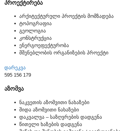
ᲞᲠᲝᲔᲥᲢᲘᲠᲔᲑᲐ
ᲐᲠᲥᲘᲢᲔᲥᲢᲣᲠᲣᲚᲘ ᲞᲠᲝᲔᲥᲢᲘᲡ ᲛᲝᲛᲖᲐᲓᲔᲑᲐ
ᲢᲝᲞᲝᲒᲠᲐᲤᲘᲐ
ᲒᲔᲝᲚᲝᲒᲘᲐ
ᲙᲝᲜᲡᲢᲠᲣᲥᲪᲘᲐ
ᲔᲜᲔᲠᲒᲝᲔᲤᲔᲥᲢᲣᲠᲝᲑᲐ
ᲛᲨᲔᲜᲔᲑᲚᲝᲑᲘᲡ ᲝᲠᲒᲐᲜᲘᲖᲔᲑᲘᲡ ᲞᲠᲝᲔᲥᲢᲘ
ᲓᲐᲠᲔᲙᲕᲐ
595 156 179
ᲐᲖᲝᲛᲕᲐ
ᲜᲐᲙᲕᲔᲗᲘᲡ ᲐᲖᲝᲛᲕᲘᲗᲘ ᲜᲐᲮᲐᲖᲔᲑᲘ
ᲨᲘᲓᲐ ᲐᲖᲝᲛᲕᲘᲗᲘ ᲜᲐᲮᲐᲖᲔᲑᲘ
ᲓᲐᲙᲕᲐᲚᲕᲐ – ᲡᲐᲖᲦᲕᲠᲔᲑᲘᲡ ᲓᲐᲓᲒᲔᲜᲐ
ᲬᲘᲗᲔᲚᲘ ᲮᲐᲖᲔᲑᲘᲡ ᲓᲐᲓᲒᲔᲜᲐ