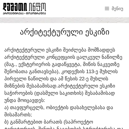
ᲛᲔᲜᲘᲣ
ᲐᲠᲥᲘᲢᲔᲥᲢᲣᲠᲣᲚᲘ ᲔᲡᲙᲘᲖᲘ
ᲐᲠᲥᲘᲢᲔᲥᲢᲣᲠᲣᲚᲘ ᲔᲡᲙᲘᲖᲘ ᲨᲔᲘᲫᲚᲔᲑᲐ ᲛᲝᲛᲖᲐᲓᲓᲔᲡ
ᲐᲠᲥᲘᲢᲔᲥᲢᲣᲠᲣᲚᲘ ᲙᲝᲜᲪᲔᲤᲪᲘᲘᲡ ᲪᲐᲚᲙᲔᲣᲚ ᲜᲐᲬᲘᲚᲖᲔ
(ᲛᲐᲒ., ᲔᲥᲡᲢᲔᲠᲘᲔᲠᲘᲡ ᲒᲐᲓᲐᲬᲧᲕᲔᲢᲐ, ᲛᲘᲬᲘᲡ ᲜᲐᲙᲕᲔᲗᲖᲔ
ᲨᲔᲜᲝᲑᲐᲗᲐ ᲒᲐᲜᲗᲐᲕᲡᲔᲑᲐ), ᲙᲝᲓᲔᲥᲡᲘᲡ 113-Ე ᲛᲣᲮᲚᲘᲡ
ᲞᲘᲠᲕᲔᲚᲘ ᲜᲐᲬᲘᲚᲘᲡ ᲓᲐ ᲐᲛ ᲬᲔᲡᲘᲡ 22-Ე ᲛᲣᲮᲚᲘᲡ
ᲛᲘᲖᲜᲔᲑᲘᲡ ᲨᲔᲡᲐᲑᲐᲛᲘᲡᲐᲓ.ᲐᲠᲥᲘᲢᲔᲥᲢᲣᲠᲣᲚᲘ ᲔᲡᲙᲘᲖᲘ
ᲡᲐᲭᲘᲠᲝᲔᲑᲘᲡ (ᲓᲐᲡᲛᲣᲚᲘ ᲡᲐᲙᲘᲗᲮᲘᲡ) ᲨᲔᲡᲐᲑᲐᲛᲘᲡᲐᲓ
ᲣᲜᲓᲐ ᲛᲝᲘᲪᲐᲕᲓᲔᲡ:
Ა) ᲗᲐᲕᲤᲣᲠᲪᲔᲚᲡ, ᲝᲑᲘᲔᲥᲢᲘᲡ ᲓᲐᲡᲐᲮᲔᲚᲔᲑᲐᲡᲐ ᲓᲐ
ᲛᲘᲡᲐᲛᲐᲠᲗᲡ;
Ბ) ᲒᲐᲜᲛᲐᲠᲢᲔᲑᲘᲗ ᲑᲐᲠᲐᲗᲡ (ᲡᲐᲞᲠᲝᲔᲥᲢᲝ