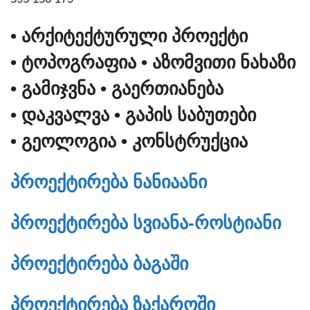
• ᲐᲠᲥᲘᲢᲔᲥᲢᲣᲠᲣᲚᲘ ᲞᲠᲝᲔᲥᲢᲘ
• ᲢᲝᲞᲝᲒᲠᲐᲤᲘᲐ
• ᲐᲖᲝᲛᲕᲘᲗᲘ ᲜᲐᲮᲐᲖᲘ
• ᲒᲐᲛᲘᲯᲕᲜᲐ
• ᲒᲐᲔᲠᲗᲘᲐᲜᲔᲑᲐ
• ᲓᲐᲙᲕᲐᲚᲕᲐ
• ᲒᲐᲞᲘᲡ ᲡᲐᲑᲣᲗᲔᲑᲘ
• ᲒᲔᲝᲚᲝᲒᲘᲐ
• ᲙᲝᲜᲡᲢᲠᲣᲥᲪᲘᲐ
ᲞᲠᲝᲔᲥᲢᲘᲠᲔᲑᲐ ᲜᲐᲜᲘᲐᲐᲜᲘ
ᲞᲠᲝᲔᲥᲢᲘᲠᲔᲑᲐ ᲡᲕᲘᲐᲜᲐ-ᲠᲝᲡᲢᲘᲐᲜᲘ
ᲞᲠᲝᲔᲥᲢᲘᲠᲔᲑᲐ ᲑᲐᲒᲐᲨᲘ
ᲞᲠᲝᲔᲥᲢᲘᲠᲔᲑᲐ ᲖᲐᲥᲐᲠᲝᲨᲘ