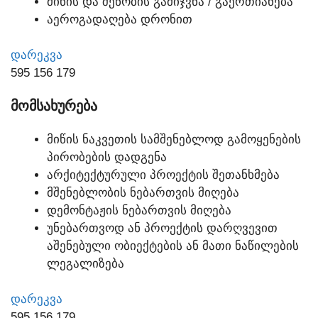
ᲛᲘᲬᲘᲡ ᲓᲐ ᲨᲔᲜᲝᲑᲘᲡ ᲒᲐᲛᲘᲯᲕᲜᲐ / ᲒᲐᲔᲠᲗᲘᲐᲜᲔᲑᲐ
ᲐᲔᲠᲝᲒᲐᲓᲐᲦᲔᲑᲐ ᲓᲠᲝᲜᲘᲗ
ᲓᲐᲠᲔᲙᲕᲐ
595 156 179
ᲛᲝᲛᲡᲐᲮᲣᲠᲔᲑᲐ
ᲛᲘᲬᲘᲡ ᲜᲐᲙᲕᲔᲗᲘᲡ ᲡᲐᲛᲨᲔᲜᲔᲑᲚᲝᲓ ᲒᲐᲛᲝᲧᲔᲜᲔᲑᲘᲡ
ᲞᲘᲠᲝᲑᲔᲑᲘᲡ ᲓᲐᲓᲒᲔᲜᲐ
ᲐᲠᲥᲘᲢᲔᲥᲢᲣᲠᲣᲚᲘ ᲞᲠᲝᲔᲥᲢᲘᲡ ᲨᲔᲗᲐᲜᲮᲛᲔᲑᲐ
ᲛᲨᲔᲜᲔᲑᲚᲝᲑᲘᲡ ᲜᲔᲑᲐᲠᲗᲕᲘᲡ ᲛᲘᲦᲔᲑᲐ
ᲓᲔᲛᲝᲜᲢᲐᲟᲘᲡ ᲜᲔᲑᲐᲠᲗᲕᲘᲡ ᲛᲘᲦᲔᲑᲐ
ᲣᲜᲔᲑᲐᲠᲗᲕᲝᲓ ᲐᲜ ᲞᲠᲝᲔᲥᲢᲘᲡ ᲓᲐᲠᲦᲕᲔᲕᲘᲗ
ᲐᲨᲔᲜᲔᲑᲣᲚᲘ ᲝᲑᲘᲔᲥᲢᲔᲑᲘᲡ ᲐᲜ ᲛᲐᲗᲘ ᲜᲐᲬᲘᲚᲔᲑᲘᲡ
ᲚᲔᲒᲐᲚᲘᲖᲔᲑᲐ
ᲓᲐᲠᲔᲙᲕᲐ
595 156 179