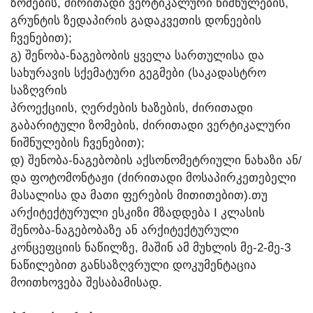
ᲖᲝᲛᲔᲑᲘᲡ, ᲫᲘᲠᲘᲗᲐᲓᲘ ᲕᲔᲠᲢᲘᲙᲐᲚᲣᲠᲘ ᲜᲘᲨᲜᲣᲚᲔᲑᲘᲡ,
ᲒᲠᲣᲜᲢᲘᲡ ᲖᲔᲓᲐᲞᲘᲠᲘᲡ ᲒᲐᲓᲐᲙᲕᲔᲗᲘᲡ ᲓᲝᲜᲔᲔᲑᲘᲡ
ᲩᲕᲔᲜᲔᲑᲘᲗ);
Გ) ᲨᲔᲜᲝᲑᲐ-ᲜᲐᲒᲔᲑᲝᲑᲘᲡ ᲧᲕᲔᲚᲐ ᲡᲐᲠᲗᲣᲚᲘᲡᲐ ᲓᲐ
ᲡᲐᲮᲣᲠᲐᲕᲘᲡ ᲡᲥᲔᲛᲐᲢᲣᲠᲘ ᲒᲔᲒᲛᲔᲑᲘ (ᲡᲐᲙᲐᲓᲐᲡᲢᲠᲝ
ᲡᲐᲖᲦᲕᲠᲘᲡ
ᲞᲠᲝᲔᲥᲪᲘᲘᲡ, ᲦᲔᲠᲫᲔᲑᲘᲡ ᲮᲐᲖᲔᲑᲘᲡ, ᲫᲘᲠᲘᲗᲐᲓᲘ
ᲒᲐᲑᲐᲠᲘᲢᲣᲚᲘ ᲖᲝᲛᲔᲑᲘᲡ, ᲫᲘᲠᲘᲗᲐᲓᲘ ᲕᲔᲠᲢᲘᲙᲐᲚᲣᲠᲘ
ᲜᲘᲨᲜᲣᲚᲔᲑᲘᲡ ᲩᲕᲔᲜᲔᲑᲘᲗ);
Დ) ᲨᲔᲜᲝᲑᲐ-ᲜᲐᲒᲔᲑᲝᲑᲘᲡ ᲐᲥᲡᲝᲜᲝᲛᲔᲢᲠᲘᲣᲚᲘ ᲜᲐᲮᲐᲖᲘ ᲐᲜ/
ᲓᲐ ᲤᲝᲢᲝᲛᲝᲜᲢᲐᲟᲘ (ᲫᲘᲠᲘᲗᲐᲓᲘ ᲛᲝᲡᲐᲞᲘᲠᲙᲔᲗᲔᲑᲔᲚᲘ
ᲛᲐᲡᲐᲚᲘᲡᲐ ᲓᲐ ᲛᲐᲗᲘ ᲤᲔᲠᲔᲑᲘᲡ ᲛᲘᲗᲘᲗᲔᲑᲘᲗ).ᲗᲣ
ᲐᲠᲥᲘᲢᲔᲥᲢᲣᲠᲣᲚᲘ ᲔᲡᲙᲘᲖᲘ ᲛᲖᲐᲓᲓᲔᲑᲐ I ᲙᲚᲐᲡᲘᲡ
ᲨᲔᲜᲝᲑᲐ-ᲜᲐᲒᲔᲑᲝᲑᲐᲖᲔ ᲐᲜ ᲐᲠᲥᲘᲢᲔᲥᲢᲣᲠᲣᲚᲘ
ᲙᲝᲜᲪᲔᲤᲪᲘᲘᲡ ᲜᲐᲬᲘᲚᲖᲔ, ᲛᲐᲨᲘᲜ ᲐᲛ ᲛᲣᲮᲚᲘᲡ ᲛᲔ-2-ᲛᲔ-3
ᲜᲐᲬᲘᲚᲔᲑᲘᲗ ᲒᲐᲜᲡᲐᲖᲦᲕᲠᲣᲚᲘ ᲓᲝᲙᲣᲛᲔᲜᲢᲐᲪᲘᲐ
ᲛᲝᲘᲗᲮᲝᲕᲔᲑᲐ ᲨᲔᲡᲐᲑᲐᲛᲘᲡᲐᲓ.