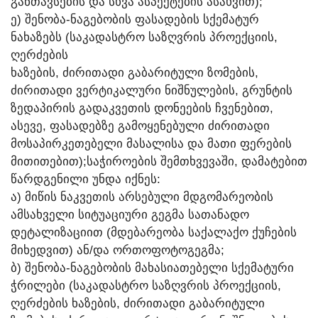
ᲒᲐᲜᲗᲐᲕᲡᲔᲑᲘᲡ ᲓᲐ ᲡᲮᲕᲐ ᲐᲡᲞᲔᲥᲢᲔᲑᲘᲡ ᲐᲡᲐᲮᲕᲘᲗ);
Ე) ᲨᲔᲜᲝᲑᲐ-ᲜᲐᲒᲔᲑᲝᲑᲘᲡ ᲤᲐᲡᲐᲓᲔᲑᲘᲡ ᲡᲥᲔᲛᲐᲢᲣᲠ
ᲜᲐᲮᲐᲖᲔᲑᲡ (ᲡᲐᲙᲐᲓᲐᲡᲢᲠᲝ ᲡᲐᲖᲦᲕᲠᲘᲡ ᲞᲠᲝᲔᲥᲪᲘᲘᲡ,
ᲦᲔᲠᲫᲔᲑᲘᲡ
ᲮᲐᲖᲔᲑᲘᲡ, ᲫᲘᲠᲘᲗᲐᲓᲘ ᲒᲐᲑᲐᲠᲘᲢᲣᲚᲘ ᲖᲝᲛᲔᲑᲘᲡ,
ᲫᲘᲠᲘᲗᲐᲓᲘ ᲕᲔᲠᲢᲘᲙᲐᲚᲣᲠᲘ ᲜᲘᲨᲜᲣᲚᲔᲑᲘᲡ, ᲒᲠᲣᲜᲢᲘᲡ
ᲖᲔᲓᲐᲞᲘᲠᲘᲡ ᲒᲐᲓᲐᲙᲕᲔᲗᲘᲡ ᲓᲝᲜᲔᲔᲑᲘᲡ ᲩᲕᲔᲜᲔᲑᲘᲗ,
ᲐᲡᲔᲕᲔ, ᲤᲐᲡᲐᲓᲔᲑᲖᲔ ᲒᲐᲛᲝᲧᲔᲜᲔᲑᲣᲚᲘ ᲫᲘᲠᲘᲗᲐᲓᲘ
ᲛᲝᲡᲐᲞᲘᲠᲙᲔᲗᲔᲑᲔᲚᲘ ᲛᲐᲡᲐᲚᲘᲡᲐ ᲓᲐ ᲛᲐᲗᲘ ᲤᲔᲠᲔᲑᲘᲡ
ᲛᲘᲗᲘᲗᲔᲑᲘᲗ);ᲡᲐᲭᲘᲠᲝᲔᲑᲘᲡ ᲨᲔᲛᲗᲮᲕᲔᲕᲐᲨᲘ, ᲓᲐᲛᲐᲢᲔᲑᲘᲗ
ᲬᲐᲠᲓᲒᲔᲜᲘᲚᲘ ᲣᲜᲓᲐ ᲘᲥᲜᲔᲡ:
Ა) ᲛᲘᲬᲘᲡ ᲜᲐᲙᲕᲔᲗᲘᲡ ᲐᲠᲡᲔᲑᲣᲚᲘ ᲛᲓᲒᲝᲛᲐᲠᲔᲝᲑᲘᲡ
ᲐᲛᲡᲐᲮᲕᲔᲚᲘ ᲡᲘᲢᲣᲐᲪᲘᲣᲠᲘ ᲒᲔᲒᲛᲐ ᲡᲐᲗᲐᲜᲐᲓᲝ
ᲓᲔᲢᲐᲚᲘᲖᲐᲪᲘᲘᲗ (ᲛᲓᲔᲑᲐᲠᲔᲝᲑᲐ ᲡᲐᲥᲐᲚᲐᲥᲝ ᲥᲣᲩᲔᲑᲘᲡ
ᲛᲘᲮᲔᲓᲕᲘᲗ) ᲐᲜ/ᲓᲐ ᲝᲠᲗᲝᲤᲝᲢᲝᲒᲔᲒᲛᲐ;
Ბ) ᲨᲔᲜᲝᲑᲐ-ᲜᲐᲒᲔᲑᲝᲑᲘᲡ ᲛᲐᲮᲐᲡᲘᲐᲗᲔᲑᲔᲚᲘ ᲡᲥᲔᲛᲐᲢᲣᲠᲘ
ᲭᲠᲘᲚᲔᲑᲘ (ᲡᲐᲙᲐᲓᲐᲡᲢᲠᲝ ᲡᲐᲖᲦᲕᲠᲘᲡ ᲞᲠᲝᲔᲥᲪᲘᲘᲡ,
ᲦᲔᲠᲫᲔᲑᲘᲡ ᲮᲐᲖᲔᲑᲘᲡ, ᲫᲘᲠᲘᲗᲐᲓᲘ ᲒᲐᲑᲐᲠᲘᲢᲣᲚᲘ