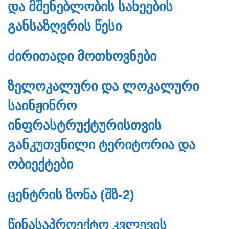
ᲓᲐ ᲛᲨᲔᲜᲔᲑᲚᲝᲑᲘᲡ ᲡᲐᲮᲔᲔᲑᲘᲡ
ᲒᲐᲜᲡᲐᲖᲦᲕᲠᲘᲡ ᲬᲔᲡᲘ
ᲫᲘᲠᲘᲗᲐᲓᲘ ᲛᲝᲗᲮᲝᲕᲜᲔᲑᲘ
ᲖᲔᲚᲝᲙᲐᲚᲣᲠᲘ ᲓᲐ ᲚᲝᲙᲐᲚᲣᲠᲘ
ᲡᲐᲘᲜᲟᲘᲜᲠᲝ
ᲘᲜᲤᲠᲐᲡᲢᲠᲣᲥᲢᲣᲠᲘᲡᲗᲕᲘᲡ
ᲒᲐᲜᲙᲣᲗᲕᲜᲘᲚᲘ ᲢᲔᲠᲘᲢᲝᲠᲘᲐ ᲓᲐ
ᲝᲑᲘᲔᲥᲢᲔᲑᲘ
ᲪᲔᲜᲢᲠᲘᲡ ᲖᲝᲜᲐ (ᲨᲖ-2)
ᲬᲘᲜᲐᲡᲐᲞᲠᲝᲔᲥᲢᲝ ᲙᲕᲚᲔᲕᲘᲡ