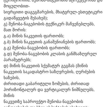
ᲢᲔᲠᲘᲢᲝᲠᲘᲘᲡ, ᲨᲔᲜᲝᲑᲐ-ᲜᲐᲒᲔᲑᲝᲑᲘᲡ ᲡᲢᲠᲣᲥᲢᲣᲠᲘᲡᲐ ᲓᲐ
ᲛᲝᲪᲣᲚᲝᲑᲘᲗ-
ᲡᲘᲕᲠᲪᲘᲗᲘ ᲓᲐᲒᲔᲒᲛᲐᲠᲔᲑᲘᲡ, ᲛᲮᲐᲢᲕᲠᲣᲚ-ᲔᲡᲗᲔᲢᲘᲙᲣᲠᲘ
ᲒᲐᲓᲐᲬᲧᲕᲔᲢᲘᲡ ᲨᲔᲡᲐᲮᲔᲑ);
Გ) ᲨᲔᲜᲝᲑᲐ-ᲜᲐᲒᲔᲑᲝᲑᲘᲡ ᲢᲔᲥᲜᲘᲙᲣᲠ ᲛᲐᲩᲕᲔᲜᲔᲑᲚᲔᲑᲡ,
ᲛᲐᲗ ᲨᲝᲠᲘᲡ:
Გ.Ა) ᲛᲘᲬᲘᲡ ᲜᲐᲙᲕᲔᲗᲘᲡ ᲤᲐᲠᲗᲝᲑᲡ;
Გ.Ბ) ᲛᲘᲬᲘᲡ ᲜᲐᲙᲕᲔᲗᲘᲡ ᲒᲐᲜᲐᲨᲔᲜᲘᲐᲜᲔᲑᲘᲡ ᲤᲐᲠᲗᲝᲑᲡ;
Გ.Გ) ᲨᲔᲜᲝᲑᲐ-ᲜᲐᲒᲔᲑᲝᲑᲘᲡ ᲤᲐᲠᲗᲝᲑᲡ;
Გ.Დ) ᲨᲔᲜᲝᲑᲐ-ᲜᲐᲒᲔᲑᲝᲑᲘᲡ ᲙᲚᲐᲡᲘᲡ ᲒᲐᲜᲛᲡᲐᲖᲦᲕᲠᲔᲚ
ᲞᲐᲠᲐᲛᲔᲢᲠᲔᲑᲡ;
Დ) ᲛᲘᲬᲘᲡ ᲜᲐᲙᲕᲔᲗᲘᲡ ᲡᲥᲔᲛᲐᲢᲣᲠ ᲒᲔᲒᲛᲐᲡ (ᲛᲘᲬᲘᲡ
ᲜᲐᲙᲕᲔᲗᲘᲡ ᲡᲐᲙᲐᲓᲐᲡᲢᲠᲝ ᲡᲐᲖᲦᲕᲠᲔᲑᲘᲡ, ᲦᲔᲠᲫᲔᲑᲘᲡ
ᲮᲐᲖᲔᲑᲘᲡ,
ᲫᲘᲠᲘᲗᲐᲓᲘ ᲒᲐᲑᲐᲠᲘᲢᲣᲚᲘ ᲖᲝᲛᲔᲑᲘᲡ, ᲫᲘᲠᲘᲗᲐᲓ
ᲰᲝᲠᲘᲖᲝᲜᲢᲐᲚᲣᲠ ᲓᲐ ᲕᲔᲠᲢᲘᲙᲐᲚᲣᲠ ᲜᲘᲨᲜᲣᲚᲔᲑᲡ,
ᲛᲘᲬᲘᲡ
ᲜᲐᲙᲕᲔᲗᲖᲔ ᲡᲐᲞᲠᲝᲔᲥᲢᲝ ᲨᲔᲜᲝᲑᲐ-ᲜᲐᲒᲔᲑᲝᲑᲘᲡ