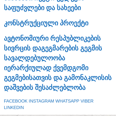
ᲡᲐᲤᲣᲫᲕᲚᲔᲑᲘ ᲓᲐ ᲡᲐᲮᲔᲔᲑᲘ
ᲙᲝᲜᲡᲢᲠᲣᲥᲪᲘᲣᲚᲘ ᲞᲠᲝᲔᲥᲢᲘ
ᲐᲕᲢᲝᲜᲝᲛᲘᲣᲠᲘ ᲠᲔᲡᲞᲣᲑᲚᲘᲙᲔᲑᲘᲡ
ᲡᲘᲕᲠᲪᲘᲡ ᲓᲐᲒᲔᲒᲛᲐᲠᲔᲑᲘᲡ ᲒᲔᲒᲛᲘᲡ
ᲡᲐᲕᲐᲚᲓᲔᲑᲣᲚᲝᲝᲑᲐ
ᲘᲔᲠᲐᲠᲥᲘᲣᲚᲐᲓ ᲥᲕᲔᲛᲓᲒᲝᲛᲘ
ᲒᲔᲒᲛᲔᲑᲘᲡᲐᲗᲕᲘᲡ ᲓᲐ ᲒᲐᲛᲝᲜᲐᲙᲚᲘᲡᲘᲡ
ᲓᲐᲨᲕᲔᲑᲘᲡ ᲨᲔᲡᲐᲫᲚᲔᲑᲚᲝᲑᲐ
FACEBOOK
INSTAGRAM
WHATSAPP
VIBER
LINKEDIN