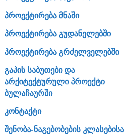
ᲞᲠᲝᲔᲥᲢᲘᲠᲔᲑᲐ ᲛᲜᲐᲨᲘ
ᲞᲠᲝᲔᲥᲢᲘᲠᲔᲑᲐ ᲒᲣᲓᲐᲜᲔᲚᲔᲑᲨᲘ
ᲞᲠᲝᲔᲥᲢᲘᲠᲔᲑᲐ ᲒᲠᲫᲔᲚᲕᲔᲚᲔᲑᲨᲘ
ᲒᲐᲞᲘᲡ ᲡᲐᲑᲣᲗᲔᲑᲘ ᲓᲐ
ᲐᲠᲥᲘᲢᲔᲥᲢᲣᲠᲣᲚᲘ ᲞᲠᲝᲔᲥᲢᲘ
ᲑᲣᲚᲐᲩᲐᲣᲠᲨᲘ
ᲙᲝᲜᲢᲐᲥᲢᲘ
ᲨᲔᲜᲝᲑᲐ-ᲜᲐᲒᲔᲑᲝᲑᲔᲑᲘᲡ ᲙᲚᲐᲡᲔᲑᲘᲡᲐ