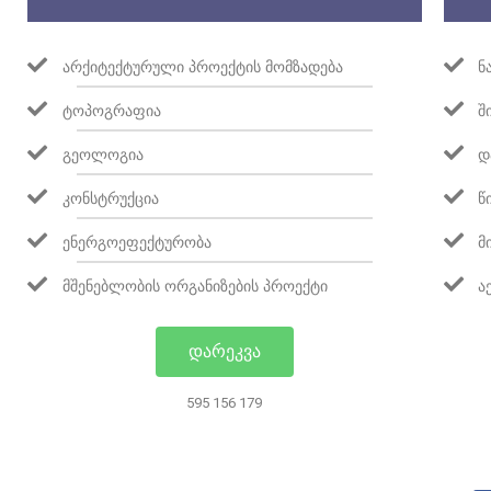
ᲐᲠᲥᲘᲢᲔᲥᲢᲣᲠᲣᲚᲘ ᲞᲠᲝᲔᲥᲢᲘᲡ ᲛᲝᲛᲖᲐᲓᲔᲑᲐ
Ნ
ᲢᲝᲞᲝᲒᲠᲐᲤᲘᲐ
Შ
ᲒᲔᲝᲚᲝᲒᲘᲐ
Დ
ᲙᲝᲜᲡᲢᲠᲣᲥᲪᲘᲐ
Წ
ᲔᲜᲔᲠᲒᲝᲔᲤᲔᲥᲢᲣᲠᲝᲑᲐ
Მ
ᲛᲨᲔᲜᲔᲑᲚᲝᲑᲘᲡ ᲝᲠᲒᲐᲜᲘᲖᲔᲑᲘᲡ ᲞᲠᲝᲔᲥᲢᲘ
Ა
ᲓᲐᲠᲔᲙᲕᲐ
595 156 179