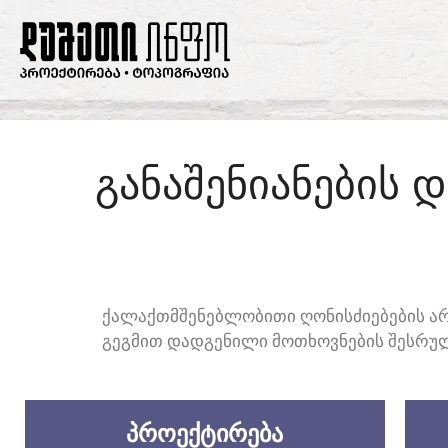
ᲒᲐᲜᲐᲨᲔᲜᲘᲐᲜᲔᲑᲘᲡ
ᲥᲐᲚᲐᲥᲗᲛᲨᲔᲜᲔᲑᲚᲝᲑᲘᲗᲘ ᲦᲝᲜᲘᲡᲫᲘᲔᲑᲔᲑᲘᲡ ᲐᲠ
ᲒᲔᲒᲛᲘᲗ ᲓᲐᲓᲒᲔᲜᲘᲚᲘ ᲛᲝᲗᲮᲝᲕᲜᲔᲑᲘᲡ ᲨᲔᲡᲠᲣᲚᲔ
ᲞᲠᲝᲔᲥᲢᲘᲠᲔᲑᲐ