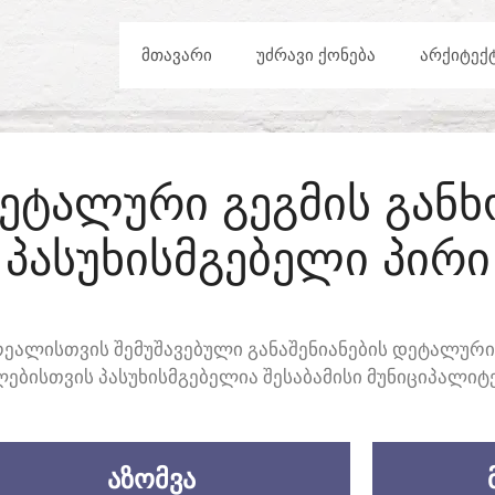
ᲛᲗᲐᲕᲐᲠᲘ
ᲣᲫᲠᲐᲕᲘ ᲥᲝᲜᲔᲑᲐ
ᲐᲠᲥᲘᲢᲔᲥ
 ᲓᲔᲢᲐᲚᲣᲠᲘ ᲒᲔᲒᲛᲘᲡ ᲒᲐᲜ
ᲞᲐᲡᲣᲮᲘᲡᲛᲒᲔᲑᲔᲚᲘ ᲞᲘᲠᲘ
ᲔᲐᲚᲘᲡᲗᲕᲘᲡ ᲨᲔᲛᲣᲨᲐᲕᲔᲑᲣᲚᲘ ᲒᲐᲜᲐᲨᲔᲜᲘᲐᲜᲔᲑᲘᲡ ᲓᲔᲢᲐᲚᲣᲠᲘ
ᲑᲘᲡᲗᲕᲘᲡ ᲞᲐᲡᲣᲮᲘᲡᲛᲒᲔᲑᲔᲚᲘᲐ ᲨᲔᲡᲐᲑᲐᲛᲘᲡᲘ ᲛᲣᲜᲘᲪᲘᲞᲐᲚᲘᲢᲔ
ᲐᲖᲝᲛᲕᲐ