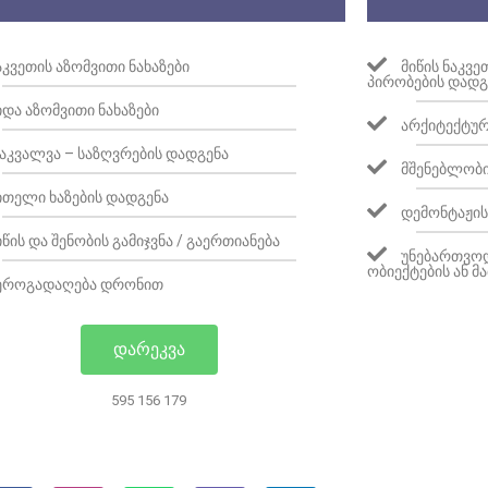
ᲐᲙᲕᲔᲗᲘᲡ ᲐᲖᲝᲛᲕᲘᲗᲘ ᲜᲐᲮᲐᲖᲔᲑᲘ
ᲛᲘᲬᲘᲡ ᲜᲐᲙᲕ
ᲞᲘᲠᲝᲑᲔᲑᲘᲡ ᲓᲐᲓᲒ
ᲘᲓᲐ ᲐᲖᲝᲛᲕᲘᲗᲘ ᲜᲐᲮᲐᲖᲔᲑᲘ
ᲐᲠᲥᲘᲢᲔᲥᲢᲣᲠ
ᲐᲙᲕᲐᲚᲕᲐ – ᲡᲐᲖᲦᲕᲠᲔᲑᲘᲡ ᲓᲐᲓᲒᲔᲜᲐ
ᲛᲨᲔᲜᲔᲑᲚᲝᲑᲘ
ᲘᲗᲔᲚᲘ ᲮᲐᲖᲔᲑᲘᲡ ᲓᲐᲓᲒᲔᲜᲐ
ᲓᲔᲛᲝᲜᲢᲐᲟᲘᲡ
ᲘᲬᲘᲡ ᲓᲐ ᲨᲔᲜᲝᲑᲘᲡ ᲒᲐᲛᲘᲯᲕᲜᲐ / ᲒᲐᲔᲠᲗᲘᲐᲜᲔᲑᲐ
ᲣᲜᲔᲑᲐᲠᲗᲕᲝᲓ
ᲝᲑᲘᲔᲥᲢᲔᲑᲘᲡ ᲐᲜ 
ᲔᲠᲝᲒᲐᲓᲐᲦᲔᲑᲐ ᲓᲠᲝᲜᲘᲗ
ᲓᲐᲠᲔᲙᲕᲐ
595 156 179