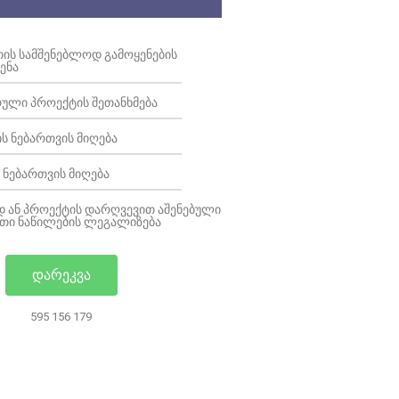
ᲔᲗᲘᲡ ᲡᲐᲛᲨᲔᲜᲔᲑᲚᲝᲓ ᲒᲐᲛᲝᲧᲔᲜᲔᲑᲘᲡ
ᲔᲜᲐ
ᲣᲚᲘ ᲞᲠᲝᲔᲥᲢᲘᲡ ᲨᲔᲗᲐᲜᲮᲛᲔᲑᲐ
Ს ᲜᲔᲑᲐᲠᲗᲕᲘᲡ ᲛᲘᲦᲔᲑᲐ
 ᲜᲔᲑᲐᲠᲗᲕᲘᲡ ᲛᲘᲦᲔᲑᲐ
 ᲐᲜ ᲞᲠᲝᲔᲥᲢᲘᲡ ᲓᲐᲠᲦᲕᲔᲕᲘᲗ ᲐᲨᲔᲜᲔᲑᲣᲚᲘ
ᲛᲐᲗᲘ ᲜᲐᲬᲘᲚᲔᲑᲘᲡ ᲚᲔᲒᲐᲚᲘᲖᲔᲑᲐ
ᲓᲐᲠᲔᲙᲕᲐ
595 156 179