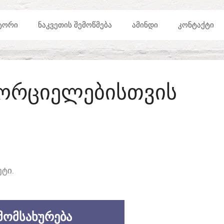
ᲢᲝᲠᲘ
ᲜᲐᲙᲕᲔᲗᲘᲡ ᲨᲔᲛᲝᲬᲛᲔᲑᲐ
ᲐᲛᲘᲜᲓᲘ
ᲙᲝᲜᲢᲐᲥᲢᲘ
ᲮᲝᲠᲪᲘᲔᲚᲔᲑᲘᲡᲗᲕᲘᲡ
ᲢᲘ.
ᲛᲝᲛᲡᲐᲮᲣᲠᲔᲑᲐ