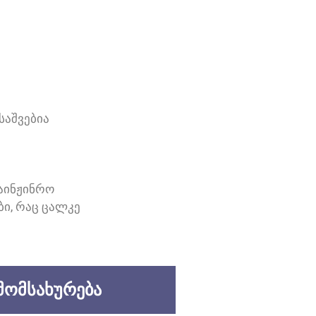
ᲡᲐᲨᲕᲔᲑᲘᲐ
ᲐᲘᲜᲟᲘᲜᲠᲝ
Ი, ᲠᲐᲪ ᲪᲐᲚᲙᲔ
ᲛᲝᲛᲡᲐᲮᲣᲠᲔᲑᲐ