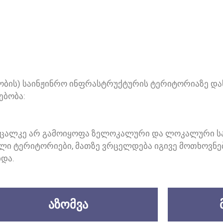
ᲑᲘᲡ) ᲡᲐᲘᲜᲟᲘᲜᲠᲝ ᲘᲜᲤᲠᲐᲡᲢᲠᲣᲥᲢᲣᲠᲘᲡ ᲢᲔᲠᲘᲢᲝᲠᲘᲐᲖᲔ ᲓᲐ
ᲔᲑᲝᲑᲐ:
 ᲪᲐᲚᲙᲔ ᲐᲠ ᲒᲐᲛᲝᲘᲧᲝᲤᲐ ᲖᲔᲚᲝᲙᲐᲚᲣᲠᲘ ᲓᲐ ᲚᲝᲙᲐᲚᲣᲠᲘ Ს
Ი ᲢᲔᲠᲘᲢᲝᲠᲘᲔᲑᲘ, ᲛᲐᲗᲖᲔ ᲕᲠᲪᲔᲚᲓᲔᲑᲐ ᲘᲒᲘᲕᲔ ᲛᲝᲗᲮᲝᲕᲜᲔᲑ
ᲑᲓᲐ.
ᲐᲖᲝᲛᲕᲐ