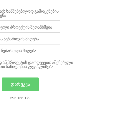
ᲔᲗᲘᲡ ᲡᲐᲛᲨᲔᲜᲔᲑᲚᲝᲓ ᲒᲐᲛᲝᲧᲔᲜᲔᲑᲘᲡ
ᲔᲜᲐ
ᲣᲚᲘ ᲞᲠᲝᲔᲥᲢᲘᲡ ᲨᲔᲗᲐᲜᲮᲛᲔᲑᲐ
Ს ᲜᲔᲑᲐᲠᲗᲕᲘᲡ ᲛᲘᲦᲔᲑᲐ
 ᲜᲔᲑᲐᲠᲗᲕᲘᲡ ᲛᲘᲦᲔᲑᲐ
 ᲐᲜ ᲞᲠᲝᲔᲥᲢᲘᲡ ᲓᲐᲠᲦᲕᲔᲕᲘᲗ ᲐᲨᲔᲜᲔᲑᲣᲚᲘ
ᲛᲐᲗᲘ ᲜᲐᲬᲘᲚᲔᲑᲘᲡ ᲚᲔᲒᲐᲚᲘᲖᲔᲑᲐ
ᲓᲐᲠᲔᲙᲕᲐ
595 156 179