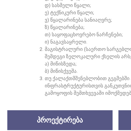
Დ) ᲡᲐᲡᲛᲔᲚᲘ ᲬᲧᲐᲚᲘ;
Ე) ᲢᲔᲥᲜᲘᲙᲣᲠᲘ ᲬᲧᲐᲚᲘ;
Ვ) ᲬᲧᲐᲚᲐᲠᲘᲜᲔᲑᲐ ᲡᲐᲜᲘᲐᲦᲕᲠᲔ;
Ზ) ᲬᲧᲐᲚᲐᲠᲘᲜᲔᲑᲐ;
Თ) ᲡᲐᲧᲝᲤᲐᲪᲮᲝᲕᲠᲔᲑᲝ ᲜᲐᲠᲩᲔᲜᲔᲑᲘ;
Ი) ᲜᲐᲒᲐᲕᲡᲐᲧᲠᲔᲚᲘ.
ᲛᲐᲒᲘᲡᲢᲠᲐᲚᲣᲠᲘ (ᲡᲐᲔᲠᲗᲝ ᲡᲐᲠᲒᲔᲑᲚᲝ
ᲨᲔᲛᲓᲔᲒᲘ ᲖᲔᲚᲝᲙᲐᲚᲣᲠᲘ ᲥᲡᲔᲚᲘᲡ ᲐᲠᲡ
Ა) ᲛᲘᲬᲘᲡᲖᲔᲓᲐ;
Ბ) ᲛᲘᲬᲘᲡᲥᲕᲔᲨᲐ.
ᲗᲣ ᲥᲐᲚᲐᲥᲗᲛᲨᲔᲜᲔᲑᲚᲝᲑᲘᲗ ᲒᲔᲒᲛᲔᲑᲨᲘ
ᲘᲜᲤᲠᲐᲡᲢᲠᲣᲥᲢᲣᲠᲘᲡᲗᲕᲘᲡ ᲒᲐᲜᲙᲣᲗᲕᲜᲘᲚ
ᲒᲐᲛᲝᲧᲝᲤᲘᲡ ᲨᲔᲛᲗᲮᲕᲔᲕᲐᲨᲘ ᲘᲛᲝᲥᲛᲔᲓᲔ
ᲞᲠᲝᲔᲥᲢᲘᲠᲔᲑᲐ