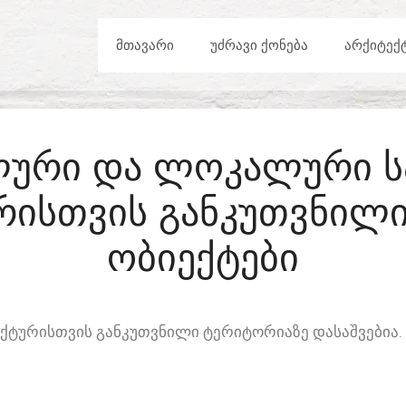
ᲛᲗᲐᲕᲐᲠᲘ
ᲣᲫᲠᲐᲕᲘ ᲥᲝᲜᲔᲑᲐ
ᲐᲠᲥᲘᲢᲔᲥ
ᲣᲠᲘ ᲓᲐ ᲚᲝᲙᲐᲚᲣᲠᲘ Ს
ᲠᲘᲡᲗᲕᲘᲡ ᲒᲐᲜᲙᲣᲗᲕᲜᲘᲚᲘ
ᲝᲑᲘᲔᲥᲢᲔᲑᲘ
ᲢᲣᲠᲘᲡᲗᲕᲘᲡ ᲒᲐᲜᲙᲣᲗᲕᲜᲘᲚᲘ ᲢᲔᲠᲘᲢᲝᲠᲘᲐᲖᲔ ᲓᲐᲡᲐᲨᲕᲔᲑᲘᲐ.