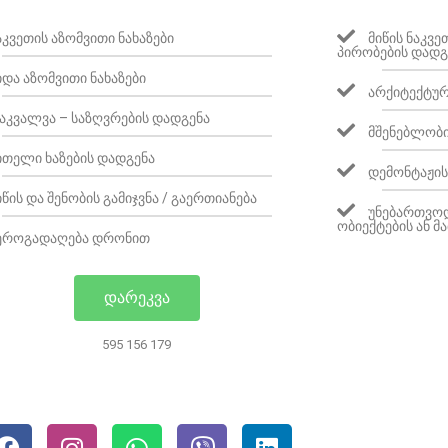
ᲐᲙᲕᲔᲗᲘᲡ ᲐᲖᲝᲛᲕᲘᲗᲘ ᲜᲐᲮᲐᲖᲔᲑᲘ
ᲛᲘᲬᲘᲡ ᲜᲐᲙᲕ
ᲞᲘᲠᲝᲑᲔᲑᲘᲡ ᲓᲐᲓᲒ
ᲘᲓᲐ ᲐᲖᲝᲛᲕᲘᲗᲘ ᲜᲐᲮᲐᲖᲔᲑᲘ
ᲐᲠᲥᲘᲢᲔᲥᲢᲣᲠ
ᲐᲙᲕᲐᲚᲕᲐ – ᲡᲐᲖᲦᲕᲠᲔᲑᲘᲡ ᲓᲐᲓᲒᲔᲜᲐ
ᲛᲨᲔᲜᲔᲑᲚᲝᲑᲘ
ᲘᲗᲔᲚᲘ ᲮᲐᲖᲔᲑᲘᲡ ᲓᲐᲓᲒᲔᲜᲐ
ᲓᲔᲛᲝᲜᲢᲐᲟᲘᲡ
ᲘᲬᲘᲡ ᲓᲐ ᲨᲔᲜᲝᲑᲘᲡ ᲒᲐᲛᲘᲯᲕᲜᲐ / ᲒᲐᲔᲠᲗᲘᲐᲜᲔᲑᲐ
ᲣᲜᲔᲑᲐᲠᲗᲕᲝᲓ
ᲝᲑᲘᲔᲥᲢᲔᲑᲘᲡ ᲐᲜ 
ᲔᲠᲝᲒᲐᲓᲐᲦᲔᲑᲐ ᲓᲠᲝᲜᲘᲗ
ᲓᲐᲠᲔᲙᲕᲐ
595 156 179