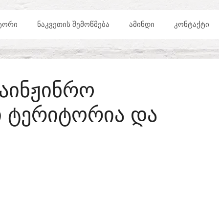
ᲢᲝᲠᲘ
ᲜᲐᲙᲕᲔᲗᲘᲡ ᲨᲔᲛᲝᲬᲛᲔᲑᲐ
ᲐᲛᲘᲜᲓᲘ
ᲙᲝᲜᲢᲐᲥᲢᲘ
ᲐᲘᲜᲟᲘᲜᲠᲝ
 ᲢᲔᲠᲘᲢᲝᲠᲘᲐ ᲓᲐ