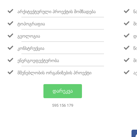
ᲐᲠᲥᲘᲢᲔᲥᲢᲣᲠᲣᲚᲘ ᲞᲠᲝᲔᲥᲢᲘᲡ ᲛᲝᲛᲖᲐᲓᲔᲑᲐ
Ნ
ᲢᲝᲞᲝᲒᲠᲐᲤᲘᲐ
Შ
ᲒᲔᲝᲚᲝᲒᲘᲐ
Დ
ᲙᲝᲜᲡᲢᲠᲣᲥᲪᲘᲐ
Წ
ᲔᲜᲔᲠᲒᲝᲔᲤᲔᲥᲢᲣᲠᲝᲑᲐ
Მ
ᲛᲨᲔᲜᲔᲑᲚᲝᲑᲘᲡ ᲝᲠᲒᲐᲜᲘᲖᲔᲑᲘᲡ ᲞᲠᲝᲔᲥᲢᲘ
Ა
ᲓᲐᲠᲔᲙᲕᲐ
595 156 179