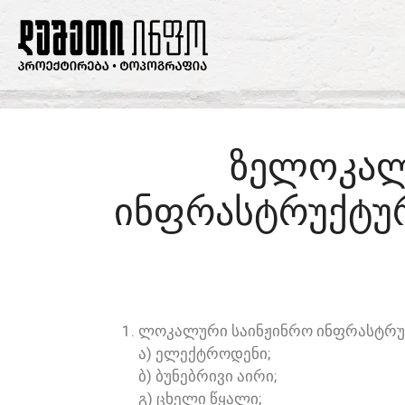
ᲖᲔᲚᲝᲙᲐᲚ
ᲘᲜᲤᲠᲐᲡᲢᲠᲣᲥᲢᲣ
ᲚᲝᲙᲐᲚᲣᲠᲘ ᲡᲐᲘᲜᲟᲘᲜᲠᲝ ᲘᲜᲤᲠᲐᲡᲢᲠᲣᲥ
Ა) ᲔᲚᲔᲥᲢᲠᲝᲓᲔᲜᲘ;
Ბ) ᲑᲣᲜᲔᲑᲠᲘᲕᲘ ᲐᲘᲠᲘ;
Გ) ᲪᲮᲔᲚᲘ ᲬᲧᲐᲚᲘ;