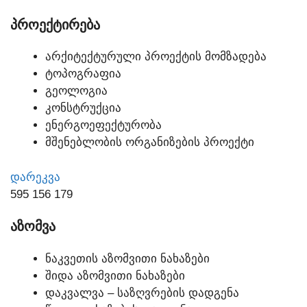
ᲞᲠᲝᲔᲥᲢᲘᲠᲔᲑᲐ
ᲐᲠᲥᲘᲢᲔᲥᲢᲣᲠᲣᲚᲘ ᲞᲠᲝᲔᲥᲢᲘᲡ ᲛᲝᲛᲖᲐᲓᲔᲑᲐ
ᲢᲝᲞᲝᲒᲠᲐᲤᲘᲐ
ᲒᲔᲝᲚᲝᲒᲘᲐ
ᲙᲝᲜᲡᲢᲠᲣᲥᲪᲘᲐ
ᲔᲜᲔᲠᲒᲝᲔᲤᲔᲥᲢᲣᲠᲝᲑᲐ
ᲛᲨᲔᲜᲔᲑᲚᲝᲑᲘᲡ ᲝᲠᲒᲐᲜᲘᲖᲔᲑᲘᲡ ᲞᲠᲝᲔᲥᲢᲘ
ᲓᲐᲠᲔᲙᲕᲐ
595 156 179
ᲐᲖᲝᲛᲕᲐ
ᲜᲐᲙᲕᲔᲗᲘᲡ ᲐᲖᲝᲛᲕᲘᲗᲘ ᲜᲐᲮᲐᲖᲔᲑᲘ
ᲨᲘᲓᲐ ᲐᲖᲝᲛᲕᲘᲗᲘ ᲜᲐᲮᲐᲖᲔᲑᲘ
ᲓᲐᲙᲕᲐᲚᲕᲐ – ᲡᲐᲖᲦᲕᲠᲔᲑᲘᲡ ᲓᲐᲓᲒᲔᲜᲐ