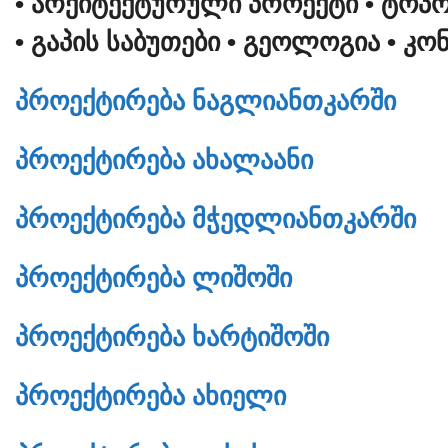
• ᲐᲠᲥᲘᲢᲔᲥᲢᲣᲠᲣᲚᲘ ᲞᲠᲝᲔᲥᲢᲘ
• ᲢᲝᲞ
• ᲒᲐᲞᲘᲡ ᲡᲐᲑᲣᲗᲔᲑᲘ
• ᲒᲔᲝᲚᲝᲒᲘᲐ
• ᲙᲝ
ᲞᲠᲝᲔᲥᲢᲘᲠᲔᲑᲐ ᲜᲐᲒᲚᲘᲐᲜᲗᲙᲐᲠᲨᲘ
ᲞᲠᲝᲔᲥᲢᲘᲠᲔᲑᲐ ᲐᲮᲐᲚᲐᲐᲜᲘ
ᲞᲠᲝᲔᲥᲢᲘᲠᲔᲑᲐ ᲛᲭᲔᲓᲚᲘᲐᲜᲗᲙᲐᲠᲨᲘ
ᲞᲠᲝᲔᲥᲢᲘᲠᲔᲑᲐ ᲚᲘᲨᲝᲨᲘ
ᲞᲠᲝᲔᲥᲢᲘᲠᲔᲑᲐ ᲮᲐᲠᲢᲘᲨᲝᲨᲘ
ᲞᲠᲝᲔᲥᲢᲘᲠᲔᲑᲐ ᲐᲮᲘᲔᲚᲘ