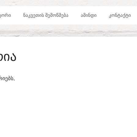
ᲢᲝᲠᲘ
ᲜᲐᲙᲕᲔᲗᲘᲡ ᲨᲔᲛᲝᲬᲛᲔᲑᲐ
ᲐᲛᲘᲜᲓᲘ
ᲙᲝᲜᲢᲐᲥᲢᲘ
ᲠᲘᲐ
ᲘᲔᲑᲡ,