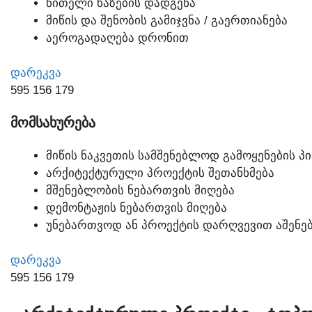
ᲬᲘᲗᲔᲚᲘ ᲮᲐᲖᲔᲑᲘᲡ ᲓᲐᲓᲒᲔᲜᲐ
ᲛᲘᲬᲘᲡ ᲓᲐ ᲨᲔᲜᲝᲑᲘᲡ ᲒᲐᲛᲘᲯᲕᲜᲐ / ᲒᲐᲔᲠᲗᲘᲐᲜᲔᲑᲐ
ᲐᲔᲠᲝᲒᲐᲓᲐᲦᲔᲑᲐ ᲓᲠᲝᲜᲘᲗ
ᲓᲐᲠᲔᲙᲕᲐ
595 156 179
ᲛᲝᲛᲡᲐᲮᲣᲠᲔᲑᲐ
ᲛᲘᲬᲘᲡ ᲜᲐᲙᲕᲔᲗᲘᲡ ᲡᲐᲛᲨᲔᲜᲔᲑᲚᲝᲓ ᲒᲐᲛᲝᲧᲔᲜᲔᲑᲘᲡ Პ
ᲐᲠᲥᲘᲢᲔᲥᲢᲣᲠᲣᲚᲘ ᲞᲠᲝᲔᲥᲢᲘᲡ ᲨᲔᲗᲐᲜᲮᲛᲔᲑᲐ
ᲛᲨᲔᲜᲔᲑᲚᲝᲑᲘᲡ ᲜᲔᲑᲐᲠᲗᲕᲘᲡ ᲛᲘᲦᲔᲑᲐ
ᲓᲔᲛᲝᲜᲢᲐᲟᲘᲡ ᲜᲔᲑᲐᲠᲗᲕᲘᲡ ᲛᲘᲦᲔᲑᲐ
ᲣᲜᲔᲑᲐᲠᲗᲕᲝᲓ ᲐᲜ ᲞᲠᲝᲔᲥᲢᲘᲡ ᲓᲐᲠᲦᲕᲔᲕᲘᲗ ᲐᲨᲔᲜᲔᲑ
ᲓᲐᲠᲔᲙᲕᲐ
595 156 179