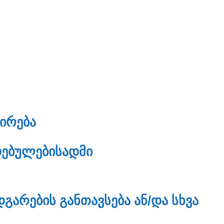
ᲚᲘᲠᲔᲑᲐ
ᲓᲔᲑᲣᲚᲔᲑᲘᲡᲐᲓᲛᲘ
ᲒᲐᲠᲔᲑᲘᲡ ᲒᲐᲜᲗᲐᲕᲡᲔᲑᲐ ᲐᲜ/ᲓᲐ ᲡᲮᲕᲐ