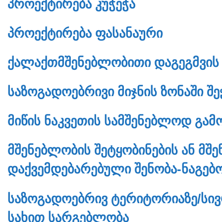
ᲞᲠᲝᲔᲥᲢᲘᲠᲔᲑᲐ ᲙᲣᲭᲔᲭᲐ
ᲞᲠᲝᲔᲥᲢᲘᲠᲔᲑᲐ ᲤᲐᲡᲐᲜᲐᲣᲠᲘ
ᲥᲐᲚᲐᲥᲗᲛᲨᲔᲜᲔᲑᲚᲝᲑᲘᲗᲘ ᲓᲐᲒᲔᲒᲛᲕᲘᲡ 
ᲡᲐᲖᲝᲒᲐᲓᲝᲔᲑᲠᲘᲕᲘ ᲛᲘᲯᲜᲘᲡ ᲖᲝᲜᲐᲨᲘ Შ
ᲛᲘᲬᲘᲡ ᲜᲐᲙᲕᲔᲗᲘᲡ ᲡᲐᲛᲨᲔᲜᲔᲑᲚᲝᲓ ᲒᲐᲛ
ᲛᲨᲔᲜᲔᲑᲚᲝᲑᲘᲡ ᲨᲔᲢᲧᲝᲑᲘᲜᲔᲑᲘᲡ ᲐᲜ ᲛᲨ
ᲓᲐᲥᲕᲔᲛᲓᲔᲑᲐᲠᲔᲑᲣᲚᲘ ᲨᲔᲜᲝᲑᲐ-ᲜᲐᲒᲔᲑ
ᲡᲐᲖᲝᲒᲐᲓᲝᲔᲑᲠᲘᲕ ᲢᲔᲠᲘᲢᲝᲠᲘᲐᲖᲔ/ᲡᲘᲕᲠ
ᲡᲐᲮᲘᲗ ᲡᲐᲠᲒᲔᲑᲚᲝᲑᲐ