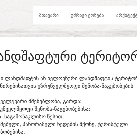
ᲛᲗᲐᲕᲐᲠᲘ
ᲣᲫᲠᲐᲕᲘ ᲥᲝᲜᲔᲑᲐ
ᲐᲠᲥᲘᲢᲔᲥ
ᲜᲓᲨᲐᲤᲢᲣᲠᲘ ᲢᲔᲠᲘᲢᲝ
ᲕᲘ ᲚᲐᲜᲓᲨᲐᲤᲢᲘᲡ ᲐᲜ ᲮᲔᲚᲝᲕᲜᲣᲠᲘ ᲚᲐᲜᲓᲨᲐᲤᲢᲘᲡ ᲢᲔᲠᲘᲢᲝᲠ
ᲜᲘᲠᲔᲑᲘᲡᲐᲗᲕᲘᲡ ᲣᲖᲠᲣᲜᲕᲔᲚᲛᲧᲝᲤᲘ ᲨᲔᲜᲝᲑᲐ-ᲜᲐᲒᲔᲑᲝᲑᲔᲑᲘᲡ
ᲕᲔᲚᲒᲕᲐᲠᲘ ᲛᲨᲔᲜᲔᲑᲚᲝᲑᲐ, ᲒᲐᲠᲓᲐ:
ᲠᲣᲜᲕᲔᲚᲛᲧᲝᲤᲘ ᲨᲔᲜᲝᲑᲐ-ᲜᲐᲒᲔᲑᲝᲑᲔᲑᲘᲡᲐ;
, ᲡᲐᲒᲐᲛᲝᲜᲐᲙᲚᲘᲡᲝ ᲬᲔᲡᲘᲗ;
ᲛᲔᲑᲣᲚᲘ, ᲞᲐᲜᲝᲠᲐᲛᲣᲚᲘ ᲮᲔᲓᲔᲑᲘᲡ ᲛᲥᲝᲜᲔ, ᲢᲣᲠᲘᲡᲢᲣᲚᲘ
ᲑᲝᲑᲔᲑᲘᲡᲐ.