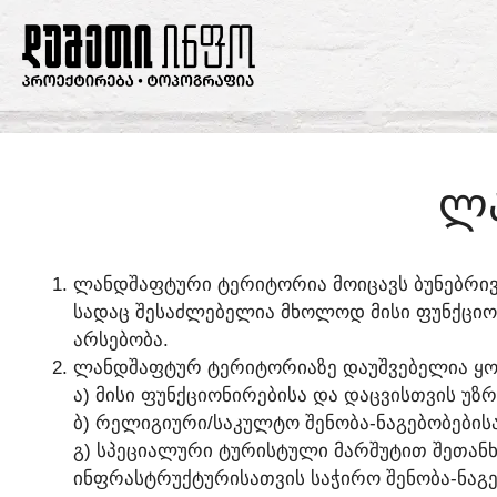
ᲚᲐ
ᲚᲐᲜᲓᲨᲐᲤᲢᲣᲠᲘ ᲢᲔᲠᲘᲢᲝᲠᲘᲐ ᲛᲝᲘᲪᲐᲕᲡ ᲑᲣᲜᲔᲑᲠᲘ
ᲡᲐᲓᲐᲪ ᲨᲔᲡᲐᲫᲚᲔᲑᲔᲚᲘᲐ ᲛᲮᲝᲚᲝᲓ ᲛᲘᲡᲘ ᲤᲣᲜᲥᲪᲘᲝ
ᲐᲠᲡᲔᲑᲝᲑᲐ.
ᲚᲐᲜᲓᲨᲐᲤᲢᲣᲠ ᲢᲔᲠᲘᲢᲝᲠᲘᲐᲖᲔ ᲓᲐᲣᲨᲕᲔᲑᲔᲚᲘᲐ ᲧᲝ
Ა) ᲛᲘᲡᲘ ᲤᲣᲜᲥᲪᲘᲝᲜᲘᲠᲔᲑᲘᲡᲐ ᲓᲐ ᲓᲐᲪᲕᲘᲡᲗᲕᲘᲡ ᲣᲖ
Ბ) ᲠᲔᲚᲘᲒᲘᲣᲠᲘ/ᲡᲐᲙᲣᲚᲢᲝ ᲨᲔᲜᲝᲑᲐ-ᲜᲐᲒᲔᲑᲝᲑᲔᲑᲘᲡᲐ
Გ) ᲡᲞᲔᲪᲘᲐᲚᲣᲠᲘ ᲢᲣᲠᲘᲡᲢᲣᲚᲘ ᲛᲐᲠᲨᲣᲢᲘᲗ ᲨᲔᲗᲐᲜᲮ
ᲘᲜᲤᲠᲐᲡᲢᲠᲣᲥᲢᲣᲠᲘᲡᲐᲗᲕᲘᲡ ᲡᲐᲭᲘᲠᲝ ᲨᲔᲜᲝᲑᲐ-ᲜᲐᲒᲔ