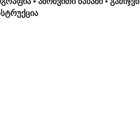
ᲝᲒᲠᲐᲤᲘᲐ
• ᲐᲖᲝᲛᲕᲘᲗᲘ ᲜᲐᲮᲐᲖᲘ
• ᲒᲐᲛᲘᲯᲕ
ᲜᲡᲢᲠᲣᲥᲪᲘᲐ