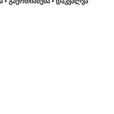
ᲜᲐ
• ᲒᲐᲔᲠᲗᲘᲐᲜᲔᲑᲐ
• ᲓᲐᲙᲕᲐᲚᲕᲐ