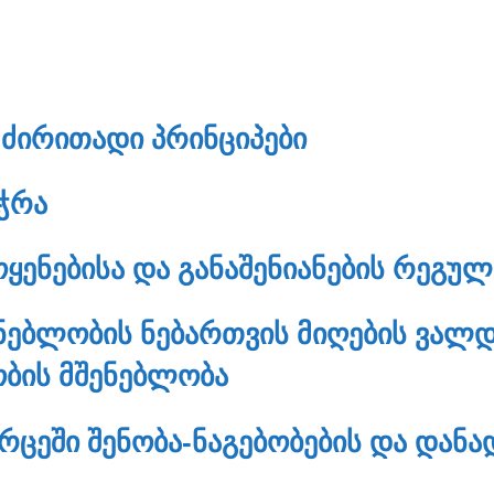
ᲫᲘᲠᲘᲗᲐᲓᲘ ᲞᲠᲘᲜᲪᲘᲞᲔᲑᲘ
ᲔᲭᲠᲐ
ᲝᲧᲔᲜᲔᲑᲘᲡᲐ ᲓᲐ ᲒᲐᲜᲐᲨᲔᲜᲘᲐᲜᲔᲑᲘᲡ ᲠᲔᲒᲣ
ᲔᲜᲔᲑᲚᲝᲑᲘᲡ ᲜᲔᲑᲐᲠᲗᲕᲘᲡ ᲛᲘᲦᲔᲑᲘᲡ ᲕᲐᲚ
ᲝᲑᲘᲡ ᲛᲨᲔᲜᲔᲑᲚᲝᲑᲐ
ᲪᲔᲨᲘ ᲨᲔᲜᲝᲑᲐ-ᲜᲐᲒᲔᲑᲝᲑᲔᲑᲘᲡ ᲓᲐ ᲓᲐᲜᲐᲓ