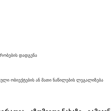
ᲘᲠᲝᲑᲔᲑᲘᲡ ᲓᲐᲓᲒᲔᲜᲐ
ᲣᲚᲘ ᲝᲑᲘᲔᲥᲢᲔᲑᲘᲡ ᲐᲜ ᲛᲐᲗᲘ ᲜᲐᲬᲘᲚᲔᲑᲘᲡ ᲚᲔᲒᲐᲚᲘᲖᲔᲑᲐ