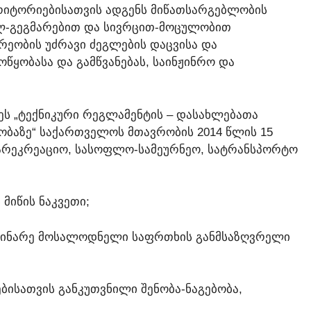
ᲔᲠᲘᲢᲝᲠᲘᲔᲑᲘᲡᲐᲗᲕᲘᲡ ᲐᲓᲒᲔᲜᲡ ᲛᲘᲬᲐᲗᲡᲐᲠᲒᲔᲑᲚᲝᲑᲘᲡ
ᲠᲣᲚ-ᲒᲔᲒᲛᲐᲠᲔᲑᲘᲗ ᲓᲐ ᲡᲘᲕᲠᲪᲘᲗ-ᲛᲝᲪᲣᲚᲝᲑᲘᲗ
ᲓᲠᲔᲝᲑᲘᲡ ᲣᲫᲠᲐᲕᲘ ᲫᲔᲒᲚᲔᲑᲘᲡ ᲓᲐᲪᲕᲘᲡᲐ ᲓᲐ
ᲧᲝᲑᲐᲡᲐ ᲓᲐ ᲒᲐᲛᲬᲕᲐᲜᲔᲑᲐᲡ, ᲡᲐᲘᲜᲟᲘᲜᲠᲝ ᲓᲐ
ᲔᲡ „ᲢᲔᲥᲜᲘᲙᲣᲠᲘ ᲠᲔᲒᲚᲐᲛᲔᲜᲢᲘᲡ – ᲓᲐᲡᲐᲮᲚᲔᲑᲐᲗᲐ
ᲝᲑᲐᲖᲔ“ ᲡᲐᲥᲐᲠᲗᲕᲔᲚᲝᲡ ᲛᲗᲐᲕᲠᲝᲑᲘᲡ 2014 ᲬᲚᲘᲡ 15
ᲡᲐᲠᲔᲙᲠᲔᲐᲪᲘᲝ, ᲡᲐᲡᲝᲤᲚᲝ-ᲡᲐᲛᲔᲣᲠᲜᲔᲝ, ᲡᲐᲢᲠᲐᲜᲡᲞᲝᲠᲢᲝ
 ᲛᲘᲬᲘᲡ ᲜᲐᲙᲕᲔᲗᲘ;
ᲝᲛᲓᲘᲜᲐᲠᲔ ᲛᲝᲡᲐᲚᲝᲓᲜᲔᲚᲘ ᲡᲐᲤᲠᲗᲮᲘᲡ ᲒᲐᲜᲛᲡᲐᲖᲦᲕᲠᲔᲚᲘ
ᲔᲑᲘᲡᲐᲗᲕᲘᲡ ᲒᲐᲜᲙᲣᲗᲕᲜᲘᲚᲘ ᲨᲔᲜᲝᲑᲐ-ᲜᲐᲒᲔᲑᲝᲑᲐ,