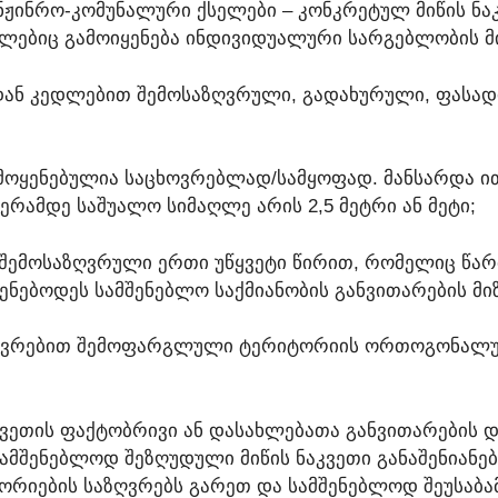
ᲘᲜᲠᲝ-ᲙᲝᲛᲣᲜᲐᲚᲣᲠᲘ ᲥᲡᲔᲚᲔᲑᲘ – ᲙᲝᲜᲙᲠᲔᲢᲣᲚ ᲛᲘᲬᲘᲡ ᲜᲐᲙᲕ
ᲔᲑᲘᲪ ᲒᲐᲛᲝᲘᲧᲔᲜᲔᲑᲐ ᲘᲜᲓᲘᲕᲘᲓᲣᲐᲚᲣᲠᲘ ᲡᲐᲠᲒᲔᲑᲚᲝᲑᲘᲡ Მ
ᲠᲘᲓᲐᲜ ᲙᲔᲓᲚᲔᲑᲘᲗ ᲨᲔᲛᲝᲡᲐᲖᲦᲕᲠᲣᲚᲘ, ᲒᲐᲓᲐᲮᲣᲠᲣᲚᲘ, ᲤᲐᲡᲐ
 ᲒᲐᲛᲝᲧᲔᲜᲔᲑᲣᲚᲘᲐ ᲡᲐᲪᲮᲝᲕᲠᲔᲑᲚᲐᲓ/ᲡᲐᲛᲧᲝᲤᲐᲓ. ᲛᲐᲜᲡᲐᲠᲓᲐ
ᲔᲠᲐᲛᲓᲔ ᲡᲐᲨᲣᲐᲚᲝ ᲡᲘᲛᲐᲦᲚᲔ ᲐᲠᲘᲡ 2,5 ᲛᲔᲢᲠᲘ ᲐᲜ ᲛᲔᲢᲘ;
Ი, ᲨᲔᲛᲝᲡᲐᲖᲦᲕᲠᲣᲚᲘ ᲔᲠᲗᲘ ᲣᲬᲧᲕᲔᲢᲘ ᲬᲘᲠᲘᲗ, ᲠᲝᲛᲔᲚᲘᲪ Წ
ᲜᲔᲑᲝᲓᲔᲡ ᲡᲐᲛᲨᲔᲜᲔᲑᲚᲝ ᲡᲐᲥᲛᲘᲐᲜᲝᲑᲘᲡ ᲒᲐᲜᲕᲘᲗᲐᲠᲔᲑᲘᲡ ᲛᲘ
 ᲡᲐᲖᲦᲕᲠᲔᲑᲘᲗ ᲨᲔᲛᲝᲤᲐᲠᲒᲚᲣᲚᲘ ᲢᲔᲠᲘᲢᲝᲠᲘᲘᲡ ᲝᲠᲗᲝᲒᲝᲜᲐᲚᲣ
 ᲜᲐᲙᲕᲔᲗᲘᲡ ᲤᲐᲥᲢᲝᲑᲠᲘᲕᲘ ᲐᲜ ᲓᲐᲡᲐᲮᲚᲔᲑᲐᲗᲐ ᲒᲐᲜᲕᲘᲗᲐᲠᲔᲑᲘ
, ᲡᲐᲛᲨᲔᲜᲔᲑᲚᲝᲓ ᲨᲔᲖᲦᲣᲓᲣᲚᲘ ᲛᲘᲬᲘᲡ ᲜᲐᲙᲕᲔᲗᲘ ᲒᲐᲜᲐᲨᲔᲜᲘᲐ
ᲝᲠᲘᲔᲑᲘᲡ ᲡᲐᲖᲦᲕᲠᲔᲑᲡ ᲒᲐᲠᲔᲗ ᲓᲐ ᲡᲐᲛᲨᲔᲜᲔᲑᲚᲝᲓ ᲨᲔᲣᲡᲐᲑᲐᲛ