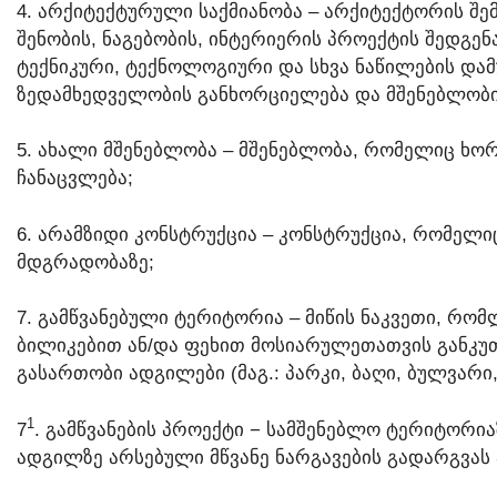
4. ᲐᲠᲥᲘᲢᲔᲥᲢᲣᲠᲣᲚᲘ ᲡᲐᲥᲛᲘᲐᲜᲝᲑᲐ – ᲐᲠᲥᲘᲢᲔᲥᲢᲝᲠᲘᲡ Შ
ᲨᲔᲜᲝᲑᲘᲡ, ᲜᲐᲒᲔᲑᲝᲑᲘᲡ, ᲘᲜᲢᲔᲠᲘᲔᲠᲘᲡ ᲞᲠᲝᲔᲥᲢᲘᲡ ᲨᲔᲓᲒᲔᲜ
ᲢᲔᲥᲜᲘᲙᲣᲠᲘ, ᲢᲔᲥᲜᲝᲚᲝᲒᲘᲣᲠᲘ ᲓᲐ ᲡᲮᲕᲐ ᲜᲐᲬᲘᲚᲔᲑᲘᲡ ᲓᲐ
ᲖᲔᲓᲐᲛᲮᲔᲓᲕᲔᲚᲝᲑᲘᲡ ᲒᲐᲜᲮᲝᲠᲪᲘᲔᲚᲔᲑᲐ ᲓᲐ ᲛᲨᲔᲜᲔᲑᲚᲝᲑ
5. ᲐᲮᲐᲚᲘ ᲛᲨᲔᲜᲔᲑᲚᲝᲑᲐ – ᲛᲨᲔᲜᲔᲑᲚᲝᲑᲐ, ᲠᲝᲛᲔᲚᲘᲪ ᲮᲝᲠ
ᲩᲐᲜᲐᲪᲕᲚᲔᲑᲐ;
6. ᲐᲠᲐᲛᲖᲘᲓᲘ ᲙᲝᲜᲡᲢᲠᲣᲥᲪᲘᲐ – ᲙᲝᲜᲡᲢᲠᲣᲥᲪᲘᲐ, ᲠᲝᲛᲔᲚᲘᲪ
ᲛᲓᲒᲠᲐᲓᲝᲑᲐᲖᲔ;
7. ᲒᲐᲛᲬᲕᲐᲜᲔᲑᲣᲚᲘ ᲢᲔᲠᲘᲢᲝᲠᲘᲐ – ᲛᲘᲬᲘᲡ ᲜᲐᲙᲕᲔᲗᲘ, ᲠᲝ
ᲑᲘᲚᲘᲙᲔᲑᲘᲗ ᲐᲜ/ᲓᲐ ᲤᲔᲮᲘᲗ ᲛᲝᲡᲘᲐᲠᲣᲚᲔᲗᲐᲗᲕᲘᲡ ᲒᲐᲜᲙᲣ
ᲒᲐᲡᲐᲠᲗᲝᲑᲘ ᲐᲓᲒᲘᲚᲔᲑᲘ (ᲛᲐᲒ.: ᲞᲐᲠᲙᲘ, ᲑᲐᲦᲘ, ᲑᲣᲚᲕᲐᲠᲘ,
​1
7
. ᲒᲐᲛᲬᲕᲐᲜᲔᲑᲘᲡ ᲞᲠᲝᲔᲥᲢᲘ − ᲡᲐᲛᲨᲔᲜᲔᲑᲚᲝ ᲢᲔᲠᲘᲢᲝᲠᲘ
ᲐᲓᲒᲘᲚᲖᲔ ᲐᲠᲡᲔᲑᲣᲚᲘ ᲛᲬᲕᲐᲜᲔ ᲜᲐᲠᲒᲐᲕᲔᲑᲘᲡ ᲒᲐᲓᲐᲠᲒᲕᲐᲡ