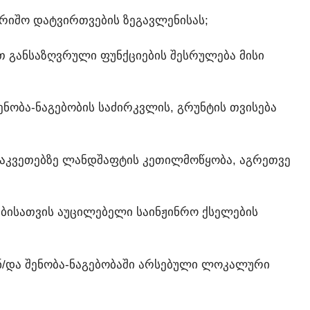
ᲐᲠᲘᲨᲝ ᲓᲐᲢᲕᲘᲠᲗᲕᲔᲑᲘᲡ ᲖᲔᲒᲐᲕᲚᲔᲜᲘᲡᲐᲡ;
Თ ᲒᲐᲜᲡᲐᲖᲦᲕᲠᲣᲚᲘ ᲤᲣᲜᲥᲪᲘᲔᲑᲘᲡ ᲨᲔᲡᲠᲣᲚᲔᲑᲐ ᲛᲘᲡᲘ
ᲨᲔᲜᲝᲑᲐ-ᲜᲐᲒᲔᲑᲝᲑᲘᲡ ᲡᲐᲫᲘᲠᲙᲕᲚᲘᲡ, ᲒᲠᲣᲜᲢᲘᲡ ᲗᲕᲘᲡᲔᲑᲐ
 ᲜᲐᲙᲕᲔᲗᲔᲑᲖᲔ ᲚᲐᲜᲓᲨᲐᲤᲢᲘᲡ ᲙᲔᲗᲘᲚᲛᲝᲬᲧᲝᲑᲐ, ᲐᲒᲠᲔᲗᲕᲔ
ᲔᲑᲘᲡᲐᲗᲕᲘᲡ ᲐᲣᲪᲘᲚᲔᲑᲔᲚᲘ ᲡᲐᲘᲜᲟᲘᲜᲠᲝ ᲥᲡᲔᲚᲔᲑᲘᲡ
Ნ/ᲓᲐ ᲨᲔᲜᲝᲑᲐ-ᲜᲐᲒᲔᲑᲝᲑᲐᲨᲘ ᲐᲠᲡᲔᲑᲣᲚᲘ ᲚᲝᲙᲐᲚᲣᲠᲘ