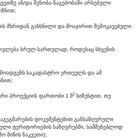
ᲔᲗᲖᲔ ᲐᲜ/ᲓᲐ ᲨᲔᲜᲝᲑᲐ-ᲜᲐᲒᲔᲑᲝᲑᲐᲨᲘ ᲐᲠᲡᲔᲑᲣᲚᲘ
ᲘᲖᲜᲘᲗ;
ᲓᲘᲡ ᲛᲮᲠᲘᲓᲐᲜ ᲒᲐᲮᲡᲜᲘᲚᲘ ᲓᲐ ᲛᲝᲐᲯᲘᲠᲘᲗ ᲨᲔᲛᲝᲙᲐᲕᲔᲑᲣᲚᲘ
 ᲘᲗᲕᲚᲔᲑᲐ ᲡᲠᲣᲚ ᲡᲐᲠᲗᲣᲚᲐᲓ, ᲠᲝᲓᲔᲡᲐᲪ ᲡᲮᲕᲔᲜᲘᲡ
ᲐᲠᲛᲝᲐᲓᲒᲔᲜᲡ ᲡᲐᲙᲐᲓᲐᲡᲢᲠᲝ ᲔᲠᲗᲔᲣᲚᲡ ᲓᲐ ᲐᲛ
ᲖᲜᲘᲗ;
​2
ᲠᲘ ᲞᲠᲝᲔᲥᲪᲘᲘᲡ ᲤᲐᲠᲗᲝᲑᲘ 1 Მ
ᲡᲘᲖᲣᲡᲢᲘᲗ, ᲗᲣ
Ს ᲓᲐᲒᲔᲒᲛᲐᲠᲔᲑᲘᲡ ᲓᲝᲙᲣᲛᲔᲜᲢᲔᲑᲘᲗ ᲒᲐᲜᲡᲐᲖᲦᲕᲠᲣᲚᲘ
ᲜᲔᲑᲣᲚᲘ ᲢᲔᲠᲘᲢᲝᲠᲘᲔᲑᲘᲡ ᲡᲐᲖᲦᲕᲠᲔᲑᲨᲘ, ᲡᲐᲛᲨᲔᲜᲔᲑᲚᲝᲓ
Ო ᲛᲘᲬᲘᲡ ᲜᲐᲙᲕᲔᲗᲘ);