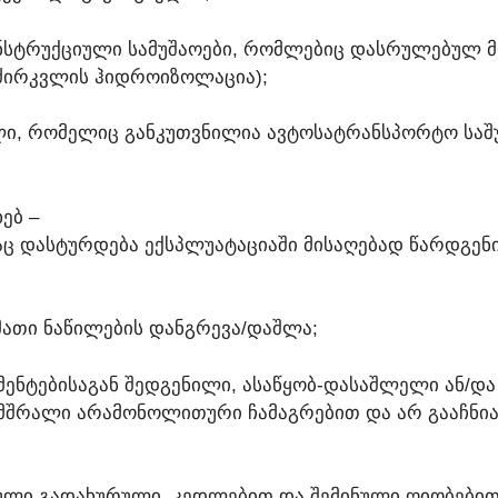
ᲝᲜᲡᲢᲠᲣᲥᲪᲘᲣᲚᲘ ᲡᲐᲛᲣᲨᲐᲝᲔᲑᲘ, ᲠᲝᲛᲚᲔᲑᲘᲪ ᲓᲐᲡᲠᲣᲚᲔᲑᲣᲚ Მ
ᲐᲫᲘᲠᲙᲕᲚᲘᲡ ᲰᲘᲓᲠᲝᲘᲖᲝᲚᲐᲪᲘᲐ);
ᲬᲘᲚᲘ, ᲠᲝᲛᲔᲚᲘᲪ ᲒᲐᲜᲙᲣᲗᲕᲜᲘᲚᲘᲐ ᲐᲕᲢᲝᲡᲐᲢᲠᲐᲜᲡᲞᲝᲠᲢᲝ Ს
ᲔᲑ –
Ც ᲓᲐᲡᲢᲣᲠᲓᲔᲑᲐ ᲔᲥᲡᲞᲚᲣᲐᲢᲐᲪᲘᲐᲨᲘ ᲛᲘᲡᲐᲦᲔᲑᲐᲓ ᲬᲐᲠᲓᲒᲔᲜᲘ
 ᲛᲐᲗᲘ ᲜᲐᲬᲘᲚᲔᲑᲘᲡ ᲓᲐᲜᲒᲠᲔᲕᲐ/ᲓᲐᲨᲚᲐ;
ᲔᲛᲔᲜᲢᲔᲑᲘᲡᲐᲒᲐᲜ ᲨᲔᲓᲒᲔᲜᲘᲚᲘ, ᲐᲡᲐᲬᲧᲝᲑ-ᲓᲐᲡᲐᲨᲚᲔᲚᲘ ᲐᲜ/ᲓᲐ
ᲛᲨᲠᲐᲚᲘ ᲐᲠᲐᲛᲝᲜᲝᲚᲘᲗᲣᲠᲘ ᲩᲐᲛᲐᲒᲠᲔᲑᲘᲗ ᲓᲐ ᲐᲠ ᲒᲐᲐᲩᲜᲘᲐ 
ᲬᲔᲣᲚᲘ ᲒᲐᲓᲐᲮᲣᲠᲣᲚᲘ, ᲙᲔᲓᲚᲔᲑᲘᲗ ᲓᲐ ᲨᲔᲛᲘᲜᲣᲚᲘ ᲦᲘᲝᲑᲔᲑ