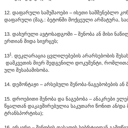
12. ᲓᲐᲤᲐᲠᲣᲚᲘ ᲡᲐᲛᲣᲨᲐᲝᲔᲑᲘ – ᲘᲡᲔᲗᲘ ᲡᲐᲛᲨᲔᲜᲔᲑᲚᲝ Კ
ᲓᲐᲤᲐᲠᲣᲚᲘ (ᲛᲐᲒ.: ᲑᲔᲢᲝᲜᲨᲘ ᲛᲝᲥᲪᲔᲣᲚᲘ ᲐᲠᲛᲐᲢᲣᲠᲐ, Ს
13. ᲓᲐᲮᲣᲠᲣᲚᲘ ᲐᲕᲢᲝᲡᲐᲓᲒᲝᲛᲘ – ᲨᲔᲜᲝᲑᲐ ᲐᲜ ᲛᲘᲡᲘ ᲜᲐ
ᲔᲠᲗᲘᲐᲜ ᲨᲘᲓᲐ ᲡᲘᲕᲠᲪᲔᲡ;
​1
13
. ᲓᲔᲙᲚᲐᲠᲐᲪᲘᲐ ᲪᲕᲚᲘᲚᲔᲑᲔᲑᲘᲡ ᲐᲠᲐᲠᲡᲔᲑᲝᲑᲘᲡ ᲨᲔᲡᲐᲮ
ᲓᲐᲛᲙᲕᲔᲗᲘᲡ ᲛᲘᲔᲠ ᲨᲔᲓᲒᲔᲜᲘᲚᲘ ᲓᲝᲙᲣᲛᲔᲜᲢᲘ, ᲠᲝᲛᲚᲘᲗᲐ
ᲣᲚᲘ ᲨᲔᲡᲐᲑᲐᲛᲘᲡᲝᲑᲐ.
14. ᲓᲔᲛᲝᲜᲢᲐᲟᲘ – ᲐᲠᲡᲔᲑᲣᲚᲘ ᲨᲔᲜᲝᲑᲐ-ᲜᲐᲒᲔᲑᲝᲑᲔᲑᲘᲡ ᲐᲜ
15. ᲓᲠᲝᲔᲑᲘᲗᲘ ᲨᲔᲜᲝᲑᲐ ᲓᲐ ᲜᲐᲒᲔᲑᲝᲑᲐ – ᲐᲜᲐᲙᲠᲔᲑᲘ ᲔᲚ
ᲬᲧᲐᲚᲗᲐᲜ ᲓᲐᲙᲐᲕᲨᲘᲠᲔᲑᲣᲚᲘᲐ ᲡᲐᲙᲣᲗᲐᲠᲘ ᲬᲝᲜᲘᲗ ᲐᲜ/ᲓᲐ 
ᲢᲠᲐᲜᲡᲞᲝᲠᲢᲘᲡᲐ);
16. ᲔᲠᲙᲔᲠᲘ – ᲨᲔᲜᲝᲑᲘᲡ ᲤᲐᲡᲐᲓᲘᲡ ᲡᲘᲑᲠᲢᲧᲘᲓᲐᲜ ᲒᲐᲛᲝ