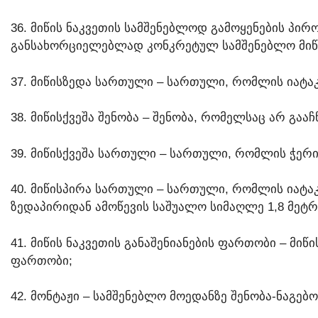
36. ᲛᲘᲬᲘᲡ ᲜᲐᲙᲕᲔᲗᲘᲡ ᲡᲐᲛᲨᲔᲜᲔᲑᲚᲝᲓ ᲒᲐᲛᲝᲧᲔᲜᲔᲑᲘᲡ ᲞᲘ
ᲒᲐᲜᲡᲐᲮᲝᲠᲪᲘᲔᲚᲔᲑᲚᲐᲓ ᲙᲝᲜᲙᲠᲔᲢᲣᲚ ᲡᲐᲛᲨᲔᲜᲔᲑᲚᲝ ᲛᲘᲬᲘᲡ
37. ᲛᲘᲬᲘᲡᲖᲔᲓᲐ ᲡᲐᲠᲗᲣᲚᲘ – ᲡᲐᲠᲗᲣᲚᲘ, ᲠᲝᲛᲚᲘᲡ ᲘᲐᲢᲐᲙᲘ
38. ᲛᲘᲬᲘᲡᲥᲕᲔᲨᲐ ᲨᲔᲜᲝᲑᲐ – ᲨᲔᲜᲝᲑᲐ, ᲠᲝᲛᲔᲚᲡᲐᲪ ᲐᲠ ᲒᲐᲐ
39. ᲛᲘᲬᲘᲡᲥᲕᲔᲨᲐ ᲡᲐᲠᲗᲣᲚᲘ – ᲡᲐᲠᲗᲣᲚᲘ, ᲠᲝᲛᲚᲘᲡ ᲭᲔᲠᲘ
40. ᲛᲘᲬᲘᲡᲞᲘᲠᲐ ᲡᲐᲠᲗᲣᲚᲘ – ᲡᲐᲠᲗᲣᲚᲘ, ᲠᲝᲛᲚᲘᲡ ᲘᲐᲢᲐᲙ
ᲖᲔᲓᲐᲞᲘᲠᲘᲓᲐᲜ ᲐᲛᲝᲬᲔᲕᲘᲡ ᲡᲐᲨᲣᲐᲚᲝ ᲡᲘᲛᲐᲦᲚᲔ 1,8 ᲛᲔᲢᲠ
41. ᲛᲘᲬᲘᲡ ᲜᲐᲙᲕᲔᲗᲘᲡ ᲒᲐᲜᲐᲨᲔᲜᲘᲐᲜᲔᲑᲘᲡ ᲤᲐᲠᲗᲝᲑᲘ – Მ
ᲤᲐᲠᲗᲝᲑᲘ;
42. ᲛᲝᲜᲢᲐᲟᲘ – ᲡᲐᲛᲨᲔᲜᲔᲑᲚᲝ ᲛᲝᲔᲓᲐᲜᲖᲔ ᲨᲔᲜᲝᲑᲐ-ᲜᲐᲒᲔᲑᲝᲑ