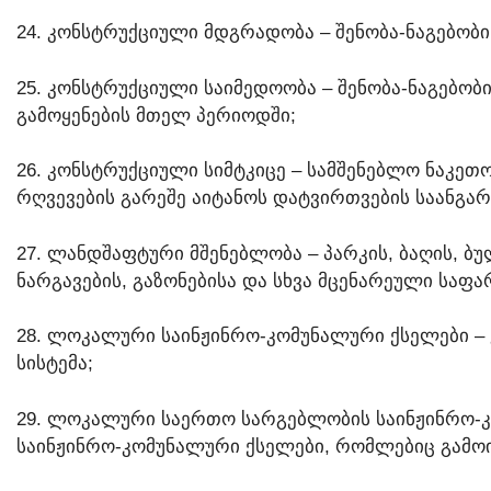
24. ᲙᲝᲜᲡᲢᲠᲣᲥᲪᲘᲣᲚᲘ ᲛᲓᲒᲠᲐᲓᲝᲑᲐ – ᲨᲔᲜᲝᲑᲐ-ᲜᲐᲒᲔᲑᲝᲑᲘ
25. ᲙᲝᲜᲡᲢᲠᲣᲥᲪᲘᲣᲚᲘ ᲡᲐᲘᲛᲔᲓᲝᲝᲑᲐ – ᲨᲔᲜᲝᲑᲐ-ᲜᲐᲒᲔᲑᲝᲑ
ᲒᲐᲛᲝᲧᲔᲜᲔᲑᲘᲡ ᲛᲗᲔᲚ ᲞᲔᲠᲘᲝᲓᲨᲘ;
26. ᲙᲝᲜᲡᲢᲠᲣᲥᲪᲘᲣᲚᲘ ᲡᲘᲛᲢᲙᲘᲪᲔ – ᲡᲐᲛᲨᲔᲜᲔᲑᲚᲝ ᲜᲐᲙᲔᲗᲝ
ᲠᲦᲕᲔᲕᲔᲑᲘᲡ ᲒᲐᲠᲔᲨᲔ ᲐᲘᲢᲐᲜᲝᲡ ᲓᲐᲢᲕᲘᲠᲗᲕᲔᲑᲘᲡ ᲡᲐᲐᲜᲒᲐᲠ
27. ᲚᲐᲜᲓᲨᲐᲤᲢᲣᲠᲘ ᲛᲨᲔᲜᲔᲑᲚᲝᲑᲐ – ᲞᲐᲠᲙᲘᲡ, ᲑᲐᲦᲘᲡ, Ბ
ᲜᲐᲠᲒᲐᲕᲔᲑᲘᲡ, ᲒᲐᲖᲝᲜᲔᲑᲘᲡᲐ ᲓᲐ ᲡᲮᲕᲐ ᲛᲪᲔᲜᲐᲠᲔᲣᲚᲘ ᲡᲐᲤᲐ
28. ᲚᲝᲙᲐᲚᲣᲠᲘ ᲡᲐᲘᲜᲟᲘᲜᲠᲝ-ᲙᲝᲛᲣᲜᲐᲚᲣᲠᲘ ᲥᲡᲔᲚᲔᲑᲘ – 
ᲡᲘᲡᲢᲔᲛᲐ;
29. ᲚᲝᲙᲐᲚᲣᲠᲘ ᲡᲐᲔᲠᲗᲝ ᲡᲐᲠᲒᲔᲑᲚᲝᲑᲘᲡ ᲡᲐᲘᲜᲟᲘᲜᲠᲝ-Კ
ᲡᲐᲘᲜᲟᲘᲜᲠᲝ-ᲙᲝᲛᲣᲜᲐᲚᲣᲠᲘ ᲥᲡᲔᲚᲔᲑᲘ, ᲠᲝᲛᲚᲔᲑᲘᲪ ᲒᲐᲛᲝᲘ