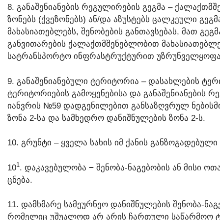
8. ᲒᲐᲜᲐᲨᲔᲜᲘᲐᲜᲔᲑᲘᲡ ᲠᲔᲒᲣᲚᲘᲠᲔᲑᲘᲡ ᲒᲔᲒᲛᲐ – ᲥᲐᲚᲐᲥᲗ
ᲖᲝᲜᲔᲑᲡ (ᲥᲕᲔᲖᲝᲜᲔᲑᲡ) ᲐᲜ/ᲓᲐ ᲐᲖᲣᲡᲢᲔᲑᲡ ᲪᲐᲚᲙᲔᲣᲚᲘ Გ
ᲛᲐᲮᲐᲡᲘᲐᲗᲔᲑᲚᲔᲑᲡ, ᲨᲔᲜᲝᲑᲔᲑᲘᲡ ᲒᲐᲜᲗᲐᲕᲡᲔᲑᲐᲡ, ᲛᲐᲗ ᲒᲔ
ᲒᲐᲜᲕᲘᲗᲐᲠᲔᲑᲘᲡ ᲥᲐᲚᲐᲥᲗᲛᲨᲔᲜᲔᲑᲚᲝᲑᲘᲗ ᲛᲐᲮᲐᲡᲘᲐᲗᲔᲑᲚᲔᲑ
ᲡᲐᲢᲠᲐᲜᲡᲞᲝᲠᲢᲝ ᲘᲜᲤᲠᲐᲡᲢᲠᲣᲥᲢᲣᲠᲘᲗ ᲣᲖᲠᲣᲜᲕᲔᲚᲧᲝᲤᲐ
9. ᲒᲐᲜᲐᲨᲔᲜᲘᲐᲜᲔᲑᲣᲚᲘ ᲢᲔᲠᲘᲢᲝᲠᲘᲐ – ᲓᲐᲡᲐᲮᲚᲔᲑᲘᲡ ᲢᲔ
ᲢᲔᲠᲘᲢᲝᲠᲘᲔᲑᲘᲡ ᲒᲐᲛᲝᲧᲔᲜᲔᲑᲘᲡᲐ ᲓᲐ ᲒᲐᲜᲐᲨᲔᲜᲘᲐᲜᲔᲑᲘᲡ 
ᲘᲐᲜᲕᲠᲘᲡ №59 ᲓᲐᲓᲒᲔᲜᲘᲚᲔᲑᲘᲗ ᲒᲐᲜᲡᲐᲖᲦᲕᲠᲣᲚ ᲜᲔᲑᲘᲡᲛ
ᲖᲝᲜᲐ 2-ᲡᲐ ᲓᲐ ᲡᲐᲛᲮᲔᲓᲠᲝ ᲓᲐᲜᲘᲨᲜᲣᲚᲔᲑᲘᲡ ᲖᲝᲜᲐ 2-Ს.
10. ᲒᲠᲣᲜᲢᲘ – ᲧᲕᲔᲚᲐ ᲡᲐᲮᲘᲡ ᲘᲛ ᲥᲐᲜᲘᲡ ᲒᲐᲜᲖᲝᲒᲐᲓᲔᲑᲣᲚᲘ
​1
10
. ᲓᲐᲙᲐᲕᲔᲑᲣᲚᲝᲑᲐ
−
ᲨᲔᲜᲝᲑᲐ-ᲜᲐᲒᲔᲑᲝᲑᲘᲡ ᲐᲜ ᲛᲘᲡᲘ Ო
ᲪᲜᲔᲑᲐ.
11. ᲓᲐᲛᲮᲛᲐᲠᲔ ᲡᲐᲛᲔᲣᲠᲜᲔᲝ ᲓᲐᲜᲘᲨᲜᲣᲚᲔᲑᲘᲡ ᲨᲔᲜᲝᲑᲐ-ᲜᲐᲒ
ᲠᲝᲛᲔᲚᲘᲪ ᲣᲨᲣᲐᲚᲝᲓ ᲐᲠ ᲐᲠᲘᲡ ᲩᲐᲠᲗᲣᲚᲘ ᲡᲐᲬᲐᲠᲛᲝᲝ 