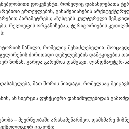
ᲛᲨᲔᲜᲔᲑᲚᲝᲑᲘᲗᲘ ᲓᲝᲙᲣᲛᲔᲜᲢᲘ, ᲠᲝᲛᲔᲚᲘᲪ ᲓᲐᲡᲐᲮᲚᲔᲑᲐᲗᲐ Ტ
ᲔᲒᲛᲐᲠᲔᲑᲘᲗᲘ ᲔᲠᲗᲔᲣᲚᲔᲑᲘᲡ, ᲒᲐᲜᲐᲨᲔᲜᲘᲐᲜᲔᲑᲘᲡ ᲐᲠᲥᲘᲢᲔᲥᲢᲣ
ᲒᲛᲐᲠᲔᲑᲘᲗ ᲞᲐᲠᲐᲛᲔᲢᲠᲔᲑᲡ; ᲐᲖᲣᲡᲢᲔᲑᲡ ᲙᲣᲚᲢᲣᲠᲣᲚᲘ ᲛᲔᲛᲙᲕᲘ
Ს, ᲠᲔᲚᲘᲔᲤᲘᲡ ᲝᲠᲒᲐᲜᲘᲖᲔᲑᲐᲡ, ᲢᲔᲠᲘᲢᲝᲠᲘᲔᲑᲘᲡ ᲙᲔᲗᲘᲚᲛᲝᲬ
Ს;
ᲠᲘᲢᲝᲠᲘᲘᲡ ᲜᲐᲬᲘᲚᲘ, ᲠᲝᲛᲔᲚᲘᲪ ᲨᲔᲡᲐᲫᲚᲔᲑᲔᲚᲘᲐ, ᲛᲝᲘᲪᲐᲕᲓ
ᲠᲔᲒᲣᲚᲘᲠᲔᲑᲘᲡ ᲫᲘᲠᲘᲗᲐᲓᲘ ᲓᲔᲑᲣᲚᲔᲑᲔᲑᲘᲡ ᲓᲐᲛᲢᲙᲘᲪᲔᲑᲘᲡ ᲗᲐ
ᲘᲔᲠ ᲖᲝᲜᲐᲡ, ᲒᲐᲠᲓᲐ ᲒᲐᲠᲔᲛᲝᲡ ᲓᲐᲛᲪᲐᲕᲘ, ᲚᲐᲜᲓᲨᲐᲤᲢᲣᲠ-
 ᲓᲐᲡᲐᲮᲔᲚᲔᲑᲐ, ᲛᲐᲗ ᲨᲝᲠᲘᲡ ᲜᲘᲐᲓᲐᲒᲘ, ᲠᲝᲛᲔᲚᲡᲐᲪ ᲨᲔᲘᲪᲐᲕᲡ
ᲗᲐᲮᲘᲡ, ᲐᲜ ᲡᲘᲕᲠᲪᲘᲡ ᲤᲣᲜᲥᲪᲘᲣᲠᲘ ᲓᲐᲜᲘᲨᲜᲣᲚᲔᲑᲘᲓᲐᲜ ᲒᲐᲛ
ᲔᲑᲝᲑᲐ – ᲛᲔᲣᲠᲜᲔᲝᲑᲐᲨᲘ ᲐᲠᲐᲡᲐᲛᲔᲬᲐᲠᲛᲔᲝ, ᲓᲐᲛᲮᲛᲐᲠᲔ ᲛᲘᲖᲜ
ᲢᲔᲥᲜᲝᲚᲝᲒᲘᲣᲠ ᲪᲘᲙᲚᲨᲘ;