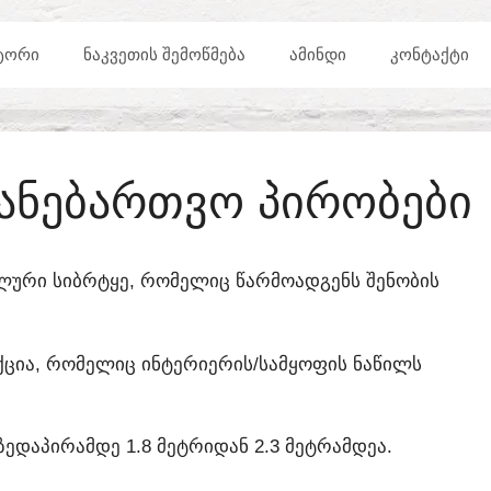
ᲢᲝᲠᲘ
ᲜᲐᲙᲕᲔᲗᲘᲡ ᲨᲔᲛᲝᲬᲛᲔᲑᲐ
ᲐᲛᲘᲜᲓᲘ
ᲙᲝᲜᲢᲐᲥᲢᲘ
ᲡᲐᲜᲔᲑᲐᲠᲗᲕᲝ ᲞᲘᲠᲝᲑᲔᲑᲘ
ᲝᲚᲣᲠᲘ ᲡᲘᲑᲠᲢᲧᲔ, ᲠᲝᲛᲔᲚᲘᲪ ᲬᲐᲠᲛᲝᲐᲓᲒᲔᲜᲡ ᲨᲔᲜᲝᲑᲘᲡ
ᲥᲪᲘᲐ, ᲠᲝᲛᲔᲚᲘᲪ ᲘᲜᲢᲔᲠᲘᲔᲠᲘᲡ/ᲡᲐᲛᲧᲝᲤᲘᲡ ᲜᲐᲬᲘᲚᲡ
ᲓᲐᲞᲘᲠᲐᲛᲓᲔ 1.8 ᲛᲔᲢᲠᲘᲓᲐᲜ 2.3 ᲛᲔᲢᲠᲐᲛᲓᲔᲐ.