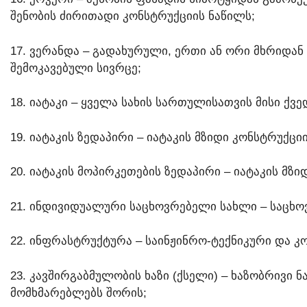
ᲨᲔᲜᲝᲑᲘᲡ ᲫᲘᲠᲘᲗᲐᲓᲘ ᲙᲝᲜᲡᲢᲠᲣᲥᲪᲘᲘᲡ ᲜᲐᲬᲘᲚᲡ;
17. ᲕᲔᲠᲐᲜᲓᲐ – ᲒᲐᲓᲐᲮᲣᲠᲣᲚᲘ, ᲔᲠᲗᲘ ᲐᲜ ᲝᲠᲘ ᲛᲮᲠᲘᲓᲐ
ᲨᲔᲛᲝᲙᲐᲕᲔᲑᲣᲚᲘ ᲡᲘᲕᲠᲪᲔ;
18. ᲘᲐᲢᲐᲙᲘ – ᲧᲕᲔᲚᲐ ᲡᲐᲮᲘᲡ ᲡᲐᲠᲗᲣᲚᲘᲡᲐᲗᲕᲘᲡ ᲛᲘᲡᲘ Ქ
19. ᲘᲐᲢᲐᲙᲘᲡ ᲖᲔᲓᲐᲞᲘᲠᲘ – ᲘᲐᲢᲐᲙᲘᲡ ᲛᲖᲘᲓᲘ ᲙᲝᲜᲡᲢᲠᲣᲥᲪ
20. ᲘᲐᲢᲐᲙᲘᲡ ᲛᲝᲞᲘᲠᲙᲔᲗᲔᲑᲘᲡ ᲖᲔᲓᲐᲞᲘᲠᲘ – ᲘᲐᲢᲐᲙᲘᲡ Მ
21. ᲘᲜᲓᲘᲕᲘᲓᲣᲐᲚᲣᲠᲘ ᲡᲐᲪᲮᲝᲕᲠᲔᲑᲔᲚᲘ ᲡᲐᲮᲚᲘ – ᲡᲐᲪᲮᲝ
22. ᲘᲜᲤᲠᲐᲡᲢᲠᲣᲥᲢᲣᲠᲐ – ᲡᲐᲘᲜᲟᲘᲜᲠᲝ-ᲢᲔᲥᲜᲘᲙᲣᲠᲘ ᲓᲐ Კ
23. ᲙᲐᲕᲨᲘᲠᲒᲐᲑᲛᲣᲚᲝᲑᲘᲡ ᲮᲐᲖᲘ (ᲥᲡᲔᲚᲘ) – ᲮᲐᲖᲝᲑᲠᲘᲕᲘ
ᲛᲝᲛᲮᲛᲐᲠᲔᲑᲚᲔᲑᲡ ᲨᲝᲠᲘᲡ;