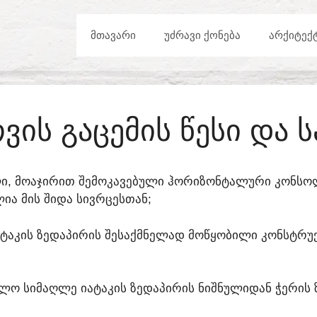
ᲛᲗᲐᲕᲐᲠᲘ
ᲣᲫᲠᲐᲕᲘ ᲥᲝᲜᲔᲑᲐ
ᲐᲠᲥᲘᲢᲔᲥ
ᲕᲘᲡ ᲒᲐᲪᲔᲛᲘᲡ ᲬᲔᲡᲘ ᲓᲐ 
ᲔᲣᲚᲘ, ᲛᲝᲐᲯᲘᲠᲘᲗ ᲨᲔᲛᲝᲙᲐᲕᲔᲑᲣᲚᲘ ᲰᲝᲠᲘᲖᲝᲜᲢᲐᲚᲣᲠᲘ ᲙᲝᲜᲡ
ᲘᲐ ᲛᲘᲡ ᲨᲘᲓᲐ ᲡᲘᲕᲠᲪᲔᲡᲗᲐᲜ;
ᲘᲐᲢᲐᲙᲘᲡ ᲖᲔᲓᲐᲞᲘᲠᲘᲡ ᲨᲔᲡᲐᲥᲛᲜᲔᲚᲐᲓ ᲛᲝᲬᲧᲝᲑᲘᲚᲘ ᲙᲝᲜᲡᲢᲠᲣ
Ო ᲡᲘᲛᲐᲦᲚᲔ ᲘᲐᲢᲐᲙᲘᲡ ᲖᲔᲓᲐᲞᲘᲠᲘᲡ ᲜᲘᲨᲜᲣᲚᲘᲓᲐᲜ ᲭᲔᲠᲘᲡ ᲖᲔ