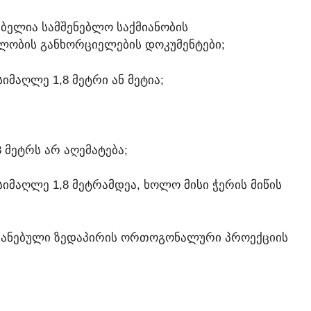
ᲔᲑᲔᲚᲘᲐ ᲡᲐᲛᲨᲔᲜᲔᲑᲚᲝ ᲡᲐᲥᲛᲘᲐᲜᲝᲑᲘᲡ
ᲑᲚᲝᲑᲘᲡ ᲒᲐᲜᲮᲝᲠᲪᲘᲔᲚᲔᲑᲘᲡ ᲓᲝᲙᲣᲛᲔᲜᲢᲔᲑᲘ;
ᲘᲛᲐᲦᲚᲔ 1,8 ᲛᲔᲢᲠᲘ ᲐᲜ ᲛᲔᲢᲘᲐ;
 ᲛᲔᲢᲠᲡ ᲐᲠ ᲐᲦᲔᲛᲐᲢᲔᲑᲐ;
ᲘᲛᲐᲦᲚᲔ 1,8 ᲛᲔᲢᲠᲐᲛᲓᲔᲐ, ᲮᲝᲚᲝ ᲛᲘᲡᲘ ᲭᲔᲠᲘᲡ ᲛᲘᲬᲘᲡ
ᲨᲔᲜᲘᲐᲜᲔᲑᲣᲚᲘ ᲖᲔᲓᲐᲞᲘᲠᲘᲡ ᲝᲠᲗᲝᲒᲝᲜᲐᲚᲣᲠᲘ ᲞᲠᲝᲔᲥᲪᲘᲘᲡ