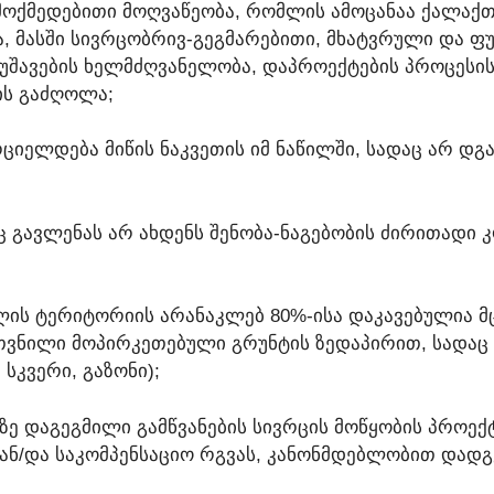
ᲔᲛᲝᲥᲛᲔᲓᲔᲑᲘᲗᲘ ᲛᲝᲦᲕᲐᲬᲔᲝᲑᲐ, ᲠᲝᲛᲚᲘᲡ ᲐᲛᲝᲪᲐᲜᲐᲐ ᲥᲐᲚᲐᲥ
Ა, ᲛᲐᲡᲨᲘ ᲡᲘᲕᲠᲪᲝᲑᲠᲘᲕ-ᲒᲔᲒᲛᲐᲠᲔᲑᲘᲗᲘ, ᲛᲮᲐᲢᲕᲠᲣᲚᲘ ᲓᲐ ᲤᲣ
ᲛᲣᲨᲐᲕᲔᲑᲘᲡ ᲮᲔᲚᲛᲫᲦᲕᲐᲜᲔᲚᲝᲑᲐ, ᲓᲐᲞᲠᲝᲔᲥᲢᲔᲑᲘᲡ ᲞᲠᲝᲪᲔᲡᲘ
ᲘᲡ ᲒᲐᲫᲦᲝᲚᲐ;
ᲪᲘᲔᲚᲓᲔᲑᲐ ᲛᲘᲬᲘᲡ ᲜᲐᲙᲕᲔᲗᲘᲡ ᲘᲛ ᲜᲐᲬᲘᲚᲨᲘ, ᲡᲐᲓᲐᲪ ᲐᲠ ᲓᲒ
 ᲒᲐᲕᲚᲔᲜᲐᲡ ᲐᲠ ᲐᲮᲓᲔᲜᲡ ᲨᲔᲜᲝᲑᲐ-ᲜᲐᲒᲔᲑᲝᲑᲘᲡ ᲫᲘᲠᲘᲗᲐᲓᲘ Კ
ᲛᲚᲘᲡ ᲢᲔᲠᲘᲢᲝᲠᲘᲘᲡ ᲐᲠᲐᲜᲐᲙᲚᲔᲑ 80%-ᲘᲡᲐ ᲓᲐᲙᲐᲕᲔᲑᲣᲚᲘᲐ 
ᲗᲕᲜᲘᲚᲘ ᲛᲝᲞᲘᲠᲙᲔᲗᲔᲑᲣᲚᲘ ᲒᲠᲣᲜᲢᲘᲡ ᲖᲔᲓᲐᲞᲘᲠᲘᲗ, ᲡᲐᲓᲐᲪ 
 ᲡᲙᲕᲔᲠᲘ, ᲒᲐᲖᲝᲜᲘ);
ᲐᲖᲔ ᲓᲐᲒᲔᲒᲛᲘᲚᲘ ᲒᲐᲛᲬᲕᲐᲜᲔᲑᲘᲡ ᲡᲘᲕᲠᲪᲘᲡ ᲛᲝᲬᲧᲝᲑᲘᲡ ᲞᲠᲝᲔ
 ᲐᲜ/ᲓᲐ ᲡᲐᲙᲝᲛᲞᲔᲜᲡᲐᲪᲘᲝ ᲠᲒᲕᲐᲡ, ᲙᲐᲜᲝᲜᲛᲓᲔᲑᲚᲝᲑᲘᲗ ᲓᲐᲓᲒ