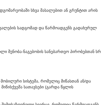
ᲓᲒᲝᲛᲐᲠᲔᲝᲑᲐᲨᲘ ᲡᲮᲕᲐ ᲛᲐᲡᲐᲚᲔᲑᲘᲗ ᲐᲜ ᲒᲠᲣᲜᲢᲘᲗ ᲐᲠᲘᲡ
ᲐᲨᲣᲐᲚᲔᲑᲘᲡ ᲡᲐᲓᲒᲝᲛᲐᲓ ᲓᲐ ᲬᲐᲠᲛᲝᲐᲓᲒᲔᲜᲡ ᲒᲐᲓᲐᲮᲣᲠᲣᲚ
ᲚᲘ ᲨᲔᲜᲝᲑᲐ‑ᲜᲐᲒᲔᲑᲝᲑᲘᲡ ᲡᲐᲜᲔᲑᲐᲠᲗᲕᲝ ᲞᲘᲠᲝᲑᲔᲑᲗᲐᲜ ᲡᲠ
 ᲛᲝᲑᲘᲚᲣᲠᲘ ᲡᲘᲡᲢᲔᲛᲐ, ᲠᲝᲛᲔᲚᲘᲪ ᲛᲘᲬᲐᲡᲗᲐᲜ ᲐᲜ/ᲓᲐ
ᲛᲘᲬᲘᲡᲥᲕᲔᲨᲐ ᲡᲐᲗᲐᲕᲡᲔᲑᲘ (ᲒᲐᲠᲓᲐ ᲬᲧᲚᲘᲡ
ᲘᲗ ᲨᲔᲛᲝᲡᲐᲖᲦᲕᲠᲣᲚᲘ ᲡᲘᲕᲠᲪᲔ, ᲠᲝᲛᲔᲚᲘᲪ ᲬᲐᲠᲛᲝᲐᲓᲒᲔᲜᲡ