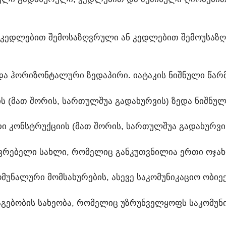
Ნ ᲙᲔᲓᲚᲔᲑᲘᲗ ᲨᲔᲛᲝᲡᲐᲖᲦᲕᲠᲣᲚᲘ ᲐᲜ ᲙᲔᲓᲚᲔᲑᲘᲗ ᲨᲔᲛᲝᲣᲡᲐᲖᲦ
ᲕᲔᲓᲐ ᲰᲝᲠᲘᲖᲝᲜᲢᲐᲚᲣᲠᲘ ᲖᲔᲓᲐᲞᲘᲠᲘ. ᲘᲐᲢᲐᲙᲘᲡ ᲜᲘᲨᲜᲣᲚᲘ ᲬᲐ
ᲘᲘᲡ (ᲛᲐᲗ ᲨᲝᲠᲘᲡ, ᲡᲐᲠᲗᲣᲚᲨᲣᲐ ᲒᲐᲓᲐᲮᲣᲠᲕᲘᲡ) ᲖᲔᲓᲐ ᲜᲘᲨᲜᲣᲚ
ᲖᲘᲓᲘ ᲙᲝᲜᲡᲢᲠᲣᲥᲪᲘᲘᲡ (ᲛᲐᲗ ᲨᲝᲠᲘᲡ, ᲡᲐᲠᲗᲣᲚᲨᲣᲐ ᲒᲐᲓᲐᲮᲣᲠᲕ
ᲕᲠᲔᲑᲔᲚᲘ ᲡᲐᲮᲚᲘ, ᲠᲝᲛᲔᲚᲘᲪ ᲒᲐᲜᲙᲣᲗᲕᲜᲘᲚᲘᲐ ᲔᲠᲗᲘ ᲝᲯᲐᲮ
ᲝᲛᲣᲜᲐᲚᲣᲠᲘ ᲛᲝᲛᲡᲐᲮᲣᲠᲔᲑᲘᲡ, ᲐᲡᲔᲕᲔ ᲡᲐᲙᲝᲛᲣᲜᲘᲙᲐᲪᲘᲝ ᲝᲑᲘᲔ
 ᲜᲐᲒᲔᲑᲝᲑᲘᲡ ᲡᲐᲮᲔᲝᲑᲐ, ᲠᲝᲛᲔᲚᲘᲪ ᲣᲖᲠᲣᲜᲕᲔᲚᲧᲝᲤᲡ ᲡᲐᲙᲝᲛᲣᲜ