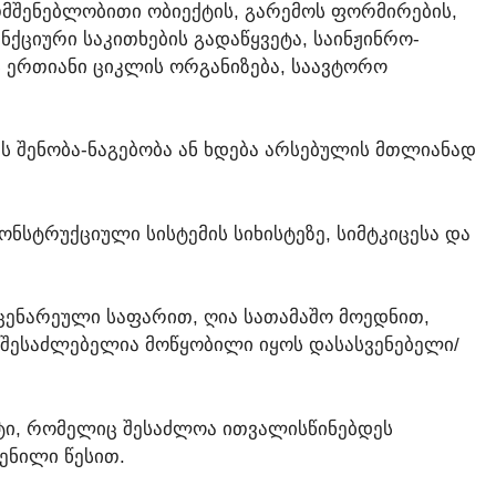
ᲗᲛᲨᲔᲜᲔᲑᲚᲝᲑᲘᲗᲘ ᲝᲑᲘᲔᲥᲢᲘᲡ, ᲒᲐᲠᲔᲛᲝᲡ ᲤᲝᲠᲛᲘᲠᲔᲑᲘᲡ,
ᲜᲥᲪᲘᲣᲠᲘ ᲡᲐᲙᲘᲗᲮᲔᲑᲘᲡ ᲒᲐᲓᲐᲬᲧᲕᲔᲢᲐ, ᲡᲐᲘᲜᲟᲘᲜᲠᲝ-
Ს ᲔᲠᲗᲘᲐᲜᲘ ᲪᲘᲙᲚᲘᲡ ᲝᲠᲒᲐᲜᲘᲖᲔᲑᲐ, ᲡᲐᲐᲕᲢᲝᲠᲝ
ᲐᲡ ᲨᲔᲜᲝᲑᲐ-ᲜᲐᲒᲔᲑᲝᲑᲐ ᲐᲜ ᲮᲓᲔᲑᲐ ᲐᲠᲡᲔᲑᲣᲚᲘᲡ ᲛᲗᲚᲘᲐᲜᲐᲓ
ᲝᲜᲡᲢᲠᲣᲥᲪᲘᲣᲚᲘ ᲡᲘᲡᲢᲔᲛᲘᲡ ᲡᲘᲮᲘᲡᲢᲔᲖᲔ, ᲡᲘᲛᲢᲙᲘᲪᲔᲡᲐ ᲓᲐ
ᲛᲪᲔᲜᲐᲠᲔᲣᲚᲘ ᲡᲐᲤᲐᲠᲘᲗ, ᲦᲘᲐ ᲡᲐᲗᲐᲛᲐᲨᲝ ᲛᲝᲔᲓᲜᲘᲗ,
ᲨᲔᲡᲐᲫᲚᲔᲑᲔᲚᲘᲐ ᲛᲝᲬᲧᲝᲑᲘᲚᲘ ᲘᲧᲝᲡ ᲓᲐᲡᲐᲡᲕᲔᲜᲔᲑᲔᲚᲘ/
ᲥᲢᲘ, ᲠᲝᲛᲔᲚᲘᲪ ᲨᲔᲡᲐᲫᲚᲝᲐ ᲘᲗᲕᲐᲚᲘᲡᲬᲘᲜᲔᲑᲓᲔᲡ
ᲔᲜᲘᲚᲘ ᲬᲔᲡᲘᲗ.