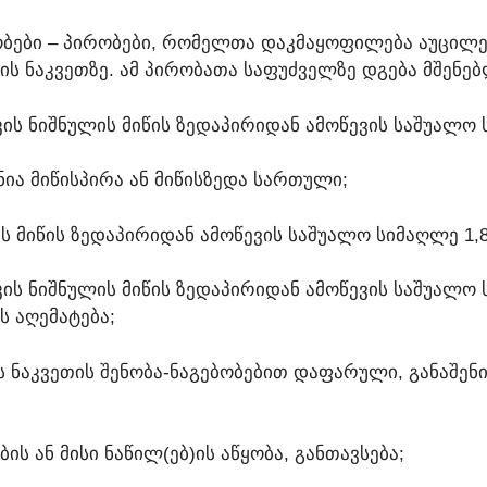
ᲠᲝᲑᲔᲑᲘ – ᲞᲘᲠᲝᲑᲔᲑᲘ, ᲠᲝᲛᲔᲚᲗᲐ ᲓᲐᲙᲛᲐᲧᲝᲤᲘᲚᲔᲑᲐ ᲐᲣᲪᲘᲚ
 ᲜᲐᲙᲕᲔᲗᲖᲔ. ᲐᲛ ᲞᲘᲠᲝᲑᲐᲗᲐ ᲡᲐᲤᲣᲫᲕᲔᲚᲖᲔ ᲓᲒᲔᲑᲐ ᲛᲨᲔᲜᲔ
Ს ᲜᲘᲨᲜᲣᲚᲘᲡ ᲛᲘᲬᲘᲡ ᲖᲔᲓᲐᲞᲘᲠᲘᲓᲐᲜ ᲐᲛᲝᲬᲔᲕᲘᲡ ᲡᲐᲨᲣᲐᲚᲝ Ს
ᲩᲜᲘᲐ ᲛᲘᲬᲘᲡᲞᲘᲠᲐ ᲐᲜ ᲛᲘᲬᲘᲡᲖᲔᲓᲐ ᲡᲐᲠᲗᲣᲚᲘ;
Ს ᲛᲘᲬᲘᲡ ᲖᲔᲓᲐᲞᲘᲠᲘᲓᲐᲜ ᲐᲛᲝᲬᲔᲕᲘᲡ ᲡᲐᲨᲣᲐᲚᲝ ᲡᲘᲛᲐᲦᲚᲔ 1,8
ᲘᲡ ᲜᲘᲨᲜᲣᲚᲘᲡ ᲛᲘᲬᲘᲡ ᲖᲔᲓᲐᲞᲘᲠᲘᲓᲐᲜ ᲐᲛᲝᲬᲔᲕᲘᲡ ᲡᲐᲨᲣᲐᲚᲝ Ს
Ს ᲐᲦᲔᲛᲐᲢᲔᲑᲐ;
ᲘᲬᲘᲡ ᲜᲐᲙᲕᲔᲗᲘᲡ ᲨᲔᲜᲝᲑᲐ-ᲜᲐᲒᲔᲑᲝᲑᲔᲑᲘᲗ ᲓᲐᲤᲐᲠᲣᲚᲘ, ᲒᲐᲜᲐ
ᲘᲡ ᲐᲜ ᲛᲘᲡᲘ ᲜᲐᲬᲘᲚ(ᲔᲑ)ᲘᲡ ᲐᲬᲧᲝᲑᲐ, ᲒᲐᲜᲗᲐᲕᲡᲔᲑᲐ;