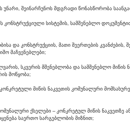
Ს ᲣᲜᲐᲠᲘ, ᲨᲔᲘᲜᲐᲠᲩᲣᲜᲝᲡ ᲛᲓᲒᲠᲐᲓᲘ ᲬᲝᲜᲐᲡᲬᲝᲠᲝᲑᲐ ᲡᲐᲐᲜᲒ
ᲘᲡ ᲙᲝᲜᲡᲢᲠᲣᲥᲪᲘᲣᲚᲘ ᲡᲘᲡᲢᲔᲛᲘᲡ, ᲡᲐᲛᲨᲔᲜᲔᲑᲚᲝ ᲓᲝᲙᲣᲛᲔᲜᲢᲘ
ᲑᲘᲡᲐ ᲓᲐ ᲙᲝᲜᲡᲢᲠᲣᲥᲪᲘᲘᲡ, ᲛᲐᲗᲘ ᲨᲔᲔᲠᲗᲔᲑᲘᲡ ᲙᲕᲐᲜᲫᲔᲑᲘᲡ, 
ᲘᲨᲝ ᲛᲐᲩᲕᲔᲜᲔᲑᲚᲔᲑᲘ;
ᲣᲚᲕᲐᲠᲘᲡ, ᲡᲙᲕᲔᲠᲘᲡ ᲛᲨᲔᲜᲔᲑᲚᲝᲑᲐ ᲓᲐ ᲡᲐᲛᲨᲔᲜᲔᲑᲚᲝ ᲛᲘᲬᲘᲡ
ᲠᲘᲡ ᲛᲝᲬᲧᲝᲑᲐ;
ᲙᲝᲜᲙᲠᲔᲢᲣᲚᲘ ᲛᲘᲬᲘᲡ ᲜᲐᲙᲕᲔᲗᲘᲡ ᲙᲝᲛᲣᲜᲐᲚᲣᲠᲘ ᲛᲝᲛᲡᲐᲮᲣᲠ
ᲝᲛᲣᲜᲐᲚᲣᲠᲘ ᲥᲡᲔᲚᲔᲑᲘ – ᲙᲝᲜᲙᲠᲔᲢᲣᲚ ᲛᲘᲬᲘᲡ ᲜᲐᲙᲕᲔᲗᲖᲔ Ა
ᲧᲔᲜᲔᲑᲐ ᲡᲐᲔᲠᲗᲝ ᲡᲐᲠᲒᲔᲑᲚᲝᲑᲘᲡ ᲛᲘᲖᲜᲘᲗ;