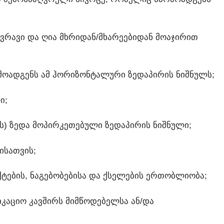
ᲕᲠᲐᲕᲘ ᲓᲐ ᲦᲘᲐ ᲛᲮᲠᲘᲓᲐᲜ/ᲛᲮᲐᲠᲔᲔᲑᲘᲓᲐᲜ ᲛᲝᲐᲯᲘᲠᲘᲗ
ᲠᲛᲝᲐᲓᲒᲔᲜᲡ ᲐᲛ ᲰᲝᲠᲘᲖᲝᲜᲢᲐᲚᲣᲠᲘ ᲖᲔᲓᲐᲞᲘᲠᲘᲡ ᲜᲘᲨᲜᲣᲚᲡ;
Ი;
ᲘᲡ) ᲖᲔᲓᲐ ᲛᲝᲞᲘᲠᲙᲔᲗᲔᲑᲣᲚᲘ ᲖᲔᲓᲐᲞᲘᲠᲘᲡ ᲜᲘᲨᲜᲣᲚᲘ;
ᲘᲡᲐᲗᲕᲘᲡ;
ᲥᲢᲔᲑᲘᲡ, ᲜᲐᲒᲔᲑᲝᲑᲔᲑᲘᲡᲐ ᲓᲐ ᲥᲡᲔᲚᲔᲑᲘᲡ ᲔᲠᲗᲝᲑᲚᲘᲝᲑᲐ;
ᲘᲙᲐᲪᲘᲝ ᲙᲐᲕᲨᲘᲠᲡ ᲛᲘᲛᲬᲝᲓᲔᲑᲔᲚᲡᲐ ᲐᲜ/ᲓᲐ