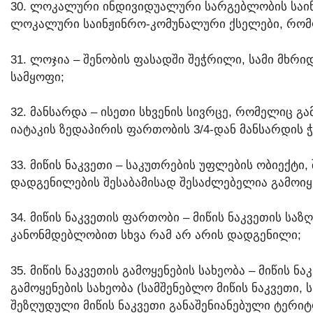
30. ᲚᲝᲙᲐᲚᲣᲠᲘ ᲘᲜᲓᲘᲕᲘᲓᲣᲐᲚᲣᲠᲘ ᲡᲐᲠᲒᲔᲑᲚᲝᲑᲘᲡ ᲡᲐᲘᲜᲟ
ᲚᲝᲙᲐᲚᲣᲠᲘ ᲡᲐᲘᲜᲟᲘᲜᲠᲝ-ᲙᲝᲛᲣᲜᲐᲚᲣᲠᲘ ᲥᲡᲔᲚᲔᲑᲘ, ᲠᲝᲛᲚ
31. ᲚᲝᲯᲘᲐ – ᲨᲔᲜᲝᲑᲘᲡ ᲤᲐᲡᲐᲓᲨᲘ ᲨᲔᲭᲠᲘᲚᲘ, ᲡᲐᲛᲘ ᲛᲮ
ᲡᲐᲛᲧᲝᲤᲘ;
32. ᲛᲐᲜᲡᲐᲠᲓᲐ – ᲘᲡᲔᲗᲘ ᲡᲮᲕᲔᲜᲘᲡ ᲡᲘᲕᲠᲪᲔ, ᲠᲝᲛᲔᲚᲘᲪ
ᲘᲐᲢᲐᲙᲘᲡ ᲖᲔᲓᲐᲞᲘᲠᲘᲡ ᲤᲐᲠᲗᲝᲑᲘᲡ 3/4-ᲓᲐᲜ ᲛᲐᲜᲡᲐᲠᲓᲘᲡ Ჭ
33. ᲛᲘᲬᲘᲡ ᲜᲐᲙᲕᲔᲗᲘ – ᲡᲐᲙᲣᲗᲠᲔᲑᲘᲡ ᲣᲤᲚᲔᲑᲘᲡ ᲝᲑᲘᲔᲥᲢ
ᲓᲐᲓᲒᲔᲜᲘᲚᲔᲑᲘᲡ ᲨᲔᲡᲐᲑᲐᲛᲘᲡᲐᲓ ᲨᲔᲡᲐᲫᲚᲔᲑᲔᲚᲘᲐ ᲒᲐᲛᲝᲘᲧᲔ
34. ᲛᲘᲬᲘᲡ ᲜᲐᲙᲕᲔᲗᲘᲡ ᲤᲐᲠᲗᲝᲑᲘ – ᲛᲘᲬᲘᲡ ᲜᲐᲙᲕᲔᲗᲘᲡ
ᲙᲐᲜᲝᲜᲛᲓᲔᲑᲚᲝᲑᲘᲗ ᲡᲮᲕᲐ ᲠᲐᲛ ᲐᲠ ᲐᲠᲘᲡ ᲓᲐᲓᲒᲔᲜᲘᲚᲘ;
35. ᲛᲘᲬᲘᲡ ᲜᲐᲙᲕᲔᲗᲘᲡ ᲒᲐᲛᲝᲧᲔᲜᲔᲑᲘᲡ ᲡᲐᲮᲔᲝᲑᲐ – ᲛᲘᲬᲘᲡ
ᲒᲐᲛᲝᲧᲔᲜᲔᲑᲘᲡ ᲡᲐᲮᲔᲝᲑᲐ (ᲡᲐᲛᲨᲔᲜᲔᲑᲚᲝ ᲛᲘᲬᲘᲡ ᲜᲐᲙᲕᲔᲗᲘ
ᲨᲔᲖᲦᲣᲓᲣᲚᲘ ᲛᲘᲬᲘᲡ ᲜᲐᲙᲕᲔᲗᲘ ᲒᲐᲜᲐᲨᲔᲜᲘᲐᲜᲔᲑᲣᲚᲘ ᲢᲔᲠᲘᲢ