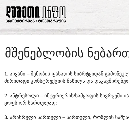
ᲛᲨᲔᲜᲔᲑᲚᲝᲑᲘᲡ ᲜᲔᲑᲐᲠᲗ
1. ᲐᲘᲕᲐᲜᲘ – ᲨᲔᲜᲝᲑᲘᲡ ᲤᲐᲡᲐᲓᲘᲡ ᲡᲘᲑᲠᲢᲧᲘᲓᲐᲜ ᲒᲐᲛᲝᲬ
ᲫᲘᲠᲘᲗᲐᲓᲘ ᲙᲝᲜᲡᲢᲠᲣᲥᲪᲘᲘᲡ ᲜᲐᲬᲘᲚᲡ ᲓᲐ ᲓᲐᲙᲐᲕᲨᲘᲠᲔᲑᲣᲚ
2. ᲐᲜᲢᲠᲔᲡᲝᲚᲘ – ᲘᲜᲢᲔᲠᲘᲔᲠᲘᲡ/ᲡᲐᲛᲧᲝᲤᲘᲡ ᲡᲘᲕᲠᲪᲔᲨᲘ 
ᲧᲝᲤᲡ ᲝᲠ ᲡᲐᲠᲗᲣᲚᲐᲓ;
3. ᲐᲠᲐᲡᲠᲣᲚᲘ ᲡᲐᲠᲗᲣᲚᲘ – ᲡᲐᲠᲗᲣᲚᲘ, ᲠᲝᲛᲚᲘᲡ ᲡᲐᲨᲣᲐᲚ