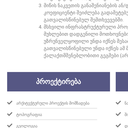
ᲛᲘᲬᲘᲡ ᲜᲐᲙᲕᲔᲗᲘᲡ ᲒᲐᲜᲐᲨᲔᲜᲘᲐᲜᲔᲑᲘᲡ ᲐᲜ
ᲙᲝᲔᲤᲘᲪᲘᲔᲜᲢᲘ ᲨᲔᲘᲫᲚᲔᲑᲐ ᲒᲐᲓᲐᲛᲔᲢᲔᲑ
ᲒᲐᲗᲕᲐᲚᲘᲡᲬᲘᲜᲔᲑᲣᲚ ᲨᲔᲛᲗᲮᲕᲔᲕᲔᲑᲨᲘ.
ᲛᲡᲮᲕᲘᲚᲘ ᲘᲜᲤᲠᲐᲡᲢᲠᲣᲥᲢᲣᲠᲣᲚᲘ ᲞᲠᲝᲔᲥ
ᲛᲣᲮᲚᲔᲑᲘᲗ ᲓᲐᲓᲒᲔᲜᲘᲚᲘ ᲛᲝᲗᲮᲝᲕᲜᲔᲑᲘ. 
ᲣᲖᲠᲣᲜᲕᲔᲚᲧᲝᲤᲘᲚᲘ ᲣᲜᲓᲐ ᲘᲥᲜᲔᲡ ᲨᲔᲡᲐ
ᲒᲐᲗᲕᲐᲚᲘᲡᲬᲘᲜᲔᲑᲣᲚᲘ ᲣᲜᲓᲐ ᲘᲥᲜᲔᲡ ᲐᲛ 
ᲥᲐᲚᲐᲥᲗᲛᲨᲔᲜᲔᲑᲚᲝᲑᲘᲗᲘ ᲒᲔᲒᲛᲔᲑᲘ (ᲐᲠᲡ
ᲞᲠᲝᲔᲥᲢᲘᲠᲔᲑᲐ
ᲐᲠᲥᲘᲢᲔᲥᲢᲣᲠᲣᲚᲘ ᲞᲠᲝᲔᲥᲢᲘᲡ ᲛᲝᲛᲖᲐᲓᲔᲑᲐ
Ნ
ᲢᲝᲞᲝᲒᲠᲐᲤᲘᲐ
Შ
ᲒᲔᲝᲚᲝᲒᲘᲐ
Დ