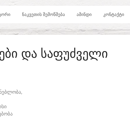
ᲢᲝᲠᲘ
ᲜᲐᲙᲕᲔᲗᲘᲡ ᲨᲔᲛᲝᲬᲛᲔᲑᲐ
ᲐᲛᲘᲜᲓᲘ
ᲙᲝᲜᲢᲐᲥᲢᲘ
ᲔᲑᲘ ᲓᲐ ᲡᲐᲤᲣᲫᲕᲔᲚᲘ
ᲔᲜᲔᲑᲚᲝᲑᲐ,
ᲘᲡᲘ
ᲔᲑᲝᲑᲐ