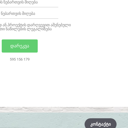
Ს ᲜᲔᲑᲐᲠᲗᲕᲘᲡ ᲛᲘᲦᲔᲑᲐ
 ᲜᲔᲑᲐᲠᲗᲕᲘᲡ ᲛᲘᲦᲔᲑᲐ
 ᲐᲜ ᲞᲠᲝᲔᲥᲢᲘᲡ ᲓᲐᲠᲦᲕᲔᲕᲘᲗ ᲐᲨᲔᲜᲔᲑᲣᲚᲘ
ᲛᲐᲗᲘ ᲜᲐᲬᲘᲚᲔᲑᲘᲡ ᲚᲔᲒᲐᲚᲘᲖᲔᲑᲐ
ᲓᲐᲠᲔᲙᲕᲐ
595 156 179
ᲙᲝᲜᲢᲐᲥᲢᲘ