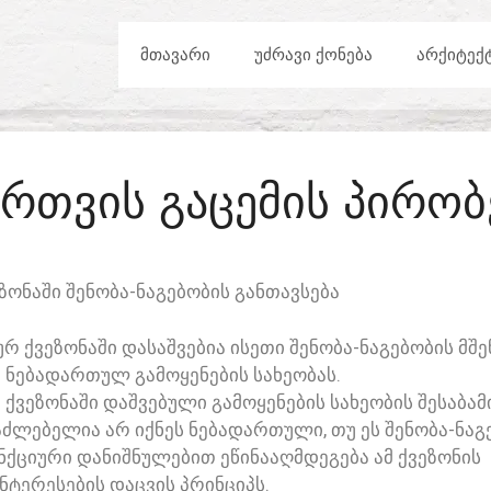
ᲛᲗᲐᲕᲐᲠᲘ
ᲣᲫᲠᲐᲕᲘ ᲥᲝᲜᲔᲑᲐ
ᲐᲠᲥᲘᲢᲔᲥ
ᲐᲠᲗᲕᲘᲡ ᲒᲐᲪᲔᲛᲘᲡ ᲞᲘᲠᲝᲑ
ᲝᲜᲐᲨᲘ ᲨᲔᲜᲝᲑᲐ-ᲜᲐᲒᲔᲑᲝᲑᲘᲡ ᲒᲐᲜᲗᲐᲕᲡᲔᲑᲐ
 ᲥᲕᲔᲖᲝᲜᲐᲨᲘ ᲓᲐᲡᲐᲨᲕᲔᲑᲘᲐ ᲘᲡᲔᲗᲘ ᲨᲔᲜᲝᲑᲐ-ᲜᲐᲒᲔᲑᲝᲑᲘᲡ ᲛᲨ
Ი ᲜᲔᲑᲐᲓᲐᲠᲗᲣᲚ ᲒᲐᲛᲝᲧᲔᲜᲔᲑᲘᲡ ᲡᲐᲮᲔᲝᲑᲐᲡ.
ᲕᲔᲖᲝᲜᲐᲨᲘ ᲓᲐᲨᲕᲔᲑᲣᲚᲘ ᲒᲐᲛᲝᲧᲔᲜᲔᲑᲘᲡ ᲡᲐᲮᲔᲝᲑᲘᲡ ᲨᲔᲡᲐᲑᲐᲛ
ᲐᲫᲚᲔᲑᲔᲚᲘᲐ ᲐᲠ ᲘᲥᲜᲔᲡ ᲜᲔᲑᲐᲓᲐᲠᲗᲣᲚᲘ, ᲗᲣ ᲔᲡ ᲨᲔᲜᲝᲑᲐ-ᲜᲐᲒ
ᲥᲪᲘᲣᲠᲘ ᲓᲐᲜᲘᲨᲜᲣᲚᲔᲑᲘᲗ ᲔᲬᲘᲜᲐᲐᲦᲛᲓᲔᲒᲔᲑᲐ ᲐᲛ ᲥᲕᲔᲖᲝᲜᲘᲡ
ᲜᲢᲔᲠᲔᲡᲔᲑᲘᲡ ᲓᲐᲪᲕᲘᲡ ᲞᲠᲘᲜᲪᲘᲞᲡ.