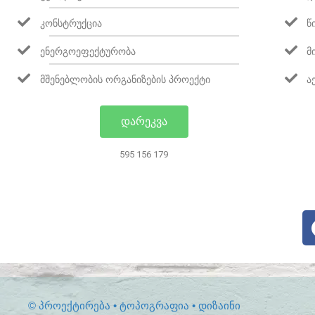
ᲙᲝᲜᲡᲢᲠᲣᲥᲪᲘᲐ
Წ
ᲔᲜᲔᲠᲒᲝᲔᲤᲔᲥᲢᲣᲠᲝᲑᲐ
Მ
ᲛᲨᲔᲜᲔᲑᲚᲝᲑᲘᲡ ᲝᲠᲒᲐᲜᲘᲖᲔᲑᲘᲡ ᲞᲠᲝᲔᲥᲢᲘ
Ა
ᲓᲐᲠᲔᲙᲕᲐ
595 156 179
© ᲞᲠᲝᲔᲥᲢᲘᲠᲔᲑᲐ • ᲢᲝᲞᲝᲒᲠᲐᲤᲘᲐ • ᲓᲘᲖᲐᲘᲜᲘ