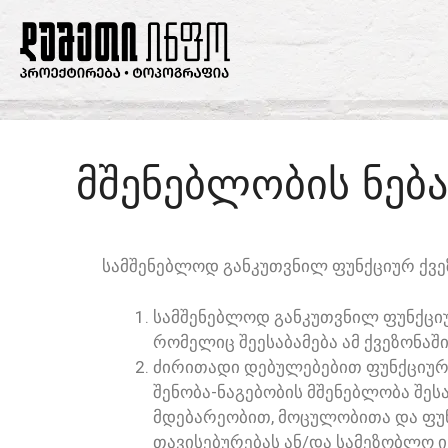
ᲛᲨᲔᲜᲔᲑᲚᲝᲑᲘᲡ ᲜᲔᲑ
ᲡᲐᲛᲨᲔᲜᲔᲑᲚᲝᲓ ᲒᲐᲜᲙᲣᲗᲕᲜᲘᲚ ᲤᲣᲜᲥᲪᲘᲣᲠ ᲥᲕᲔᲖ
ᲡᲐᲛᲨᲔᲜᲔᲑᲚᲝᲓ ᲒᲐᲜᲙᲣᲗᲕᲜᲘᲚ ᲤᲣᲜᲥᲪᲘᲣᲠ
ᲠᲝᲛᲔᲚᲘᲪ ᲨᲔᲔᲡᲐᲑᲐᲛᲔᲑᲐ ᲐᲛ ᲥᲕᲔᲖᲝᲜᲐᲨ
ᲫᲘᲠᲘᲗᲐᲓᲘ ᲓᲔᲑᲣᲚᲔᲑᲔᲑᲘᲗ ᲤᲣᲜᲥᲪᲘᲣᲠ Ქ
ᲨᲔᲜᲝᲑᲐ-ᲜᲐᲒᲔᲑᲝᲑᲘᲡ ᲛᲨᲔᲜᲔᲑᲚᲝᲑᲐ ᲨᲔᲡ
ᲛᲓᲔᲑᲐᲠᲔᲝᲑᲘᲗ, ᲛᲝᲪᲣᲚᲝᲑᲘᲗᲐ ᲓᲐ ᲤᲣᲜ
ᲗᲐᲕᲘᲡᲔᲑᲣᲠᲔᲑᲐᲡ ᲐᲜ/ᲓᲐ ᲡᲐᲛᲔᲖᲝᲑᲚᲝ Ი