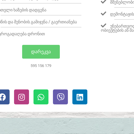
ᲛᲨᲔᲜᲔᲑᲚᲝᲑᲘ
ᲘᲗᲔᲚᲘ ᲮᲐᲖᲔᲑᲘᲡ ᲓᲐᲓᲒᲔᲜᲐ
ᲓᲔᲛᲝᲜᲢᲐᲟᲘᲡ
ᲘᲬᲘᲡ ᲓᲐ ᲨᲔᲜᲝᲑᲘᲡ ᲒᲐᲛᲘᲯᲕᲜᲐ / ᲒᲐᲔᲠᲗᲘᲐᲜᲔᲑᲐ
ᲣᲜᲔᲑᲐᲠᲗᲕᲝᲓ
ᲝᲑᲘᲔᲥᲢᲔᲑᲘᲡ ᲐᲜ 
ᲔᲠᲝᲒᲐᲓᲐᲦᲔᲑᲐ ᲓᲠᲝᲜᲘᲗ
ᲓᲐᲠᲔᲙᲕᲐ
595 156 179