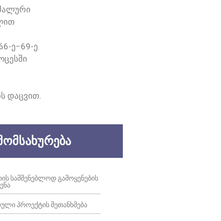
ᲘᲛᲐᲚᲣᲠᲘ
ᲘᲚᲘᲗ
6-Ე−69-Ე
ᲝᲪᲔᲡᲨᲘ
Ს ᲓᲐᲪᲕᲘᲗ.
ᲛᲝᲛᲡᲐᲮᲣᲠᲔᲑᲐ
ᲔᲗᲘᲡ ᲡᲐᲛᲨᲔᲜᲔᲑᲚᲝᲓ ᲒᲐᲛᲝᲧᲔᲜᲔᲑᲘᲡ
ᲔᲜᲐ
ᲣᲚᲘ ᲞᲠᲝᲔᲥᲢᲘᲡ ᲨᲔᲗᲐᲜᲮᲛᲔᲑᲐ