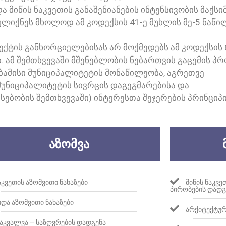
/ᲓᲐ ᲛᲘᲬᲘᲡ ᲜᲐᲙᲕᲔᲗᲘᲡ ᲒᲐᲜᲐᲨᲔᲜᲘᲐᲜᲔᲑᲘᲡ ᲘᲜᲢᲔᲜᲡᲘᲕᲝᲑᲘᲡ ᲛᲐᲥᲡ
ᲣᲚᲘᲥᲜᲔᲡ ᲛᲮᲝᲚᲝᲓ ᲐᲛ ᲙᲝᲓᲔᲥᲡᲘᲡ 41-Ე ᲛᲣᲮᲚᲘᲡ ᲛᲔ-5 ᲜᲐᲬ
ᲢᲘᲡ ᲒᲐᲜᲮᲝᲠᲪᲘᲔᲚᲔᲑᲘᲡᲐᲡ ᲐᲠ ᲛᲝᲥᲛᲔᲓᲔᲑᲡ ᲐᲛ ᲙᲝᲓᲔᲥᲡᲘᲡ 6
ᲐᲛ ᲨᲔᲛᲗᲮᲕᲔᲕᲐᲨᲘ ᲛᲨᲔᲜᲔᲑᲚᲝᲑᲘᲡ ᲜᲔᲑᲐᲠᲗᲕᲘᲡ ᲒᲐᲪᲔᲛᲘᲡ ᲞᲠ
ᲑᲐᲛᲘᲡᲘ ᲛᲣᲜᲘᲪᲘᲞᲐᲚᲘᲢᲔᲢᲘᲡ ᲛᲝᲜᲐᲬᲘᲚᲔᲝᲑᲐ, ᲐᲒᲠᲔᲗᲕᲔ
ᲛᲣᲜᲘᲪᲘᲞᲐᲚᲘᲢᲔᲢᲘᲡ ᲡᲘᲕᲠᲪᲘᲡ ᲓᲐᲒᲔᲒᲛᲐᲠᲔᲑᲘᲡᲐ ᲓᲐ
ᲔᲑᲝᲑᲘᲡ ᲨᲔᲛᲗᲮᲕᲔᲕᲐᲨᲘ) ᲘᲜᲢᲔᲠᲔᲡᲗᲐ ᲨᲔᲯᲔᲠᲔᲑᲘᲡ ᲞᲠᲘᲜᲪᲘᲞᲘ
ᲐᲖᲝᲛᲕᲐ
ᲐᲙᲕᲔᲗᲘᲡ ᲐᲖᲝᲛᲕᲘᲗᲘ ᲜᲐᲮᲐᲖᲔᲑᲘ
ᲛᲘᲬᲘᲡ ᲜᲐᲙᲕ
ᲞᲘᲠᲝᲑᲔᲑᲘᲡ ᲓᲐᲓᲒ
ᲘᲓᲐ ᲐᲖᲝᲛᲕᲘᲗᲘ ᲜᲐᲮᲐᲖᲔᲑᲘ
ᲐᲠᲥᲘᲢᲔᲥᲢᲣᲠ
ᲐᲙᲕᲐᲚᲕᲐ – ᲡᲐᲖᲦᲕᲠᲔᲑᲘᲡ ᲓᲐᲓᲒᲔᲜᲐ