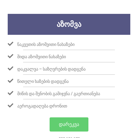
ᲐᲖᲝᲛᲕᲐ
ᲜᲐᲙᲕᲔᲗᲘᲡ ᲐᲖᲝᲛᲕᲘᲗᲘ ᲜᲐᲮᲐᲖᲔᲑᲘ
ᲨᲘᲓᲐ ᲐᲖᲝᲛᲕᲘᲗᲘ ᲜᲐᲮᲐᲖᲔᲑᲘ
ᲓᲐᲙᲕᲐᲚᲕᲐ – ᲡᲐᲖᲦᲕᲠᲔᲑᲘᲡ ᲓᲐᲓᲒᲔᲜᲐ
ᲬᲘᲗᲔᲚᲘ ᲮᲐᲖᲔᲑᲘᲡ ᲓᲐᲓᲒᲔᲜᲐ
ᲛᲘᲬᲘᲡ ᲓᲐ ᲨᲔᲜᲝᲑᲘᲡ ᲒᲐᲛᲘᲯᲕᲜᲐ / ᲒᲐᲔᲠᲗᲘᲐᲜᲔᲑᲐ
ᲐᲔᲠᲝᲒᲐᲓᲐᲦᲔᲑᲐ ᲓᲠᲝᲜᲘᲗ
ᲓᲐᲠᲔᲙᲕᲐ