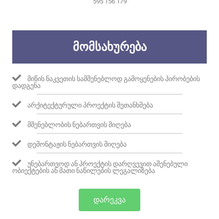
595 156 179
ᲛᲝᲛᲡᲐᲮᲣᲠᲔᲑᲐ
ᲛᲘᲬᲘᲡ ᲜᲐᲙᲕᲔᲗᲘᲡ ᲡᲐᲛᲨᲔᲜᲔᲑᲚᲝᲓ ᲒᲐᲛᲝᲧᲔᲜᲔᲑᲘᲡ ᲞᲘᲠᲝᲑᲔᲑᲘᲡ
ᲓᲐᲓᲒᲔᲜᲐ
ᲐᲠᲥᲘᲢᲔᲥᲢᲣᲠᲣᲚᲘ ᲞᲠᲝᲔᲥᲢᲘᲡ ᲨᲔᲗᲐᲜᲮᲛᲔᲑᲐ
ᲛᲨᲔᲜᲔᲑᲚᲝᲑᲘᲡ ᲜᲔᲑᲐᲠᲗᲕᲘᲡ ᲛᲘᲦᲔᲑᲐ
ᲓᲔᲛᲝᲜᲢᲐᲟᲘᲡ ᲜᲔᲑᲐᲠᲗᲕᲘᲡ ᲛᲘᲦᲔᲑᲐ
ᲣᲜᲔᲑᲐᲠᲗᲕᲝᲓ ᲐᲜ ᲞᲠᲝᲔᲥᲢᲘᲡ ᲓᲐᲠᲦᲕᲔᲕᲘᲗ ᲐᲨᲔᲜᲔᲑᲣᲚᲘ
ᲝᲑᲘᲔᲥᲢᲔᲑᲘᲡ ᲐᲜ ᲛᲐᲗᲘ ᲜᲐᲬᲘᲚᲔᲑᲘᲡ ᲚᲔᲒᲐᲚᲘᲖᲔᲑᲐ
ᲓᲐᲠᲔᲙᲕᲐ