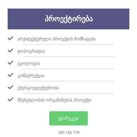
ᲞᲠᲝᲔᲥᲢᲘᲠᲔᲑᲐ
ᲐᲠᲥᲘᲢᲔᲥᲢᲣᲠᲣᲚᲘ ᲞᲠᲝᲔᲥᲢᲘᲡ ᲛᲝᲛᲖᲐᲓᲔᲑᲐ
ᲢᲝᲞᲝᲒᲠᲐᲤᲘᲐ
ᲒᲔᲝᲚᲝᲒᲘᲐ
ᲙᲝᲜᲡᲢᲠᲣᲥᲪᲘᲐ
ᲔᲜᲔᲠᲒᲝᲔᲤᲔᲥᲢᲣᲠᲝᲑᲐ
ᲛᲨᲔᲜᲔᲑᲚᲝᲑᲘᲡ ᲝᲠᲒᲐᲜᲘᲖᲔᲑᲘᲡ ᲞᲠᲝᲔᲥᲢᲘ
ᲓᲐᲠᲔᲙᲕᲐ
595 156 179