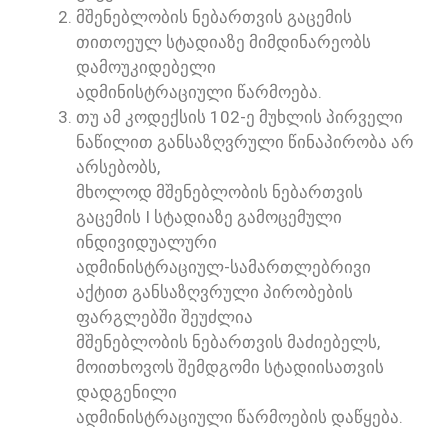
ᲛᲨᲔᲜᲔᲑᲚᲝᲑᲘᲡ ᲜᲔᲑᲐᲠᲗᲕᲘᲡ ᲒᲐᲪᲔᲛᲘᲡ
ᲗᲘᲗᲝᲔᲣᲚ ᲡᲢᲐᲓᲘᲐᲖᲔ ᲛᲘᲛᲓᲘᲜᲐᲠᲔᲝᲑᲡ
ᲓᲐᲛᲝᲣᲙᲘᲓᲔᲑᲔᲚᲘ
ᲐᲓᲛᲘᲜᲘᲡᲢᲠᲐᲪᲘᲣᲚᲘ ᲬᲐᲠᲛᲝᲔᲑᲐ.
ᲗᲣ ᲐᲛ ᲙᲝᲓᲔᲥᲡᲘᲡ 102-Ე ᲛᲣᲮᲚᲘᲡ ᲞᲘᲠᲕᲔᲚᲘ
ᲜᲐᲬᲘᲚᲘᲗ ᲒᲐᲜᲡᲐᲖᲦᲕᲠᲣᲚᲘ ᲬᲘᲜᲐᲞᲘᲠᲝᲑᲐ ᲐᲠ
ᲐᲠᲡᲔᲑᲝᲑᲡ,
ᲛᲮᲝᲚᲝᲓ ᲛᲨᲔᲜᲔᲑᲚᲝᲑᲘᲡ ᲜᲔᲑᲐᲠᲗᲕᲘᲡ
ᲒᲐᲪᲔᲛᲘᲡ I ᲡᲢᲐᲓᲘᲐᲖᲔ ᲒᲐᲛᲝᲪᲔᲛᲣᲚᲘ
ᲘᲜᲓᲘᲕᲘᲓᲣᲐᲚᲣᲠᲘ
ᲐᲓᲛᲘᲜᲘᲡᲢᲠᲐᲪᲘᲣᲚ-ᲡᲐᲛᲐᲠᲗᲚᲔᲑᲠᲘᲕᲘ
ᲐᲥᲢᲘᲗ ᲒᲐᲜᲡᲐᲖᲦᲕᲠᲣᲚᲘ ᲞᲘᲠᲝᲑᲔᲑᲘᲡ
ᲤᲐᲠᲒᲚᲔᲑᲨᲘ ᲨᲔᲣᲫᲚᲘᲐ
ᲛᲨᲔᲜᲔᲑᲚᲝᲑᲘᲡ ᲜᲔᲑᲐᲠᲗᲕᲘᲡ ᲛᲐᲫᲘᲔᲑᲔᲚᲡ,
ᲛᲝᲘᲗᲮᲝᲕᲝᲡ ᲨᲔᲛᲓᲒᲝᲛᲘ ᲡᲢᲐᲓᲘᲘᲡᲐᲗᲕᲘᲡ
ᲓᲐᲓᲒᲔᲜᲘᲚᲘ
ᲐᲓᲛᲘᲜᲘᲡᲢᲠᲐᲪᲘᲣᲚᲘ ᲬᲐᲠᲛᲝᲔᲑᲘᲡ ᲓᲐᲬᲧᲔᲑᲐ.