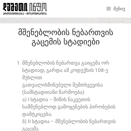
ᲛᲔᲜᲘᲣ
ᲛᲨᲔᲜᲔᲑᲚᲝᲑᲘᲡ ᲜᲔᲑᲐᲠᲗᲕᲘᲡ
ᲒᲐᲪᲔᲛᲘᲡ ᲡᲢᲐᲓᲘᲔᲑᲘ
ᲛᲨᲔᲜᲔᲑᲚᲝᲑᲘᲡ ᲜᲔᲑᲐᲠᲗᲕᲐ ᲒᲐᲘᲪᲔᲛᲐ ᲝᲠ
ᲡᲢᲐᲓᲘᲐᲓ, ᲒᲐᲠᲓᲐ ᲐᲛ ᲙᲝᲓᲔᲥᲡᲘᲡ 108-Ე
ᲛᲣᲮᲚᲘᲗ
ᲒᲐᲗᲕᲐᲚᲘᲡᲬᲘᲜᲔᲑᲣᲚᲘ ᲨᲔᲛᲗᲮᲕᲔᲕᲘᲡᲐ
(ᲡᲐᲛᲡᲢᲐᲓᲘᲘᲐᲜᲘ ᲬᲐᲠᲛᲝᲔᲑᲐ):
Ა) I ᲡᲢᲐᲓᲘᲐ − ᲛᲘᲬᲘᲡ ᲜᲐᲙᲕᲔᲗᲘᲡ
ᲡᲐᲛᲨᲔᲜᲔᲑᲚᲝᲓ ᲒᲐᲛᲝᲧᲔᲜᲔᲑᲘᲡ ᲞᲘᲠᲝᲑᲔᲑᲘᲡ
ᲓᲐᲛᲢᲙᲘᲪᲔᲑᲐ;
Ბ) II ᲡᲢᲐᲓᲘᲐ – ᲛᲨᲔᲜᲔᲑᲚᲝᲑᲘᲡ ᲜᲔᲑᲐᲠᲗᲕᲘᲡ
ᲒᲐᲪᲔᲛᲐ.