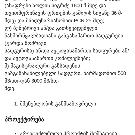
(ᲐᲡᲐᲤᲠᲔᲜᲘ ᲖᲝᲚᲘᲡ ᲡᲘᲒᲠᲫᲔ 1800 Მ-ᲛᲓᲔ ᲓᲐ
ᲗᲕᲘᲗᲛᲤᲠᲘᲜᲐᲕᲘᲡ ᲤᲠᲗᲔᲑᲘᲡ ᲒᲐᲨᲚᲘᲡ ᲡᲘᲒᲐᲜᲔ 36 Მ-
ᲛᲓᲔ) ᲓᲐ ᲛᲖᲘᲓᲣᲜᲐᲠᲘᲐᲜᲝᲑᲘᲗ PCN 25-ᲛᲓᲔ;
Ლ) ᲑᲣᲜᲔᲑᲠᲘᲕᲘ ᲐᲜ/ᲓᲐ ᲒᲐᲗᲮᲔᲕᲐᲓᲔᲑᲣᲚᲘ
ᲜᲐᲮᲨᲘᲠᲬᲧᲐᲚᲑᲐᲓᲘᲐᲜᲘ ᲒᲐᲖᲒᲐᲡᲐᲛᲐᲠᲗᲘ ᲡᲐᲓᲒᲣᲠᲔᲑᲘ
(ᲒᲐᲠᲓᲐ ᲛᲝᲫᲠᲐᲕᲘ
ᲡᲐᲓᲒᲣᲠᲘᲡᲐ) ᲐᲜ/ᲓᲐ ᲐᲕᲢᲝᲒᲐᲡᲐᲛᲐᲠᲗᲘ ᲡᲐᲓᲒᲣᲠᲔᲑᲘ ᲐᲜ/
ᲓᲐ ᲐᲕᲢᲝᲒᲐᲡᲐᲛᲐᲠᲗᲘ ᲙᲝᲛᲞᲚᲔᲥᲡᲔᲑᲘ;
Მ) ᲛᲐᲒᲘᲡᲢᲠᲐᲚᲣᲠᲘ ᲒᲐᲖᲡᲐᲓᲔᲜᲘᲡ
ᲒᲐᲖᲒᲐᲛᲐᲜᲐᲬᲘᲚᲔᲑᲔᲚᲘ ᲡᲐᲓᲒᲣᲠᲘ, ᲬᲐᲠᲛᲐᲓᲝᲑᲘᲗ 500
Მ3/ᲡᲗ-ᲓᲐᲜ 3000 Მ3/ᲡᲗ-
ᲛᲓᲔ.
ᲛᲨᲔᲜᲔᲑᲚᲝᲑᲘᲡ ᲒᲐᲜᲛᲡᲐᲖᲦᲕᲠᲔᲚᲘ
ᲞᲠᲝᲔᲥᲢᲘᲠᲔᲑᲐ
ᲐᲠᲥᲘᲢᲔᲥᲢᲣᲠᲣᲚᲘ ᲞᲠᲝᲔᲥᲢᲘᲡ ᲛᲝᲛᲖᲐᲓᲔᲑᲐ