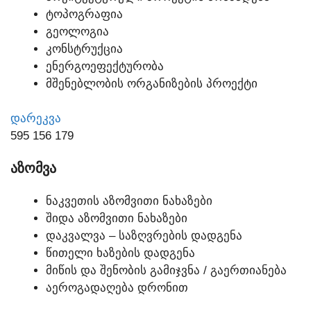
ᲢᲝᲞᲝᲒᲠᲐᲤᲘᲐ
ᲒᲔᲝᲚᲝᲒᲘᲐ
ᲙᲝᲜᲡᲢᲠᲣᲥᲪᲘᲐ
ᲔᲜᲔᲠᲒᲝᲔᲤᲔᲥᲢᲣᲠᲝᲑᲐ
ᲛᲨᲔᲜᲔᲑᲚᲝᲑᲘᲡ ᲝᲠᲒᲐᲜᲘᲖᲔᲑᲘᲡ ᲞᲠᲝᲔᲥᲢᲘ
ᲓᲐᲠᲔᲙᲕᲐ
595 156 179
ᲐᲖᲝᲛᲕᲐ
ᲜᲐᲙᲕᲔᲗᲘᲡ ᲐᲖᲝᲛᲕᲘᲗᲘ ᲜᲐᲮᲐᲖᲔᲑᲘ
ᲨᲘᲓᲐ ᲐᲖᲝᲛᲕᲘᲗᲘ ᲜᲐᲮᲐᲖᲔᲑᲘ
ᲓᲐᲙᲕᲐᲚᲕᲐ – ᲡᲐᲖᲦᲕᲠᲔᲑᲘᲡ ᲓᲐᲓᲒᲔᲜᲐ
ᲬᲘᲗᲔᲚᲘ ᲮᲐᲖᲔᲑᲘᲡ ᲓᲐᲓᲒᲔᲜᲐ
ᲛᲘᲬᲘᲡ ᲓᲐ ᲨᲔᲜᲝᲑᲘᲡ ᲒᲐᲛᲘᲯᲕᲜᲐ / ᲒᲐᲔᲠᲗᲘᲐᲜᲔᲑᲐ
ᲐᲔᲠᲝᲒᲐᲓᲐᲦᲔᲑᲐ ᲓᲠᲝᲜᲘᲗ