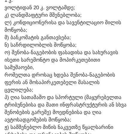
1 Კ.
ᲕᲝᲚᲢᲘᲓᲐᲜ 20 Კ. ᲕᲝᲚᲢᲐᲛᲓᲔ;
Კ) ᲚᲐᲜᲓᲨᲐᲤᲢᲣᲠᲘ ᲛᲨᲔᲜᲔᲑᲚᲝᲑᲐ;
Ლ) ᲙᲝᲜᲓᲘᲪᲘᲝᲜᲔᲠᲘᲡᲐ ᲓᲐ ᲡᲐᲕᲔᲜᲢᲘᲚᲐᲪᲘᲝ ᲛᲘᲚᲘᲡ
ᲛᲝᲬᲧᲝᲑᲐ;
Მ) ᲑᲐᲜᲙᲝᲛᲐᲢᲘᲡ ᲒᲐᲜᲗᲐᲕᲡᲔᲑᲐ;
Ნ) ᲡᲐᲩᲠᲓᲘᲚᲝᲑᲚᲘᲡ ᲛᲝᲬᲧᲝᲑᲐ;
Ო) ᲨᲔᲜᲝᲑᲐ-ᲜᲐᲒᲔᲑᲝᲑᲘᲡ ᲤᲐᲡᲐᲓᲘᲡᲐ ᲓᲐ ᲡᲐᲮᲣᲠᲐᲕᲘᲡ
ᲘᲡᲔᲗᲘ ᲡᲐᲠᲔᲛᲝᲜᲢᲝ ᲓᲐ ᲛᲝᲞᲘᲠᲙᲔᲗᲔᲑᲘᲗᲘ
ᲡᲐᲛᲣᲨᲐᲝᲔᲑᲘ,
ᲠᲝᲛᲔᲚᲗᲐ ᲓᲠᲝᲡᲐᲪ ᲮᲓᲔᲑᲐ ᲨᲔᲜᲝᲑᲐ-ᲜᲐᲒᲔᲑᲝᲑᲘᲡ
ᲤᲔᲠᲘᲡ ᲐᲜ ᲛᲝᲡᲐᲞᲘᲠᲙᲔᲗᲔᲑᲔᲚᲘ ᲛᲐᲡᲐᲚᲘᲡ
ᲪᲕᲚᲘᲚᲔᲑᲐ;
Პ) ᲦᲘᲐ ᲡᲐᲗᲐᲛᲐᲨᲝ ᲓᲐ ᲡᲞᲝᲠᲢᲣᲚᲘ (ᲛᲐᲧᲣᲠᲔᲑᲔᲚᲗᲐ
ᲢᲠᲘᲑᲣᲜᲔᲑᲘᲡᲐ ᲓᲐ ᲛᲐᲗᲘ ᲘᲜᲤᲠᲐᲡᲢᲠᲣᲥᲢᲣᲠᲘᲡ ᲐᲜ ᲡᲮᲕᲐ
ᲨᲔᲜᲝᲑᲔᲑᲘᲡ ᲒᲐᲠᲔᲨᲔ) ᲛᲝᲔᲓᲜᲔᲑᲘᲡᲐ ᲓᲐ ᲦᲘᲐ
ᲐᲕᲢᲝᲡᲐᲓᲒᲝᲛᲔᲑᲘᲡ ᲛᲝᲬᲧᲝᲑᲐ;
Ჟ) ᲡᲐᲛᲨᲔᲜᲔᲑᲚᲝ ᲛᲘᲬᲘᲡ ᲜᲐᲙᲕᲔᲗᲖᲔ ᲬᲧᲐᲚᲡᲐᲠᲘᲜᲘ