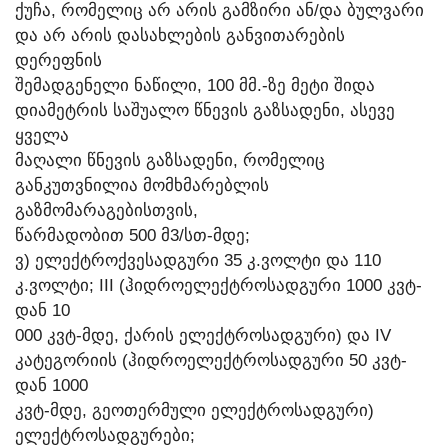
ᲥᲣᲩᲐ, ᲠᲝᲛᲔᲚᲘᲪ ᲐᲠ ᲐᲠᲘᲡ ᲒᲐᲛᲖᲘᲠᲘ ᲐᲜ/ᲓᲐ ᲑᲣᲚᲕᲐᲠᲘ
ᲓᲐ ᲐᲠ ᲐᲠᲘᲡ ᲓᲐᲡᲐᲮᲚᲔᲑᲘᲡ ᲒᲐᲜᲕᲘᲗᲐᲠᲔᲑᲘᲡ
ᲓᲔᲠᲔᲤᲜᲘᲡ
ᲨᲔᲛᲐᲓᲒᲔᲜᲔᲚᲘ ᲜᲐᲬᲘᲚᲘ, 100 ᲛᲛ.-ᲖᲔ ᲛᲔᲢᲘ ᲨᲘᲓᲐ
ᲓᲘᲐᲛᲔᲢᲠᲘᲡ ᲡᲐᲨᲣᲐᲚᲝ ᲬᲜᲔᲕᲘᲡ ᲒᲐᲖᲡᲐᲓᲔᲜᲘ, ᲐᲡᲔᲕᲔ
ᲧᲕᲔᲚᲐ
ᲛᲐᲦᲐᲚᲘ ᲬᲜᲔᲕᲘᲡ ᲒᲐᲖᲡᲐᲓᲔᲜᲘ, ᲠᲝᲛᲔᲚᲘᲪ
ᲒᲐᲜᲙᲣᲗᲕᲜᲘᲚᲘᲐ ᲛᲝᲛᲮᲛᲐᲠᲔᲑᲚᲘᲡ
ᲒᲐᲖᲛᲝᲛᲐᲠᲐᲒᲔᲑᲘᲡᲗᲕᲘᲡ,
ᲬᲐᲠᲛᲐᲓᲝᲑᲘᲗ 500 Მ3/ᲡᲗ-ᲛᲓᲔ;
Ვ) ᲔᲚᲔᲥᲢᲠᲝᲥᲕᲔᲡᲐᲓᲒᲣᲠᲘ 35 Კ.ᲕᲝᲚᲢᲘ ᲓᲐ 110
Კ.ᲕᲝᲚᲢᲘ; III (ᲰᲘᲓᲠᲝᲔᲚᲔᲥᲢᲠᲝᲡᲐᲓᲒᲣᲠᲘ 1000 ᲙᲕᲢ-
ᲓᲐᲜ 10
000 ᲙᲕᲢ-ᲛᲓᲔ, ᲥᲐᲠᲘᲡ ᲔᲚᲔᲥᲢᲠᲝᲡᲐᲓᲒᲣᲠᲘ) ᲓᲐ IV
ᲙᲐᲢᲔᲒᲝᲠᲘᲘᲡ (ᲰᲘᲓᲠᲝᲔᲚᲔᲥᲢᲠᲝᲡᲐᲓᲒᲣᲠᲘ 50 ᲙᲕᲢ-
ᲓᲐᲜ 1000
ᲙᲕᲢ-ᲛᲓᲔ, ᲒᲔᲝᲗᲔᲠᲛᲣᲚᲘ ᲔᲚᲔᲥᲢᲠᲝᲡᲐᲓᲒᲣᲠᲘ)
ᲔᲚᲔᲥᲢᲠᲝᲡᲐᲓᲒᲣᲠᲔᲑᲘ;