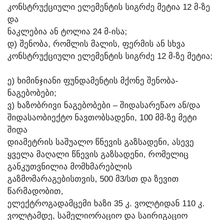
ᲙᲝᲜᲡᲢᲠᲣᲥᲪᲘᲣᲚᲘ ᲔᲚᲔᲛᲔᲜᲢᲘᲡ ᲡᲘᲒᲠᲫᲔ ᲛᲔᲢᲘᲐ 12 Მ-ᲖᲔ
ᲓᲐ
ᲜᲐᲙᲚᲔᲑᲘᲐ ᲐᲜ ᲢᲝᲚᲘᲐ 24 Მ-ᲘᲡᲐ;
Დ) ᲨᲔᲜᲝᲑᲐ, ᲠᲝᲛᲚᲘᲡ ᲛᲐᲚᲘᲡ, ᲤᲔᲠᲛᲘᲡ ᲐᲜ ᲡᲮᲕᲐ
ᲙᲝᲜᲡᲢᲠᲣᲥᲪᲘᲣᲚᲘ ᲔᲚᲔᲛᲔᲜᲢᲘᲡ ᲡᲘᲒᲠᲫᲔ 12 Მ-ᲖᲔ ᲛᲔᲢᲘᲐ;
Ე) ᲮᲘᲛᲘᲜᲯᲘᲐᲜᲘ ᲤᲣᲜᲓᲐᲛᲔᲜᲢᲘᲡ ᲛᲥᲝᲜᲔ ᲨᲔᲜᲝᲑᲐ-
ᲜᲐᲒᲔᲑᲝᲑᲔᲑᲘ;
Ვ) ᲮᲐᲖᲝᲑᲠᲘᲕᲘ ᲜᲐᲒᲔᲑᲝᲑᲔᲑᲘ – ᲨᲘᲓᲐᲡᲐᲠᲔᲬᲐᲝ ᲐᲜ/ᲓᲐ
ᲨᲘᲓᲐᲡᲐᲝᲑᲘᲔᲥᲢᲝ ᲜᲐᲕᲗᲝᲑᲡᲐᲓᲔᲜᲘ, 100 ᲛᲛ-ᲖᲔ ᲛᲔᲢᲘ
ᲨᲘᲓᲐ
ᲓᲘᲐᲛᲔᲢᲠᲘᲡ ᲡᲐᲨᲣᲐᲚᲝ ᲬᲜᲔᲕᲘᲡ ᲒᲐᲖᲡᲐᲓᲔᲜᲘ, ᲐᲡᲔᲕᲔ
ᲧᲕᲔᲚᲐ ᲛᲐᲦᲐᲚᲘ ᲬᲜᲔᲕᲘᲡ ᲒᲐᲖᲡᲐᲓᲔᲜᲘ, ᲠᲝᲛᲔᲚᲘᲪ
ᲒᲐᲜᲙᲣᲗᲕᲜᲘᲚᲘᲐ ᲛᲝᲛᲮᲛᲐᲠᲔᲑᲚᲘᲡ
ᲒᲐᲖᲛᲝᲛᲐᲠᲐᲒᲔᲑᲘᲡᲗᲕᲘᲡ, 500 Მ3/ᲡᲗ ᲓᲐ ᲖᲔᲕᲘᲗ
ᲬᲐᲠᲛᲐᲓᲝᲑᲘᲗ,
ᲔᲚᲔᲥᲢᲠᲝᲒᲐᲓᲐᲛᲪᲔᲛᲘ ᲮᲐᲖᲘ 35 Კ. ᲕᲝᲚᲢᲘᲓᲐᲜ 110 Კ.
ᲕᲝᲚᲢᲐᲛᲓᲔ, ᲡᲐᲛᲔᲚᲘᲝᲠᲐᲪᲘᲝ ᲓᲐ ᲡᲐᲘᲠᲘᲒᲐᲪᲘᲝ