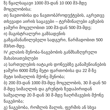
Ზ) ᲬᲧᲐᲚᲡᲐᲪᲐᲕᲘ 1000 Მ3-ᲓᲐᲜ 10 000 Მ3-ᲛᲓᲔ
ᲛᲝᲪᲣᲚᲝᲑᲘᲡᲐ;
Თ) ᲜᲐᲕᲗᲝᲑᲘᲡᲐ ᲓᲐ ᲜᲐᲕᲗᲝᲑᲞᲠᲝᲓᲣᲥᲢᲔᲑᲘᲡ, ᲐᲒᲠᲔᲗᲕᲔ
ᲗᲮᲔᲕᲐᲓᲘ ᲐᲘᲠᲘᲡ ᲡᲐᲪᲐᲕᲔᲑᲘ – ᲢᲔᲠᲛᲘᲜᲐᲚᲔᲑᲘ ᲐᲕᲖᲔᲑᲘᲡ
ᲯᲐᲛᲣᲠᲘ ᲛᲝᲪᲣᲚᲝᲑᲘᲗ 100 Მ3-ᲓᲐᲜ 500 Მ3-ᲛᲓᲔ;
Ი) ᲛᲐᲒᲘᲡᲢᲠᲐᲚᲣᲠᲘ ᲒᲐᲖᲡᲐᲓᲔᲜᲘᲡ
ᲒᲐᲖᲒᲐᲛᲐᲜᲐᲬᲘᲚᲔᲑᲔᲚᲘ ᲡᲐᲓᲒᲣᲠᲘ, ᲬᲐᲠᲛᲐᲓᲝᲑᲘᲗ 500
Მ3/ᲡᲗ-ᲛᲓᲔ.
IV ᲙᲚᲐᲡᲘᲡ ᲨᲔᲜᲝᲑᲐ-ᲜᲐᲒᲔᲑᲝᲑᲘᲡ ᲒᲐᲜᲛᲡᲐᲖᲦᲕᲠᲔᲚᲘ
ᲛᲐᲮᲐᲡᲘᲐᲗᲔᲑᲚᲔᲑᲘ
Ა) ᲡᲐᲠᲗᲣᲚᲔᲑᲘᲡ ᲘᲐᲢᲐᲙᲘᲡ ᲓᲝᲜᲔᲔᲑᲖᲔ ᲒᲐᲜᲐᲨᲔᲜᲘᲐᲜᲔᲑᲘᲡ
ᲯᲐᲛᲣᲠᲘ 6000 Მ2ᲖᲔ ᲛᲔᲢᲘ ᲤᲐᲠᲗᲝᲑᲘᲡᲐ ᲓᲐ 22 Მ-ᲖᲔ
ᲛᲔᲢᲘ ᲡᲘᲛᲐᲦᲚᲘᲡ ᲛᲥᲝᲜᲔ ᲨᲔᲜᲝᲑᲐ;
Ბ) 200 Მ3-ᲓᲐᲜ 1000 Მ3-ᲛᲓᲔ ᲛᲝᲪᲣᲚᲝᲑᲘᲡ, 30 Მ-ᲓᲐᲜ 50
Მ-ᲛᲓᲔ ᲡᲘᲛᲐᲦᲚᲘᲡ ᲓᲐ ᲒᲠᲣᲜᲢᲘᲡ ᲖᲔᲓᲐᲞᲘᲠᲘᲓᲐᲜ
ᲡᲐᲨᲣᲐᲚᲝᲓ 20 Მ-ᲓᲐᲜ 30 Მ-ᲛᲓᲔ ᲩᲐᲦᲠᲛᲐᲕᲔᲑᲘᲡ ᲛᲥᲝᲜᲔ
ᲜᲐᲒᲔᲑᲝᲑᲐ;
Გ) ᲜᲐᲒᲔᲑᲝᲑᲐ, ᲠᲝᲛᲚᲘᲡ ᲛᲐᲚᲘᲡ, ᲤᲔᲠᲛᲘᲡ ᲐᲜ ᲡᲮᲕᲐ