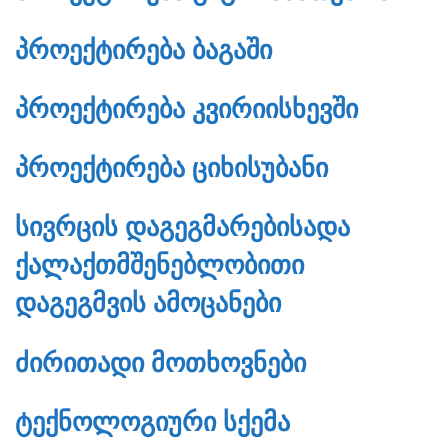
ᲞᲠᲝᲔᲥᲢᲘᲠᲔᲑᲐ ᲑᲐᲒᲐᲨᲘ
ᲞᲠᲝᲔᲥᲢᲘᲠᲔᲑᲐ ᲙᲕᲘᲠᲘᲘᲡᲮᲔᲕᲨᲘ
ᲞᲠᲝᲔᲥᲢᲘᲠᲔᲑᲐ ᲪᲘᲮᲘᲡᲣᲑᲐᲜᲘ
ᲡᲘᲕᲠᲪᲘᲡ ᲓᲐᲒᲔᲒᲛᲐᲠᲔᲑᲘᲡᲐᲓᲐ
ᲥᲐᲚᲐᲥᲗᲛᲨᲔᲜᲔᲑᲚᲝᲑᲘᲗᲘ
ᲓᲐᲒᲔᲒᲛᲕᲘᲡ ᲐᲛᲝᲪᲐᲜᲔᲑᲘ
ᲫᲘᲠᲘᲗᲐᲓᲘ ᲛᲝᲗᲮᲝᲕᲜᲔᲑᲘ
ᲢᲔᲥᲜᲝᲚᲝᲒᲘᲣᲠᲘ ᲡᲥᲔᲛᲐ