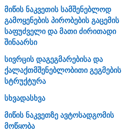
ᲛᲘᲬᲘᲡ ᲜᲐᲙᲕᲔᲗᲘᲡ ᲡᲐᲛᲨᲔᲜᲔᲑᲚᲝᲓ
ᲒᲐᲛᲝᲧᲔᲜᲔᲑᲘᲡ ᲞᲘᲠᲝᲑᲔᲑᲘᲡ ᲒᲐᲪᲔᲛᲘᲡ
ᲡᲐᲤᲣᲫᲕᲔᲚᲘ ᲓᲐ ᲛᲐᲗᲘ ᲫᲘᲠᲘᲗᲐᲓᲘ
ᲨᲘᲜᲐᲐᲠᲡᲘ
ᲡᲘᲕᲠᲪᲘᲡ ᲓᲐᲒᲔᲒᲛᲐᲠᲔᲑᲘᲡᲐ ᲓᲐ
ᲥᲐᲚᲐᲥᲗᲛᲨᲔᲜᲔᲑᲚᲝᲑᲘᲗᲘ ᲒᲔᲒᲛᲔᲑᲘᲡ
ᲡᲢᲠᲣᲥᲢᲣᲠᲐ
ᲡᲮᲕᲐᲓᲐᲡᲮᲕᲐ
ᲛᲘᲬᲘᲡ ᲜᲐᲙᲕᲔᲗᲖᲔ ᲐᲕᲢᲝᲡᲐᲓᲒᲝᲛᲘᲡ
ᲛᲝᲬᲧᲝᲑᲐ