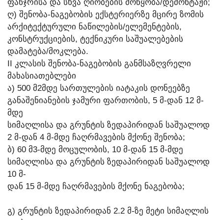
ᲤᲐᲜᲯᲠᲘᲡᲐ ᲓᲐ ᲡᲮᲕᲐ ᲦᲘᲝᲑᲔᲑᲘᲡ ᲛᲝᲬᲧᲝᲑᲐ/ᲓᲔᲛᲝᲜᲢᲐᲟᲘ;
Ღ) ᲨᲔᲜᲝᲑᲐ-ᲜᲐᲒᲔᲑᲝᲑᲘᲡ ᲔᲥᲡᲢᲔᲠᲘᲔᲠᲖᲔ ᲛᲪᲘᲠᲔ ᲖᲝᲛᲘᲡ
ᲐᲠᲥᲘᲢᲔᲥᲢᲣᲠᲣᲚᲘ ᲜᲐᲬᲘᲚᲔᲑᲘᲡ/ᲔᲚᲔᲛᲔᲜᲢᲔᲑᲘᲡ,
ᲙᲝᲜᲡᲢᲠᲣᲥᲪᲘᲔᲑᲘᲡ, ᲢᲔᲥᲜᲘᲙᲣᲠᲘ ᲡᲐᲨᲣᲐᲚᲔᲑᲔᲑᲘᲡ
ᲓᲐᲛᲐᲢᲔᲑᲐ/ᲛᲝᲙᲚᲔᲑᲐ.
II ᲙᲚᲐᲡᲘᲡ ᲨᲔᲜᲝᲑᲐ-ᲜᲐᲒᲔᲑᲝᲑᲘᲡ ᲒᲐᲜᲛᲡᲐᲖᲦᲕᲠᲔᲚᲘ
ᲛᲐᲮᲐᲡᲘᲐᲗᲔᲑᲚᲔᲑᲘ
Ა) 500 Მ2ᲛᲓᲔ ᲡᲐᲠᲗᲣᲚᲔᲑᲘᲡ ᲘᲐᲢᲐᲙᲘᲡ ᲓᲝᲜᲔᲔᲑᲖᲔ
ᲒᲐᲜᲐᲨᲔᲜᲘᲐᲜᲔᲑᲘᲡ ᲯᲐᲛᲣᲠᲘ ᲤᲐᲠᲗᲝᲑᲘᲡ, 5 Მ-ᲓᲐᲜ 12 Მ-
ᲛᲓᲔ
ᲡᲘᲛᲐᲦᲚᲘᲡᲐ ᲓᲐ ᲒᲠᲣᲜᲢᲘᲡ ᲖᲔᲓᲐᲞᲘᲠᲘᲓᲐᲜ ᲡᲐᲨᲣᲐᲚᲝᲓ
2 Მ-ᲓᲐᲜ 4 Მ-ᲛᲓᲔ ᲩᲐᲦᲠᲛᲐᲕᲔᲑᲘᲡ ᲛᲥᲝᲜᲔ ᲨᲔᲜᲝᲑᲐ;
Ბ) 60 Მ3-ᲛᲓᲔ ᲛᲝᲪᲣᲚᲝᲑᲘᲡ, 10 Მ-ᲓᲐᲜ 15 Მ-ᲛᲓᲔ
ᲡᲘᲛᲐᲦᲚᲘᲡᲐ ᲓᲐ ᲒᲠᲣᲜᲢᲘᲡ ᲖᲔᲓᲐᲞᲘᲠᲘᲓᲐᲜ ᲡᲐᲨᲣᲐᲚᲝᲓ
10 Მ-
ᲓᲐᲜ 15 Მ-ᲛᲓᲔ ᲩᲐᲦᲠᲛᲐᲕᲔᲑᲘᲡ ᲛᲥᲝᲜᲔ ᲜᲐᲒᲔᲑᲝᲑᲐ;
Გ) ᲒᲠᲣᲜᲢᲘᲡ ᲖᲔᲓᲐᲞᲘᲠᲘᲓᲐᲜ 2.2 Მ-ᲖᲔ ᲛᲔᲢᲘ ᲡᲘᲛᲐᲦᲚᲘᲡ