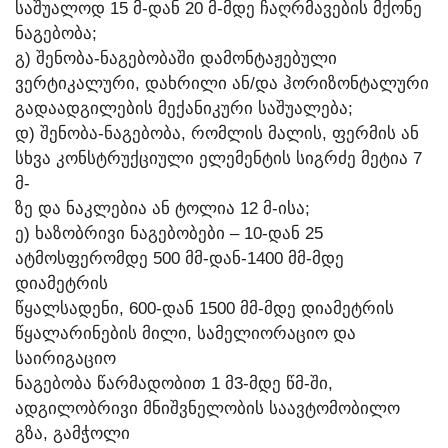
ᲡᲐᲨᲣᲐᲚᲝᲓ 15 Მ-ᲓᲐᲜ 20 Მ-ᲛᲓᲔ ᲩᲐᲦᲠᲛᲐᲕᲔᲑᲘᲡ ᲛᲥᲝᲜᲔ
ᲜᲐᲒᲔᲑᲝᲑᲐ;
Გ) ᲨᲔᲜᲝᲑᲐ-ᲜᲐᲒᲔᲑᲝᲑᲐᲨᲘ ᲓᲐᲛᲝᲜᲢᲐᲟᲔᲑᲣᲚᲘ
ᲕᲔᲠᲢᲘᲙᲐᲚᲣᲠᲘ, ᲓᲐᲮᲠᲘᲚᲘ ᲐᲜ/ᲓᲐ ᲰᲝᲠᲘᲖᲝᲜᲢᲐᲚᲣᲠᲘ
ᲒᲐᲓᲐᲐᲓᲒᲘᲚᲔᲑᲘᲡ ᲛᲔᲥᲐᲜᲘᲙᲣᲠᲘ ᲡᲐᲨᲣᲐᲚᲔᲑᲐ;
Დ) ᲨᲔᲜᲝᲑᲐ-ᲜᲐᲒᲔᲑᲝᲑᲐ, ᲠᲝᲛᲚᲘᲡ ᲛᲐᲚᲘᲡ, ᲤᲔᲠᲛᲘᲡ ᲐᲜ
ᲡᲮᲕᲐ ᲙᲝᲜᲡᲢᲠᲣᲥᲪᲘᲣᲚᲘ ᲔᲚᲔᲛᲔᲜᲢᲘᲡ ᲡᲘᲒᲠᲫᲔ ᲛᲔᲢᲘᲐ 7
Მ-
ᲖᲔ ᲓᲐ ᲜᲐᲙᲚᲔᲑᲘᲐ ᲐᲜ ᲢᲝᲚᲘᲐ 12 Მ-ᲘᲡᲐ;
Ე) ᲮᲐᲖᲝᲑᲠᲘᲕᲘ ᲜᲐᲒᲔᲑᲝᲑᲔᲑᲘ – 10-ᲓᲐᲜ 25
ᲐᲢᲛᲝᲡᲤᲔᲠᲝᲛᲓᲔ 500 ᲛᲛ-ᲓᲐᲜ-1400 ᲛᲛ-ᲛᲓᲔ
ᲓᲘᲐᲛᲔᲢᲠᲘᲡ
ᲬᲧᲐᲚᲡᲐᲓᲔᲜᲘ, 600-ᲓᲐᲜ 1500 ᲛᲛ-ᲛᲓᲔ ᲓᲘᲐᲛᲔᲢᲠᲘᲡ
ᲬᲧᲐᲚᲐᲠᲘᲜᲔᲑᲘᲡ ᲛᲘᲚᲘ, ᲡᲐᲛᲔᲚᲘᲝᲠᲐᲪᲘᲝ ᲓᲐ
ᲡᲐᲘᲠᲘᲒᲐᲪᲘᲝ
ᲜᲐᲒᲔᲑᲝᲑᲐ ᲬᲐᲠᲛᲐᲓᲝᲑᲘᲗ 1 Მ3-ᲛᲓᲔ ᲬᲛ-ᲨᲘ,
ᲐᲓᲒᲘᲚᲝᲑᲠᲘᲕᲘ ᲛᲜᲘᲨᲕᲜᲔᲚᲝᲑᲘᲡ ᲡᲐᲐᲕᲢᲝᲛᲝᲑᲘᲚᲝ
ᲒᲖᲐ, ᲒᲐᲛᲭᲝᲚᲘ