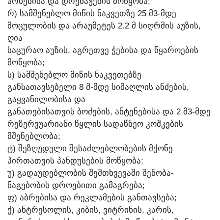
ᲐᲠᲮᲔᲑᲘᲡᲐ ᲓᲐ ᲓᲠᲔᲜᲐᲟᲔᲑᲘᲡ ᲛᲝᲬᲧᲝᲑᲐ;
Რ) ᲡᲐᲛᲨᲔᲜᲔᲑᲚᲝ ᲛᲘᲬᲘᲡ ᲜᲐᲙᲕᲔᲗᲖᲔ 25 Მ3-ᲛᲓᲔ
ᲛᲝᲪᲣᲚᲝᲑᲘᲡ ᲓᲐ ᲐᲠᲐᲣᲛᲔᲢᲔᲡ 2.2 Მ ᲡᲘᲦᲠᲛᲘᲡ ᲐᲣᲖᲘᲡ,
ᲦᲘᲐ
ᲡᲐᲪᲣᲠᲐᲝ ᲐᲣᲖᲘᲡ, ᲐᲒᲠᲔᲗᲕᲔ ᲭᲔᲑᲘᲡᲐ ᲓᲐ ᲬᲧᲐᲠᲝᲔᲑᲘᲡ
ᲛᲝᲬᲧᲝᲑᲐ;
Ს) ᲡᲐᲛᲨᲔᲜᲔᲑᲚᲝ ᲛᲘᲬᲘᲡ ᲜᲐᲙᲕᲔᲗᲔᲑᲖᲔ
ᲒᲐᲜᲡᲐᲗᲐᲕᲡᲔᲑᲔᲚᲘ 8 Მ-ᲛᲓᲔ ᲡᲘᲛᲐᲦᲚᲘᲡ ᲐᲜᲫᲔᲑᲘᲡ,
ᲒᲐᲧᲕᲐᲜᲘᲚᲝᲑᲘᲡᲐ ᲓᲐ
ᲒᲐᲜᲐᲗᲔᲑᲘᲡᲐᲗᲕᲘᲡ ᲑᲝᲫᲔᲑᲘᲡ, ᲐᲜᲢᲔᲜᲔᲑᲘᲡᲐ ᲓᲐ 2 Მ3-ᲛᲓᲔ
ᲠᲔᲖᲔᲠᲕᲣᲐᲠᲘᲐᲜᲘ ᲬᲧᲚᲘᲡ ᲡᲐᲓᲐᲬᲜᲔᲝ ᲙᲝᲨᲙᲔᲑᲘᲡ
ᲛᲨᲔᲜᲔᲑᲚᲝᲑᲐ;
Ტ) ᲨᲔᲖᲦᲣᲓᲣᲚᲘ ᲨᲔᲡᲐᲫᲚᲔᲑᲚᲝᲑᲔᲑᲘᲡ ᲛᲥᲝᲜᲔ
ᲞᲘᲠᲗᲐᲗᲕᲘᲡ ᲞᲐᲜᲓᲣᲡᲔᲑᲘᲡ ᲛᲝᲬᲧᲝᲑᲐ;
Უ) ᲒᲐᲓᲐᲣᲓᲔᲑᲚᲝᲑᲘᲡ ᲨᲔᲛᲗᲮᲕᲔᲕᲐᲨᲘ ᲨᲔᲜᲝᲑᲐ-
ᲜᲐᲒᲔᲑᲝᲑᲘᲡ ᲓᲠᲝᲔᲑᲘᲗᲘ ᲒᲐᲛᲐᲒᲠᲔᲑᲐ;
Ფ) ᲐᲑᲠᲔᲑᲘᲡᲐ ᲓᲐ ᲠᲔᲙᲚᲐᲛᲔᲑᲘᲡ ᲒᲐᲜᲗᲐᲕᲡᲔᲑᲐ;
Ქ) ᲐᲜᲢᲠᲔᲡᲝᲚᲘᲡ, ᲙᲘᲑᲘᲡ, ᲕᲘᲢᲠᲘᲜᲘᲡ, ᲙᲐᲠᲘᲡ,