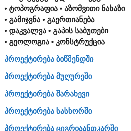
• ᲢᲝᲞᲝᲒᲠᲐᲤᲘᲐ
• ᲐᲖᲝᲛᲕᲘᲗᲘ ᲜᲐᲮᲐᲖᲘ
• ᲒᲐᲛᲘᲯᲕᲜᲐ
• ᲒᲐᲔᲠᲗᲘᲐᲜᲔᲑᲐ
• ᲓᲐᲙᲕᲐᲚᲕᲐ
• ᲒᲐᲞᲘᲡ ᲡᲐᲑᲣᲗᲔᲑᲘ
• ᲒᲔᲝᲚᲝᲒᲘᲐ
• ᲙᲝᲜᲡᲢᲠᲣᲥᲪᲘᲐ
ᲞᲠᲝᲔᲥᲢᲘᲠᲔᲑᲐ ᲑᲘᲬᲛᲔᲜᲓᲨᲘ
ᲞᲠᲝᲔᲥᲢᲘᲠᲔᲑᲐ ᲛᲣᲦᲣᲠᲔᲨᲘ
ᲞᲠᲝᲔᲥᲢᲘᲠᲔᲑᲐ ᲨᲐᲠᲐᲮᲔᲕᲘ
ᲞᲠᲝᲔᲥᲢᲘᲠᲔᲑᲐ ᲡᲐᲡᲮᲝᲠᲨᲘ
ᲞᲠᲝᲔᲥᲢᲘᲠᲔᲑᲐ ᲪᲘᲒᲠᲘᲐᲐᲜᲗᲙᲐᲠᲨᲘ