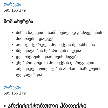
ᲓᲐᲠᲔᲙᲕᲐ
595 156 179
ᲛᲝᲛᲡᲐᲮᲣᲠᲔᲑᲐ
ᲛᲘᲬᲘᲡ ᲜᲐᲙᲕᲔᲗᲘᲡ ᲡᲐᲛᲨᲔᲜᲔᲑᲚᲝᲓ ᲒᲐᲛᲝᲧᲔᲜᲔᲑᲘᲡ
ᲞᲘᲠᲝᲑᲔᲑᲘᲡ ᲓᲐᲓᲒᲔᲜᲐ
ᲐᲠᲥᲘᲢᲔᲥᲢᲣᲠᲣᲚᲘ ᲞᲠᲝᲔᲥᲢᲘᲡ ᲨᲔᲗᲐᲜᲮᲛᲔᲑᲐ
ᲛᲨᲔᲜᲔᲑᲚᲝᲑᲘᲡ ᲜᲔᲑᲐᲠᲗᲕᲘᲡ ᲛᲘᲦᲔᲑᲐ
ᲓᲔᲛᲝᲜᲢᲐᲟᲘᲡ ᲜᲔᲑᲐᲠᲗᲕᲘᲡ ᲛᲘᲦᲔᲑᲐ
ᲣᲜᲔᲑᲐᲠᲗᲕᲝᲓ ᲐᲜ ᲞᲠᲝᲔᲥᲢᲘᲡ ᲓᲐᲠᲦᲕᲔᲕᲘᲗ
ᲐᲨᲔᲜᲔᲑᲣᲚᲘ ᲝᲑᲘᲔᲥᲢᲔᲑᲘᲡ ᲐᲜ ᲛᲐᲗᲘ ᲜᲐᲬᲘᲚᲔᲑᲘᲡ
ᲚᲔᲒᲐᲚᲘᲖᲔᲑᲐ
ᲓᲐᲠᲔᲙᲕᲐ
595 156 179
• ᲐᲠᲥᲘᲢᲔᲥᲢᲣᲠᲣᲚᲘ ᲞᲠᲝᲔᲥᲢᲘ