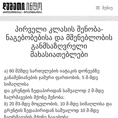
ᲛᲔᲜᲘᲣ
ᲞᲘᲠᲕᲔᲚᲘ ᲙᲚᲐᲡᲘᲡ ᲨᲔᲜᲝᲑᲐ-
ᲜᲐᲒᲔᲑᲝᲑᲔᲑᲘᲡᲐ ᲓᲐ ᲛᲨᲔᲜᲔᲑᲚᲝᲑᲘᲡ
ᲒᲐᲜᲛᲡᲐᲖᲦᲕᲠᲔᲚᲘ
ᲛᲐᲮᲐᲡᲘᲐᲗᲔᲑᲚᲔᲑᲘ
Ა) 60 Მ2ᲛᲓᲔ ᲡᲐᲠᲗᲣᲚᲔᲑᲘᲡ ᲘᲐᲢᲐᲙᲘᲡ ᲓᲝᲜᲔᲔᲑᲖᲔ
ᲒᲐᲜᲐᲨᲔᲜᲘᲐᲜᲔᲑᲘᲡ ᲯᲐᲛᲣᲠᲘ ᲤᲐᲠᲗᲝᲑᲘᲡ, 5 Მ-ᲛᲓᲔ
ᲡᲘᲛᲐᲦᲚᲘᲡᲐ
ᲓᲐ ᲒᲠᲣᲜᲢᲘᲡ ᲖᲔᲓᲐᲞᲘᲠᲘᲓᲐᲜ ᲡᲐᲨᲣᲐᲚᲝᲓ 2 Მ-ᲛᲓᲔ
ᲩᲐᲦᲠᲛᲐᲕᲔᲑᲘᲡ ᲛᲥᲝᲜᲔ ᲨᲔᲜᲝᲑᲐ;
Ბ) 20 Მ3-ᲛᲓᲔ ᲛᲝᲪᲣᲚᲝᲑᲘᲡ, 10 Მ-ᲛᲓᲔ ᲡᲘᲛᲐᲦᲚᲘᲡᲐ ᲓᲐ
ᲒᲠᲣᲜᲢᲘᲡ ᲖᲔᲓᲐᲞᲘᲠᲘᲓᲐᲜ ᲡᲐᲨᲣᲐᲚᲝᲓ 10 Მ-ᲛᲓᲔ
ᲩᲐᲦᲠᲛᲐᲕᲔᲑᲘᲡ ᲛᲥᲝᲜᲔ ᲜᲐᲒᲔᲑᲝᲑᲐ;