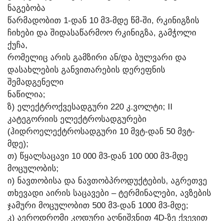
ᲜᲐᲒᲔᲑᲝᲑᲐ
ᲬᲐᲠᲛᲐᲓᲝᲑᲘᲗ 1-ᲓᲐᲜ 10 Მ3-ᲛᲓᲔ ᲬᲛ-ᲨᲘ, ᲠᲙᲘᲜᲘᲒᲖᲘᲡ
ᲩᲘᲮᲔᲑᲘ ᲓᲐ ᲨᲘᲓᲐᲡᲐᲬᲐᲠᲛᲝᲝ ᲠᲙᲘᲜᲘᲒᲖᲐ, ᲒᲐᲛᲭᲝᲚᲘ
ᲥᲣᲩᲐ,
ᲠᲝᲛᲔᲚᲘᲪ ᲐᲠᲘᲡ ᲒᲐᲛᲖᲘᲠᲘ ᲐᲜ/ᲓᲐ ᲑᲣᲚᲕᲐᲠᲘ ᲓᲐ
ᲓᲐᲡᲐᲮᲚᲔᲑᲘᲡ ᲒᲐᲜᲕᲘᲗᲐᲠᲔᲑᲘᲡ ᲓᲔᲠᲔᲤᲜᲘᲡ
ᲨᲔᲛᲐᲓᲒᲔᲜᲔᲚᲘ
ᲜᲐᲬᲘᲚᲘᲐ;
Ზ) ᲔᲚᲔᲥᲢᲠᲝᲥᲕᲔᲡᲐᲓᲒᲣᲠᲘ 220 Კ.ᲕᲝᲚᲢᲘ; II
ᲙᲐᲢᲔᲒᲝᲠᲘᲘᲡ ᲔᲚᲔᲥᲢᲠᲝᲡᲐᲓᲒᲣᲠᲔᲑᲘ
(ᲰᲘᲓᲠᲝᲔᲚᲔᲥᲢᲠᲝᲡᲐᲓᲒᲣᲠᲘ 10 ᲛᲕᲢ-ᲓᲐᲜ 50 ᲛᲕᲢ-
ᲛᲓᲔ);
Თ) ᲬᲧᲐᲚᲡᲐᲪᲐᲕᲘ 10 000 Მ3-ᲓᲐᲜ 100 000 Მ3-ᲛᲓᲔ
ᲛᲝᲪᲣᲚᲝᲑᲘᲡ;
Ი) ᲜᲐᲕᲗᲝᲑᲘᲡᲐ ᲓᲐ ᲜᲐᲕᲗᲝᲑᲞᲠᲝᲓᲣᲥᲢᲔᲑᲘᲡ, ᲐᲒᲠᲔᲗᲕᲔ
ᲗᲮᲔᲕᲐᲓᲘ ᲐᲘᲠᲘᲡ ᲡᲐᲪᲐᲕᲔᲑᲘ – ᲢᲔᲠᲛᲘᲜᲐᲚᲔᲑᲘ, ᲐᲕᲖᲔᲑᲘᲡ
ᲯᲐᲛᲣᲠᲘ ᲛᲝᲪᲣᲚᲝᲑᲘᲗ 500 Მ3-ᲓᲐᲜ 1000 Მ3-ᲛᲓᲔ;
Კ) ᲐᲔᲠᲝᲓᲠᲝᲛᲘ ᲙᲝᲓᲣᲠᲘ ᲐᲦᲜᲘᲨᲕᲜᲘᲗ 4D-ᲖᲔ ᲥᲕᲔᲕᲘᲗ