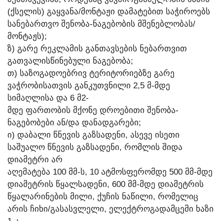
(ᲥᲡᲔᲚᲘᲡ) ᲒᲐᲧᲕᲐᲜᲐ/ᲛᲝᲜᲢᲐᲟᲘ ᲓᲐᲛᲐᲢᲔᲑᲘᲗ ᲡᲐᲭᲘᲠᲝᲔᲑᲡ
ᲡᲐᲜᲔᲑᲐᲠᲗᲕᲝ ᲨᲔᲜᲝᲑᲐ-ᲜᲐᲒᲔᲑᲝᲑᲘᲡ ᲛᲨᲔᲜᲔᲑᲚᲝᲑᲐᲡ/
ᲛᲝᲜᲢᲐᲟᲡ);
Ზ) ᲒᲐᲠᲔ ᲠᲔᲙᲚᲐᲛᲘᲡ ᲒᲐᲜᲗᲐᲕᲡᲔᲑᲘᲡ ᲜᲔᲑᲐᲠᲗᲕᲘᲗ
ᲒᲐᲗᲕᲐᲚᲘᲡᲬᲘᲜᲔᲑᲣᲚᲘ ᲜᲐᲒᲔᲑᲝᲑᲐ;
Თ) ᲡᲐᲖᲝᲒᲐᲓᲝᲔᲑᲠᲘᲕ ᲢᲔᲠᲘᲢᲝᲠᲘᲔᲑᲖᲔ ᲒᲐᲠᲔ
ᲕᲐᲭᲠᲝᲑᲘᲡᲐᲗᲕᲘᲡ ᲒᲐᲜᲙᲣᲗᲕᲜᲘᲚᲘ 2,5 Მ-ᲛᲓᲔ
ᲡᲘᲛᲐᲦᲚᲘᲡᲐ ᲓᲐ 6 Მ2-
ᲛᲓᲔ ᲤᲐᲠᲗᲝᲑᲘᲡ ᲛᲥᲝᲜᲔ ᲓᲠᲝᲔᲑᲘᲗᲘ ᲨᲔᲜᲝᲑᲐ-
ᲜᲐᲒᲔᲑᲝᲑᲔᲑᲘ ᲐᲜ/ᲓᲐ ᲓᲐᲜᲐᲓᲒᲐᲠᲔᲑᲘ;
Ი) ᲓᲐᲑᲐᲚᲘ ᲬᲜᲔᲕᲘᲡ ᲒᲐᲖᲡᲐᲓᲔᲜᲘ, ᲐᲡᲔᲕᲔ ᲘᲡᲔᲗᲘ
ᲡᲐᲨᲣᲐᲚᲝ ᲬᲜᲔᲕᲘᲡ ᲒᲐᲖᲡᲐᲓᲔᲜᲘ, ᲠᲝᲛᲚᲘᲡ ᲨᲘᲓᲐ
ᲓᲘᲐᲛᲔᲢᲠᲘ ᲐᲠ
ᲐᲦᲔᲛᲐᲢᲔᲑᲐ 100 ᲛᲛ-Ს, 10 ᲐᲢᲛᲝᲡᲤᲔᲠᲝᲛᲓᲔ 500 ᲛᲛ-ᲛᲓᲔ
ᲓᲘᲐᲛᲔᲢᲠᲘᲡ ᲬᲧᲐᲚᲡᲐᲓᲔᲜᲘ, 600 ᲛᲛ-ᲛᲓᲔ ᲓᲘᲐᲛᲔᲢᲠᲘᲡ
ᲬᲧᲐᲚᲐᲠᲘᲜᲔᲑᲘᲡ ᲛᲘᲚᲘ, ᲥᲣᲩᲘᲡ ᲜᲐᲬᲘᲚᲘ, ᲠᲝᲛᲔᲚᲘᲪ
ᲐᲠᲘᲡ ᲩᲘᲮᲘ/ᲒᲐᲡᲐᲡᲕᲚᲔᲚᲘ, ᲔᲚᲔᲥᲢᲠᲝᲒᲐᲓᲐᲛᲪᲔᲛᲘ ᲮᲐᲖᲘ