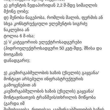
Გ) ᲒᲠᲣᲜᲢᲘᲡ ᲖᲔᲓᲐᲞᲘᲠᲘᲓᲐᲜ 2,2 Მ-ᲛᲓᲔ ᲡᲘᲛᲐᲦᲚᲘᲡ
ᲛᲥᲝᲜᲔ ᲦᲝᲑᲔ;
Დ) ᲨᲔᲜᲝᲑᲐ-ᲜᲐᲒᲔᲑᲝᲑᲐ, ᲠᲝᲛᲚᲘᲡ ᲛᲐᲚᲘᲡ, ᲤᲔᲠᲛᲘᲡ ᲐᲜ
ᲡᲮᲕᲐ ᲙᲝᲜᲡᲢᲠᲣᲥᲪᲘᲣᲚᲘ ᲔᲚᲔᲛᲔᲜᲢᲘᲡ ᲡᲘᲒᲠᲫᲔ
ᲜᲐᲙᲚᲔᲑᲘᲐ ᲐᲜ
ᲢᲝᲚᲘᲐ 6 Მ-ᲘᲡᲐ;
Ე) V ᲙᲐᲢᲔᲒᲝᲠᲘᲘᲡ ᲔᲚᲔᲥᲢᲠᲝᲡᲐᲓᲒᲣᲠᲔᲑᲘ
(ᲰᲘᲓᲠᲝᲔᲚᲔᲥᲢᲠᲝᲡᲐᲓᲒᲣᲠᲘ 50 ᲙᲕᲢ-ᲛᲓᲔ, ᲛᲖᲘᲡᲐ ᲓᲐ
ᲑᲘᲝᲒᲐᲖᲘᲡ
ᲓᲐᲜᲐᲓᲒᲐᲠᲘ);
Ვ) ᲙᲐᲕᲨᲘᲠᲒᲐᲑᲛᲣᲚᲝᲑᲘᲡ ᲮᲐᲖᲘᲡ (ᲥᲡᲔᲚᲘᲡ) ᲒᲐᲧᲕᲐᲜᲐ/
ᲛᲝᲜᲢᲐᲟᲘ ᲐᲠᲡᲔᲑᲣᲚᲘ ᲘᲜᲤᲠᲐᲡᲢᲠᲣᲥᲢᲣᲠᲘᲡ
ᲒᲐᲛᲝᲧᲔᲜᲔᲑᲘᲗ ᲐᲜ
ᲙᲐᲕᲨᲘᲠᲒᲐᲑᲛᲣᲚᲝᲑᲘᲡ ᲮᲐᲖᲘᲡ (ᲥᲡᲔᲚᲘᲡ) ᲒᲐᲧᲕᲐᲜᲐ/
ᲛᲝᲜᲢᲐᲟᲘᲡᲐᲗᲕᲘᲡ ᲢᲠᲐᲜᲨᲔᲘᲡ/ᲗᲮᲠᲘᲚᲘᲡ ᲛᲝᲬᲧᲝᲑᲐ
(ᲒᲐᲠᲓᲐ ᲘᲛ
ᲨᲔᲛᲗᲮᲕᲔᲕᲘᲡᲐ, ᲠᲝᲓᲔᲡᲐᲪ ᲙᲐᲕᲨᲘᲠᲒᲐᲑᲛᲣᲚᲝᲑᲘᲡ ᲮᲐᲖᲘᲡ