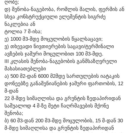
ᲦᲝᲑᲔ;
Დ) ᲨᲔᲜᲝᲑᲐ-ᲜᲐᲒᲔᲑᲝᲑᲐ, ᲠᲝᲛᲚᲘᲡ ᲛᲐᲚᲘᲡ, ᲤᲔᲠᲛᲘᲡ ᲐᲜ
ᲡᲮᲕᲐ ᲙᲝᲜᲡᲢᲠᲣᲥᲪᲘᲣᲚᲘ ᲔᲚᲔᲛᲔᲜᲢᲘᲡ ᲡᲘᲒᲠᲫᲔ
ᲜᲐᲙᲚᲔᲑᲘᲐ ᲐᲜ
ᲢᲝᲚᲘᲐ 7 Მ-ᲘᲡᲐ;
Ე) 1000 Მ3-ᲛᲓᲔ ᲛᲝᲪᲣᲚᲝᲑᲘᲡ ᲬᲧᲐᲚᲡᲐᲪᲐᲕᲘ;
Ვ) ᲗᲮᲔᲕᲐᲓᲘ ᲜᲘᲕᲗᲘᲔᲠᲔᲑᲘᲡ ᲡᲐᲪᲐᲕᲘ/ᲢᲔᲠᲛᲘᲜᲐᲚᲘ
ᲐᲕᲖᲔᲑᲘᲡ ᲯᲐᲛᲣᲠᲘ ᲛᲝᲪᲣᲚᲝᲑᲘᲗ 100 Მ3-ᲛᲓᲔ.
III ᲙᲚᲐᲡᲘᲡ ᲨᲔᲜᲝᲑᲐ-ᲜᲐᲒᲔᲑᲝᲑᲘᲡ ᲒᲐᲜᲛᲡᲐᲖᲦᲕᲠᲔᲚᲘ
ᲛᲐᲮᲐᲡᲘᲐᲗᲔᲑᲚᲔᲑᲘ
Ა) 500 Მ2-ᲓᲐᲜ 6000 Მ2ᲛᲓᲔ ᲡᲐᲠᲗᲣᲚᲔᲑᲘᲡ ᲘᲐᲢᲐᲙᲘᲡ
ᲓᲝᲜᲔᲔᲑᲖᲔ ᲒᲐᲜᲐᲨᲔᲜᲘᲐᲜᲔᲑᲘᲡ ᲯᲐᲛᲣᲠᲘ ᲤᲐᲠᲗᲝᲑᲘᲡ, 12
Მ-ᲓᲐᲜ
22 Მ-ᲛᲓᲔ ᲡᲘᲛᲐᲦᲚᲘᲡᲐ ᲓᲐ ᲒᲠᲣᲜᲢᲘᲡ ᲖᲔᲓᲐᲞᲘᲠᲘᲓᲐᲜ
ᲡᲐᲨᲣᲐᲚᲝᲓ 4 Მ-ᲖᲔ ᲛᲔᲢᲘ ᲩᲐᲦᲠᲛᲐᲕᲔᲑᲘᲡ ᲛᲥᲝᲜᲔ
ᲨᲔᲜᲝᲑᲐ;
Ბ) 60 Მ3-ᲓᲐᲜ 200 Მ3-ᲛᲓᲔ ᲛᲝᲪᲣᲚᲝᲑᲘᲡ, 15 Მ-ᲓᲐᲜ 30
Მ-ᲛᲓᲔ ᲡᲘᲛᲐᲦᲚᲘᲡᲐ ᲓᲐ ᲒᲠᲣᲜᲢᲘᲡ ᲖᲔᲓᲐᲞᲘᲠᲘᲓᲐᲜ