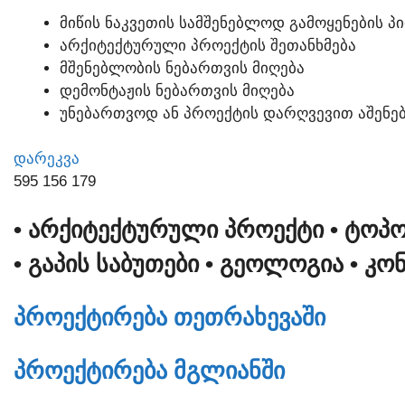
ᲛᲘᲬᲘᲡ ᲜᲐᲙᲕᲔᲗᲘᲡ ᲡᲐᲛᲨᲔᲜᲔᲑᲚᲝᲓ ᲒᲐᲛᲝᲧᲔᲜᲔᲑᲘᲡ Პ
ᲐᲠᲥᲘᲢᲔᲥᲢᲣᲠᲣᲚᲘ ᲞᲠᲝᲔᲥᲢᲘᲡ ᲨᲔᲗᲐᲜᲮᲛᲔᲑᲐ
ᲛᲨᲔᲜᲔᲑᲚᲝᲑᲘᲡ ᲜᲔᲑᲐᲠᲗᲕᲘᲡ ᲛᲘᲦᲔᲑᲐ
ᲓᲔᲛᲝᲜᲢᲐᲟᲘᲡ ᲜᲔᲑᲐᲠᲗᲕᲘᲡ ᲛᲘᲦᲔᲑᲐ
ᲣᲜᲔᲑᲐᲠᲗᲕᲝᲓ ᲐᲜ ᲞᲠᲝᲔᲥᲢᲘᲡ ᲓᲐᲠᲦᲕᲔᲕᲘᲗ ᲐᲨᲔᲜᲔᲑ
ᲓᲐᲠᲔᲙᲕᲐ
595 156 179
• ᲐᲠᲥᲘᲢᲔᲥᲢᲣᲠᲣᲚᲘ ᲞᲠᲝᲔᲥᲢᲘ
• ᲢᲝᲞ
• ᲒᲐᲞᲘᲡ ᲡᲐᲑᲣᲗᲔᲑᲘ
• ᲒᲔᲝᲚᲝᲒᲘᲐ
• ᲙᲝ
ᲞᲠᲝᲔᲥᲢᲘᲠᲔᲑᲐ ᲗᲔᲗᲠᲐᲮᲔᲕᲐᲨᲘ
ᲞᲠᲝᲔᲥᲢᲘᲠᲔᲑᲐ ᲛᲒᲚᲘᲐᲜᲨᲘ