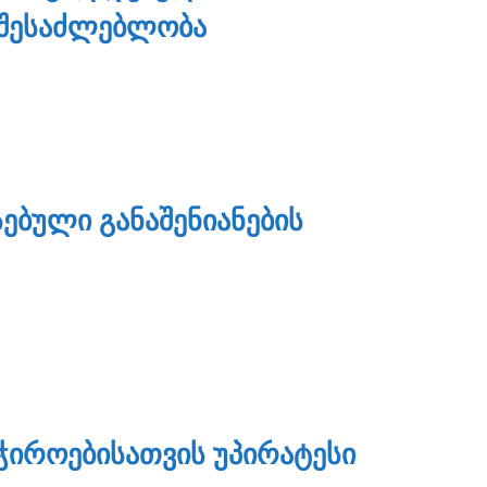
 ᲨᲔᲡᲐᲫᲚᲔᲑᲚᲝᲑᲐ
ᲔᲑᲣᲚᲘ ᲒᲐᲜᲐᲨᲔᲜᲘᲐᲜᲔᲑᲘᲡ
ᲭᲘᲠᲝᲔᲑᲘᲡᲐᲗᲕᲘᲡ ᲣᲞᲘᲠᲐᲢᲔᲡᲘ