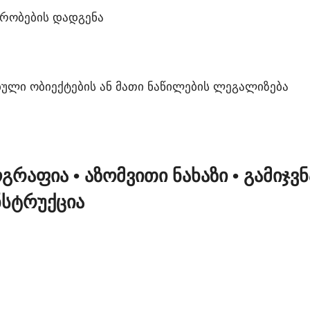
ᲘᲠᲝᲑᲔᲑᲘᲡ ᲓᲐᲓᲒᲔᲜᲐ
ᲣᲚᲘ ᲝᲑᲘᲔᲥᲢᲔᲑᲘᲡ ᲐᲜ ᲛᲐᲗᲘ ᲜᲐᲬᲘᲚᲔᲑᲘᲡ ᲚᲔᲒᲐᲚᲘᲖᲔᲑᲐ
ᲝᲒᲠᲐᲤᲘᲐ
• ᲐᲖᲝᲛᲕᲘᲗᲘ ᲜᲐᲮᲐᲖᲘ
• ᲒᲐᲛᲘᲯᲕ
ᲜᲡᲢᲠᲣᲥᲪᲘᲐ