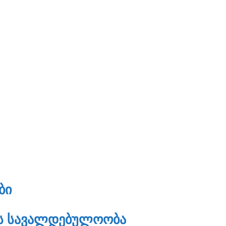
ᲑᲘ
ᲘᲡ ᲡᲐᲕᲐᲚᲓᲔᲑᲣᲚᲝᲝᲑᲐ