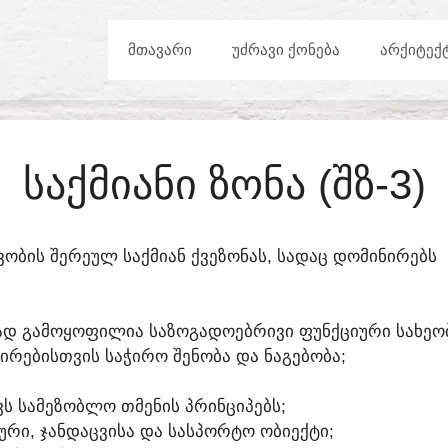
ᲛᲗᲐᲕᲐᲠᲘ
ᲣᲫᲠᲐᲕᲘ ᲥᲝᲜᲔᲑᲐ
ᲐᲠᲥᲘᲢᲔᲥ
ᲡᲐᲥᲛᲘᲐᲜᲘ ᲖᲝᲜᲐ (ᲨᲖ-3)
ᲕᲝᲑᲘᲡ ᲨᲔᲠᲔᲣᲚ ᲡᲐᲥᲛᲘᲐᲜ ᲥᲕᲔᲖᲝᲜᲐᲡ, ᲡᲐᲓᲐᲪ ᲓᲝᲛᲘᲜᲘᲠᲔᲑᲡ
ᲐᲓ ᲒᲐᲛᲝᲧᲝᲤᲘᲚᲘᲐ ᲡᲐᲖᲝᲒᲐᲓᲝᲔᲑᲠᲘᲕᲘ ᲤᲣᲜᲥᲪᲘᲣᲠᲘ ᲡᲐᲮᲔᲝᲑ
ᲜᲘᲠᲔᲑᲘᲡᲗᲕᲘᲡ ᲡᲐᲭᲘᲠᲝ ᲨᲔᲜᲝᲑᲐ ᲓᲐ ᲜᲐᲒᲔᲑᲝᲑᲐ;
Ს ᲡᲐᲛᲔᲖᲝᲑᲚᲝ ᲗᲛᲔᲜᲘᲡ ᲞᲠᲘᲜᲪᲘᲞᲔᲑᲡ;
ᲠᲘ, ᲯᲐᲜᲓᲐᲪᲕᲘᲡᲐ ᲓᲐ ᲡᲐᲡᲞᲝᲠᲢᲝ ᲝᲑᲘᲔᲥᲢᲘ;