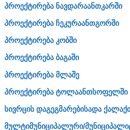
ᲞᲠᲝᲔᲥᲢᲘᲠᲔᲑᲐ ᲜᲐᲕᲓᲐᲠᲐᲐᲜᲗᲙᲐᲠᲨᲘ
ᲞᲠᲝᲔᲥᲢᲘᲠᲔᲑᲐ ᲩᲔᲙᲣᲠᲐᲐᲜᲗᲒᲝᲠᲨᲘ
ᲞᲠᲝᲔᲥᲢᲘᲠᲔᲑᲐ ᲙᲝᲑᲨᲘ
ᲞᲠᲝᲔᲥᲢᲘᲠᲔᲑᲐ ᲑᲐᲒᲐᲨᲘ
ᲞᲠᲝᲔᲥᲢᲘᲠᲔᲑᲐ ᲛᲚᲐᲨᲔ
ᲞᲠᲝᲔᲥᲢᲘᲠᲔᲑᲐ ᲢᲝᲚᲐᲐᲜᲗᲡᲝᲤᲔᲚᲨᲘ
ᲡᲘᲕᲠᲪᲘᲡ ᲓᲐᲒᲔᲒᲛᲐᲠᲔᲑᲘᲡᲐᲓᲐ ᲥᲐᲚᲐᲥ
ᲛᲣᲚᲢᲘᲛᲣᲜᲘᲪᲘᲞᲐᲚᲣᲠᲘ/ᲛᲣᲜᲘᲪᲘᲞᲐᲚᲘᲢ