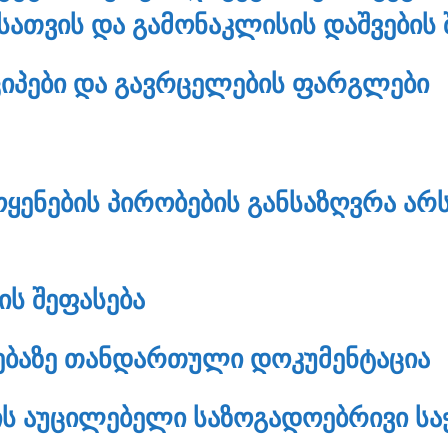
ᲡᲐᲗᲕᲘᲡ ᲓᲐ ᲒᲐᲛᲝᲜᲐᲙᲚᲘᲡᲘᲡ ᲓᲐᲨᲕᲔᲑᲘᲡ
ᲜᲪᲘᲞᲔᲑᲘ ᲓᲐ ᲒᲐᲕᲠᲪᲔᲚᲔᲑᲘᲡ ᲤᲐᲠᲒᲚᲔᲑᲘ
ᲝᲧᲔᲜᲔᲑᲘᲡ ᲞᲘᲠᲝᲑᲔᲑᲘᲡ ᲒᲐᲜᲡᲐᲖᲦᲕᲠᲐ ᲐᲠᲡ
ᲘᲡ ᲨᲔᲤᲐᲡᲔᲑᲐ
ᲔᲑᲐᲖᲔ ᲗᲐᲜᲓᲐᲠᲗᲣᲚᲘ ᲓᲝᲙᲣᲛᲔᲜᲢᲐᲪᲘᲐ
Ს ᲐᲣᲪᲘᲚᲔᲑᲔᲚᲘ ᲡᲐᲖᲝᲒᲐᲓᲝᲔᲑᲠᲘᲕᲘ ᲡᲐ