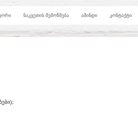
ᲢᲝᲠᲘ
ᲜᲐᲙᲕᲔᲗᲘᲡ ᲨᲔᲛᲝᲬᲛᲔᲑᲐ
ᲐᲛᲘᲜᲓᲘ
ᲙᲝᲜᲢᲐᲥᲢᲘ
ᲔᲑᲘ);