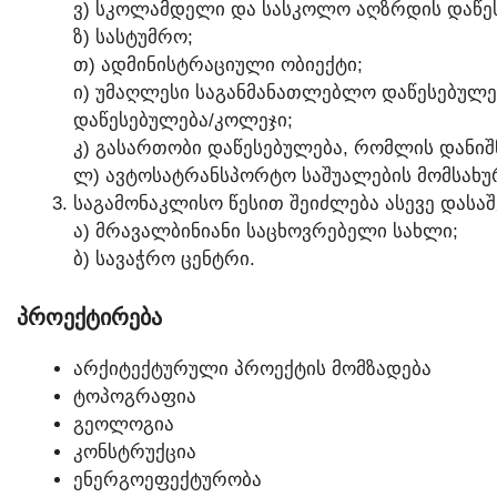
Ვ) ᲡᲙᲝᲚᲐᲛᲓᲔᲚᲘ ᲓᲐ ᲡᲐᲡᲙᲝᲚᲝ ᲐᲦᲖᲠᲓᲘᲡ ᲓᲐᲬᲔ
Ზ) ᲡᲐᲡᲢᲣᲛᲠᲝ;
Თ) ᲐᲓᲛᲘᲜᲘᲡᲢᲠᲐᲪᲘᲣᲚᲘ ᲝᲑᲘᲔᲥᲢᲘ;
Ი) ᲣᲛᲐᲦᲚᲔᲡᲘ ᲡᲐᲒᲐᲜᲛᲐᲜᲐᲗᲚᲔᲑᲚᲝ ᲓᲐᲬᲔᲡᲔᲑᲣᲚ
ᲓᲐᲬᲔᲡᲔᲑᲣᲚᲔᲑᲐ/ᲙᲝᲚᲔᲯᲘ;
Კ) ᲒᲐᲡᲐᲠᲗᲝᲑᲘ ᲓᲐᲬᲔᲡᲔᲑᲣᲚᲔᲑᲐ, ᲠᲝᲛᲚᲘᲡ ᲓᲐᲜᲘᲨᲜ
Ლ) ᲐᲕᲢᲝᲡᲐᲢᲠᲐᲜᲡᲞᲝᲠᲢᲝ ᲡᲐᲨᲣᲐᲚᲔᲑᲘᲡ ᲛᲝᲛᲡᲐᲮᲣᲠ
ᲡᲐᲒᲐᲛᲝᲜᲐᲙᲚᲘᲡᲝ ᲬᲔᲡᲘᲗ ᲨᲔᲘᲫᲚᲔᲑᲐ ᲐᲡᲔᲕᲔ ᲓᲐᲡᲐᲨ
Ა) ᲛᲠᲐᲕᲐᲚᲑᲘᲜᲘᲐᲜᲘ ᲡᲐᲪᲮᲝᲕᲠᲔᲑᲔᲚᲘ ᲡᲐᲮᲚᲘ;
Ბ) ᲡᲐᲕᲐᲭᲠᲝ ᲪᲔᲜᲢᲠᲘ.
ᲞᲠᲝᲔᲥᲢᲘᲠᲔᲑᲐ
ᲐᲠᲥᲘᲢᲔᲥᲢᲣᲠᲣᲚᲘ ᲞᲠᲝᲔᲥᲢᲘᲡ ᲛᲝᲛᲖᲐᲓᲔᲑᲐ
ᲢᲝᲞᲝᲒᲠᲐᲤᲘᲐ
ᲒᲔᲝᲚᲝᲒᲘᲐ
ᲙᲝᲜᲡᲢᲠᲣᲥᲪᲘᲐ
ᲔᲜᲔᲠᲒᲝᲔᲤᲔᲥᲢᲣᲠᲝᲑᲐ