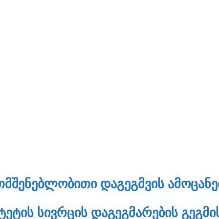
ᲗᲛᲨᲔᲜᲔᲑᲚᲝᲑᲘᲗᲘ ᲓᲐᲒᲔᲒᲛᲕᲘᲡ ᲐᲛᲝᲪᲐᲜᲔ
ᲔᲢᲘᲡ ᲡᲘᲕᲠᲪᲘᲡ ᲓᲐᲒᲔᲒᲛᲐᲠᲔᲑᲘᲡ ᲒᲔᲒᲛ