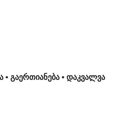
ᲜᲐ
• ᲒᲐᲔᲠᲗᲘᲐᲜᲔᲑᲐ
• ᲓᲐᲙᲕᲐᲚᲕᲐ