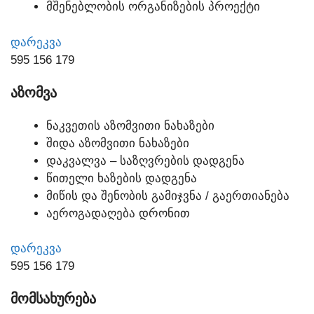
ᲛᲨᲔᲜᲔᲑᲚᲝᲑᲘᲡ ᲝᲠᲒᲐᲜᲘᲖᲔᲑᲘᲡ ᲞᲠᲝᲔᲥᲢᲘ
ᲓᲐᲠᲔᲙᲕᲐ
595 156 179
ᲐᲖᲝᲛᲕᲐ
ᲜᲐᲙᲕᲔᲗᲘᲡ ᲐᲖᲝᲛᲕᲘᲗᲘ ᲜᲐᲮᲐᲖᲔᲑᲘ
ᲨᲘᲓᲐ ᲐᲖᲝᲛᲕᲘᲗᲘ ᲜᲐᲮᲐᲖᲔᲑᲘ
ᲓᲐᲙᲕᲐᲚᲕᲐ – ᲡᲐᲖᲦᲕᲠᲔᲑᲘᲡ ᲓᲐᲓᲒᲔᲜᲐ
ᲬᲘᲗᲔᲚᲘ ᲮᲐᲖᲔᲑᲘᲡ ᲓᲐᲓᲒᲔᲜᲐ
ᲛᲘᲬᲘᲡ ᲓᲐ ᲨᲔᲜᲝᲑᲘᲡ ᲒᲐᲛᲘᲯᲕᲜᲐ / ᲒᲐᲔᲠᲗᲘᲐᲜᲔᲑᲐ
ᲐᲔᲠᲝᲒᲐᲓᲐᲦᲔᲑᲐ ᲓᲠᲝᲜᲘᲗ
ᲓᲐᲠᲔᲙᲕᲐ
595 156 179
ᲛᲝᲛᲡᲐᲮᲣᲠᲔᲑᲐ