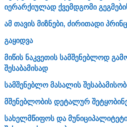
ᲘᲔᲠᲐᲠᲥᲘᲣᲚᲐᲓ ᲥᲕᲔᲛᲓᲒᲝᲛᲘ ᲒᲔᲒᲛᲔᲑᲘ
ᲐᲛ ᲗᲐᲕᲘᲡ ᲛᲘᲖᲜᲔᲑᲘ, ᲫᲘᲠᲘᲗᲐᲓᲘ ᲞᲠᲘ
ᲒᲐᲧᲘᲓᲕᲐ
ᲛᲘᲬᲘᲡ ᲜᲐᲙᲕᲔᲗᲘᲡ ᲡᲐᲛᲨᲔᲜᲔᲑᲚᲝᲓ ᲒᲐᲛ
ᲨᲔᲡᲐᲑᲐᲛᲘᲡᲐᲓ
ᲡᲐᲛᲨᲔᲜᲔᲑᲚᲝ ᲛᲐᲡᲐᲚᲘᲡ ᲨᲔᲡᲐᲑᲐᲛᲘᲡᲝᲑ
ᲛᲨᲔᲜᲔᲑᲚᲝᲑᲘᲡ ᲓᲔᲢᲐᲚᲣᲠ ᲨᲔᲢᲧᲝᲑᲘᲜ
ᲡᲐᲮᲔᲚᲛᲬᲘᲤᲝᲡ ᲓᲐ ᲛᲣᲜᲘᲪᲘᲞᲐᲚᲘᲢᲔᲢᲘ