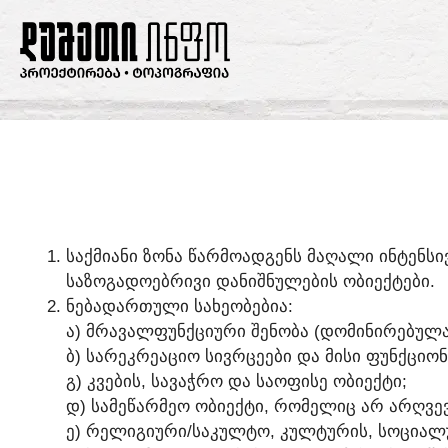
ᲡᲐᲥᲛᲘᲐᲜᲘ ᲖᲝᲜᲐ ᲬᲐᲠᲛᲝᲐᲓᲒᲔᲜᲡ ᲛᲐᲦᲐᲚᲘ ᲘᲜᲢᲔᲜᲡᲘ
ᲡᲐᲖᲝᲒᲐᲓᲝᲔᲑᲠᲘᲕᲘ ᲓᲐᲜᲘᲨᲜᲣᲚᲔᲑᲘᲡ ᲝᲑᲘᲔᲥᲢᲔᲑᲘ.
ᲜᲔᲑᲐᲓᲐᲠᲗᲣᲚᲘ ᲡᲐᲮᲔᲝᲑᲔᲑᲘᲐ:
Ა) ᲛᲠᲐᲕᲐᲚᲤᲣᲜᲥᲪᲘᲣᲠᲘ ᲨᲔᲜᲝᲑᲐ (ᲓᲝᲛᲘᲜᲘᲠᲔᲑᲣᲚ
Ბ) ᲡᲐᲠᲔᲙᲠᲔᲐᲪᲘᲝ ᲡᲘᲕᲠᲪᲔᲔᲑᲘ ᲓᲐ ᲛᲘᲡᲘ ᲤᲣᲜᲥᲪᲘᲝ
Გ) ᲙᲕᲔᲑᲘᲡ, ᲡᲐᲕᲐᲭᲠᲝ ᲓᲐ ᲡᲐᲝᲤᲘᲡᲔ ᲝᲑᲘᲔᲥᲢᲘ;
Დ) ᲡᲐᲛᲔᲬᲐᲠᲛᲔᲝ ᲝᲑᲘᲔᲥᲢᲘ, ᲠᲝᲛᲔᲚᲘᲪ ᲐᲠ ᲐᲠᲦᲕᲔᲕ
Ე) ᲠᲔᲚᲘᲒᲘᲣᲠᲘ/ᲡᲐᲙᲣᲚᲢᲝ, ᲙᲣᲚᲢᲣᲠᲘᲡ, ᲡᲝᲪᲘᲐᲚᲣ