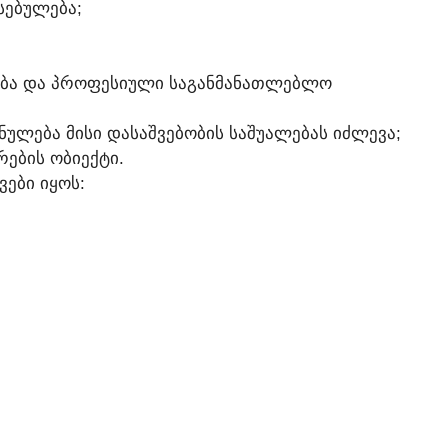
ᲡᲔᲑᲣᲚᲔᲑᲐ;
ᲔᲑᲐ ᲓᲐ ᲞᲠᲝᲤᲔᲡᲘᲣᲚᲘ ᲡᲐᲒᲐᲜᲛᲐᲜᲐᲗᲚᲔᲑᲚᲝ
ᲣᲚᲔᲑᲐ ᲛᲘᲡᲘ ᲓᲐᲡᲐᲨᲕᲔᲑᲝᲑᲘᲡ ᲡᲐᲨᲣᲐᲚᲔᲑᲐᲡ ᲘᲫᲚᲔᲕᲐ;
ᲔᲑᲘᲡ ᲝᲑᲘᲔᲥᲢᲘ.
ᲕᲔᲑᲘ ᲘᲧᲝᲡ: