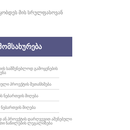
ᲬᲧᲝᲑᲓᲔᲡ ᲛᲘᲡ ᲡᲠᲣᲚᲤᲐᲡᲝᲕᲐᲜ
ᲛᲝᲛᲡᲐᲮᲣᲠᲔᲑᲐ
ᲔᲗᲘᲡ ᲡᲐᲛᲨᲔᲜᲔᲑᲚᲝᲓ ᲒᲐᲛᲝᲧᲔᲜᲔᲑᲘᲡ
ᲔᲜᲐ
ᲣᲚᲘ ᲞᲠᲝᲔᲥᲢᲘᲡ ᲨᲔᲗᲐᲜᲮᲛᲔᲑᲐ
Ს ᲜᲔᲑᲐᲠᲗᲕᲘᲡ ᲛᲘᲦᲔᲑᲐ
 ᲜᲔᲑᲐᲠᲗᲕᲘᲡ ᲛᲘᲦᲔᲑᲐ
 ᲐᲜ ᲞᲠᲝᲔᲥᲢᲘᲡ ᲓᲐᲠᲦᲕᲔᲕᲘᲗ ᲐᲨᲔᲜᲔᲑᲣᲚᲘ
ᲛᲐᲗᲘ ᲜᲐᲬᲘᲚᲔᲑᲘᲡ ᲚᲔᲒᲐᲚᲘᲖᲔᲑᲐ