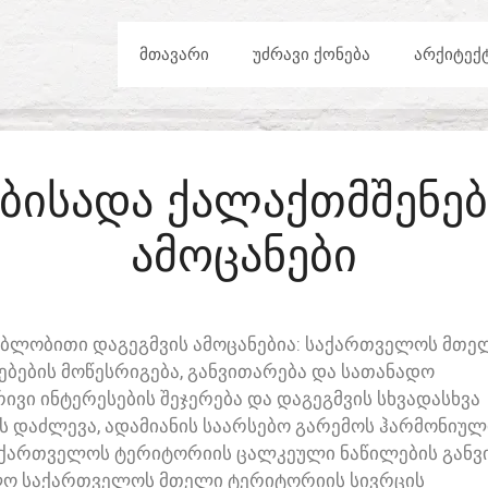
ᲛᲗᲐᲕᲐᲠᲘ
ᲣᲫᲠᲐᲕᲘ ᲥᲝᲜᲔᲑᲐ
ᲐᲠᲥᲘᲢᲔᲥ
ᲔᲑᲘᲡᲐᲓᲐ ᲥᲐᲚᲐᲥᲗᲛᲨᲔᲜᲔ
ᲐᲛᲝᲪᲐᲜᲔᲑᲘ
ᲔᲑᲚᲝᲑᲘᲗᲘ ᲓᲐᲒᲔᲒᲛᲕᲘᲡ ᲐᲛᲝᲪᲐᲜᲔᲑᲘᲐ: ᲡᲐᲥᲐᲠᲗᲕᲔᲚᲝᲡ ᲛᲗᲔ
ᲔᲑᲔᲑᲘᲡ ᲛᲝᲬᲔᲡᲠᲘᲒᲔᲑᲐ, ᲒᲐᲜᲕᲘᲗᲐᲠᲔᲑᲐ ᲓᲐ ᲡᲐᲗᲐᲜᲐᲓᲝ
ᲕᲘ ᲘᲜᲢᲔᲠᲔᲡᲔᲑᲘᲡ ᲨᲔᲯᲔᲠᲔᲑᲐ ᲓᲐ ᲓᲐᲒᲔᲒᲛᲕᲘᲡ ᲡᲮᲕᲐᲓᲐᲡᲮᲕᲐ
Ს ᲓᲐᲫᲚᲔᲕᲐ, ᲐᲓᲐᲛᲘᲐᲜᲘᲡ ᲡᲐᲐᲠᲡᲔᲑᲝ ᲒᲐᲠᲔᲛᲝᲡ ᲰᲐᲠᲛᲝᲜᲘᲣᲚ
ᲡᲐᲥᲐᲠᲗᲕᲔᲚᲝᲡ ᲢᲔᲠᲘᲢᲝᲠᲘᲘᲡ ᲪᲐᲚᲙᲔᲣᲚᲘ ᲜᲐᲬᲘᲚᲔᲑᲘᲡ ᲒᲐᲜᲕᲘ
ᲝᲚᲝ ᲡᲐᲥᲐᲠᲗᲕᲔᲚᲝᲡ ᲛᲗᲔᲚᲘ ᲢᲔᲠᲘᲢᲝᲠᲘᲘᲡ ᲡᲘᲕᲠᲪᲘᲡ