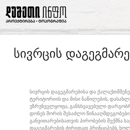
ᲡᲘᲕᲠᲪᲘᲡ ᲓᲐᲒᲔᲒᲛᲐᲠ
ᲡᲘᲕᲠᲪᲘᲡ ᲓᲐᲒᲔᲒᲛᲐᲠᲔᲑᲘᲡᲐ ᲓᲐ ᲥᲐᲚᲐᲥᲗᲛᲨᲔᲜ
ᲢᲔᲠᲘᲢᲝᲠᲘᲘᲡ ᲓᲐ ᲛᲘᲡᲘ ᲜᲐᲬᲘᲚᲔᲑᲘᲡ, ᲓᲐᲡᲐᲮᲚ
ᲣᲖᲠᲣᲜᲕᲔᲚᲧᲝᲤᲐ, ᲒᲐᲜᲡᲮᲕᲐᲕᲔᲑᲣᲚᲘ ᲓᲐᲠᲒᲝᲑᲠᲘ
ᲓᲝᲜᲔᲡ ᲨᲝᲠᲘᲡ ᲨᲔᲡᲐᲫᲚᲝ ᲬᲘᲜᲐᲐᲦᲛᲓᲔᲒᲝᲑᲔᲑᲘ
ᲒᲐᲜᲕᲘᲗᲐᲠᲔᲑᲘᲡᲐᲗᲕᲘᲡ ᲞᲘᲠᲝᲑᲔᲑᲘᲡ ᲨᲔᲥᲛᲜᲐ.
ᲓᲐᲒᲔᲒᲛᲐᲠᲔᲑᲘᲡ ᲫᲘᲠᲘᲗᲐᲓ ᲞᲠᲘᲜᲪᲘᲞᲔᲑᲡ, Ხ