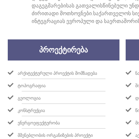
ᲓᲐᲒᲔᲒᲛᲐᲠᲔᲑᲘᲡᲐᲡ ᲒᲐᲗᲕᲐᲚᲘᲡᲬᲘᲜᲔᲑᲣᲚᲘ ᲣᲜᲓᲐ
ᲫᲘᲠᲘᲗᲐᲓᲘ ᲛᲝᲗᲮᲝᲕᲜᲔᲑᲘ.ᲡᲐᲥᲐᲠᲗᲕᲔᲚᲝᲡ ᲡᲘᲕ
ᲘᲜᲢᲔᲒᲠᲐᲪᲘᲐᲡ ᲔᲕᲠᲝᲞᲣᲚᲘ ᲓᲐ ᲡᲐᲔᲠᲗᲐᲨᲝᲠᲘ
ᲞᲠᲝᲔᲥᲢᲘᲠᲔᲑᲐ
ᲐᲠᲥᲘᲢᲔᲥᲢᲣᲠᲣᲚᲘ ᲞᲠᲝᲔᲥᲢᲘᲡ ᲛᲝᲛᲖᲐᲓᲔᲑᲐ
Ნ
ᲢᲝᲞᲝᲒᲠᲐᲤᲘᲐ
Შ
ᲒᲔᲝᲚᲝᲒᲘᲐ
Დ
ᲙᲝᲜᲡᲢᲠᲣᲥᲪᲘᲐ
Წ
ᲔᲜᲔᲠᲒᲝᲔᲤᲔᲥᲢᲣᲠᲝᲑᲐ
Მ
ᲛᲨᲔᲜᲔᲑᲚᲝᲑᲘᲡ ᲝᲠᲒᲐᲜᲘᲖᲔᲑᲘᲡ ᲞᲠᲝᲔᲥᲢᲘ
Ა