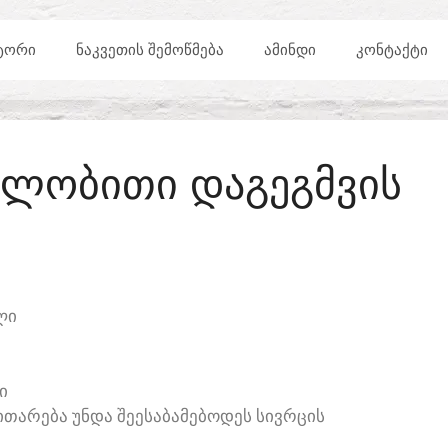
ᲢᲝᲠᲘ
ᲜᲐᲙᲕᲔᲗᲘᲡ ᲨᲔᲛᲝᲬᲛᲔᲑᲐ
ᲐᲛᲘᲜᲓᲘ
ᲙᲝᲜᲢᲐᲥᲢᲘ
ᲑᲚᲝᲑᲘᲗᲘ ᲓᲐᲒᲔᲒᲛᲕᲘᲡ
ᲚᲘ
Ი
ᲗᲐᲠᲔᲑᲐ ᲣᲜᲓᲐ ᲨᲔᲔᲡᲐᲑᲐᲛᲔᲑᲝᲓᲔᲡ ᲡᲘᲕᲠᲪᲘᲡ