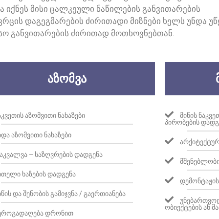
 ᲘᲥᲜᲔᲡ ᲛᲘᲡᲘ ᲪᲐᲚᲙᲔᲣᲚᲘ ᲜᲐᲬᲘᲚᲔᲑᲘᲡ ᲒᲐᲜᲕᲘᲗᲐᲠᲔᲑᲘᲡ
ᲠᲪᲘᲡ ᲓᲐᲒᲔᲒᲛᲐᲠᲔᲑᲘᲡ ᲫᲘᲠᲘᲗᲐᲓᲘ ᲛᲘᲖᲜᲔᲑᲘ ᲮᲔᲚᲡ ᲣᲜᲓᲐ Უ
ᲡᲝ ᲒᲐᲜᲕᲘᲗᲐᲠᲔᲑᲘᲡ ᲫᲘᲠᲘᲗᲐᲓ ᲛᲝᲗᲮᲝᲕᲜᲔᲑᲗᲐᲜ.
ᲐᲖᲝᲛᲕᲐ
ᲐᲙᲕᲔᲗᲘᲡ ᲐᲖᲝᲛᲕᲘᲗᲘ ᲜᲐᲮᲐᲖᲔᲑᲘ
ᲛᲘᲬᲘᲡ ᲜᲐᲙᲕ
ᲞᲘᲠᲝᲑᲔᲑᲘᲡ ᲓᲐᲓᲒ
ᲘᲓᲐ ᲐᲖᲝᲛᲕᲘᲗᲘ ᲜᲐᲮᲐᲖᲔᲑᲘ
ᲐᲠᲥᲘᲢᲔᲥᲢᲣᲠ
ᲐᲙᲕᲐᲚᲕᲐ – ᲡᲐᲖᲦᲕᲠᲔᲑᲘᲡ ᲓᲐᲓᲒᲔᲜᲐ
ᲛᲨᲔᲜᲔᲑᲚᲝᲑᲘ
ᲘᲗᲔᲚᲘ ᲮᲐᲖᲔᲑᲘᲡ ᲓᲐᲓᲒᲔᲜᲐ
ᲓᲔᲛᲝᲜᲢᲐᲟᲘᲡ
ᲘᲬᲘᲡ ᲓᲐ ᲨᲔᲜᲝᲑᲘᲡ ᲒᲐᲛᲘᲯᲕᲜᲐ / ᲒᲐᲔᲠᲗᲘᲐᲜᲔᲑᲐ
ᲣᲜᲔᲑᲐᲠᲗᲕᲝᲓ
ᲝᲑᲘᲔᲥᲢᲔᲑᲘᲡ ᲐᲜ 
ᲔᲠᲝᲒᲐᲓᲐᲦᲔᲑᲐ ᲓᲠᲝᲜᲘᲗ