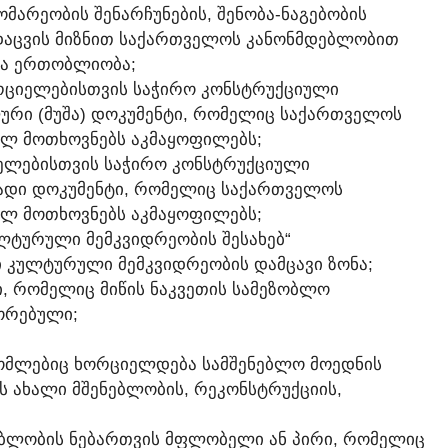
ᲝᲛᲐᲠᲔᲝᲑᲘᲡ ᲨᲔᲜᲐᲠᲩᲣᲜᲔᲑᲘᲡ, ᲨᲔᲜᲝᲑᲐ-ᲜᲐᲒᲔᲑᲝᲑᲘᲡ
 ᲓᲐᲪᲕᲘᲡ ᲛᲘᲖᲜᲘᲗ ᲡᲐᲥᲐᲠᲗᲕᲔᲚᲝᲡ ᲙᲐᲜᲝᲜᲛᲓᲔᲑᲚᲝᲑᲘᲗ
ᲗᲐ ᲔᲠᲗᲝᲑᲚᲘᲝᲑᲐ;
ᲝᲠᲪᲘᲔᲚᲔᲑᲘᲡᲗᲕᲘᲡ ᲡᲐᲭᲘᲠᲝ ᲙᲝᲜᲡᲢᲠᲣᲥᲪᲘᲣᲚᲘ
ᲚᲣᲠᲘ (ᲛᲣᲨᲐ) ᲓᲝᲙᲣᲛᲔᲜᲢᲘ, ᲠᲝᲛᲔᲚᲘᲪ ᲡᲐᲥᲐᲠᲗᲕᲔᲚᲝᲡ
ᲣᲚ ᲛᲝᲗᲮᲝᲕᲜᲔᲑᲡ ᲐᲙᲛᲐᲧᲝᲤᲘᲚᲔᲑᲡ;
ᲘᲔᲚᲔᲑᲘᲡᲗᲕᲘᲡ ᲡᲐᲭᲘᲠᲝ ᲙᲝᲜᲡᲢᲠᲣᲥᲪᲘᲣᲚᲘ
ᲗᲐᲓᲘ ᲓᲝᲙᲣᲛᲔᲜᲢᲘ, ᲠᲝᲛᲔᲚᲘᲪ ᲡᲐᲥᲐᲠᲗᲕᲔᲚᲝᲡ
ᲣᲚ ᲛᲝᲗᲮᲝᲕᲜᲔᲑᲡ ᲐᲙᲛᲐᲧᲝᲤᲘᲚᲔᲑᲡ;
ᲣᲚᲢᲣᲠᲣᲚᲘ ᲛᲔᲛᲙᲕᲘᲓᲠᲔᲝᲑᲘᲡ ᲨᲔᲡᲐᲮᲔᲑ“
 ᲙᲣᲚᲢᲣᲠᲣᲚᲘ ᲛᲔᲛᲙᲕᲘᲓᲠᲔᲝᲑᲘᲡ ᲓᲐᲛᲪᲐᲕᲘ ᲖᲝᲜᲐ;
ᲚᲘ, ᲠᲝᲛᲔᲚᲘᲪ ᲛᲘᲬᲘᲡ ᲜᲐᲙᲕᲔᲗᲘᲡ ᲡᲐᲛᲔᲖᲝᲑᲚᲝ
ᲝᲠᲔᲑᲣᲚᲘ;
ᲠᲝᲛᲚᲔᲑᲘᲪ ᲮᲝᲠᲪᲘᲔᲚᲓᲔᲑᲐ ᲡᲐᲛᲨᲔᲜᲔᲑᲚᲝ ᲛᲝᲔᲓᲜᲘᲡ
ᲘᲡ ᲐᲮᲐᲚᲘ ᲛᲨᲔᲜᲔᲑᲚᲝᲑᲘᲡ, ᲠᲔᲙᲝᲜᲡᲢᲠᲣᲥᲪᲘᲘᲡ,
ᲜᲔᲑᲚᲝᲑᲘᲡ ᲜᲔᲑᲐᲠᲗᲕᲘᲡ ᲛᲤᲚᲝᲑᲔᲚᲘ ᲐᲜ ᲞᲘᲠᲘ, ᲠᲝᲛᲔᲚᲘᲪ