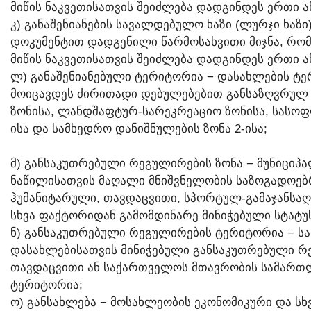
ᲛᲘᲬᲘᲡ ᲜᲐᲙᲕᲔᲗᲘᲡᲐᲗᲕᲘᲡ ᲨᲔᲘᲫᲚᲔᲑᲐ ᲓᲐᲓᲒᲘᲜᲓᲔᲡ ᲔᲠᲗᲘ Ა
Კ) ᲒᲐᲜᲐᲨᲔᲜᲘᲐᲜᲔᲑᲘᲡ ᲡᲐᲕᲐᲚᲓᲔᲑᲣᲚᲝ ᲮᲐᲖᲘ (ᲚᲣᲠᲯᲘ ᲮᲐᲖ
ᲓᲝᲙᲣᲛᲔᲜᲢᲘᲗ ᲓᲐᲓᲒᲔᲜᲘᲚᲘ ᲬᲐᲠᲛᲝᲡᲐᲮᲕᲘᲗᲘ ᲛᲘᲯᲜᲐ, ᲠᲝᲛ
ᲛᲘᲬᲘᲡ ᲜᲐᲙᲕᲔᲗᲘᲡᲐᲗᲕᲘᲡ ᲨᲔᲘᲫᲚᲔᲑᲐ ᲓᲐᲓᲒᲘᲜᲓᲔᲡ ᲔᲠᲗᲘ Ა
Ლ) ᲒᲐᲜᲐᲨᲔᲜᲘᲐᲜᲔᲑᲣᲚᲘ ᲢᲔᲠᲘᲢᲝᲠᲘᲐ − ᲓᲐᲡᲐᲮᲚᲔᲑᲘᲡ Ტ
ᲛᲝᲘᲪᲐᲕᲓᲔᲡ ᲫᲘᲠᲘᲗᲐᲓᲘ ᲓᲔᲑᲣᲚᲔᲑᲔᲑᲘᲗ ᲒᲐᲜᲡᲐᲖᲦᲕᲠᲣᲚ Ნ
ᲖᲝᲜᲘᲡᲐ, ᲚᲐᲜᲓᲨᲐᲤᲢᲣᲠ-ᲡᲐᲠᲔᲙᲠᲔᲐᲪᲘᲝ ᲖᲝᲜᲘᲡᲐ, ᲡᲐᲡᲝᲤ
ᲘᲡᲐ ᲓᲐ ᲡᲐᲛᲮᲔᲓᲠᲝ ᲓᲐᲜᲘᲨᲜᲣᲚᲔᲑᲘᲡ ᲖᲝᲜᲐ 2-ᲘᲡᲐ;
Მ) ᲒᲐᲜᲡᲐᲙᲣᲗᲠᲔᲑᲣᲚᲘ ᲠᲔᲒᲣᲚᲘᲠᲔᲑᲘᲡ ᲖᲝᲜᲐ − ᲛᲣᲜᲘᲪᲘᲞᲐ
ᲜᲐᲬᲘᲚᲘᲡᲐᲗᲕᲘᲡ ᲛᲐᲦᲐᲚᲘ ᲛᲜᲘᲨᲕᲜᲔᲚᲝᲑᲘᲡ ᲡᲐᲖᲝᲒᲐᲓᲝᲔᲑ
ᲰᲣᲛᲐᲜᲘᲢᲐᲠᲣᲚᲘ, ᲗᲐᲕᲓᲐᲪᲕᲘᲗᲘ, ᲡᲞᲝᲠᲢᲣᲚ-ᲒᲐᲛᲐᲯᲐᲜᲡᲐ
ᲡᲮᲕᲐ ᲤᲐᲥᲢᲝᲠᲘᲓᲐᲜ ᲒᲐᲛᲝᲛᲓᲘᲜᲐᲠᲔ ᲛᲘᲜᲘᲭᲔᲑᲣᲚᲘ ᲡᲢᲐᲢᲣᲡ
Ნ) ᲒᲐᲜᲡᲐᲙᲣᲗᲠᲔᲑᲣᲚᲘ ᲠᲔᲒᲣᲚᲘᲠᲔᲑᲘᲡ ᲢᲔᲠᲘᲢᲝᲠᲘᲐ − 
ᲓᲐᲡᲐᲮᲚᲔᲑᲘᲡᲐᲗᲕᲘᲡ ᲛᲘᲜᲘᲭᲔᲑᲣᲚᲘ ᲒᲐᲜᲡᲐᲙᲣᲗᲠᲔᲑᲣᲚᲘ Რ
ᲗᲐᲕᲓᲐᲪᲕᲘᲗᲘ ᲐᲜ ᲡᲐᲥᲐᲠᲗᲕᲔᲚᲝᲡ ᲛᲗᲐᲕᲠᲝᲑᲘᲡ ᲡᲐᲛᲐᲠᲗᲚᲔ
ᲢᲔᲠᲘᲢᲝᲠᲘᲐ;
Ო) ᲒᲐᲜᲡᲐᲮᲚᲔᲑᲐ − ᲛᲝᲡᲐᲮᲚᲔᲝᲑᲘᲡ ᲔᲙᲝᲜᲝᲛᲘᲙᲣᲠᲘ ᲓᲐ Ს