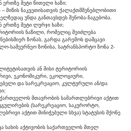
Ნ ᲔᲠᲗᲖᲔ ᲛᲔᲢᲘ ᲬᲘᲗᲔᲚᲘ ᲮᲐᲖᲘ;
Ი) – ᲛᲘᲬᲘᲡ ᲜᲐᲙᲕᲔᲗᲘᲡᲐᲗᲕᲘᲡ ᲥᲐᲚᲐᲥᲗᲛᲨᲔᲜᲔᲑᲚᲝᲑᲘᲗᲘ
ᲔᲚᲖᲔᲓᲐᲪ ᲣᲜᲓᲐ ᲒᲐᲜᲗᲐᲕᲡᲓᲔᲡ ᲨᲔᲜᲝᲑᲐ-ᲜᲐᲒᲔᲑᲝᲑᲐ.
Ნ ᲔᲠᲗᲖᲔ ᲛᲔᲢᲘ ᲚᲣᲠᲯᲘ ᲮᲐᲖᲘ;
ᲔᲠᲘᲢᲝᲠᲘᲘᲡ ᲜᲐᲬᲘᲚᲘ, ᲠᲝᲛᲔᲚᲘᲪ ᲨᲔᲘᲫᲚᲔᲑᲐ
ᲔᲑᲘᲡᲛᲘᲔᲠ ᲖᲝᲜᲐᲡ, ᲒᲐᲠᲓᲐ ᲒᲐᲠᲔᲛᲝᲡ ᲓᲐᲛᲪᲐᲕᲘ
ᲚᲝ-ᲡᲐᲛᲔᲣᲠᲜᲔᲝ ᲖᲝᲜᲘᲡᲐ, ᲡᲐᲢᲠᲐᲜᲡᲞᲝᲠᲢᲝ ᲖᲝᲜᲐ 2-
ᲚᲘᲢᲔᲢᲘᲡᲐᲗᲕᲘᲡ ᲐᲜ ᲛᲘᲡᲘ ᲢᲔᲠᲘᲢᲝᲠᲘᲘᲡ
ᲠᲘᲕᲘ, ᲔᲙᲝᲜᲝᲛᲘᲙᲣᲠᲘ, ᲔᲙᲝᲚᲝᲒᲘᲣᲠᲘ,
ᲦᲔᲑᲔᲚᲘ ᲓᲐ ᲡᲐᲠᲔᲙᲠᲔᲐᲪᲘᲝ, ᲙᲣᲚᲢᲣᲠᲣᲚᲘ ᲐᲜ/ᲓᲐ
Ი;
ᲡᲐᲥᲐᲠᲗᲕᲔᲚᲝᲡ ᲛᲗᲐᲕᲠᲝᲑᲘᲡ ᲡᲐᲛᲐᲠᲗᲚᲔᲑᲠᲘᲕᲘ ᲐᲥᲢᲘᲗ
ᲔᲒᲣᲚᲘᲠᲔᲑᲘᲡ (ᲡᲐᲠᲔᲙᲠᲔᲐᲪᲘᲝ, ᲡᲐᲙᲣᲠᲝᲠᲢᲝ,
ᲑᲠᲘᲕᲘ ᲐᲥᲢᲘᲗ ᲛᲘᲜᲘᲭᲔᲑᲣᲚᲘ ᲡᲮᲕᲐ) ᲡᲢᲐᲢᲣᲡᲘᲡ ᲛᲥᲝᲜᲔ
ᲮᲕᲐ ᲡᲐᲮᲘᲡ ᲐᲥᲢᲘᲕᲝᲑᲘᲡ ᲡᲐᲥᲐᲠᲗᲕᲔᲚᲝᲡ ᲛᲗᲔᲚ