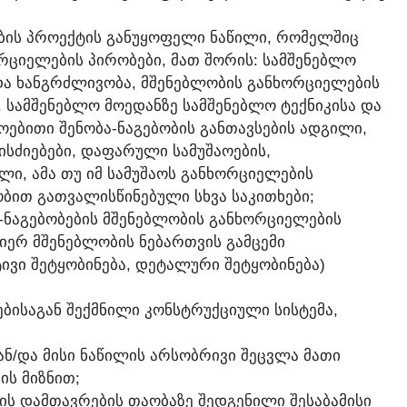
ᲝᲑᲘᲡ ᲞᲠᲝᲔᲥᲢᲘᲡ ᲒᲐᲜᲣᲧᲝᲤᲔᲚᲘ ᲜᲐᲬᲘᲚᲘ, ᲠᲝᲛᲔᲚᲨᲘᲪ
ᲪᲘᲔᲚᲔᲑᲘᲡ ᲞᲘᲠᲝᲑᲔᲑᲘ, ᲛᲐᲗ ᲨᲝᲠᲘᲡ: ᲡᲐᲛᲨᲔᲜᲔᲑᲚᲝ
 ᲓᲐ ᲮᲐᲜᲒᲠᲫᲚᲘᲕᲝᲑᲐ, ᲛᲨᲔᲜᲔᲑᲚᲝᲑᲘᲡ ᲒᲐᲜᲮᲝᲠᲪᲘᲔᲚᲔᲑᲘᲡ
 ᲡᲐᲛᲨᲔᲜᲔᲑᲚᲝ ᲛᲝᲔᲓᲐᲜᲖᲔ ᲡᲐᲛᲨᲔᲜᲔᲑᲚᲝ ᲢᲔᲥᲜᲘᲙᲘᲡᲐ ᲓᲐ
ᲔᲑᲘᲗᲘ ᲨᲔᲜᲝᲑᲐ-ᲜᲐᲒᲔᲑᲝᲑᲘᲡ ᲒᲐᲜᲗᲐᲕᲡᲔᲑᲘᲡ ᲐᲓᲒᲘᲚᲘ,
ᲡᲫᲘᲔᲑᲔᲑᲘ, ᲓᲐᲤᲐᲠᲣᲚᲘ ᲡᲐᲛᲣᲨᲐᲝᲔᲑᲘᲡ,
Ი, ᲐᲛᲐ ᲗᲣ ᲘᲛ ᲡᲐᲛᲣᲨᲐᲝᲡ ᲒᲐᲜᲮᲝᲠᲪᲘᲔᲚᲔᲑᲘᲡ
ᲘᲗ ᲒᲐᲗᲕᲐᲚᲘᲡᲬᲘᲜᲔᲑᲣᲚᲘ ᲡᲮᲕᲐ ᲡᲐᲙᲘᲗᲮᲔᲑᲘ;
ᲑᲐ-ᲜᲐᲒᲔᲑᲝᲑᲔᲑᲘᲡ ᲛᲨᲔᲜᲔᲑᲚᲝᲑᲘᲡ ᲒᲐᲜᲮᲝᲠᲪᲘᲔᲚᲔᲑᲘᲡ
ᲘᲔᲠ ᲛᲨᲔᲜᲔᲑᲚᲝᲑᲘᲡ ᲜᲔᲑᲐᲠᲗᲕᲘᲡ ᲒᲐᲛᲪᲔᲛᲘ
ᲕᲘ ᲨᲔᲢᲧᲝᲑᲘᲜᲔᲑᲐ, ᲓᲔᲢᲐᲚᲣᲠᲘ ᲨᲔᲢᲧᲝᲑᲘᲜᲔᲑᲐ)
ᲔᲑᲘᲡᲐᲒᲐᲜ ᲨᲔᲥᲛᲜᲘᲚᲘ ᲙᲝᲜᲡᲢᲠᲣᲥᲪᲘᲣᲚᲘ ᲡᲘᲡᲢᲔᲛᲐ,
ᲐᲜ/ᲓᲐ ᲛᲘᲡᲘ ᲜᲐᲬᲘᲚᲘᲡ ᲐᲠᲡᲝᲑᲠᲘᲕᲘ ᲨᲔᲪᲕᲚᲐ ᲛᲐᲗᲘ
ᲘᲡ ᲛᲘᲖᲜᲘᲗ;
ᲑᲘᲡ ᲓᲐᲛᲗᲐᲕᲠᲔᲑᲘᲡ ᲗᲐᲝᲑᲐᲖᲔ ᲨᲔᲓᲒᲔᲜᲘᲚᲘ ᲨᲔᲡᲐᲑᲐᲛᲘᲡᲘ