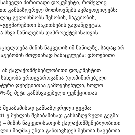
ᲛᲡᲐᲮᲕᲔᲚᲘ ᲫᲘᲠᲘᲗᲐᲓᲘ ᲓᲝᲙᲣᲛᲔᲜᲢᲘ, ᲠᲝᲛᲔᲚᲘᲪ
ᲘᲗ ᲒᲐᲜᲡᲐᲖᲦᲕᲠᲣᲚ ᲛᲝᲗᲮᲝᲕᲜᲔᲑᲡ ᲐᲙᲛᲐᲧᲝᲤᲘᲚᲔᲑᲡ;
ᲚᲘᲪ ᲒᲣᲚᲘᲡᲮᲛᲝᲑᲡ ᲨᲔᲜᲝᲑᲘᲡ, ᲜᲐᲒᲔᲑᲝᲑᲘᲡ,
-ᲒᲔᲒᲛᲐᲠᲔᲑᲘᲗᲘ ᲡᲐᲙᲘᲗᲮᲔᲑᲘᲡ ᲒᲐᲓᲐᲬᲧᲕᲔᲢᲐᲡ,
Ა ᲡᲮᲕᲐ ᲜᲐᲬᲘᲚᲔᲑᲘᲡ ᲓᲐᲞᲠᲝᲔᲥᲢᲔᲑᲘᲡᲐᲗᲕᲘᲡ
ᲪᲘᲔᲚᲓᲔᲑᲐ ᲛᲘᲬᲘᲡ ᲜᲐᲙᲕᲔᲗᲘᲡ ᲘᲛ ᲜᲐᲬᲘᲚᲖᲔ, ᲡᲐᲓᲐᲪ ᲐᲠ
-ᲜᲐᲒᲔᲑᲝᲑᲘᲡ ᲛᲗᲚᲘᲐᲜᲐᲓ ᲩᲐᲜᲐᲪᲕᲚᲔᲑᲐ; ᲓᲠᲝᲔᲑᲘᲗᲘ
ᲕᲘ ᲐᲜ ᲥᲐᲚᲐᲥᲗᲛᲨᲔᲜᲔᲑᲚᲝᲑᲘᲗᲘ ᲓᲝᲙᲣᲛᲔᲜᲢᲘᲗ
 ᲡᲐᲮᲔᲝᲑᲐ ᲔᲠᲗᲒᲕᲐᲠᲝᲕᲐᲜᲘᲐ (ᲓᲝᲛᲘᲜᲘᲠᲔᲑᲣᲚᲘ
ᲔᲜᲢᲣᲠᲘ ᲤᲣᲜᲥᲪᲘᲘᲗᲐᲐ ᲒᲐᲛᲝᲧᲔᲜᲔᲑᲣᲚᲘ, ᲮᲝᲚᲝ
5%-ᲖᲔ ᲛᲔᲢᲘ ᲒᲐᲜᲡᲮᲕᲐᲕᲔᲑᲣᲚᲘ ᲤᲣᲜᲥᲪᲘᲘᲗᲐᲐ
ᲘᲡ ᲨᲔᲡᲐᲑᲐᲛᲘᲡᲐᲓ ᲒᲐᲜᲡᲐᲖᲦᲕᲠᲣᲚᲘ ᲒᲔᲒᲛᲐ;
 41-Ე ᲛᲣᲮᲚᲘᲡ ᲨᲔᲡᲐᲑᲐᲛᲘᲡᲐᲓ ᲒᲐᲜᲡᲐᲖᲦᲕᲠᲣᲚᲘ ᲒᲔᲒᲛᲐ;
Ი) – ᲛᲘᲬᲘᲡ ᲜᲐᲙᲕᲔᲗᲘᲡᲐᲗᲕᲘᲡ ᲥᲐᲚᲐᲥᲗᲛᲨᲔᲜᲔᲑᲚᲝᲑᲘᲗᲘ
ᲘᲡ ᲛᲘᲦᲛᲐᲪ ᲣᲜᲓᲐ ᲒᲐᲜᲗᲐᲕᲡᲓᲔᲡ ᲨᲔᲜᲝᲑᲐ-ᲜᲐᲒᲔᲑᲝᲑᲐ.