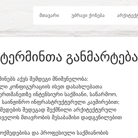
ᲛᲗᲐᲕᲐᲠᲘ
ᲣᲫᲠᲐᲕᲘ ᲥᲝᲜᲔᲑᲐ
ᲐᲠᲥᲘᲢᲔᲥ
ᲢᲔᲠᲛᲘᲜᲗᲐ ᲒᲐᲜᲛᲐᲠᲢᲔᲑᲐ
ᲛᲘᲜᲔᲑᲡ ᲐᲥᲕᲡ ᲨᲔᲛᲓᲔᲒᲘ ᲛᲜᲘᲨᲕᲜᲔᲚᲝᲑᲐ:
ᲚᲘ ᲙᲝᲜᲤᲘᲒᲣᲠᲐᲪᲘᲘᲡ ᲘᲡᲔᲗ ᲓᲐᲡᲐᲮᲚᲔᲑᲐᲗᲐ
ᲠᲗᲛᲐᲜᲔᲗᲖᲔ ᲘᲜᲢᲔᲜᲡᲘᲣᲠᲘ ᲡᲐᲥᲛᲘᲐᲜᲘ, ᲡᲐᲬᲐᲠᲛᲝᲝ,
ᲡᲐᲘᲜᲟᲘᲜᲠᲝ ᲘᲜᲤᲠᲐᲡᲢᲠᲣᲥᲢᲣᲠᲣᲚᲘ ᲙᲐᲕᲨᲘᲠᲔᲑᲘᲗ;
ᲥᲛᲔᲓᲔᲑᲘᲡ ᲨᲔᲓᲔᲒᲐᲓ ᲨᲔᲥᲛᲜᲘᲚᲘ ᲐᲠᲥᲘᲢᲔᲥᲢᲣᲠᲣᲚᲘ
ᲠᲗᲕᲔᲚᲝᲡ ᲛᲗᲐᲕᲠᲝᲑᲘᲡ ᲨᲔᲡᲐᲑᲐᲛᲘᲡᲘ ᲓᲐᲓᲒᲔᲜᲘᲚᲔᲑᲘᲗ
ᲝᲥᲛᲔᲓᲔᲑᲘᲡᲐ ᲓᲐ ᲞᲠᲝᲤᲔᲡᲘᲣᲚᲘ ᲡᲐᲥᲛᲘᲐᲜᲝᲑᲘᲡ