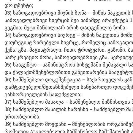
ᲓᲝᲙᲣᲛᲔᲜᲢᲘ;
Ჰ3) ᲡᲐᲖᲝᲒᲐᲓᲝᲔᲑᲠᲘᲕᲘ ᲛᲘᲯᲜᲘᲡ ᲖᲝᲜᲐ − ᲛᲘᲬᲘᲡ ᲜᲐᲙᲕᲔᲗᲘ
ᲡᲐᲖᲝᲒᲐᲓᲝᲔᲑᲠᲘᲕᲘ ᲡᲘᲕᲠᲪᲘᲡ ᲨᲣᲐ ᲮᲐᲖᲐᲛᲓᲔ ᲐᲠᲐᲣᲛᲔᲢᲔᲡ 1
ᲒᲔᲒᲛᲘᲗ ᲛᲔᲢᲘ ᲛᲐᲜᲫᲘᲚᲘᲐᲠ ᲐᲠᲘᲡ ᲓᲐᲓᲒᲔᲜᲘᲚᲘ) ᲖᲝᲜᲐ;
Ჰ4) ᲡᲐᲖᲝᲒᲐᲓᲝᲔᲑᲠᲘᲕᲘ ᲡᲘᲕᲠᲪᲔ − ᲛᲘᲬᲘᲡ ᲜᲐᲙᲕᲔᲗᲘᲡ ᲛᲝ
ᲓᲐᲣᲠᲔᲒᲘᲡᲢᲠᲘᲠᲔᲑᲔᲚᲘ ᲡᲘᲕᲠᲪᲔ, ᲠᲝᲛᲔᲚᲘᲪ ᲡᲐᲖᲝᲒᲐᲓᲝᲔ
ᲥᲣᲩᲐ, ᲒᲖᲐ, ᲛᲐᲒᲘᲡᲢᲠᲐᲚᲘ, ᲩᲘᲮᲘ, ᲢᲠᲝᲢᲣᲐᲠᲘ, ᲒᲐᲖᲝᲜᲘ, 
ᲡᲐᲠᲔᲙᲠᲔᲐᲪᲘᲝ ᲖᲝᲜᲐ, ᲡᲐᲖᲝᲒᲐᲓᲝᲔᲑᲠᲘᲕᲘ ᲒᲖᲐ, ᲡᲔᲠᲕᲘᲢᲣᲢᲘ
Ჰ5) ᲡᲐᲐᲒᲔᲜᲢᲝ − ᲡᲐᲛᲘᲜᲘᲡᲢᲠᲝᲡ ᲡᲘᲡᲢᲔᲛᲐᲨᲘ ᲨᲔᲛᲐᲕᲐᲚᲘ
ᲓᲐ ᲥᲐᲚᲐᲥᲗᲛᲨᲔᲜᲔᲑᲚᲝᲑᲘᲗᲘ ᲒᲐᲜᲕᲘᲗᲐᲠᲔᲑᲘᲡ ᲡᲐᲐᲒᲔᲜᲢᲝ
Ჰ6) ᲡᲐᲛᲨᲔᲜᲔᲑᲚᲝ ᲓᲝᲙᲣᲛᲔᲜᲢᲐᲪᲘᲐ − ᲡᲐᲥᲐᲠᲗᲕᲔᲚᲝᲡ ᲙᲐ
ᲓᲐᲛᲢᲙᲘᲪᲔᲑᲣᲚᲘ/ᲨᲔᲗᲐᲜᲮᲛᲔᲑᲣᲚᲘ ᲡᲐᲜᲔᲑᲐᲠᲗᲕᲝ ᲓᲝᲙᲣᲛᲔ
ᲒᲐᲜᲮᲝᲠᲪᲘᲔᲚᲔᲑᲘᲡ ᲡᲐᲤᲣᲫᲕᲔᲚᲘᲐ;
Ჰ7) ᲡᲐᲛᲨᲔᲜᲔᲑᲚᲝ ᲛᲐᲡᲐᲚᲐ − ᲡᲐᲛᲨᲔᲜᲔᲑᲚᲝ ᲛᲘᲖᲜᲘᲡᲗᲕᲘᲡ
Ჰ8) ᲡᲐᲛᲨᲔᲜᲔᲑᲚᲝ ᲛᲐᲡᲐᲚᲘᲡ ᲮᲐᲠᲘᲡᲮᲘ − ᲡᲐᲛᲨᲔᲜᲔᲑᲚᲝ Მ
ᲔᲠᲗᲝᲑᲚᲘᲝᲑᲐ;
Ჰ9) ᲡᲐᲛᲨᲔᲜᲔᲑᲚᲝ ᲛᲝᲔᲓᲐᲜᲘ – ᲛᲨᲔᲜᲔᲑᲚᲝᲑᲘᲡ ᲝᲠᲒᲐᲜᲘᲖ
ᲠᲝᲛᲔᲚᲘᲪ ᲐᲣᲪᲘᲚᲔᲑᲔᲚᲘᲐ ᲡᲐᲛᲨᲔᲜᲔᲑᲚᲝ ᲡᲐᲛᲣᲨᲐᲝᲔᲑᲘᲡ Გ