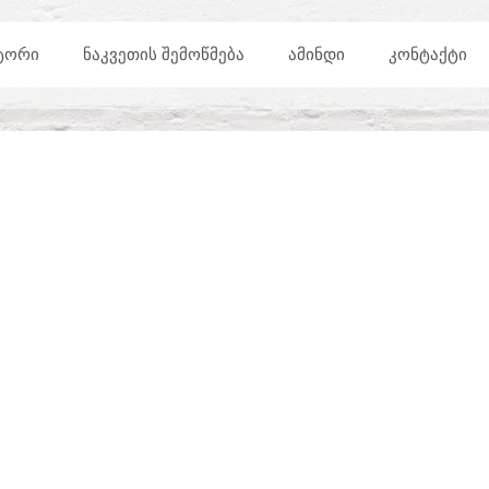
ᲢᲝᲠᲘ
ᲜᲐᲙᲕᲔᲗᲘᲡ ᲨᲔᲛᲝᲬᲛᲔᲑᲐ
ᲐᲛᲘᲜᲓᲘ
ᲙᲝᲜᲢᲐᲥᲢᲘ