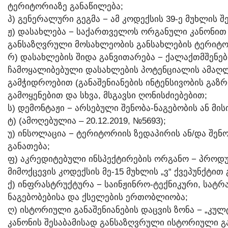
ᲢᲔᲠᲘᲢᲝᲠᲘᲐᲖᲔ ᲒᲐᲜᲐᲬᲘᲚᲔᲑᲐ;
Პ) ᲒᲔᲜᲔᲠᲐᲚᲣᲠᲘ ᲒᲔᲒᲛᲐ − ᲐᲛ ᲙᲝᲓᲔᲥᲡᲘᲡ 39-Ე ᲛᲣᲮᲚᲘᲡ 
Ჟ) ᲓᲐᲡᲐᲮᲚᲔᲑᲐ − ᲡᲐᲥᲐᲠᲗᲕᲔᲚᲝᲡ ᲝᲠᲒᲐᲜᲣᲚᲘ ᲙᲐᲜᲝᲜᲘ
ᲒᲐᲜᲡᲐᲖᲦᲕᲠᲣᲚᲘ ᲛᲝᲡᲐᲮᲚᲔᲝᲑᲘᲡ ᲒᲐᲜᲡᲐᲮᲚᲔᲑᲘᲡ ᲢᲔᲠᲘᲢ
Რ) ᲓᲐᲡᲐᲮᲚᲔᲑᲘᲡ ᲨᲘᲓᲐ ᲒᲐᲜᲕᲘᲗᲐᲠᲔᲑᲐ − ᲥᲐᲚᲐᲥᲗᲛᲨᲔᲜᲔ
ᲩᲐᲛᲝᲧᲐᲚᲘᲑᲔᲑᲣᲚᲘ ᲓᲐᲡᲐᲮᲚᲔᲑᲘᲡ ᲞᲝᲢᲔᲜᲪᲘᲐᲚᲘᲡ ᲐᲛᲐᲦᲚ
ᲒᲐᲛᲭᲘᲓᲠᲝᲔᲑᲘᲗ (ᲒᲐᲜᲐᲨᲔᲜᲘᲐᲜᲔᲑᲘᲡ ᲘᲜᲢᲔᲜᲡᲘᲕᲝᲑᲘᲡ ᲒᲐ
ᲒᲐᲛᲝᲧᲔᲜᲔᲑᲘᲗ ᲓᲐ ᲡᲮᲕᲐ, ᲛᲡᲒᲐᲕᲡᲘ ᲦᲝᲜᲘᲡᲫᲘᲔᲑᲔᲑᲘᲗ;
Ს) ᲓᲔᲛᲝᲜᲢᲐᲟᲘ − ᲐᲠᲡᲔᲑᲣᲚᲘ ᲨᲔᲜᲝᲑᲐ-ᲜᲐᲒᲔᲑᲝᲑᲘᲡ ᲐᲜ Მ
Ტ) (ᲐᲛᲝᲦᲔᲑᲣᲚᲘᲐ – 20.12.2019, №5693);
Უ) ᲘᲜᲡᲝᲚᲐᲪᲘᲐ − ᲢᲔᲠᲘᲢᲝᲠᲘᲘᲡ ᲖᲔᲓᲐᲞᲘᲠᲘᲡ ᲐᲜ/ᲓᲐ ᲨᲔᲜᲝ
ᲒᲐᲜᲐᲗᲔᲑᲐ;
Ფ) ᲐᲙᲠᲔᲓᲘᲢᲔᲑᲣᲚᲘ ᲘᲜᲡᲞᲔᲥᲢᲘᲠᲔᲑᲘᲡ ᲝᲠᲒᲐᲜᲝ − ᲞᲠᲝᲓ
ᲛᲘᲛᲝᲥᲪᲔᲕᲘᲡ ᲙᲝᲓᲔᲥᲡᲘᲡ ᲛᲔ-15 ᲛᲣᲮᲚᲘᲡ „Ვ“ ᲥᲕᲔᲞᲣᲜᲥᲢᲘ
Ქ) ᲘᲜᲤᲠᲐᲡᲢᲠᲣᲥᲢᲣᲠᲐ − ᲡᲐᲘᲜᲟᲘᲜᲠᲝ-ᲢᲔᲥᲜᲘᲙᲣᲠᲘ, ᲡᲐᲢᲠᲐ
ᲜᲐᲒᲔᲑᲝᲑᲔᲑᲘᲡᲐ ᲓᲐ ᲥᲡᲔᲚᲔᲑᲘᲡ ᲔᲠᲗᲝᲑᲚᲘᲝᲑᲐ;
Ღ) ᲘᲡᲢᲝᲠᲘᲣᲚᲘ ᲒᲐᲜᲐᲨᲔᲜᲘᲐᲜᲔᲑᲘᲡ ᲓᲐᲪᲕᲘᲡ ᲖᲝᲜᲐ − „ᲙᲣ
ᲙᲐᲜᲝᲜᲘᲡ ᲨᲔᲡᲐᲑᲐᲛᲘᲡᲐᲓ ᲒᲐᲜᲡᲐᲖᲦᲕᲠᲣᲚᲘ ᲘᲡᲢᲝᲠᲘᲣᲚᲘ ᲒᲐ