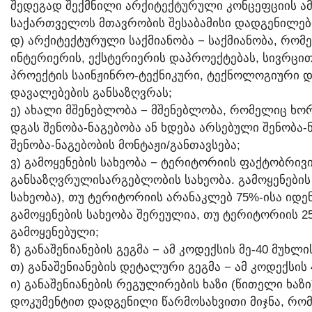
ᲨᲔᲓᲔᲒᲐᲓ ᲨᲔᲥᲛᲜᲘᲚᲘ ᲐᲠᲥᲘᲢᲔᲥᲢᲣᲠᲣᲚᲘ ᲙᲝᲜᲪᲔᲤᲪᲘᲘᲡ Ა
ᲡᲐᲥᲐᲠᲗᲕᲔᲚᲝᲡ ᲛᲗᲐᲕᲠᲝᲑᲘᲡ ᲨᲔᲡᲐᲑᲐᲛᲘᲡᲘ ᲓᲐᲓᲒᲔᲜᲘᲚᲔᲑ
Დ) ᲐᲠᲥᲘᲢᲔᲥᲢᲣᲠᲣᲚᲘ ᲡᲐᲥᲛᲘᲐᲜᲝᲑᲐ − ᲡᲐᲥᲛᲘᲐᲜᲝᲑᲐ, ᲠᲝᲛᲔ
ᲘᲜᲢᲔᲠᲘᲔᲠᲘᲡ, ᲔᲥᲡᲢᲔᲠᲘᲔᲠᲘᲡ ᲓᲐᲞᲠᲝᲔᲥᲢᲔᲑᲐᲡ, ᲡᲘᲕᲠᲪᲘᲗ
ᲞᲠᲝᲔᲥᲢᲘᲡ ᲡᲐᲘᲜᲟᲘᲜᲠᲝ-ᲢᲔᲥᲜᲘᲙᲣᲠᲘ, ᲢᲔᲥᲜᲝᲚᲝᲒᲘᲣᲠᲘ Დ
ᲓᲐᲕᲐᲚᲔᲑᲔᲑᲘᲡ ᲒᲐᲜᲡᲐᲖᲦᲕᲠᲐᲡ;
Ე) ᲐᲮᲐᲚᲘ ᲛᲨᲔᲜᲔᲑᲚᲝᲑᲐ − ᲛᲨᲔᲜᲔᲑᲚᲝᲑᲐ, ᲠᲝᲛᲔᲚᲘᲪ ᲮᲝᲠ
ᲓᲒᲐᲡ ᲨᲔᲜᲝᲑᲐ-ᲜᲐᲒᲔᲑᲝᲑᲐ ᲐᲜ ᲮᲓᲔᲑᲐ ᲐᲠᲡᲔᲑᲣᲚᲘ ᲨᲔᲜᲝᲑᲐ
ᲨᲔᲜᲝᲑᲐ-ᲜᲐᲒᲔᲑᲝᲑᲘᲡ ᲛᲝᲜᲢᲐᲟᲘ/ᲒᲐᲜᲗᲐᲕᲡᲔᲑᲐ;
Ვ) ᲒᲐᲛᲝᲧᲔᲜᲔᲑᲘᲡ ᲡᲐᲮᲔᲝᲑᲐ − ᲢᲔᲠᲘᲢᲝᲠᲘᲘᲡ ᲤᲐᲥᲢᲝᲑᲠᲘ
ᲒᲐᲜᲡᲐᲖᲦᲕᲠᲣᲚᲘᲡᲐᲠᲒᲔᲑᲚᲝᲑᲘᲡ ᲡᲐᲮᲔᲝᲑᲐ. ᲒᲐᲛᲝᲧᲔᲜᲔᲑᲘᲡ
ᲡᲐᲮᲔᲝᲑᲐ), ᲗᲣ ᲢᲔᲠᲘᲢᲝᲠᲘᲘᲡ ᲐᲠᲐᲜᲐᲙᲚᲔᲑ 75%-ᲘᲡᲐ ᲘᲓ
ᲒᲐᲛᲝᲧᲔᲜᲔᲑᲘᲡ ᲡᲐᲮᲔᲝᲑᲐ ᲨᲔᲠᲔᲣᲚᲘᲐ, ᲗᲣ ᲢᲔᲠᲘᲢᲝᲠᲘᲘᲡ 2
ᲒᲐᲛᲝᲧᲔᲜᲔᲑᲣᲚᲘ;
Ზ) ᲒᲐᲜᲐᲨᲔᲜᲘᲐᲜᲔᲑᲘᲡ ᲒᲔᲒᲛᲐ − ᲐᲛ ᲙᲝᲓᲔᲥᲡᲘᲡ ᲛᲔ-40 ᲛᲣᲮᲚ
Თ) ᲒᲐᲜᲐᲨᲔᲜᲘᲐᲜᲔᲑᲘᲡ ᲓᲔᲢᲐᲚᲣᲠᲘ ᲒᲔᲒᲛᲐ − ᲐᲛ ᲙᲝᲓᲔᲥᲡᲘᲡ
Ი) ᲒᲐᲜᲐᲨᲔᲜᲘᲐᲜᲔᲑᲘᲡ ᲠᲔᲒᲣᲚᲘᲠᲔᲑᲘᲡ ᲮᲐᲖᲘ (ᲬᲘᲗᲔᲚᲘ ᲮᲐᲖ
ᲓᲝᲙᲣᲛᲔᲜᲢᲘᲗ ᲓᲐᲓᲒᲔᲜᲘᲚᲘ ᲬᲐᲠᲛᲝᲡᲐᲮᲕᲘᲗᲘ ᲛᲘᲯᲜᲐ, ᲠᲝᲛᲚ