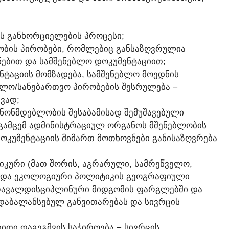
ᲘᲡ ᲒᲐᲜᲮᲝᲠᲪᲘᲔᲚᲔᲑᲘᲡ ᲞᲠᲝᲪᲔᲡᲘ;
ᲚᲝᲑᲘᲡ ᲞᲘᲠᲝᲑᲔᲑᲘ, ᲠᲝᲛᲚᲔᲑᲘᲪ ᲒᲐᲜᲡᲐᲖᲦᲕᲠᲣᲚᲘᲐ
ᲜᲔᲑᲘᲗ ᲓᲐ ᲡᲐᲛᲨᲔᲜᲔᲑᲚᲝ ᲓᲝᲙᲣᲛᲔᲜᲢᲐᲪᲘᲘᲗ;
ᲔᲜᲢᲐᲪᲘᲘᲡ ᲛᲝᲛᲖᲐᲓᲔᲑᲐ, ᲡᲐᲛᲨᲔᲜᲔᲑᲚᲝ ᲛᲝᲔᲓᲜᲘᲡ
ᲔᲑᲚᲝ/ᲡᲐᲜᲔᲑᲐᲠᲗᲕᲝ ᲞᲘᲠᲝᲑᲔᲑᲘᲡ ᲨᲔᲡᲠᲣᲚᲔᲑᲐ −
ᲕᲐᲓ;
ᲐᲜᲝᲜᲛᲓᲔᲑᲚᲝᲑᲘᲡ ᲨᲔᲡᲐᲑᲐᲛᲘᲡᲐᲓ ᲨᲔᲛᲣᲨᲐᲕᲔᲑᲣᲚᲘ
 ᲒᲐᲛᲪᲔᲛ ᲐᲓᲛᲘᲜᲘᲡᲢᲠᲐᲪᲘᲣᲚ ᲝᲠᲒᲐᲜᲝᲡ ᲛᲨᲔᲜᲔᲑᲚᲝᲑᲘᲡ
ᲓᲝᲙᲣᲛᲔᲜᲢᲐᲪᲘᲘᲡ ᲛᲘᲛᲐᲠᲗ ᲛᲝᲗᲮᲝᲕᲜᲔᲑᲘ ᲒᲐᲜᲘᲡᲐᲖᲦᲕᲠᲔᲑᲐ
ᲛᲘᲙᲣᲠᲘ (ᲛᲐᲗ ᲨᲝᲠᲘᲡ, ᲐᲒᲠᲐᲠᲣᲚᲘ, ᲡᲐᲛᲠᲔᲬᲕᲔᲚᲝ,
Ი ᲓᲐ ᲔᲙᲝᲚᲝᲒᲘᲣᲠᲘ ᲞᲝᲚᲘᲢᲘᲙᲘᲡ ᲒᲔᲝᲒᲠᲐᲤᲘᲣᲚᲘ
ᲛᲠᲐᲕᲐᲚᲓᲘᲡᲪᲘᲞᲚᲘᲜᲣᲠᲘ ᲛᲘᲓᲒᲝᲛᲘᲡ ᲤᲐᲠᲒᲚᲔᲑᲨᲘ ᲓᲐ
ᲓᲐᲑᲐᲚᲐᲜᲡᲔᲑᲣᲚ ᲒᲐᲜᲕᲘᲗᲐᲠᲔᲑᲐᲡ ᲓᲐ ᲡᲘᲕᲠᲪᲘᲡ
ᲘᲗᲘ ᲓᲐᲒᲔᲒᲛᲕᲘᲡ ᲡᲐᲭᲘᲠᲝᲔᲑᲐ − ᲡᲘᲕᲠᲪᲘᲡ