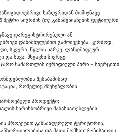
Ს ᲡᲐᲖᲝᲒᲐᲓᲝᲔᲑᲠᲘᲕᲘ ᲡᲐᲖᲦᲕᲠᲘᲓᲐᲜ ᲛᲝᲛᲘᲯᲜᲐᲕᲔ
5 ᲛᲔᲢᲠᲘ ᲡᲘᲒᲠᲫᲘᲡ (ᲗᲣ ᲒᲐᲜᲐᲨᲔᲜᲘᲐᲜᲔᲑᲘᲡ ᲓᲔᲢᲐᲚᲣᲠᲘ
ᲛᲘᲯᲜᲐᲕᲔ ᲓᲐᲠᲔᲒᲘᲡᲢᲠᲘᲠᲔᲑᲣᲚᲘ ᲐᲜ
ᲑᲠᲘᲕᲘ ᲓᲐᲜᲘᲨᲜᲣᲚᲔᲑᲘᲗ ᲒᲐᲛᲝᲘᲧᲔᲜᲔᲑᲐ, ᲙᲔᲠᲫᲝᲓ,
ᲑᲐᲦᲘ, ᲡᲙᲕᲔᲠᲘ, ᲬᲧᲚᲘᲡ ᲡᲐᲠᲙᲔ, ᲚᲐᲜᲓᲨᲐᲤᲢᲣᲠ-
 ᲓᲐ ᲡᲮᲕᲐ, ᲛᲡᲒᲐᲕᲡᲘ ᲡᲘᲕᲠᲪᲔ;
 ᲡᲐᲯᲐᲠᲝ ᲡᲐᲛᲐᲠᲗᲚᲘᲡ ᲘᲣᲠᲘᲓᲘᲣᲚᲘ ᲞᲘᲠᲘ − ᲡᲘᲕᲠᲪᲘᲗᲘ
;
ᲜᲝᲜᲛᲓᲔᲑᲚᲝᲑᲘᲡ ᲨᲔᲡᲐᲑᲐᲛᲘᲡᲐᲓ
ᲜᲢᲐᲪᲘᲐ, ᲠᲝᲛᲔᲚᲘᲪ ᲛᲨᲔᲜᲔᲑᲚᲝᲑᲘᲡ
 ᲬᲐᲠᲛᲝᲔᲑᲣᲚᲘ ᲞᲠᲝᲓᲣᲥᲢᲘ;
ᲐᲡᲐᲚᲘᲡ ᲮᲐᲠᲘᲡᲮᲝᲑᲠᲘᲕᲘ ᲛᲐᲮᲐᲡᲘᲐᲗᲔᲑᲚᲔᲑᲘᲡ
ᲔᲑᲘᲡ ᲞᲠᲝᲔᲥᲢᲘᲗ ᲒᲐᲜᲡᲐᲖᲦᲕᲠᲣᲚᲘ ᲢᲔᲠᲘᲢᲝᲠᲘᲐ,
ᲐᲜᲮᲝᲠᲪᲘᲔᲚᲔᲑᲘᲡᲐ ᲓᲐ ᲛᲐᲗᲘ ᲛᲝᲛᲡᲐᲮᲣᲠᲔᲑᲘᲡᲐᲗᲕᲘᲡ;