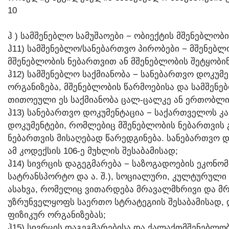
10
Ჰ ) ᲡᲐᲛᲨᲔᲜᲔᲑᲚᲝ ᲡᲐᲛᲣᲨᲐᲝᲔᲑᲘ − ᲝᲑᲘᲔᲥᲢᲘᲡ ᲛᲨᲔᲜᲔᲑᲚᲝᲑ
Ჰ11) ᲡᲐᲛᲨᲔᲜᲔᲑᲚᲝ/ᲡᲐᲜᲔᲑᲐᲠᲗᲕᲝ ᲞᲘᲠᲝᲑᲔᲑᲘ − ᲛᲨᲔᲜᲔᲑ
ᲛᲨᲔᲜᲔᲑᲚᲝᲑᲘᲡ ᲜᲔᲑᲐᲠᲗᲕᲘᲗ ᲐᲜ ᲛᲨᲔᲜᲔᲑᲚᲝᲑᲘᲡ ᲨᲔᲢᲧᲝᲑᲘ
Ჰ12) ᲡᲐᲛᲨᲔᲜᲔᲑᲚᲝ ᲡᲐᲥᲛᲘᲐᲜᲝᲑᲐ − ᲡᲐᲜᲔᲑᲐᲠᲗᲕᲝ ᲓᲝᲙᲣᲛ
ᲝᲠᲒᲐᲜᲘᲖᲔᲑᲐ, ᲛᲨᲔᲜᲔᲑᲚᲝᲑᲘᲡ ᲬᲐᲠᲛᲝᲔᲑᲘᲡᲐ ᲓᲐ ᲡᲐᲛᲨᲔᲜ
ᲗᲘᲗᲝᲔᲣᲚᲘ ᲔᲡ ᲡᲐᲥᲛᲘᲐᲜᲝᲑᲐ ᲪᲐᲚ-ᲪᲐᲚᲙᲔ ᲐᲜ ᲔᲠᲗᲝᲑᲚᲘ
Ჰ13) ᲡᲐᲜᲔᲑᲐᲠᲗᲕᲝ ᲓᲝᲙᲣᲛᲔᲜᲢᲐᲪᲘᲐ − ᲡᲐᲥᲐᲠᲗᲕᲔᲚᲝᲡ Კ
ᲓᲝᲙᲣᲛᲔᲜᲢᲔᲑᲘ, ᲠᲝᲛᲚᲔᲑᲘᲪ ᲛᲨᲔᲜᲔᲑᲚᲝᲑᲘᲡ ᲜᲔᲑᲐᲠᲗᲕᲘᲡ
ᲜᲔᲑᲐᲠᲗᲕᲘᲡ ᲛᲘᲡᲐᲦᲔᲑᲐᲓ ᲬᲐᲠᲔᲓᲒᲘᲜᲔᲑᲐ. ᲡᲐᲜᲔᲑᲐᲠᲗᲕᲝ 
ᲐᲛ ᲙᲝᲓᲔᲥᲡᲘᲡ 106-Ე ᲛᲣᲮᲚᲘᲡ ᲨᲔᲡᲐᲑᲐᲛᲘᲡᲐᲓ;
Ჰ14) ᲡᲘᲕᲠᲪᲘᲡ ᲓᲐᲒᲔᲒᲛᲐᲠᲔᲑᲐ − ᲡᲐᲖᲝᲒᲐᲓᲝᲔᲑᲘᲡ ᲔᲙᲝᲜᲝ
ᲡᲐᲢᲠᲐᲜᲡᲞᲝᲠᲢᲝ ᲓᲐ Ა. Შ.), ᲡᲝᲪᲘᲐᲚᲣᲠᲘ, ᲙᲣᲚᲢᲣᲠᲣᲚ
ᲐᲡᲐᲮᲕᲐ, ᲠᲝᲛᲔᲚᲘᲪ ᲕᲘᲗᲐᲠᲓᲔᲑᲐ ᲛᲠᲐᲕᲐᲚᲛᲮᲠᲘᲕᲘ ᲓᲐ 
ᲣᲖᲠᲣᲜᲕᲔᲚᲧᲝᲤᲡ ᲡᲐᲔᲠᲗᲝ ᲡᲢᲠᲐᲢᲔᲒᲘᲘᲡ ᲨᲔᲡᲐᲑᲐᲛᲘᲡᲐᲓ, 
ᲤᲘᲖᲘᲙᲣᲠ ᲝᲠᲒᲐᲜᲘᲖᲔᲑᲐᲡ;
Ჰ15) ᲡᲘᲕᲠᲪᲘᲡ ᲓᲐᲒᲔᲒᲛᲐᲠᲔᲑᲘᲡᲐ ᲓᲐ ᲥᲐᲚᲐᲥᲗᲛᲨᲔᲜᲔᲑᲚᲝᲑ