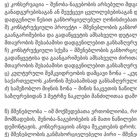
Ყ) ᲙᲝᲜᲡᲔᲠᲕᲐᲪᲘᲐ − ᲨᲔᲜᲝᲑᲐ-ᲜᲐᲒᲔᲑᲝᲑᲘᲡ ᲐᲠᲡᲔᲑᲣᲚᲘ ᲛᲓᲒ
ᲒᲐᲜᲐᲓᲒᲣᲠᲔᲑᲘᲡᲐᲒᲐᲜ ᲐᲜ ᲨᲔᲣᲥᲪᲔᲕᲘ ᲪᲕᲚᲘᲚᲔᲑᲔᲑᲘᲡᲐᲒᲐᲜ
ᲓᲐᲓᲒᲔᲜᲘᲚᲘ ᲬᲔᲡᲘᲗ ᲒᲐᲜᲮᲝᲠᲪᲘᲔᲚᲔᲑᲣᲚ ᲦᲝᲜᲘᲡᲫᲘᲔᲑᲐ
Შ) ᲙᲝᲜᲡᲢᲠᲣᲥᲪᲘᲣᲚᲘ ᲞᲠᲝᲔᲥᲢᲘ − ᲛᲨᲔᲜᲔᲑᲚᲝᲑᲘᲡ ᲒᲐᲜᲮ
ᲒᲐᲐᲜᲒᲐᲠᲘᲨᲔᲑᲘᲡᲐ ᲓᲐ ᲒᲐᲓᲐᲬᲧᲕᲔᲢᲘᲡ ᲐᲛᲡᲐᲮᲕᲔᲚᲘ ᲓᲔᲢᲐ
ᲛᲗᲐᲕᲠᲝᲑᲘᲡ ᲨᲔᲡᲐᲑᲐᲛᲘᲡᲘ ᲓᲐᲓᲒᲔᲜᲘᲚᲔᲑᲘᲗ ᲒᲐᲜᲡᲐᲖᲦᲕᲠ
Ჩ) ᲙᲝᲜᲡᲢᲠᲣᲥᲪᲘᲣᲚᲘ ᲡᲥᲔᲛᲐ − ᲛᲨᲔᲜᲔᲑᲚᲝᲑᲘᲡ ᲒᲐᲜᲮᲝᲠᲪ
ᲒᲐᲓᲐᲬᲧᲕᲔᲢᲘᲡᲐ ᲓᲐ ᲒᲐᲐᲜᲒᲐᲠᲘᲨᲔᲑᲘᲡ ᲐᲛᲡᲐᲮᲕᲔᲚᲘ ᲫᲘᲠᲘ
ᲛᲗᲐᲕᲠᲝᲑᲘᲡ ᲨᲔᲡᲐᲑᲐᲛᲘᲡᲘ ᲓᲐᲓᲒᲔᲜᲘᲚᲔᲑᲘᲗ ᲒᲐᲜᲡᲐᲖᲦᲕᲠ
Ც) ᲙᲣᲚᲢᲣᲠᲣᲚᲘ ᲛᲔᲛᲙᲕᲘᲓᲠᲔᲝᲑᲘᲡ ᲓᲐᲛᲪᲐᲕᲘ ᲖᲝᲜᲐ − „Კ
ᲡᲐᲥᲐᲠᲗᲕᲔᲚᲝᲡ ᲙᲐᲜᲝᲜᲘᲡ ᲨᲔᲡᲐᲑᲐᲛᲘᲡᲐᲓ ᲒᲐᲜᲡᲐᲖᲦᲕᲠᲣᲚᲘ
Ძ) ᲡᲐᲛᲔᲖᲝᲑᲚᲝ ᲛᲘᲯᲜᲘᲡ ᲖᲝᲜᲐ − ᲛᲘᲬᲘᲡ ᲜᲐᲙᲕᲔᲗᲘᲡ ᲜᲐᲬᲘ
ᲡᲐᲖᲦᲕᲠᲔᲑᲘᲓᲐᲜ 3 ᲛᲔᲢᲠᲖᲔ ᲜᲐᲙᲚᲔᲑᲘ ᲛᲐᲜᲫᲘᲚᲘᲗᲐᲐ ᲓᲐᲨ
Წ) ᲛᲨᲔᲜᲔᲑᲚᲝᲑᲐ − ᲘᲛ ᲛᲝᲥᲛᲔᲓᲔᲑᲐᲗᲐ ᲔᲠᲗᲝᲑᲚᲘᲝᲑᲐ, 
ᲛᲝᲛᲖᲐᲓᲔᲑᲘᲡ, ᲨᲔᲜᲝᲑᲐ-ᲜᲐᲒᲔᲑᲝᲑᲔᲑᲘᲡ ᲐᲜ ᲛᲐᲗᲘ ᲜᲐᲬᲘᲚᲔᲑ
ᲓᲔᲛᲝᲜᲢᲐᲟᲘᲡ, ᲙᲝᲜᲡᲔᲠᲕᲐᲪᲘᲘᲡ ᲐᲜ/ᲓᲐ ᲨᲔᲙᲔᲗᲔᲑᲘᲡ ᲓᲠᲝᲡ;
Ჭ) ᲛᲨᲔᲜᲔᲑᲚᲝᲑᲘᲡ ᲒᲐᲜᲛᲐᲮᲝᲠᲪᲘᲔᲚᲔᲑᲔᲚᲘ ᲞᲘᲠᲘ − ᲛᲨᲔ