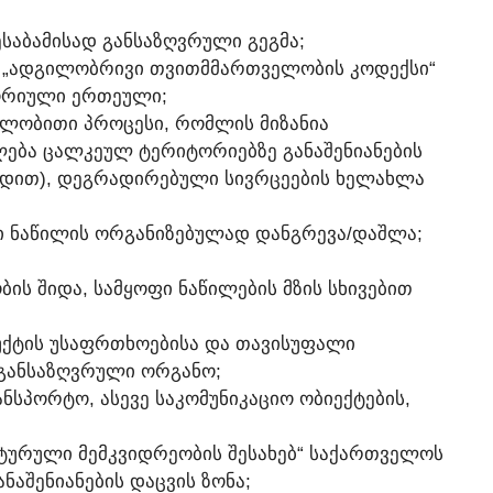
ᲨᲔᲡᲐᲑᲐᲛᲘᲡᲐᲓ ᲒᲐᲜᲡᲐᲖᲦᲕᲠᲣᲚᲘ ᲒᲔᲒᲛᲐ;
Თ „ᲐᲓᲒᲘᲚᲝᲑᲠᲘᲕᲘ ᲗᲕᲘᲗᲛᲛᲐᲠᲗᲕᲔᲚᲝᲑᲘᲡ ᲙᲝᲓᲔᲥᲡᲘ“
ᲝᲠᲘᲣᲚᲘ ᲔᲠᲗᲔᲣᲚᲘ;
ᲑᲚᲝᲑᲘᲗᲘ ᲞᲠᲝᲪᲔᲡᲘ, ᲠᲝᲛᲚᲘᲡ ᲛᲘᲖᲐᲜᲘᲐ
ᲔᲑᲐ ᲪᲐᲚᲙᲔᲣᲚ ᲢᲔᲠᲘᲢᲝᲠᲘᲔᲑᲖᲔ ᲒᲐᲜᲐᲨᲔᲜᲘᲐᲜᲔᲑᲘᲡ
ᲖᲠᲓᲘᲗ), ᲓᲔᲒᲠᲐᲓᲘᲠᲔᲑᲣᲚᲘ ᲡᲘᲕᲠᲪᲔᲔᲑᲘᲡ ᲮᲔᲚᲐᲮᲚᲐ
ᲘᲡᲘ ᲜᲐᲬᲘᲚᲘᲡ ᲝᲠᲒᲐᲜᲘᲖᲔᲑᲣᲚᲐᲓ ᲓᲐᲜᲒᲠᲔᲕᲐ/ᲓᲐᲨᲚᲐ;
ᲑᲘᲡ ᲨᲘᲓᲐ, ᲡᲐᲛᲧᲝᲤᲘ ᲜᲐᲬᲘᲚᲔᲑᲘᲡ ᲛᲖᲘᲡ ᲡᲮᲘᲕᲔᲑᲘᲗ
ᲣᲥᲢᲘᲡ ᲣᲡᲐᲤᲠᲗᲮᲝᲔᲑᲘᲡᲐ ᲓᲐ ᲗᲐᲕᲘᲡᲣᲤᲐᲚᲘ
Თ ᲒᲐᲜᲡᲐᲖᲦᲕᲠᲣᲚᲘ ᲝᲠᲒᲐᲜᲝ;
ᲜᲡᲞᲝᲠᲢᲝ, ᲐᲡᲔᲕᲔ ᲡᲐᲙᲝᲛᲣᲜᲘᲙᲐᲪᲘᲝ ᲝᲑᲘᲔᲥᲢᲔᲑᲘᲡ,
ᲚᲢᲣᲠᲣᲚᲘ ᲛᲔᲛᲙᲕᲘᲓᲠᲔᲝᲑᲘᲡ ᲨᲔᲡᲐᲮᲔᲑ“ ᲡᲐᲥᲐᲠᲗᲕᲔᲚᲝᲡ
ᲜᲐᲨᲔᲜᲘᲐᲜᲔᲑᲘᲡ ᲓᲐᲪᲕᲘᲡ ᲖᲝᲜᲐ;