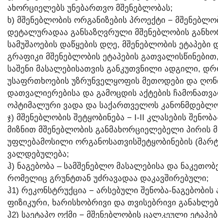
ᲐᲮᲝᲠᲪᲘᲔᲚᲔᲑᲡ ᲣᲜᲔᲑᲐᲠᲗᲕᲝ ᲛᲨᲔᲜᲔᲑᲚᲝᲑᲐᲡ;
Ხ) ᲛᲨᲔᲜᲔᲑᲚᲝᲑᲘᲡ ᲝᲠᲒᲐᲜᲘᲖᲔᲑᲘᲡ ᲞᲠᲝᲔᲥᲢᲘ − ᲛᲨᲔᲜᲔᲑᲚ
ᲓᲔᲢᲐᲚᲣᲠᲐᲓᲐᲐ ᲒᲐᲜᲡᲐᲖᲦᲕᲠᲣᲚᲘ ᲛᲨᲔᲜᲔᲑᲚᲝᲑᲘᲡ ᲒᲐᲜᲮᲝᲠ
ᲡᲐᲛᲣᲨᲐᲝᲔᲑᲘᲡ ᲓᲐᲬᲧᲔᲑᲘᲡ ᲓᲦᲔ, ᲛᲨᲔᲜᲔᲑᲚᲝᲑᲘᲡ ᲔᲢᲐᲞᲔᲑᲘ
ᲒᲠᲐᲤᲘᲙᲘ ᲛᲨᲔᲜᲔᲑᲚᲝᲑᲘᲡ ᲔᲢᲐᲞᲔᲑᲘᲡ ᲒᲐᲗᲕᲐᲚᲘᲡᲬᲘᲜᲔᲑᲘᲗ,
ᲡᲐᲨᲔᲜᲘ ᲛᲐᲡᲐᲚᲔᲑᲘᲡᲐᲗᲕᲘᲡ ᲒᲐᲜᲙᲣᲗᲕᲜᲘᲚᲘ ᲐᲓᲒᲘᲚᲘ, ᲓᲠᲝ
ᲣᲡᲐᲤᲠᲗᲮᲝᲔᲑᲘᲡ ᲣᲖᲠᲣᲜᲕᲔᲚᲧᲝᲤᲘᲡ ᲛᲔᲗᲝᲓᲔᲑᲘ ᲓᲐ ᲦᲝᲜᲘ
ᲓᲐᲗᲕᲐᲚᲘᲔᲠᲔᲑᲘᲡᲐ ᲓᲐ ᲒᲐᲛᲝᲪᲓᲘᲡ ᲐᲥᲢᲔᲑᲘᲡ ᲩᲐᲛᲝᲜᲐᲗᲕᲐᲚ
ᲝᲞᲢᲘᲛᲐᲚᲣᲠᲘ ᲕᲐᲓᲐ ᲓᲐ ᲡᲐᲥᲐᲠᲗᲕᲔᲚᲝᲡ ᲙᲐᲜᲝᲜᲛᲓᲔᲑᲚᲝᲑ
Ჯ) ᲛᲨᲔᲜᲔᲑᲚᲝᲑᲘᲡ ᲨᲔᲢᲧᲝᲑᲘᲜᲔᲑᲐ − I-II ᲙᲚᲐᲡᲔᲑᲘᲡ ᲨᲔᲜᲝ
ᲛᲘᲖᲜᲘᲗ ᲛᲨᲔᲜᲔᲑᲚᲝᲑᲘᲡ ᲒᲐᲜᲛᲐᲮᲝᲠᲪᲘᲔᲚᲔᲑᲔᲚᲘ ᲞᲘᲠᲘᲡ Მ
ᲣᲤᲚᲔᲑᲐᲛᲝᲡᲘᲚᲘ ᲝᲠᲒᲐᲜᲝᲡᲐᲗᲕᲘᲡᲨᲔᲢᲧᲝᲑᲘᲜᲔᲑᲘᲡ (ᲛᲐᲠᲢᲘ
ᲕᲐᲚᲓᲔᲑᲣᲚᲔᲑᲐ;
Ჰ) ᲜᲐᲒᲔᲑᲝᲑᲐ – ᲡᲐᲛᲨᲔᲜᲔᲑᲚᲝ ᲛᲐᲡᲐᲚᲔᲑᲘᲡᲐ ᲓᲐ ᲜᲐᲙᲔᲗᲝᲑ
ᲠᲝᲛᲔᲚᲘᲪ ᲒᲠᲣᲜᲢᲗᲐᲜ ᲣᲫᲠᲐᲕᲐᲓᲐᲐ ᲓᲐᲙᲐᲕᲨᲘᲠᲔᲑᲣᲚᲘ;
Ჰ1) ᲠᲔᲙᲝᲜᲡᲢᲠᲣᲥᲪᲘᲐ − ᲐᲠᲡᲔᲑᲣᲚᲘ ᲨᲔᲜᲝᲑᲐ-ᲜᲐᲒᲔᲑᲝᲑᲘᲡ 
ᲤᲘᲖᲘᲙᲣᲠᲘ, ᲮᲐᲠᲘᲡᲮᲝᲑᲠᲘᲕᲘ ᲓᲐ ᲗᲕᲘᲡᲔᲑᲠᲘᲕᲘ ᲒᲐᲜᲐᲮᲚᲔᲑ
Ჰ2) ᲡᲐᲔᲢᲐᲞᲝ ᲝᲥᲛᲘ − ᲛᲨᲔᲜᲔᲑᲚᲝᲑᲘᲡ ᲪᲐᲚᲙᲔᲣᲚᲘ ᲔᲢᲐᲞᲔ