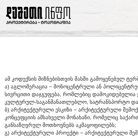
ᲐᲛ ᲙᲝᲓᲔᲥᲡᲘᲡ ᲛᲘᲖᲜᲔᲑᲘᲡᲗᲕᲘᲡ ᲛᲐᲡᲨᲘ ᲒᲐᲛᲝᲧᲔᲜᲔᲑᲣᲚ ᲢᲔᲠ
Ა) ᲐᲒᲚᲝᲛᲔᲠᲐᲪᲘᲐ − ᲛᲝᲜᲝᲪᲔᲜᲢᲠᲣᲚᲘ ᲐᲜ ᲞᲝᲚᲘᲪᲔᲜᲢᲠᲣ
ᲡᲘᲕᲠᲪᲘᲗᲘ ᲓᲐᲯᲒᲣᲤᲔᲑᲐ, ᲠᲝᲛᲚᲔᲑᲘᲪ ᲓᲐᲛᲝᲙᲘᲓᲔᲑᲣᲚᲘᲐ Ე
ᲙᲣᲚᲢᲣᲠᲣᲚ-ᲡᲐᲒᲐᲜᲛᲐᲜᲐᲗᲚᲔᲑᲚᲝ, ᲡᲐᲢᲠᲐᲜᲡᲞᲝᲠᲢᲝ ᲓᲐ 
Ბ) ᲐᲠᲥᲘᲢᲔᲥᲢᲣᲠᲣᲚᲘ ᲔᲡᲙᲘᲖᲘ − ᲐᲠᲥᲘᲢᲔᲥᲢᲣᲠᲣᲚᲘ ᲨᲔᲛᲝ
ᲙᲝᲜᲪᲔᲤᲪᲘᲘᲡ ᲐᲛᲡᲐᲮᲕᲔᲚᲘ ᲛᲝᲜᲐᲮᲐᲖᲘ, ᲠᲝᲛᲔᲚᲘᲪ ᲡᲐᲥᲐ
ᲒᲐᲜᲡᲐᲖᲦᲕᲠᲣᲚ ᲛᲝᲗᲮᲝᲕᲜᲔᲑᲡ ᲐᲙᲛᲐᲧᲝᲤᲘᲚᲔᲑᲡ;
Გ) ᲐᲠᲥᲘᲢᲔᲥᲢᲣᲠᲣᲚᲘ ᲞᲠᲝᲔᲥᲢᲘ − ᲐᲠᲥᲘᲢᲔᲥᲢᲣᲠᲣᲚᲘ ᲨᲔᲛ