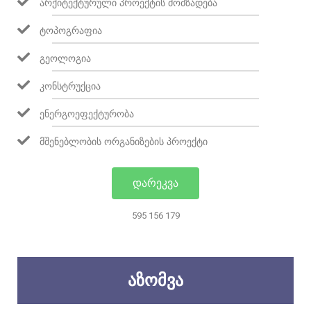
ᲐᲠᲥᲘᲢᲔᲥᲢᲣᲠᲣᲚᲘ ᲞᲠᲝᲔᲥᲢᲘᲡ ᲛᲝᲛᲖᲐᲓᲔᲑᲐ
ᲢᲝᲞᲝᲒᲠᲐᲤᲘᲐ
ᲒᲔᲝᲚᲝᲒᲘᲐ
ᲙᲝᲜᲡᲢᲠᲣᲥᲪᲘᲐ
ᲔᲜᲔᲠᲒᲝᲔᲤᲔᲥᲢᲣᲠᲝᲑᲐ
ᲛᲨᲔᲜᲔᲑᲚᲝᲑᲘᲡ ᲝᲠᲒᲐᲜᲘᲖᲔᲑᲘᲡ ᲞᲠᲝᲔᲥᲢᲘ
ᲓᲐᲠᲔᲙᲕᲐ
595 156 179
ᲐᲖᲝᲛᲕᲐ