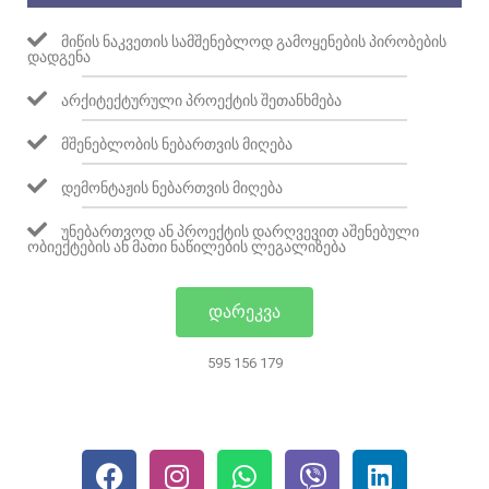
ᲛᲘᲬᲘᲡ ᲜᲐᲙᲕᲔᲗᲘᲡ ᲡᲐᲛᲨᲔᲜᲔᲑᲚᲝᲓ ᲒᲐᲛᲝᲧᲔᲜᲔᲑᲘᲡ ᲞᲘᲠᲝᲑᲔᲑᲘᲡ
ᲓᲐᲓᲒᲔᲜᲐ
ᲐᲠᲥᲘᲢᲔᲥᲢᲣᲠᲣᲚᲘ ᲞᲠᲝᲔᲥᲢᲘᲡ ᲨᲔᲗᲐᲜᲮᲛᲔᲑᲐ
ᲛᲨᲔᲜᲔᲑᲚᲝᲑᲘᲡ ᲜᲔᲑᲐᲠᲗᲕᲘᲡ ᲛᲘᲦᲔᲑᲐ
ᲓᲔᲛᲝᲜᲢᲐᲟᲘᲡ ᲜᲔᲑᲐᲠᲗᲕᲘᲡ ᲛᲘᲦᲔᲑᲐ
ᲣᲜᲔᲑᲐᲠᲗᲕᲝᲓ ᲐᲜ ᲞᲠᲝᲔᲥᲢᲘᲡ ᲓᲐᲠᲦᲕᲔᲕᲘᲗ ᲐᲨᲔᲜᲔᲑᲣᲚᲘ
ᲝᲑᲘᲔᲥᲢᲔᲑᲘᲡ ᲐᲜ ᲛᲐᲗᲘ ᲜᲐᲬᲘᲚᲔᲑᲘᲡ ᲚᲔᲒᲐᲚᲘᲖᲔᲑᲐ
ᲓᲐᲠᲔᲙᲕᲐ
595 156 179