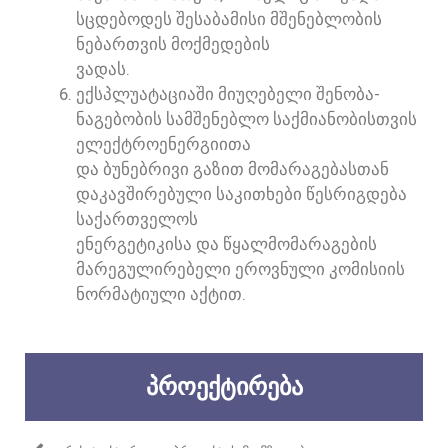
ᲡᲪᲓᲔᲑᲝᲓᲔᲡ ᲨᲔᲡᲐᲑᲐᲛᲘᲡᲘ ᲛᲨᲔᲜᲔᲑᲚᲝᲑᲘᲡ
ᲜᲔᲑᲐᲠᲗᲕᲘᲡ ᲛᲝᲥᲛᲔᲓᲔᲑᲘᲡ
ᲕᲐᲓᲐᲡ.
ᲔᲥᲡᲞᲚᲣᲐᲢᲐᲪᲘᲐᲨᲘ ᲛᲘᲣᲦᲔᲑᲔᲚᲘ ᲨᲔᲜᲝᲑᲐ-
ᲜᲐᲒᲔᲑᲝᲑᲘᲡ ᲡᲐᲛᲨᲔᲜᲔᲑᲚᲝ ᲡᲐᲥᲛᲘᲐᲜᲝᲑᲘᲡᲗᲕᲘᲡ
ᲔᲚᲔᲥᲢᲠᲝᲔᲜᲔᲠᲒᲘᲘᲗᲐ
ᲓᲐ ᲑᲣᲜᲔᲑᲠᲘᲕᲘ ᲒᲐᲖᲘᲗ ᲛᲝᲛᲐᲠᲐᲒᲔᲑᲐᲡᲗᲐᲜ
ᲓᲐᲙᲐᲕᲨᲘᲠᲔᲑᲣᲚᲘ ᲡᲐᲙᲘᲗᲮᲔᲑᲘ ᲬᲔᲡᲠᲘᲒᲓᲔᲑᲐ
ᲡᲐᲥᲐᲠᲗᲕᲔᲚᲝᲡ
ᲔᲜᲔᲠᲒᲔᲢᲘᲙᲘᲡᲐ ᲓᲐ ᲬᲧᲐᲚᲛᲝᲛᲐᲠᲐᲒᲔᲑᲘᲡ
ᲛᲐᲠᲔᲒᲣᲚᲘᲠᲔᲑᲔᲚᲘ ᲔᲠᲝᲕᲜᲣᲚᲘ ᲙᲝᲛᲘᲡᲘᲘᲡ
ᲜᲝᲠᲛᲐᲢᲘᲣᲚᲘ ᲐᲥᲢᲘᲗ.
ᲞᲠᲝᲔᲥᲢᲘᲠᲔᲑᲐ