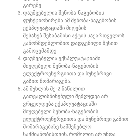
ᲒᲐᲠᲔᲨᲔ
ᲓᲐᲣᲨᲕᲔᲑᲔᲚᲘᲐ ᲨᲔᲜᲝᲑᲐ-ᲜᲐᲒᲔᲑᲝᲑᲘᲡ
ᲤᲣᲜᲥᲪᲘᲝᲜᲘᲠᲔᲑᲐ ᲐᲛ ᲨᲔᲜᲝᲑᲐ-ᲜᲐᲒᲔᲑᲝᲑᲘᲡ
ᲔᲥᲡᲞᲚᲣᲐᲢᲐᲪᲘᲐᲨᲘ ᲛᲘᲦᲔᲑᲘᲡ
ᲨᲔᲡᲐᲮᲔᲑ ᲨᲔᲡᲐᲑᲐᲛᲘᲡᲘ ᲐᲥᲢᲘᲡ ᲡᲐᲥᲐᲠᲗᲕᲔᲚᲝᲡ
ᲙᲐᲜᲝᲜᲛᲓᲔᲑᲚᲝᲑᲘᲗ ᲓᲐᲓᲒᲔᲜᲘᲚᲘ ᲬᲔᲡᲘᲗ
ᲒᲐᲛᲝᲪᲔᲛᲐᲛᲓᲔ.
ᲓᲐᲣᲨᲕᲔᲑᲔᲚᲘᲐ ᲔᲥᲡᲞᲚᲣᲐᲢᲐᲪᲘᲐᲨᲘ
ᲛᲘᲣᲦᲔᲑᲔᲚᲘ ᲨᲔᲜᲝᲑᲐ-ᲜᲐᲒᲔᲑᲝᲑᲘᲡ
ᲔᲚᲔᲥᲢᲠᲝᲔᲜᲔᲠᲒᲘᲘᲗᲐ ᲓᲐ ᲑᲣᲜᲔᲑᲠᲘᲕᲘ
ᲒᲐᲖᲘᲗ ᲛᲝᲛᲐᲠᲐᲒᲔᲑᲐ.
ᲐᲛ ᲛᲣᲮᲚᲘᲡ ᲛᲔ-2 ᲜᲐᲬᲘᲚᲘᲗ
ᲒᲐᲗᲕᲐᲚᲘᲡᲬᲘᲜᲔᲑᲣᲚᲘ ᲨᲔᲖᲦᲣᲓᲕᲐ ᲐᲠ
ᲕᲠᲪᲔᲚᲓᲔᲑᲐ ᲔᲥᲡᲞᲚᲣᲐᲢᲐᲪᲘᲐᲨᲘ
ᲛᲘᲣᲦᲔᲑᲔᲚᲘ ᲨᲔᲜᲝᲑᲐ-ᲜᲐᲒᲔᲑᲝᲑᲘᲡ
ᲔᲚᲔᲥᲢᲠᲝᲔᲜᲔᲠᲒᲘᲘᲗᲐ ᲓᲐ ᲑᲣᲜᲔᲑᲠᲘᲕᲘ ᲒᲐᲖᲘᲗ
ᲛᲝᲛᲐᲠᲐᲒᲔᲑᲐᲖᲔ ᲡᲐᲛᲨᲔᲜᲔᲑᲚᲝ
ᲡᲐᲥᲛᲘᲐᲜᲝᲑᲘᲡᲗᲕᲘᲡ, ᲠᲝᲛᲔᲚᲘᲪ ᲐᲠ ᲣᲜᲓᲐ