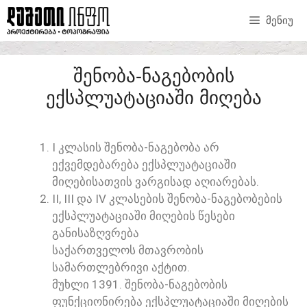
ᲛᲔᲜᲘᲣ
ᲨᲔᲜᲝᲑᲐ-ᲜᲐᲒᲔᲑᲝᲑᲘᲡ
ᲔᲥᲡᲞᲚᲣᲐᲢᲐᲪᲘᲐᲨᲘ ᲛᲘᲦᲔᲑᲐ
I ᲙᲚᲐᲡᲘᲡ ᲨᲔᲜᲝᲑᲐ-ᲜᲐᲒᲔᲑᲝᲑᲐ ᲐᲠ
ᲔᲥᲕᲔᲛᲓᲔᲑᲐᲠᲔᲑᲐ ᲔᲥᲡᲞᲚᲣᲐᲢᲐᲪᲘᲐᲨᲘ
ᲛᲘᲦᲔᲑᲘᲡᲐᲗᲕᲘᲡ ᲕᲐᲠᲒᲘᲡᲐᲓ ᲐᲦᲘᲐᲠᲔᲑᲐᲡ.
II, III ᲓᲐ IV ᲙᲚᲐᲡᲔᲑᲘᲡ ᲨᲔᲜᲝᲑᲐ-ᲜᲐᲒᲔᲑᲝᲑᲔᲑᲘᲡ
ᲔᲥᲡᲞᲚᲣᲐᲢᲐᲪᲘᲐᲨᲘ ᲛᲘᲦᲔᲑᲘᲡ ᲬᲔᲡᲔᲑᲘ
ᲒᲐᲜᲘᲡᲐᲖᲦᲕᲠᲔᲑᲐ
ᲡᲐᲥᲐᲠᲗᲕᲔᲚᲝᲡ ᲛᲗᲐᲕᲠᲝᲑᲘᲡ
ᲡᲐᲛᲐᲠᲗᲚᲔᲑᲠᲘᲕᲘ ᲐᲥᲢᲘᲗ.
ᲛᲣᲮᲚᲘ 1391. ᲨᲔᲜᲝᲑᲐ-ᲜᲐᲒᲔᲑᲝᲑᲘᲡ
ᲤᲣᲜᲥᲪᲘᲝᲜᲘᲠᲔᲑᲐ ᲔᲥᲡᲞᲚᲣᲐᲢᲐᲪᲘᲐᲨᲘ ᲛᲘᲦᲔᲑᲘᲡ