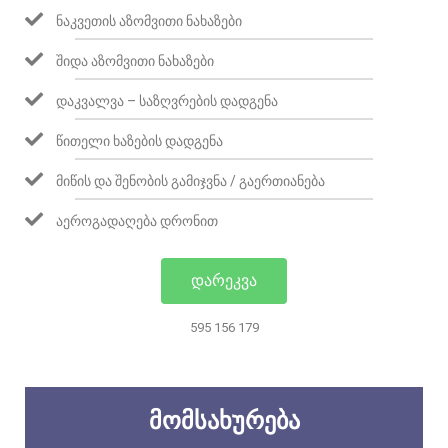
ᲜᲐᲙᲕᲔᲗᲘᲡ ᲐᲖᲝᲛᲕᲘᲗᲘ ᲜᲐᲮᲐᲖᲔᲑᲘ
ᲨᲘᲓᲐ ᲐᲖᲝᲛᲕᲘᲗᲘ ᲜᲐᲮᲐᲖᲔᲑᲘ
ᲓᲐᲙᲕᲐᲚᲕᲐ – ᲡᲐᲖᲦᲕᲠᲔᲑᲘᲡ ᲓᲐᲓᲒᲔᲜᲐ
ᲬᲘᲗᲔᲚᲘ ᲮᲐᲖᲔᲑᲘᲡ ᲓᲐᲓᲒᲔᲜᲐ
ᲛᲘᲬᲘᲡ ᲓᲐ ᲨᲔᲜᲝᲑᲘᲡ ᲒᲐᲛᲘᲯᲕᲜᲐ / ᲒᲐᲔᲠᲗᲘᲐᲜᲔᲑᲐ
ᲐᲔᲠᲝᲒᲐᲓᲐᲦᲔᲑᲐ ᲓᲠᲝᲜᲘᲗ
ᲓᲐᲠᲔᲙᲕᲐ
595 156 179
ᲛᲝᲛᲡᲐᲮᲣᲠᲔᲑᲐ