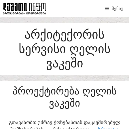
SKIP
ᲛᲔᲜᲘᲣ
TO
CONTENT
ᲐᲠᲥᲘᲢᲔᲥᲝᲠᲘᲡ
ᲡᲔᲠᲕᲘᲡᲘ ᲦᲔᲚᲘᲡ
ᲕᲐᲙᲔᲨᲘ
ᲞᲠᲝᲔᲥᲢᲘᲠᲔᲑᲐ ᲦᲔᲚᲘᲡ
ᲕᲐᲙᲔᲨᲘ
ᲒᲗᲐᲕᲐᲖᲝᲑᲗ ᲣᲫᲠᲐᲕ ᲥᲝᲜᲔᲑᲐᲡᲗᲐᲜ ᲓᲐᲙᲐᲕᲨᲘᲠᲔᲑᲣᲚ