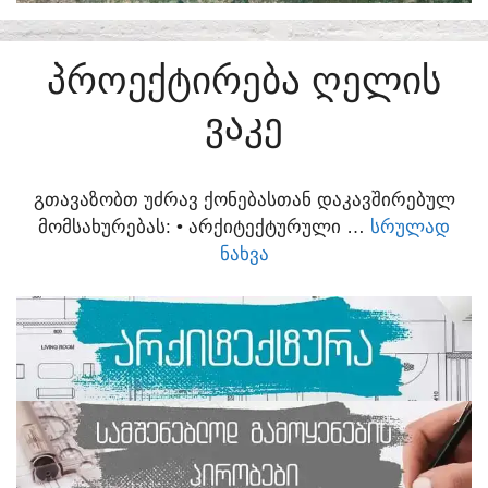
ᲞᲠᲝᲔᲥᲢᲘᲠᲔᲑᲐ ᲦᲔᲚᲘᲡ
ᲕᲐᲙᲔ
ᲒᲗᲐᲕᲐᲖᲝᲑᲗ ᲣᲫᲠᲐᲕ ᲥᲝᲜᲔᲑᲐᲡᲗᲐᲜ ᲓᲐᲙᲐᲕᲨᲘᲠᲔᲑᲣᲚ
ᲛᲝᲛᲡᲐᲮᲣᲠᲔᲑᲐᲡ:​ • ᲐᲠᲥᲘᲢᲔᲥᲢᲣᲠᲣᲚᲘ …
ᲡᲠᲣᲚᲐᲓ
ᲜᲐᲮᲕᲐ