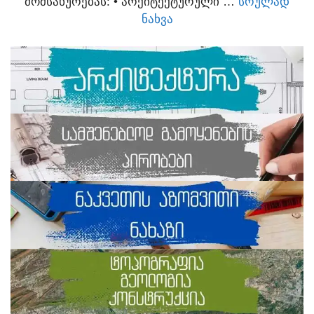
ᲛᲝᲛᲡᲐᲮᲣᲠᲔᲑᲐᲡ:​ • ᲐᲠᲥᲘᲢᲔᲥᲢᲣᲠᲣᲚᲘ …
ᲡᲠᲣᲚᲐᲓ
ᲜᲐᲮᲕᲐ