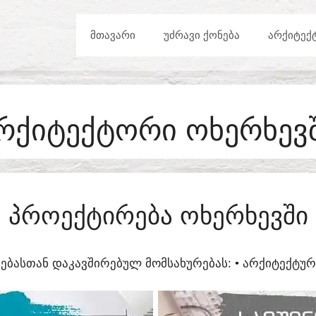
ᲛᲗᲐᲕᲐᲠᲘ
ᲣᲫᲠᲐᲕᲘ ᲥᲝᲜᲔᲑᲐ
ᲐᲠᲥᲘᲢᲔᲥ
ᲠᲥᲘᲢᲔᲥᲢᲝᲠᲘ ᲝᲮᲔᲠᲮᲔᲕ
ᲞᲠᲝᲔᲥᲢᲘᲠᲔᲑᲐ ᲝᲮᲔᲠᲮᲔᲕᲨᲘ
ᲔᲑᲐᲡᲗᲐᲜ ᲓᲐᲙᲐᲕᲨᲘᲠᲔᲑᲣᲚ ᲛᲝᲛᲡᲐᲮᲣᲠᲔᲑᲐᲡ:​ • ᲐᲠᲥᲘᲢᲔᲥᲢ