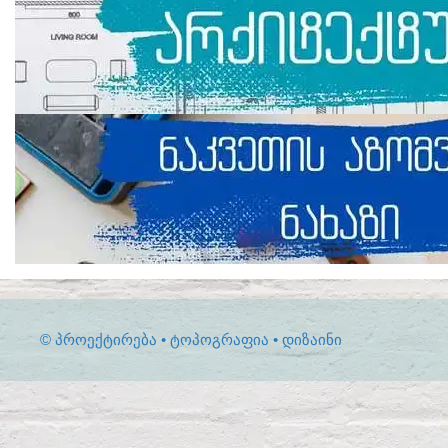
© ᲞᲠᲝᲔᲥᲢᲘᲠᲔᲑᲐ • ᲢᲝᲞᲝᲒᲠᲐᲤᲘᲐ • ᲓᲘᲖᲐᲘᲜᲘ