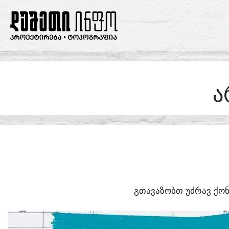
SKIP
TO
CONTENT
Ა
ᲒᲗᲐᲕᲐᲖᲝᲑᲗ ᲣᲫᲠᲐᲕ ᲥᲝᲜ