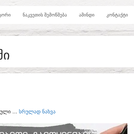
ᲢᲝᲠᲘ
ᲜᲐᲙᲕᲔᲗᲘᲡ ᲨᲔᲛᲝᲬᲛᲔᲑᲐ
ᲐᲛᲘᲜᲓᲘ
ᲙᲝᲜᲢᲐᲥᲢᲘ
ᲨᲘ
ᲣᲠᲣᲚᲘ …
ᲡᲠᲣᲚᲐᲓ ᲜᲐᲮᲕᲐ