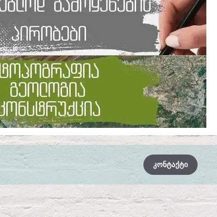
ᲙᲝᲜᲢᲐᲥᲢᲘ