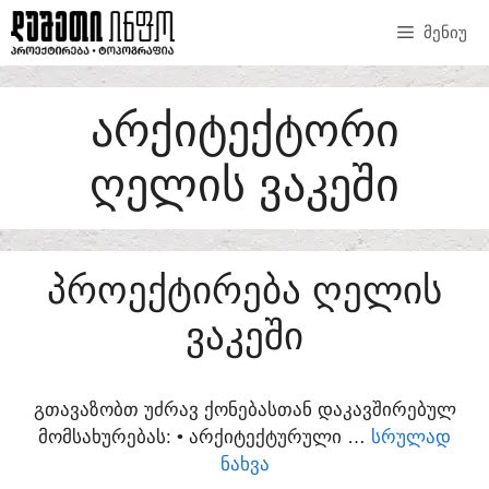
SKIP
ᲛᲔᲜᲘᲣ
TO
CONTENT
ᲐᲠᲥᲘᲢᲔᲥᲢᲝᲠᲘ
ᲦᲔᲚᲘᲡ ᲕᲐᲙᲔᲨᲘ
ᲞᲠᲝᲔᲥᲢᲘᲠᲔᲑᲐ ᲦᲔᲚᲘᲡ
ᲕᲐᲙᲔᲨᲘ
ᲒᲗᲐᲕᲐᲖᲝᲑᲗ ᲣᲫᲠᲐᲕ ᲥᲝᲜᲔᲑᲐᲡᲗᲐᲜ ᲓᲐᲙᲐᲕᲨᲘᲠᲔᲑᲣᲚ
ᲛᲝᲛᲡᲐᲮᲣᲠᲔᲑᲐᲡ:​ • ᲐᲠᲥᲘᲢᲔᲥᲢᲣᲠᲣᲚᲘ …
ᲡᲠᲣᲚᲐᲓ
ᲜᲐᲮᲕᲐ