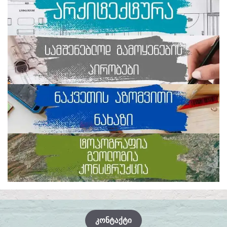
ᲙᲝᲜᲢᲐᲥᲢᲘ