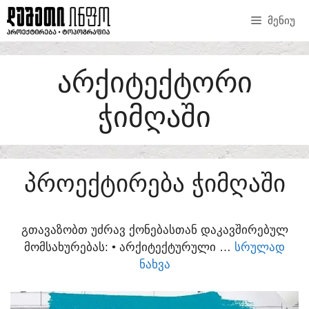
SKIP
ᲛᲔᲜᲘᲣ
TO
CONTENT
ᲐᲠᲥᲘᲢᲔᲥᲢᲝᲠᲘ
ᲭᲘᲛᲦᲐᲨᲘ
ᲞᲠᲝᲔᲥᲢᲘᲠᲔᲑᲐ ᲭᲘᲛᲦᲐᲨᲘ
ᲒᲗᲐᲕᲐᲖᲝᲑᲗ ᲣᲫᲠᲐᲕ ᲥᲝᲜᲔᲑᲐᲡᲗᲐᲜ ᲓᲐᲙᲐᲕᲨᲘᲠᲔᲑᲣᲚ
ᲛᲝᲛᲡᲐᲮᲣᲠᲔᲑᲐᲡ:​ • ᲐᲠᲥᲘᲢᲔᲥᲢᲣᲠᲣᲚᲘ …
ᲡᲠᲣᲚᲐᲓ
ᲜᲐᲮᲕᲐ