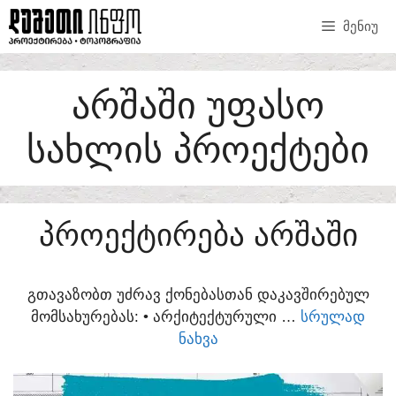
SKIP
ᲛᲔᲜᲘᲣ
TO
CONTENT
ᲐᲠᲨᲐᲨᲘ ᲣᲤᲐᲡᲝ
ᲡᲐᲮᲚᲘᲡ ᲞᲠᲝᲔᲥᲢᲔᲑᲘ
ᲞᲠᲝᲔᲥᲢᲘᲠᲔᲑᲐ ᲐᲠᲨᲐᲨᲘ
ᲒᲗᲐᲕᲐᲖᲝᲑᲗ ᲣᲫᲠᲐᲕ ᲥᲝᲜᲔᲑᲐᲡᲗᲐᲜ ᲓᲐᲙᲐᲕᲨᲘᲠᲔᲑᲣᲚ
ᲛᲝᲛᲡᲐᲮᲣᲠᲔᲑᲐᲡ:​ • ᲐᲠᲥᲘᲢᲔᲥᲢᲣᲠᲣᲚᲘ …
ᲡᲠᲣᲚᲐᲓ
ᲜᲐᲮᲕᲐ