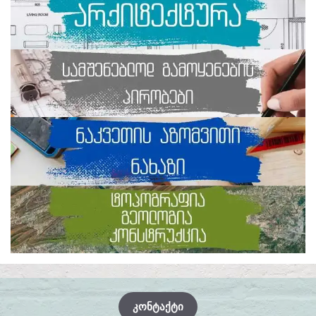
ᲙᲝᲜᲢᲐᲥᲢᲘ