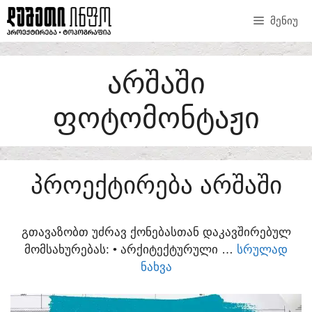
SKIP
ᲛᲔᲜᲘᲣ
TO
CONTENT
ᲐᲠᲨᲐᲨᲘ
ᲤᲝᲢᲝᲛᲝᲜᲢᲐᲟᲘ
ᲞᲠᲝᲔᲥᲢᲘᲠᲔᲑᲐ ᲐᲠᲨᲐᲨᲘ
ᲒᲗᲐᲕᲐᲖᲝᲑᲗ ᲣᲫᲠᲐᲕ ᲥᲝᲜᲔᲑᲐᲡᲗᲐᲜ ᲓᲐᲙᲐᲕᲨᲘᲠᲔᲑᲣᲚ
ᲛᲝᲛᲡᲐᲮᲣᲠᲔᲑᲐᲡ:​ • ᲐᲠᲥᲘᲢᲔᲥᲢᲣᲠᲣᲚᲘ …
ᲡᲠᲣᲚᲐᲓ
ᲜᲐᲮᲕᲐ