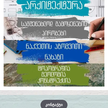
ᲙᲝᲜᲢᲐᲥᲢᲘ