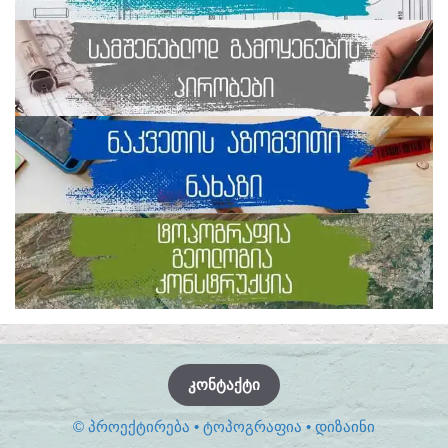
ᲙᲝᲜᲢᲐᲥᲢᲘ
© ᲞᲠᲝᲔᲥᲢᲘᲠᲔᲑᲐ • ᲢᲝᲞᲝᲒᲠᲐᲤᲘᲐ • ᲓᲘᲖᲐᲘᲜᲘ