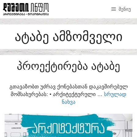
SKIP
ᲛᲔᲜᲘᲣ
TO
CONTENT
ᲐᲢᲐᲑᲔ ᲐᲛᲖᲝᲛᲕᲔᲚᲘ
ᲞᲠᲝᲔᲥᲢᲘᲠᲔᲑᲐ ᲐᲢᲐᲑᲔ
ᲒᲗᲐᲕᲐᲖᲝᲑᲗ ᲣᲫᲠᲐᲕ ᲥᲝᲜᲔᲑᲐᲡᲗᲐᲜ ᲓᲐᲙᲐᲕᲨᲘᲠᲔᲑᲣᲚ
ᲛᲝᲛᲡᲐᲮᲣᲠᲔᲑᲐᲡ:​ • ᲐᲠᲥᲘᲢᲔᲥᲢᲣᲠᲣᲚᲘ …
ᲡᲠᲣᲚᲐᲓ
ᲜᲐᲮᲕᲐ