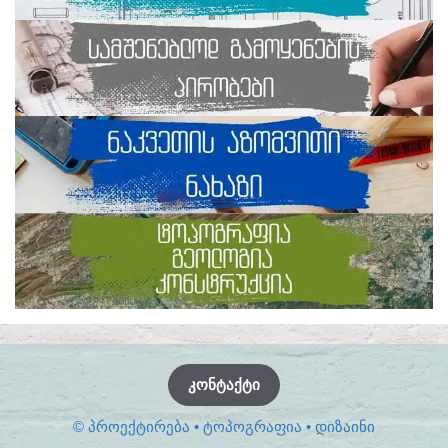
ᲙᲝᲜᲢᲐᲥᲢᲘ
© ᲞᲠᲝᲔᲥᲢᲘᲠᲔᲑᲐ • ᲢᲝᲞᲝᲒᲠᲐᲤᲘᲐ • ᲓᲘᲖᲐᲘᲜᲘ