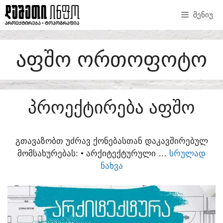
SKIP
ᲛᲔᲜᲘᲣ
TO
CONTENT
ᲐᲤᲨᲝ ᲝᲠᲗᲝᲤᲝᲢᲝ
ᲞᲠᲝᲔᲥᲢᲘᲠᲔᲑᲐ ᲐᲤᲨᲝ
ᲒᲗᲐᲕᲐᲖᲝᲑᲗ ᲣᲫᲠᲐᲕ ᲥᲝᲜᲔᲑᲐᲡᲗᲐᲜ ᲓᲐᲙᲐᲕᲨᲘᲠᲔᲑᲣᲚ
ᲛᲝᲛᲡᲐᲮᲣᲠᲔᲑᲐᲡ:​ • ᲐᲠᲥᲘᲢᲔᲥᲢᲣᲠᲣᲚᲘ …
ᲡᲠᲣᲚᲐᲓ
ᲜᲐᲮᲕᲐ