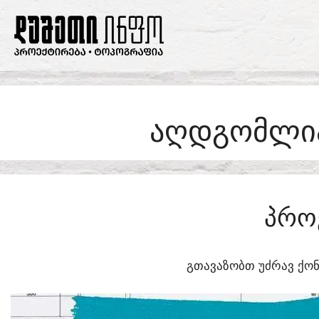
SKIP
TO
CONTENT
ᲐᲦᲓᲒᲝᲛᲚᲘᲐ
ᲞᲠᲝ
ᲒᲗᲐᲕᲐᲖᲝᲑᲗ ᲣᲫᲠᲐᲕ ᲥᲝᲜ