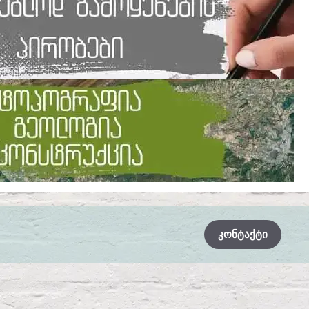
ᲙᲝᲜᲢᲐᲥᲢᲘ