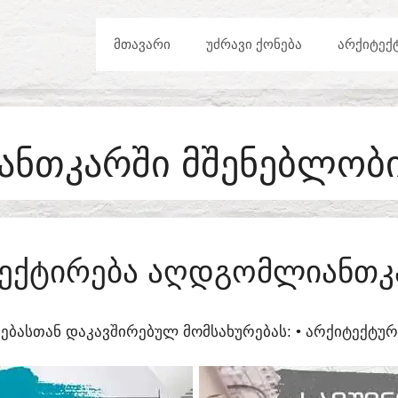
ᲛᲗᲐᲕᲐᲠᲘ
ᲣᲫᲠᲐᲕᲘ ᲥᲝᲜᲔᲑᲐ
ᲐᲠᲥᲘᲢᲔᲥ
ᲜᲗᲙᲐᲠᲨᲘ ᲛᲨᲔᲜᲔᲑᲚᲝᲑᲘ
ᲔᲥᲢᲘᲠᲔᲑᲐ ᲐᲦᲓᲒᲝᲛᲚᲘᲐᲜᲗᲙ
ᲔᲑᲐᲡᲗᲐᲜ ᲓᲐᲙᲐᲕᲨᲘᲠᲔᲑᲣᲚ ᲛᲝᲛᲡᲐᲮᲣᲠᲔᲑᲐᲡ:​ • ᲐᲠᲥᲘᲢᲔᲥᲢ