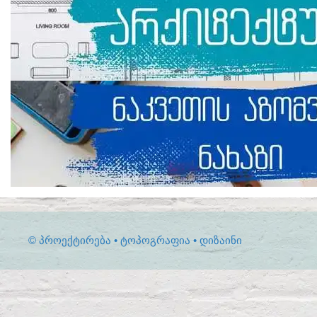
© ᲞᲠᲝᲔᲥᲢᲘᲠᲔᲑᲐ • ᲢᲝᲞᲝᲒᲠᲐᲤᲘᲐ • ᲓᲘᲖᲐᲘᲜᲘ