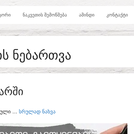
ᲢᲝᲠᲘ
ᲜᲐᲙᲕᲔᲗᲘᲡ ᲨᲔᲛᲝᲬᲛᲔᲑᲐ
ᲐᲛᲘᲜᲓᲘ
ᲙᲝᲜᲢᲐᲥᲢᲘ
Ს ᲜᲔᲑᲐᲠᲗᲕᲐ
ᲐᲠᲨᲘ
ᲣᲠᲣᲚᲘ …
ᲡᲠᲣᲚᲐᲓ ᲜᲐᲮᲕᲐ