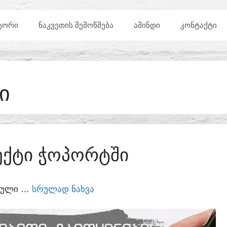
ᲢᲝᲠᲘ
ᲜᲐᲙᲕᲔᲗᲘᲡ ᲨᲔᲛᲝᲬᲛᲔᲑᲐ
ᲐᲛᲘᲜᲓᲘ
ᲙᲝᲜᲢᲐᲥᲢᲘ
Ი
ᲔᲥᲢᲘ ᲭᲝᲞᲝᲠᲢᲨᲘ
ᲣᲠᲣᲚᲘ …
ᲡᲠᲣᲚᲐᲓ ᲜᲐᲮᲕᲐ