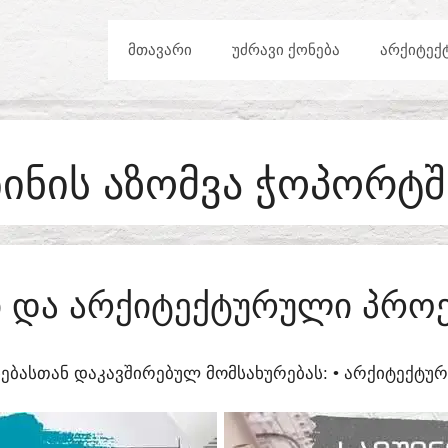
ᲛᲗᲐᲕᲐᲠᲘ
ᲣᲫᲠᲐᲕᲘ ᲥᲝᲜᲔᲑᲐ
ᲐᲠᲥᲘᲢᲔᲥ
ᲑᲘᲜᲘᲡ ᲐᲖᲝᲛᲕᲐ ᲭᲝᲞᲝᲠᲢᲨ
ᲑᲘ ᲓᲐ ᲐᲠᲥᲘᲢᲔᲥᲢᲣᲠᲣᲚᲘ ᲞᲠᲝ
ᲔᲑᲐᲡᲗᲐᲜ ᲓᲐᲙᲐᲕᲨᲘᲠᲔᲑᲣᲚ ᲛᲝᲛᲡᲐᲮᲣᲠᲔᲑᲐᲡ:​ • ᲐᲠᲥᲘᲢᲔᲥᲢ