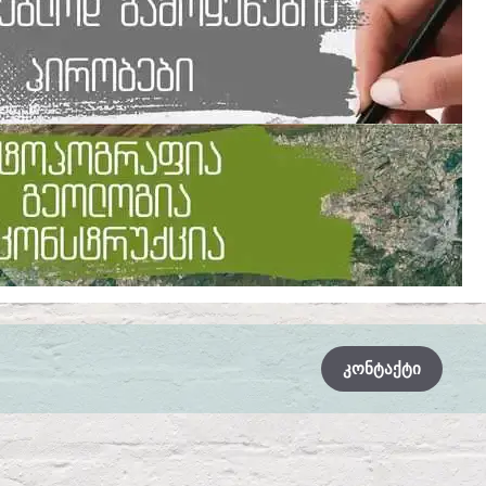
ᲙᲝᲜᲢᲐᲥᲢᲘ