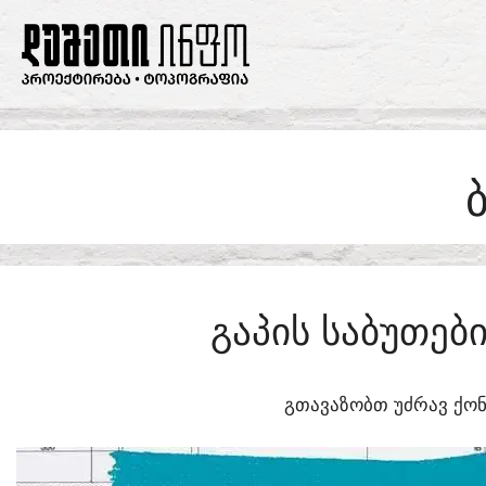
SKIP
TO
CONTENT
ᲒᲐᲞᲘᲡ ᲡᲐᲑᲣᲗᲔ
ᲒᲗᲐᲕᲐᲖᲝᲑᲗ ᲣᲫᲠᲐᲕ ᲥᲝᲜ