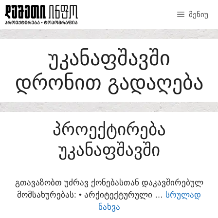
SKIP
ᲛᲔᲜᲘᲣ
TO
CONTENT
ᲣᲙᲐᲜᲐᲤᲨᲐᲕᲨᲘ
ᲓᲠᲝᲜᲘᲗ ᲒᲐᲓᲐᲦᲔᲑᲐ
ᲞᲠᲝᲔᲥᲢᲘᲠᲔᲑᲐ
ᲣᲙᲐᲜᲐᲤᲨᲐᲕᲨᲘ
ᲒᲗᲐᲕᲐᲖᲝᲑᲗ ᲣᲫᲠᲐᲕ ᲥᲝᲜᲔᲑᲐᲡᲗᲐᲜ ᲓᲐᲙᲐᲕᲨᲘᲠᲔᲑᲣᲚ
ᲛᲝᲛᲡᲐᲮᲣᲠᲔᲑᲐᲡ:​ • ᲐᲠᲥᲘᲢᲔᲥᲢᲣᲠᲣᲚᲘ …
ᲡᲠᲣᲚᲐᲓ
ᲜᲐᲮᲕᲐ