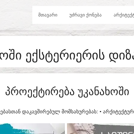
ᲛᲗᲐᲕᲐᲠᲘ
ᲣᲫᲠᲐᲕᲘ ᲥᲝᲜᲔᲑᲐ
ᲐᲠᲥᲘᲢᲔᲥ
ᲮᲝᲨᲘ ᲔᲥᲡᲢᲔᲠᲘᲔᲠᲘᲡ ᲓᲘᲖ
ᲞᲠᲝᲔᲥᲢᲘᲠᲔᲑᲐ ᲣᲙᲐᲜᲐᲮᲝᲨᲘ
ᲔᲑᲐᲡᲗᲐᲜ ᲓᲐᲙᲐᲕᲨᲘᲠᲔᲑᲣᲚ ᲛᲝᲛᲡᲐᲮᲣᲠᲔᲑᲐᲡ:​ • ᲐᲠᲥᲘᲢᲔᲥᲢ