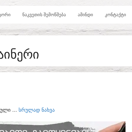
ᲢᲝᲠᲘ
ᲜᲐᲙᲕᲔᲗᲘᲡ ᲨᲔᲛᲝᲬᲛᲔᲑᲐ
ᲐᲛᲘᲜᲓᲘ
ᲙᲝᲜᲢᲐᲥᲢᲘ
ᲐᲘᲜᲔᲠᲘ
ᲣᲠᲣᲚᲘ …
ᲡᲠᲣᲚᲐᲓ ᲜᲐᲮᲕᲐ