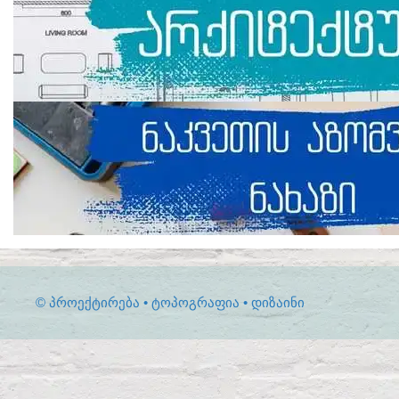
© ᲞᲠᲝᲔᲥᲢᲘᲠᲔᲑᲐ • ᲢᲝᲞᲝᲒᲠᲐᲤᲘᲐ • ᲓᲘᲖᲐᲘᲜᲘ