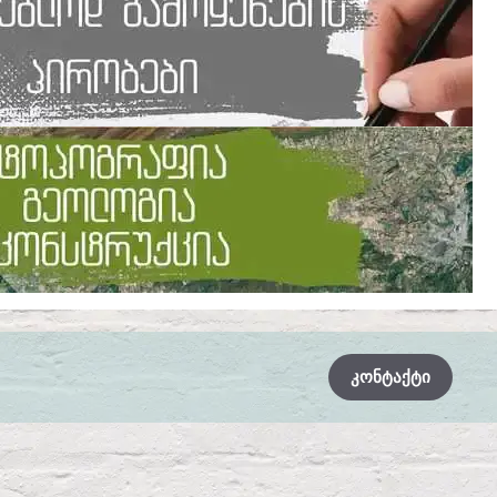
ᲙᲝᲜᲢᲐᲥᲢᲘ