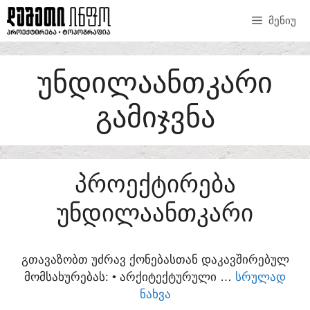
SKIP
ᲛᲔᲜᲘᲣ
TO
CONTENT
ᲣᲜᲓᲘᲚᲐᲐᲜᲗᲙᲐᲠᲘ
ᲒᲐᲛᲘᲯᲕᲜᲐ
ᲞᲠᲝᲔᲥᲢᲘᲠᲔᲑᲐ
ᲣᲜᲓᲘᲚᲐᲐᲜᲗᲙᲐᲠᲘ
ᲒᲗᲐᲕᲐᲖᲝᲑᲗ ᲣᲫᲠᲐᲕ ᲥᲝᲜᲔᲑᲐᲡᲗᲐᲜ ᲓᲐᲙᲐᲕᲨᲘᲠᲔᲑᲣᲚ
ᲛᲝᲛᲡᲐᲮᲣᲠᲔᲑᲐᲡ:​ • ᲐᲠᲥᲘᲢᲔᲥᲢᲣᲠᲣᲚᲘ …
ᲡᲠᲣᲚᲐᲓ
ᲜᲐᲮᲕᲐ