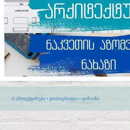
© ᲞᲠᲝᲔᲥᲢᲘᲠᲔᲑᲐ • ᲢᲝᲞᲝᲒᲠᲐᲤᲘᲐ • ᲓᲘᲖᲐᲘᲜᲘ