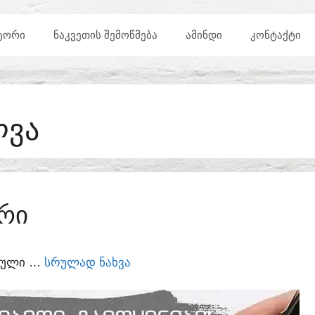
ᲢᲝᲠᲘ
ᲜᲐᲙᲕᲔᲗᲘᲡ ᲨᲔᲛᲝᲬᲛᲔᲑᲐ
ᲐᲛᲘᲜᲓᲘ
ᲙᲝᲜᲢᲐᲥᲢᲘ
ᲚᲕᲐ
ᲠᲘ
ᲣᲠᲣᲚᲘ …
ᲡᲠᲣᲚᲐᲓ ᲜᲐᲮᲕᲐ