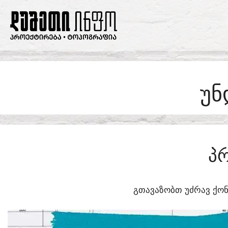
SKIP
TO
CONTENT
ᲣᲜ
Პ
ᲒᲗᲐᲕᲐᲖᲝᲑᲗ ᲣᲫᲠᲐᲕ ᲥᲝᲜ