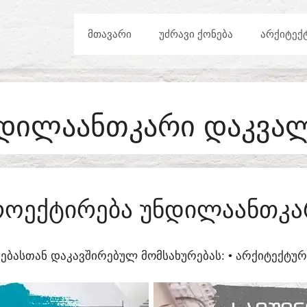
ᲛᲗᲐᲕᲐᲠᲘ
ᲣᲫᲠᲐᲕᲘ ᲥᲝᲜᲔᲑᲐ
ᲐᲠᲥᲘᲢᲔᲥ
ᲓᲘᲚᲐᲐᲜᲗᲙᲐᲠᲘ ᲓᲐᲙᲕᲐ
ᲠᲝᲔᲥᲢᲘᲠᲔᲑᲐ ᲣᲜᲓᲘᲚᲐᲐᲜᲗᲙᲐ
ᲔᲑᲐᲡᲗᲐᲜ ᲓᲐᲙᲐᲕᲨᲘᲠᲔᲑᲣᲚ ᲛᲝᲛᲡᲐᲮᲣᲠᲔᲑᲐᲡ:​ • ᲐᲠᲥᲘᲢᲔᲥᲢ