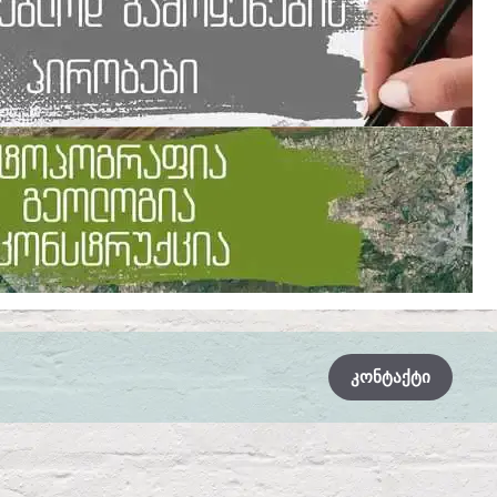
ᲙᲝᲜᲢᲐᲥᲢᲘ