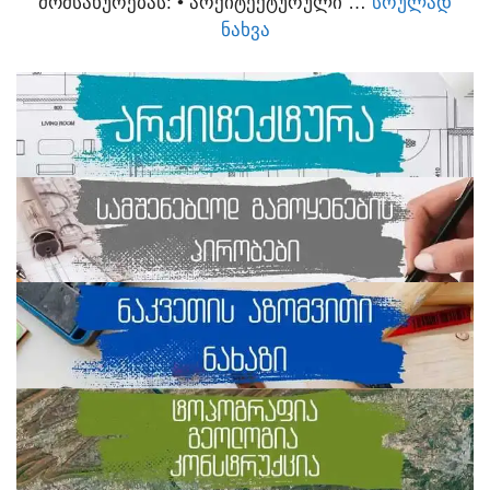
ᲛᲝᲛᲡᲐᲮᲣᲠᲔᲑᲐᲡ:​ • ᲐᲠᲥᲘᲢᲔᲥᲢᲣᲠᲣᲚᲘ …
ᲡᲠᲣᲚᲐᲓ
ᲜᲐᲮᲕᲐ