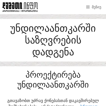
SKIP
ᲛᲔᲜᲘᲣ
TO
CONTENT
ᲣᲜᲓᲘᲚᲐᲐᲜᲗᲙᲐᲠᲨᲘ
ᲡᲐᲖᲦᲕᲠᲔᲑᲘᲡ
ᲓᲐᲓᲒᲔᲜᲐ
ᲞᲠᲝᲔᲥᲢᲘᲠᲔᲑᲐ
ᲣᲜᲓᲘᲚᲐᲐᲜᲗᲙᲐᲠᲨᲘ
ᲒᲗᲐᲕᲐᲖᲝᲑᲗ ᲣᲫᲠᲐᲕ ᲥᲝᲜᲔᲑᲐᲡᲗᲐᲜ ᲓᲐᲙᲐᲕᲨᲘᲠᲔᲑᲣᲚ