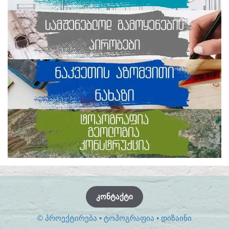
ᲙᲝᲜᲢᲐᲥᲢᲘ
© ᲞᲠᲝᲔᲥᲢᲘᲠᲔᲑᲐ • ᲢᲝᲞᲝᲒᲠᲐᲤᲘᲐ • ᲓᲘᲖᲐᲘᲜᲘ