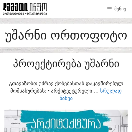
SKIP
ᲛᲔᲜᲘᲣ
TO
CONTENT
ᲣᲨᲐᲠᲜᲘ ᲝᲠᲗᲝᲤᲝᲢᲝ
ᲞᲠᲝᲔᲥᲢᲘᲠᲔᲑᲐ ᲣᲨᲐᲠᲜᲘ
ᲒᲗᲐᲕᲐᲖᲝᲑᲗ ᲣᲫᲠᲐᲕ ᲥᲝᲜᲔᲑᲐᲡᲗᲐᲜ ᲓᲐᲙᲐᲕᲨᲘᲠᲔᲑᲣᲚ
ᲛᲝᲛᲡᲐᲮᲣᲠᲔᲑᲐᲡ:​ • ᲐᲠᲥᲘᲢᲔᲥᲢᲣᲠᲣᲚᲘ …
ᲡᲠᲣᲚᲐᲓ
ᲜᲐᲮᲕᲐ