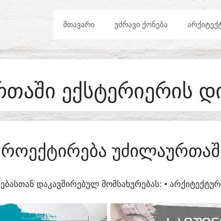
ᲛᲗᲐᲕᲐᲠᲘ
ᲣᲫᲠᲐᲕᲘ ᲥᲝᲜᲔᲑᲐ
ᲐᲠᲥᲘᲢᲔᲥ
ᲗᲐᲨᲘ ᲔᲥᲡᲢᲔᲠᲘᲔᲠᲘᲡ Დ
ᲞᲠᲝᲔᲥᲢᲘᲠᲔᲑᲐ ᲣᲫᲘᲚᲐᲣᲠᲗᲐᲨ
ᲔᲑᲐᲡᲗᲐᲜ ᲓᲐᲙᲐᲕᲨᲘᲠᲔᲑᲣᲚ ᲛᲝᲛᲡᲐᲮᲣᲠᲔᲑᲐᲡ:​ • ᲐᲠᲥᲘᲢᲔᲥᲢ