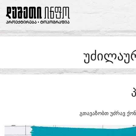
SKIP
TO
CONTENT
ᲣᲫᲘᲚᲐᲣᲠ
ᲒᲗᲐᲕᲐᲖᲝᲑᲗ ᲣᲫᲠᲐᲕ ᲥᲝᲜ