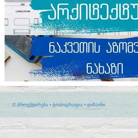
© ᲞᲠᲝᲔᲥᲢᲘᲠᲔᲑᲐ • ᲢᲝᲞᲝᲒᲠᲐᲤᲘᲐ • ᲓᲘᲖᲐᲘᲜᲘ