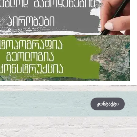
ᲙᲝᲜᲢᲐᲥᲢᲘ