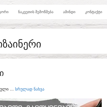
ᲢᲝᲠᲘ
ᲜᲐᲙᲕᲔᲗᲘᲡ ᲨᲔᲛᲝᲬᲛᲔᲑᲐ
ᲐᲛᲘᲜᲓᲘ
ᲙᲝᲜᲢᲐᲥᲢᲘ
ᲘᲖᲐᲘᲜᲔᲠᲘ
Ი
ᲣᲠᲣᲚᲘ …
ᲡᲠᲣᲚᲐᲓ ᲜᲐᲮᲕᲐ