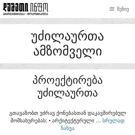
SKIP
ᲛᲔᲜᲘᲣ
TO
CONTENT
ᲣᲫᲘᲚᲐᲣᲠᲗᲐ
ᲐᲛᲖᲝᲛᲕᲔᲚᲘ
ᲞᲠᲝᲔᲥᲢᲘᲠᲔᲑᲐ
ᲣᲫᲘᲚᲐᲣᲠᲗᲐ
ᲒᲗᲐᲕᲐᲖᲝᲑᲗ ᲣᲫᲠᲐᲕ ᲥᲝᲜᲔᲑᲐᲡᲗᲐᲜ ᲓᲐᲙᲐᲕᲨᲘᲠᲔᲑᲣᲚ
ᲛᲝᲛᲡᲐᲮᲣᲠᲔᲑᲐᲡ:​ • ᲐᲠᲥᲘᲢᲔᲥᲢᲣᲠᲣᲚᲘ …
ᲡᲠᲣᲚᲐᲓ
ᲜᲐᲮᲕᲐ