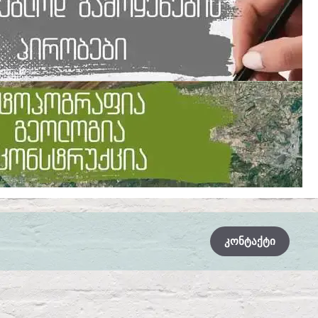
ᲙᲝᲜᲢᲐᲥᲢᲘ