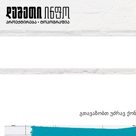
SKIP
TO
CONTENT
ᲒᲗᲐᲕᲐᲖᲝᲑᲗ ᲣᲫᲠᲐᲕ ᲥᲝᲜ