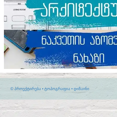
© ᲞᲠᲝᲔᲥᲢᲘᲠᲔᲑᲐ • ᲢᲝᲞᲝᲒᲠᲐᲤᲘᲐ • ᲓᲘᲖᲐᲘᲜᲘ