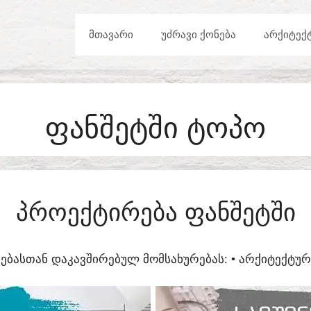
ᲛᲗᲐᲕᲐᲠᲘ
ᲣᲫᲠᲐᲕᲘ ᲥᲝᲜᲔᲑᲐ
ᲐᲠᲥᲘᲢᲔᲥ
ᲤᲐᲜᲨᲔᲢᲨᲘ ᲢᲝᲞᲝ
ᲞᲠᲝᲔᲥᲢᲘᲠᲔᲑᲐ ᲤᲐᲜᲨᲔᲢᲨᲘ
ᲔᲑᲐᲡᲗᲐᲜ ᲓᲐᲙᲐᲕᲨᲘᲠᲔᲑᲣᲚ ᲛᲝᲛᲡᲐᲮᲣᲠᲔᲑᲐᲡ:​ • ᲐᲠᲥᲘᲢᲔᲥᲢ