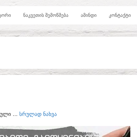
ᲢᲝᲠᲘ
ᲜᲐᲙᲕᲔᲗᲘᲡ ᲨᲔᲛᲝᲬᲛᲔᲑᲐ
ᲐᲛᲘᲜᲓᲘ
ᲙᲝᲜᲢᲐᲥᲢᲘ
ᲣᲠᲣᲚᲘ …
ᲡᲠᲣᲚᲐᲓ ᲜᲐᲮᲕᲐ