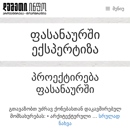
SKIP
ᲛᲔᲜᲘᲣ
TO
CONTENT
ᲤᲐᲡᲐᲜᲐᲣᲠᲨᲘ
ᲔᲥᲡᲞᲔᲠᲢᲘᲖᲐ
ᲞᲠᲝᲔᲥᲢᲘᲠᲔᲑᲐ
ᲤᲐᲡᲐᲜᲐᲣᲠᲨᲘ
ᲒᲗᲐᲕᲐᲖᲝᲑᲗ ᲣᲫᲠᲐᲕ ᲥᲝᲜᲔᲑᲐᲡᲗᲐᲜ ᲓᲐᲙᲐᲕᲨᲘᲠᲔᲑᲣᲚ
ᲛᲝᲛᲡᲐᲮᲣᲠᲔᲑᲐᲡ:​ • ᲐᲠᲥᲘᲢᲔᲥᲢᲣᲠᲣᲚᲘ …
ᲡᲠᲣᲚᲐᲓ
ᲜᲐᲮᲕᲐ