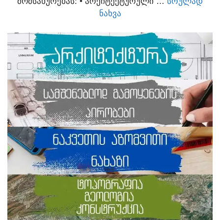
ᲛᲝᲛᲡᲐᲮᲣᲠᲔᲑᲐᲡ:​ • ᲐᲠᲥᲘᲢᲔᲥᲢᲣᲠᲣᲚᲘ …
ᲡᲠᲣᲚᲐᲓ
ᲜᲐᲮᲕᲐ