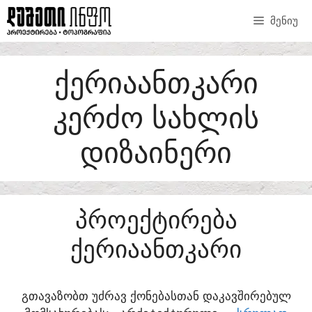
SKIP
ᲛᲔᲜᲘᲣ
TO
CONTENT
ᲥᲔᲠᲘᲐᲐᲜᲗᲙᲐᲠᲘ
ᲙᲔᲠᲫᲝ ᲡᲐᲮᲚᲘᲡ
ᲓᲘᲖᲐᲘᲜᲔᲠᲘ
ᲞᲠᲝᲔᲥᲢᲘᲠᲔᲑᲐ
ᲥᲔᲠᲘᲐᲐᲜᲗᲙᲐᲠᲘ
ᲒᲗᲐᲕᲐᲖᲝᲑᲗ ᲣᲫᲠᲐᲕ ᲥᲝᲜᲔᲑᲐᲡᲗᲐᲜ ᲓᲐᲙᲐᲕᲨᲘᲠᲔᲑᲣᲚ