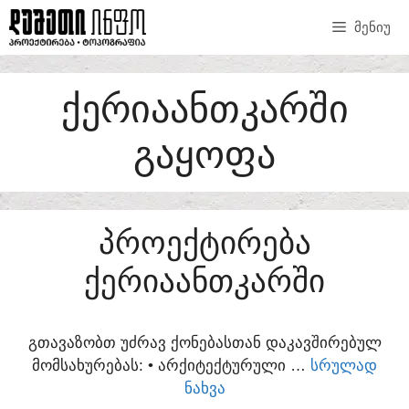
SKIP
ᲛᲔᲜᲘᲣ
TO
CONTENT
ᲥᲔᲠᲘᲐᲐᲜᲗᲙᲐᲠᲨᲘ
ᲒᲐᲧᲝᲤᲐ
ᲞᲠᲝᲔᲥᲢᲘᲠᲔᲑᲐ
ᲥᲔᲠᲘᲐᲐᲜᲗᲙᲐᲠᲨᲘ
ᲒᲗᲐᲕᲐᲖᲝᲑᲗ ᲣᲫᲠᲐᲕ ᲥᲝᲜᲔᲑᲐᲡᲗᲐᲜ ᲓᲐᲙᲐᲕᲨᲘᲠᲔᲑᲣᲚ
ᲛᲝᲛᲡᲐᲮᲣᲠᲔᲑᲐᲡ:​ • ᲐᲠᲥᲘᲢᲔᲥᲢᲣᲠᲣᲚᲘ …
ᲡᲠᲣᲚᲐᲓ
ᲜᲐᲮᲕᲐ