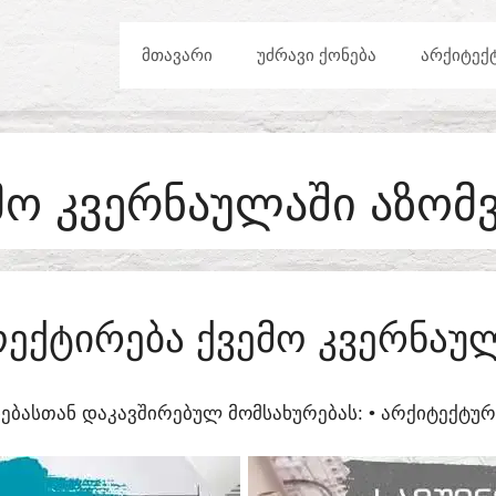
ᲛᲗᲐᲕᲐᲠᲘ
ᲣᲫᲠᲐᲕᲘ ᲥᲝᲜᲔᲑᲐ
ᲐᲠᲥᲘᲢᲔᲥ
ᲛᲝ ᲙᲕᲔᲠᲜᲐᲣᲚᲐᲨᲘ ᲐᲖᲝᲛ
ᲔᲥᲢᲘᲠᲔᲑᲐ ᲥᲕᲔᲛᲝ ᲙᲕᲔᲠᲜᲐᲣ
ᲔᲑᲐᲡᲗᲐᲜ ᲓᲐᲙᲐᲕᲨᲘᲠᲔᲑᲣᲚ ᲛᲝᲛᲡᲐᲮᲣᲠᲔᲑᲐᲡ:​ • ᲐᲠᲥᲘᲢᲔᲥᲢ