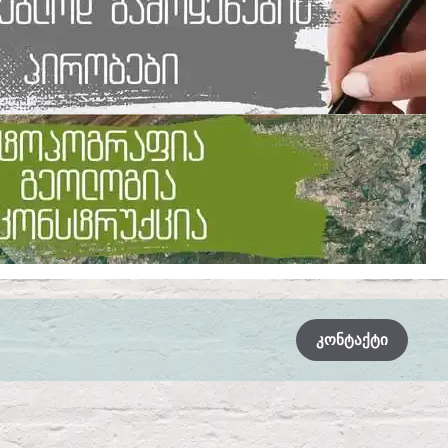
ᲙᲝᲜᲢᲐᲥᲢᲘ