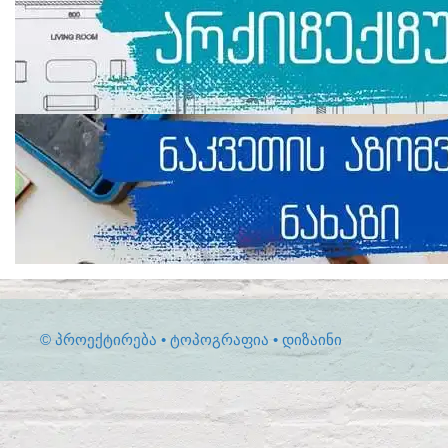
© ᲞᲠᲝᲔᲥᲢᲘᲠᲔᲑᲐ • ᲢᲝᲞᲝᲒᲠᲐᲤᲘᲐ • ᲓᲘᲖᲐᲘᲜᲘ