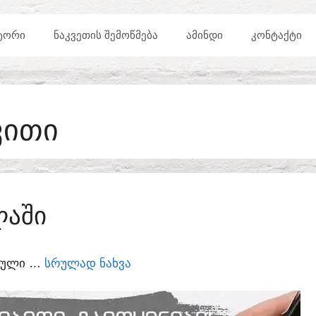
ᲢᲝᲠᲘ
ᲜᲐᲙᲕᲔᲗᲘᲡ ᲨᲔᲛᲝᲬᲛᲔᲑᲐ
ᲐᲛᲘᲜᲓᲘ
ᲙᲝᲜᲢᲐᲥᲢᲘ
ᲕᲘᲗᲘ
ᲚᲐᲨᲘ
ᲣᲠᲣᲚᲘ …
ᲡᲠᲣᲚᲐᲓ ᲜᲐᲮᲕᲐ