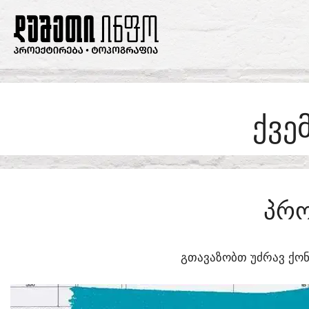
SKIP
TO
CONTENT
ᲥᲕᲔ
ᲞᲠᲝ
ᲒᲗᲐᲕᲐᲖᲝᲑᲗ ᲣᲫᲠᲐᲕ ᲥᲝᲜ