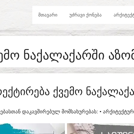
ᲛᲗᲐᲕᲐᲠᲘ
ᲣᲫᲠᲐᲕᲘ ᲥᲝᲜᲔᲑᲐ
ᲐᲠᲥᲘᲢᲔᲥ
ᲔᲛᲝ ᲜᲐᲥᲐᲚᲐᲥᲐᲠᲨᲘ ᲐᲖᲝ
ᲔᲥᲢᲘᲠᲔᲑᲐ ᲥᲕᲔᲛᲝ ᲜᲐᲥᲐᲚᲐᲥ
ᲔᲑᲐᲡᲗᲐᲜ ᲓᲐᲙᲐᲕᲨᲘᲠᲔᲑᲣᲚ ᲛᲝᲛᲡᲐᲮᲣᲠᲔᲑᲐᲡ:​ • ᲐᲠᲥᲘᲢᲔᲥᲢ