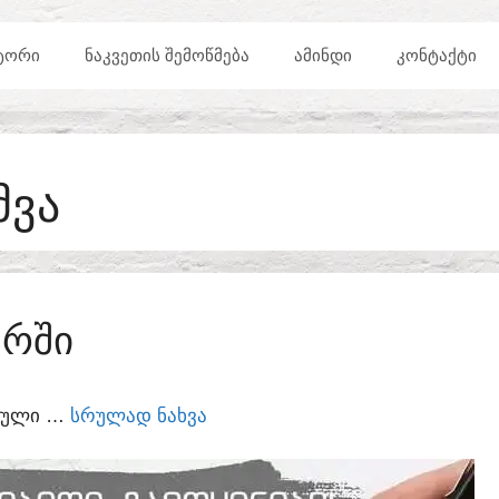
ᲢᲝᲠᲘ
ᲜᲐᲙᲕᲔᲗᲘᲡ ᲨᲔᲛᲝᲬᲛᲔᲑᲐ
ᲐᲛᲘᲜᲓᲘ
ᲙᲝᲜᲢᲐᲥᲢᲘ
ᲛᲕᲐ
ᲐᲠᲨᲘ
ᲣᲠᲣᲚᲘ …
ᲡᲠᲣᲚᲐᲓ ᲜᲐᲮᲕᲐ