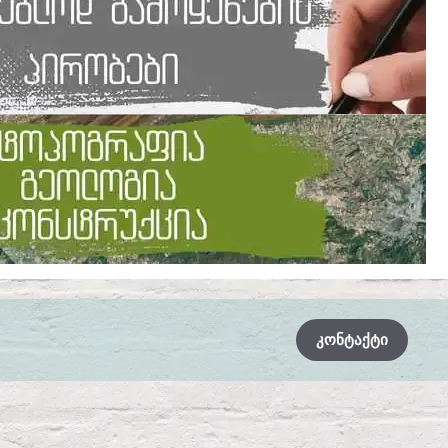
ᲙᲝᲜᲢᲐᲥᲢᲘ