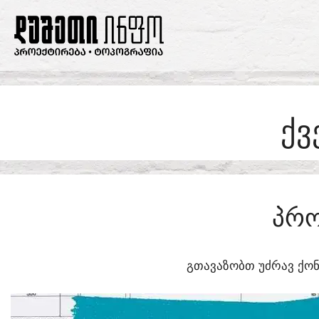
SKIP
TO
CONTENT
ᲥᲕ
ᲞᲠᲝ
ᲒᲗᲐᲕᲐᲖᲝᲑᲗ ᲣᲫᲠᲐᲕ ᲥᲝᲜ