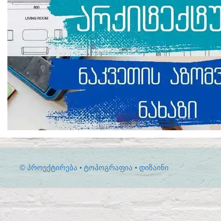
© ᲞᲠᲝᲔᲥᲢᲘᲠᲔᲑᲐ • ᲢᲝᲞᲝᲒᲠᲐᲤᲘᲐ • ᲓᲘᲖᲐᲘᲜᲘ