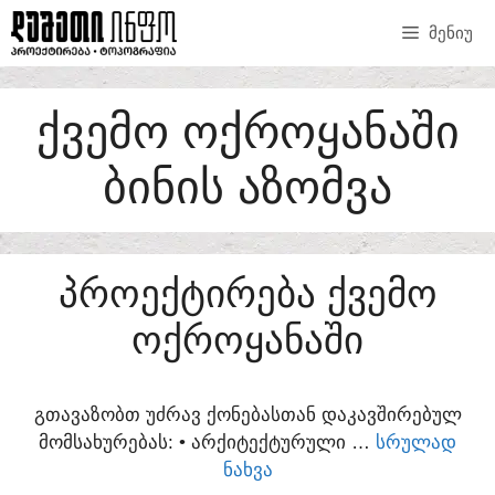
SKIP
ᲛᲔᲜᲘᲣ
TO
CONTENT
ᲥᲕᲔᲛᲝ ᲝᲥᲠᲝᲧᲐᲜᲐᲨᲘ
ᲑᲘᲜᲘᲡ ᲐᲖᲝᲛᲕᲐ
ᲞᲠᲝᲔᲥᲢᲘᲠᲔᲑᲐ ᲥᲕᲔᲛᲝ
ᲝᲥᲠᲝᲧᲐᲜᲐᲨᲘ
ᲒᲗᲐᲕᲐᲖᲝᲑᲗ ᲣᲫᲠᲐᲕ ᲥᲝᲜᲔᲑᲐᲡᲗᲐᲜ ᲓᲐᲙᲐᲕᲨᲘᲠᲔᲑᲣᲚ
ᲛᲝᲛᲡᲐᲮᲣᲠᲔᲑᲐᲡ:​ • ᲐᲠᲥᲘᲢᲔᲥᲢᲣᲠᲣᲚᲘ …
ᲡᲠᲣᲚᲐᲓ
ᲜᲐᲮᲕᲐ