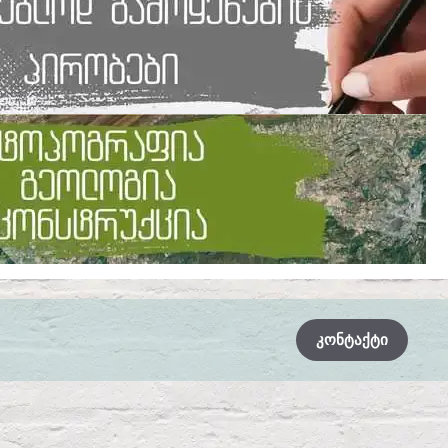
ᲙᲝᲜᲢᲐᲥᲢᲘ