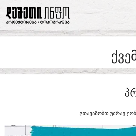
SKIP
TO
CONTENT
ᲥᲕᲔ
Პ
ᲒᲗᲐᲕᲐᲖᲝᲑᲗ ᲣᲫᲠᲐᲕ ᲥᲝᲜ