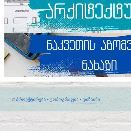
© ᲞᲠᲝᲔᲥᲢᲘᲠᲔᲑᲐ • ᲢᲝᲞᲝᲒᲠᲐᲤᲘᲐ • ᲓᲘᲖᲐᲘᲜᲘ