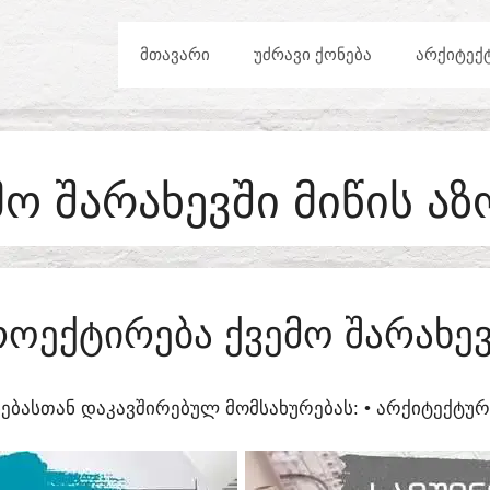
ᲛᲗᲐᲕᲐᲠᲘ
ᲣᲫᲠᲐᲕᲘ ᲥᲝᲜᲔᲑᲐ
ᲐᲠᲥᲘᲢᲔᲥ
ᲛᲝ ᲨᲐᲠᲐᲮᲔᲕᲨᲘ ᲛᲘᲬᲘᲡ ᲐᲖ
ᲠᲝᲔᲥᲢᲘᲠᲔᲑᲐ ᲥᲕᲔᲛᲝ ᲨᲐᲠᲐᲮᲔᲕ
ᲔᲑᲐᲡᲗᲐᲜ ᲓᲐᲙᲐᲕᲨᲘᲠᲔᲑᲣᲚ ᲛᲝᲛᲡᲐᲮᲣᲠᲔᲑᲐᲡ:​ • ᲐᲠᲥᲘᲢᲔᲥᲢ