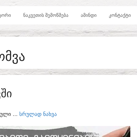
ᲢᲝᲠᲘ
ᲜᲐᲙᲕᲔᲗᲘᲡ ᲨᲔᲛᲝᲬᲛᲔᲑᲐ
ᲐᲛᲘᲜᲓᲘ
ᲙᲝᲜᲢᲐᲥᲢᲘ
ᲝᲛᲕᲐ
ᲨᲘ
ᲣᲠᲣᲚᲘ …
ᲡᲠᲣᲚᲐᲓ ᲜᲐᲮᲕᲐ