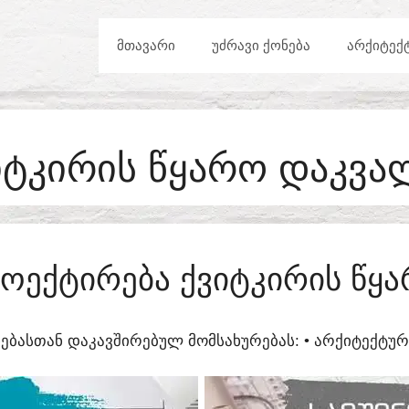
ᲛᲗᲐᲕᲐᲠᲘ
ᲣᲫᲠᲐᲕᲘ ᲥᲝᲜᲔᲑᲐ
ᲐᲠᲥᲘᲢᲔᲥ
ᲘᲢᲙᲘᲠᲘᲡ ᲬᲧᲐᲠᲝ ᲓᲐᲙᲕᲐ
ᲝᲔᲥᲢᲘᲠᲔᲑᲐ ᲥᲕᲘᲢᲙᲘᲠᲘᲡ ᲬᲧ
ᲔᲑᲐᲡᲗᲐᲜ ᲓᲐᲙᲐᲕᲨᲘᲠᲔᲑᲣᲚ ᲛᲝᲛᲡᲐᲮᲣᲠᲔᲑᲐᲡ:​ • ᲐᲠᲥᲘᲢᲔᲥᲢ