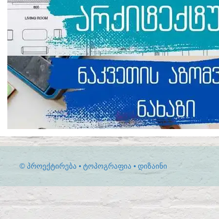
© ᲞᲠᲝᲔᲥᲢᲘᲠᲔᲑᲐ • ᲢᲝᲞᲝᲒᲠᲐᲤᲘᲐ • ᲓᲘᲖᲐᲘᲜᲘ