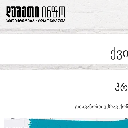
SKIP
TO
CONTENT
ᲥᲕ
ᲞᲠ
ᲒᲗᲐᲕᲐᲖᲝᲑᲗ ᲣᲫᲠᲐᲕ ᲥᲝᲜ