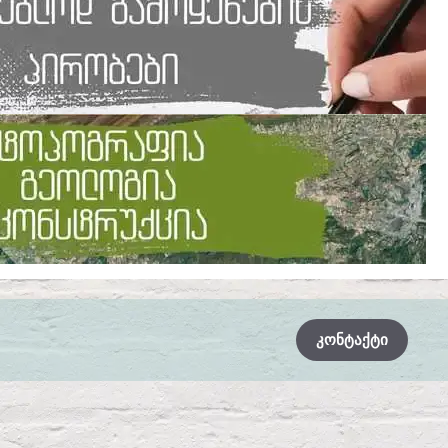
ᲙᲝᲜᲢᲐᲥᲢᲘ