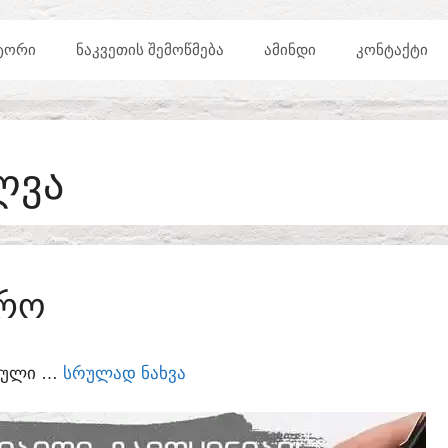
ᲢᲝᲠᲘ
ᲜᲐᲙᲕᲔᲗᲘᲡ ᲨᲔᲛᲝᲬᲛᲔᲑᲐ
ᲐᲛᲘᲜᲓᲘ
ᲙᲝᲜᲢᲐᲥᲢᲘ
ᲚᲕᲐ
ᲐᲠᲝ
ᲣᲠᲣᲚᲘ …
ᲡᲠᲣᲚᲐᲓ ᲜᲐᲮᲕᲐ