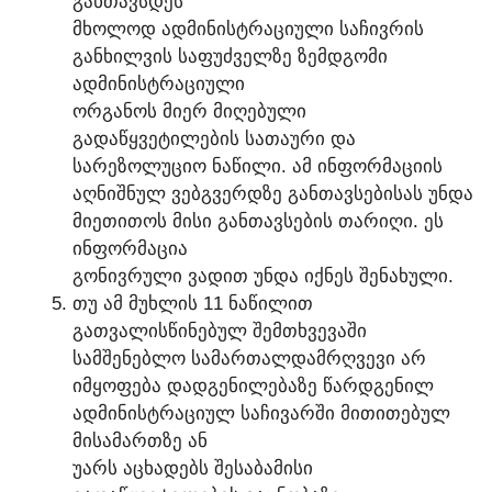
ᲒᲐᲜᲗᲐᲕᲡᲓᲔᲡ
ᲛᲮᲝᲚᲝᲓ ᲐᲓᲛᲘᲜᲘᲡᲢᲠᲐᲪᲘᲣᲚᲘ ᲡᲐᲩᲘᲕᲠᲘᲡ
ᲒᲐᲜᲮᲘᲚᲕᲘᲡ ᲡᲐᲤᲣᲫᲕᲔᲚᲖᲔ ᲖᲔᲛᲓᲒᲝᲛᲘ
ᲐᲓᲛᲘᲜᲘᲡᲢᲠᲐᲪᲘᲣᲚᲘ
ᲝᲠᲒᲐᲜᲝᲡ ᲛᲘᲔᲠ ᲛᲘᲦᲔᲑᲣᲚᲘ
ᲒᲐᲓᲐᲬᲧᲕᲔᲢᲘᲚᲔᲑᲘᲡ ᲡᲐᲗᲐᲣᲠᲘ ᲓᲐ
ᲡᲐᲠᲔᲖᲝᲚᲣᲪᲘᲝ ᲜᲐᲬᲘᲚᲘ. ᲐᲛ ᲘᲜᲤᲝᲠᲛᲐᲪᲘᲘᲡ
ᲐᲦᲜᲘᲨᲜᲣᲚ ᲕᲔᲑᲒᲕᲔᲠᲓᲖᲔ ᲒᲐᲜᲗᲐᲕᲡᲔᲑᲘᲡᲐᲡ ᲣᲜᲓᲐ
ᲛᲘᲔᲗᲘᲗᲝᲡ ᲛᲘᲡᲘ ᲒᲐᲜᲗᲐᲕᲡᲔᲑᲘᲡ ᲗᲐᲠᲘᲦᲘ. ᲔᲡ
ᲘᲜᲤᲝᲠᲛᲐᲪᲘᲐ
ᲒᲝᲜᲘᲕᲠᲣᲚᲘ ᲕᲐᲓᲘᲗ ᲣᲜᲓᲐ ᲘᲥᲜᲔᲡ ᲨᲔᲜᲐᲮᲣᲚᲘ.
ᲗᲣ ᲐᲛ ᲛᲣᲮᲚᲘᲡ 11 ᲜᲐᲬᲘᲚᲘᲗ
ᲒᲐᲗᲕᲐᲚᲘᲡᲬᲘᲜᲔᲑᲣᲚ ᲨᲔᲛᲗᲮᲕᲔᲕᲐᲨᲘ
ᲡᲐᲛᲨᲔᲜᲔᲑᲚᲝ ᲡᲐᲛᲐᲠᲗᲐᲚᲓᲐᲛᲠᲦᲕᲔᲕᲘ ᲐᲠ
ᲘᲛᲧᲝᲤᲔᲑᲐ ᲓᲐᲓᲒᲔᲜᲘᲚᲔᲑᲐᲖᲔ ᲬᲐᲠᲓᲒᲔᲜᲘᲚ
ᲐᲓᲛᲘᲜᲘᲡᲢᲠᲐᲪᲘᲣᲚ ᲡᲐᲩᲘᲕᲐᲠᲨᲘ ᲛᲘᲗᲘᲗᲔᲑᲣᲚ
ᲛᲘᲡᲐᲛᲐᲠᲗᲖᲔ ᲐᲜ
ᲣᲐᲠᲡ ᲐᲪᲮᲐᲓᲔᲑᲡ ᲨᲔᲡᲐᲑᲐᲛᲘᲡᲘ