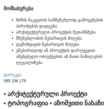
ᲛᲝᲛᲡᲐᲮᲣᲠᲔᲑᲐ
ᲛᲘᲬᲘᲡ ᲜᲐᲙᲕᲔᲗᲘᲡ ᲡᲐᲛᲨᲔᲜᲔᲑᲚᲝᲓ ᲒᲐᲛᲝᲧᲔᲜᲔᲑᲘᲡ
ᲞᲘᲠᲝᲑᲔᲑᲘᲡ ᲓᲐᲓᲒᲔᲜᲐ
ᲐᲠᲥᲘᲢᲔᲥᲢᲣᲠᲣᲚᲘ ᲞᲠᲝᲔᲥᲢᲘᲡ ᲨᲔᲗᲐᲜᲮᲛᲔᲑᲐ
ᲛᲨᲔᲜᲔᲑᲚᲝᲑᲘᲡ ᲜᲔᲑᲐᲠᲗᲕᲘᲡ ᲛᲘᲦᲔᲑᲐ
ᲓᲔᲛᲝᲜᲢᲐᲟᲘᲡ ᲜᲔᲑᲐᲠᲗᲕᲘᲡ ᲛᲘᲦᲔᲑᲐ
ᲣᲜᲔᲑᲐᲠᲗᲕᲝᲓ ᲐᲜ ᲞᲠᲝᲔᲥᲢᲘᲡ ᲓᲐᲠᲦᲕᲔᲕᲘᲗ
ᲐᲨᲔᲜᲔᲑᲣᲚᲘ ᲝᲑᲘᲔᲥᲢᲔᲑᲘᲡ ᲐᲜ ᲛᲐᲗᲘ ᲜᲐᲬᲘᲚᲔᲑᲘᲡ
ᲚᲔᲒᲐᲚᲘᲖᲔᲑᲐ
ᲓᲐᲠᲔᲙᲕᲐ
595 156 179
• ᲐᲠᲥᲘᲢᲔᲥᲢᲣᲠᲣᲚᲘ ᲞᲠᲝᲔᲥᲢᲘ
• ᲢᲝᲞᲝᲒᲠᲐᲤᲘᲐ
• ᲐᲖᲝᲛᲕᲘᲗᲘ ᲜᲐᲮᲐᲖᲘ