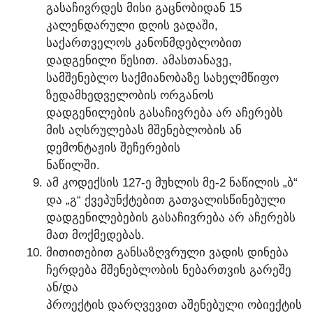
ᲒᲐᲡᲐᲩᲘᲕᲠᲓᲔᲡ ᲛᲘᲡᲘ ᲒᲐᲪᲜᲝᲑᲘᲓᲐᲜ 15
ᲙᲐᲚᲔᲜᲓᲐᲠᲣᲚᲘ ᲓᲦᲘᲡ ᲕᲐᲓᲐᲨᲘ,
ᲡᲐᲥᲐᲠᲗᲕᲔᲚᲝᲡ ᲙᲐᲜᲝᲜᲛᲓᲔᲑᲚᲝᲑᲘᲗ
ᲓᲐᲓᲒᲔᲜᲘᲚᲘ ᲬᲔᲡᲘᲗ. ᲐᲛᲐᲡᲗᲐᲜᲐᲕᲔ,
ᲡᲐᲛᲨᲔᲜᲔᲑᲚᲝ ᲡᲐᲥᲛᲘᲐᲜᲝᲑᲐᲖᲔ ᲡᲐᲮᲔᲚᲛᲬᲘᲤᲝ
ᲖᲔᲓᲐᲛᲮᲔᲓᲕᲔᲚᲝᲑᲘᲡ ᲝᲠᲒᲐᲜᲝᲡ
ᲓᲐᲓᲒᲔᲜᲘᲚᲔᲑᲘᲡ ᲒᲐᲡᲐᲩᲘᲕᲠᲔᲑᲐ ᲐᲠ ᲐᲩᲔᲠᲔᲑᲡ
ᲛᲘᲡ ᲐᲦᲡᲠᲣᲚᲔᲑᲐᲡ ᲛᲨᲔᲜᲔᲑᲚᲝᲑᲘᲡ ᲐᲜ
ᲓᲔᲛᲝᲜᲢᲐᲟᲘᲡ ᲨᲔᲩᲔᲠᲔᲑᲘᲡ
ᲜᲐᲬᲘᲚᲨᲘ.
ᲐᲛ ᲙᲝᲓᲔᲥᲡᲘᲡ 127-Ე ᲛᲣᲮᲚᲘᲡ ᲛᲔ-2 ᲜᲐᲬᲘᲚᲘᲡ „Ბ“
ᲓᲐ „Გ“ ᲥᲕᲔᲞᲣᲜᲥᲢᲔᲑᲘᲗ ᲒᲐᲗᲕᲐᲚᲘᲡᲬᲘᲜᲔᲑᲣᲚᲘ
ᲓᲐᲓᲒᲔᲜᲘᲚᲔᲑᲔᲑᲘᲡ ᲒᲐᲡᲐᲩᲘᲕᲠᲔᲑᲐ ᲐᲠ ᲐᲩᲔᲠᲔᲑᲡ
ᲛᲐᲗ ᲛᲝᲥᲛᲔᲓᲔᲑᲐᲡ.
ᲛᲘᲗᲘᲗᲔᲑᲘᲗ ᲒᲐᲜᲡᲐᲖᲦᲕᲠᲣᲚᲘ ᲕᲐᲓᲘᲡ ᲓᲘᲜᲔᲑᲐ
ᲩᲔᲠᲓᲔᲑᲐ ᲛᲨᲔᲜᲔᲑᲚᲝᲑᲘᲡ ᲜᲔᲑᲐᲠᲗᲕᲘᲡ ᲒᲐᲠᲔᲨᲔ
ᲐᲜ/ᲓᲐ
ᲞᲠᲝᲔᲥᲢᲘᲡ ᲓᲐᲠᲦᲕᲔᲕᲘᲗ ᲐᲨᲔᲜᲔᲑᲣᲚᲘ ᲝᲑᲘᲔᲥᲢᲘᲡ