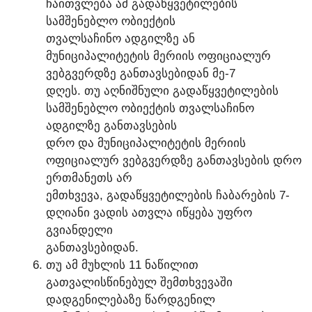
ᲩᲐᲘᲗᲕᲚᲔᲑᲐ ᲐᲛ ᲒᲐᲓᲐᲬᲧᲕᲔᲢᲘᲚᲔᲑᲘᲡ
ᲡᲐᲛᲨᲔᲜᲔᲑᲚᲝ ᲝᲑᲘᲔᲥᲢᲘᲡ
ᲗᲕᲐᲚᲡᲐᲩᲘᲜᲝ ᲐᲓᲒᲘᲚᲖᲔ ᲐᲜ
ᲛᲣᲜᲘᲪᲘᲞᲐᲚᲘᲢᲔᲢᲘᲡ ᲛᲔᲠᲘᲘᲡ ᲝᲤᲘᲪᲘᲐᲚᲣᲠ
ᲕᲔᲑᲒᲕᲔᲠᲓᲖᲔ ᲒᲐᲜᲗᲐᲕᲡᲔᲑᲘᲓᲐᲜ ᲛᲔ-7
ᲓᲦᲔᲡ. ᲗᲣ ᲐᲦᲜᲘᲨᲜᲣᲚᲘ ᲒᲐᲓᲐᲬᲧᲕᲔᲢᲘᲚᲔᲑᲘᲡ
ᲡᲐᲛᲨᲔᲜᲔᲑᲚᲝ ᲝᲑᲘᲔᲥᲢᲘᲡ ᲗᲕᲐᲚᲡᲐᲩᲘᲜᲝ
ᲐᲓᲒᲘᲚᲖᲔ ᲒᲐᲜᲗᲐᲕᲡᲔᲑᲘᲡ
ᲓᲠᲝ ᲓᲐ ᲛᲣᲜᲘᲪᲘᲞᲐᲚᲘᲢᲔᲢᲘᲡ ᲛᲔᲠᲘᲘᲡ
ᲝᲤᲘᲪᲘᲐᲚᲣᲠ ᲕᲔᲑᲒᲕᲔᲠᲓᲖᲔ ᲒᲐᲜᲗᲐᲕᲡᲔᲑᲘᲡ ᲓᲠᲝ
ᲔᲠᲗᲛᲐᲜᲔᲗᲡ ᲐᲠ
ᲔᲛᲗᲮᲕᲔᲕᲐ, ᲒᲐᲓᲐᲬᲧᲕᲔᲢᲘᲚᲔᲑᲘᲡ ᲩᲐᲑᲐᲠᲔᲑᲘᲡ 7-
ᲓᲦᲘᲐᲜᲘ ᲕᲐᲓᲘᲡ ᲐᲗᲕᲚᲐ ᲘᲬᲧᲔᲑᲐ ᲣᲤᲠᲝ
ᲒᲕᲘᲐᲜᲓᲔᲚᲘ
ᲒᲐᲜᲗᲐᲕᲡᲔᲑᲘᲓᲐᲜ.
ᲗᲣ ᲐᲛ ᲛᲣᲮᲚᲘᲡ 11 ᲜᲐᲬᲘᲚᲘᲗ
ᲒᲐᲗᲕᲐᲚᲘᲡᲬᲘᲜᲔᲑᲣᲚ ᲨᲔᲛᲗᲮᲕᲔᲕᲐᲨᲘ
ᲓᲐᲓᲒᲔᲜᲘᲚᲔᲑᲐᲖᲔ ᲬᲐᲠᲓᲒᲔᲜᲘᲚ