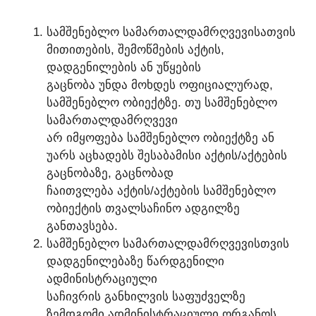
ᲡᲐᲛᲨᲔᲜᲔᲑᲚᲝ ᲡᲐᲛᲐᲠᲗᲐᲚᲓᲐᲛᲠᲦᲕᲔᲕᲘᲡᲐᲗᲕᲘᲡ
ᲛᲘᲗᲘᲗᲔᲑᲘᲡ, ᲨᲔᲛᲝᲬᲛᲔᲑᲘᲡ ᲐᲥᲢᲘᲡ,
ᲓᲐᲓᲒᲔᲜᲘᲚᲔᲑᲘᲡ ᲐᲜ ᲣᲬᲧᲔᲑᲘᲡ
ᲒᲐᲪᲜᲝᲑᲐ ᲣᲜᲓᲐ ᲛᲝᲮᲓᲔᲡ ᲝᲤᲘᲪᲘᲐᲚᲣᲠᲐᲓ,
ᲡᲐᲛᲨᲔᲜᲔᲑᲚᲝ ᲝᲑᲘᲔᲥᲢᲖᲔ. ᲗᲣ ᲡᲐᲛᲨᲔᲜᲔᲑᲚᲝ
ᲡᲐᲛᲐᲠᲗᲐᲚᲓᲐᲛᲠᲦᲕᲔᲕᲘ
ᲐᲠ ᲘᲛᲧᲝᲤᲔᲑᲐ ᲡᲐᲛᲨᲔᲜᲔᲑᲚᲝ ᲝᲑᲘᲔᲥᲢᲖᲔ ᲐᲜ
ᲣᲐᲠᲡ ᲐᲪᲮᲐᲓᲔᲑᲡ ᲨᲔᲡᲐᲑᲐᲛᲘᲡᲘ ᲐᲥᲢᲘᲡ/ᲐᲥᲢᲔᲑᲘᲡ
ᲒᲐᲪᲜᲝᲑᲐᲖᲔ, ᲒᲐᲪᲜᲝᲑᲐᲓ
ᲩᲐᲘᲗᲕᲚᲔᲑᲐ ᲐᲥᲢᲘᲡ/ᲐᲥᲢᲔᲑᲘᲡ ᲡᲐᲛᲨᲔᲜᲔᲑᲚᲝ
ᲝᲑᲘᲔᲥᲢᲘᲡ ᲗᲕᲐᲚᲡᲐᲩᲘᲜᲝ ᲐᲓᲒᲘᲚᲖᲔ
ᲒᲐᲜᲗᲐᲕᲡᲔᲑᲐ.
ᲡᲐᲛᲨᲔᲜᲔᲑᲚᲝ ᲡᲐᲛᲐᲠᲗᲐᲚᲓᲐᲛᲠᲦᲕᲔᲕᲘᲡᲗᲕᲘᲡ
ᲓᲐᲓᲒᲔᲜᲘᲚᲔᲑᲐᲖᲔ ᲬᲐᲠᲓᲒᲔᲜᲘᲚᲘ
ᲐᲓᲛᲘᲜᲘᲡᲢᲠᲐᲪᲘᲣᲚᲘ
ᲡᲐᲩᲘᲕᲠᲘᲡ ᲒᲐᲜᲮᲘᲚᲕᲘᲡ ᲡᲐᲤᲣᲫᲕᲔᲚᲖᲔ
ᲖᲔᲛᲓᲒᲝᲛᲘ ᲐᲓᲛᲘᲜᲘᲡᲢᲠᲐᲪᲘᲣᲚᲘ ᲝᲠᲒᲐᲜᲝᲡ