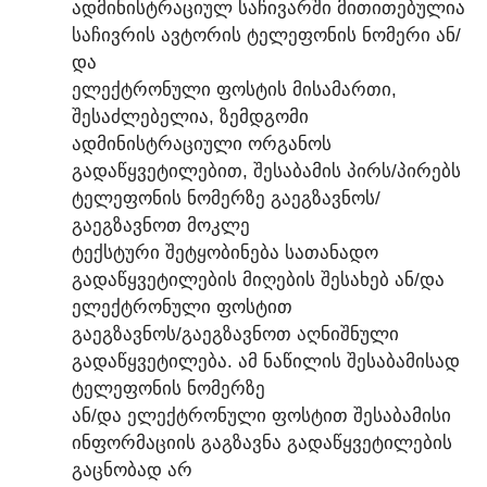
ᲐᲓᲛᲘᲜᲘᲡᲢᲠᲐᲪᲘᲣᲚ ᲡᲐᲩᲘᲕᲐᲠᲨᲘ ᲛᲘᲗᲘᲗᲔᲑᲣᲚᲘᲐ
ᲡᲐᲩᲘᲕᲠᲘᲡ ᲐᲕᲢᲝᲠᲘᲡ ᲢᲔᲚᲔᲤᲝᲜᲘᲡ ᲜᲝᲛᲔᲠᲘ ᲐᲜ/
ᲓᲐ
ᲔᲚᲔᲥᲢᲠᲝᲜᲣᲚᲘ ᲤᲝᲡᲢᲘᲡ ᲛᲘᲡᲐᲛᲐᲠᲗᲘ,
ᲨᲔᲡᲐᲫᲚᲔᲑᲔᲚᲘᲐ, ᲖᲔᲛᲓᲒᲝᲛᲘ
ᲐᲓᲛᲘᲜᲘᲡᲢᲠᲐᲪᲘᲣᲚᲘ ᲝᲠᲒᲐᲜᲝᲡ
ᲒᲐᲓᲐᲬᲧᲕᲔᲢᲘᲚᲔᲑᲘᲗ, ᲨᲔᲡᲐᲑᲐᲛᲘᲡ ᲞᲘᲠᲡ/ᲞᲘᲠᲔᲑᲡ
ᲢᲔᲚᲔᲤᲝᲜᲘᲡ ᲜᲝᲛᲔᲠᲖᲔ ᲒᲐᲔᲒᲖᲐᲕᲜᲝᲡ/
ᲒᲐᲔᲒᲖᲐᲕᲜᲝᲗ ᲛᲝᲙᲚᲔ
ᲢᲔᲥᲡᲢᲣᲠᲘ ᲨᲔᲢᲧᲝᲑᲘᲜᲔᲑᲐ ᲡᲐᲗᲐᲜᲐᲓᲝ
ᲒᲐᲓᲐᲬᲧᲕᲔᲢᲘᲚᲔᲑᲘᲡ ᲛᲘᲦᲔᲑᲘᲡ ᲨᲔᲡᲐᲮᲔᲑ ᲐᲜ/ᲓᲐ
ᲔᲚᲔᲥᲢᲠᲝᲜᲣᲚᲘ ᲤᲝᲡᲢᲘᲗ
ᲒᲐᲔᲒᲖᲐᲕᲜᲝᲡ/ᲒᲐᲔᲒᲖᲐᲕᲜᲝᲗ ᲐᲦᲜᲘᲨᲜᲣᲚᲘ
ᲒᲐᲓᲐᲬᲧᲕᲔᲢᲘᲚᲔᲑᲐ. ᲐᲛ ᲜᲐᲬᲘᲚᲘᲡ ᲨᲔᲡᲐᲑᲐᲛᲘᲡᲐᲓ
ᲢᲔᲚᲔᲤᲝᲜᲘᲡ ᲜᲝᲛᲔᲠᲖᲔ
ᲐᲜ/ᲓᲐ ᲔᲚᲔᲥᲢᲠᲝᲜᲣᲚᲘ ᲤᲝᲡᲢᲘᲗ ᲨᲔᲡᲐᲑᲐᲛᲘᲡᲘ
ᲘᲜᲤᲝᲠᲛᲐᲪᲘᲘᲡ ᲒᲐᲒᲖᲐᲕᲜᲐ ᲒᲐᲓᲐᲬᲧᲕᲔᲢᲘᲚᲔᲑᲘᲡ
ᲒᲐᲪᲜᲝᲑᲐᲓ ᲐᲠ