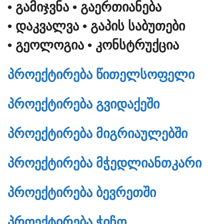
• ᲒᲐᲛᲘᲯᲕᲜᲐ
• ᲒᲐᲔᲠᲗᲘᲐᲜᲔᲑᲐ
• ᲓᲐᲙᲕᲐᲚᲕᲐ
• ᲒᲐᲞᲘᲡ ᲡᲐᲑᲣᲗᲔᲑᲘ
• ᲒᲔᲝᲚᲝᲒᲘᲐ
• ᲙᲝᲜᲡᲢᲠᲣᲥᲪᲘᲐ
ᲞᲠᲝᲔᲥᲢᲘᲠᲔᲑᲐ ᲬᲘᲗᲔᲚᲡᲝᲤᲔᲚᲘ
ᲞᲠᲝᲔᲥᲢᲘᲠᲔᲑᲐ ᲒᲕᲘᲓᲐᲥᲔᲨᲘ
ᲞᲠᲝᲔᲥᲢᲘᲠᲔᲑᲐ ᲛᲘᲒᲠᲘᲐᲣᲚᲔᲑᲨᲘ
ᲞᲠᲝᲔᲥᲢᲘᲠᲔᲑᲐ ᲛᲭᲔᲓᲚᲘᲐᲜᲗᲙᲐᲠᲘ
ᲞᲠᲝᲔᲥᲢᲘᲠᲔᲑᲐ ᲑᲔᲕᲠᲔᲗᲨᲘ
ᲞᲠᲝᲔᲥᲢᲘᲠᲔᲑᲐ ᲭᲘᲩᲝ