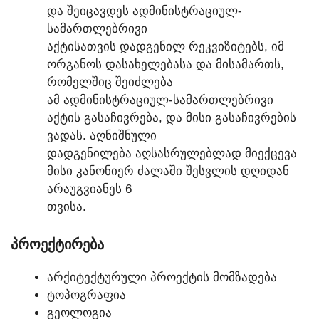
ᲓᲐ ᲨᲔᲘᲪᲐᲕᲓᲔᲡ ᲐᲓᲛᲘᲜᲘᲡᲢᲠᲐᲪᲘᲣᲚ-
ᲡᲐᲛᲐᲠᲗᲚᲔᲑᲠᲘᲕᲘ
ᲐᲥᲢᲘᲡᲐᲗᲕᲘᲡ ᲓᲐᲓᲒᲔᲜᲘᲚ ᲠᲔᲙᲕᲘᲖᲘᲢᲔᲑᲡ, ᲘᲛ
ᲝᲠᲒᲐᲜᲝᲡ ᲓᲐᲡᲐᲮᲔᲚᲔᲑᲐᲡᲐ ᲓᲐ ᲛᲘᲡᲐᲛᲐᲠᲗᲡ,
ᲠᲝᲛᲔᲚᲨᲘᲪ ᲨᲔᲘᲫᲚᲔᲑᲐ
ᲐᲛ ᲐᲓᲛᲘᲜᲘᲡᲢᲠᲐᲪᲘᲣᲚ-ᲡᲐᲛᲐᲠᲗᲚᲔᲑᲠᲘᲕᲘ
ᲐᲥᲢᲘᲡ ᲒᲐᲡᲐᲩᲘᲕᲠᲔᲑᲐ, ᲓᲐ ᲛᲘᲡᲘ ᲒᲐᲡᲐᲩᲘᲕᲠᲔᲑᲘᲡ
ᲕᲐᲓᲐᲡ. ᲐᲦᲜᲘᲨᲜᲣᲚᲘ
ᲓᲐᲓᲒᲔᲜᲘᲚᲔᲑᲐ ᲐᲦᲡᲐᲡᲠᲣᲚᲔᲑᲚᲐᲓ ᲛᲘᲔᲥᲪᲔᲕᲐ
ᲛᲘᲡᲘ ᲙᲐᲜᲝᲜᲘᲔᲠ ᲫᲐᲚᲐᲨᲘ ᲨᲔᲡᲕᲚᲘᲡ ᲓᲦᲘᲓᲐᲜ
ᲐᲠᲐᲣᲒᲕᲘᲐᲜᲔᲡ 6
ᲗᲕᲘᲡᲐ.
ᲞᲠᲝᲔᲥᲢᲘᲠᲔᲑᲐ
ᲐᲠᲥᲘᲢᲔᲥᲢᲣᲠᲣᲚᲘ ᲞᲠᲝᲔᲥᲢᲘᲡ ᲛᲝᲛᲖᲐᲓᲔᲑᲐ
ᲢᲝᲞᲝᲒᲠᲐᲤᲘᲐ
ᲒᲔᲝᲚᲝᲒᲘᲐ