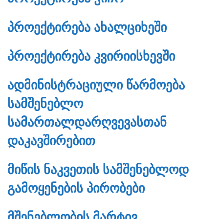
ᲞᲠᲝᲔᲥᲢᲘᲠᲔᲑᲐ ᲐᲮᲐᲚᲪᲘᲮᲔᲨᲘ
ᲞᲠᲝᲔᲥᲢᲘᲠᲔᲑᲐ ᲙᲕᲘᲠᲘᲘᲡᲮᲔᲕᲨᲘ
ᲐᲓᲛᲘᲜᲘᲡᲢᲠᲐᲪᲘᲣᲚᲘ ᲬᲐᲠᲛᲝᲔᲑᲐ
ᲡᲐᲛᲨᲔᲜᲔᲑᲚᲝ
ᲡᲐᲛᲐᲠᲗᲐᲚᲓᲐᲠᲦᲕᲔᲕᲐᲡᲗᲐᲜ
ᲓᲐᲙᲐᲕᲨᲘᲠᲔᲑᲘᲗ
ᲛᲘᲬᲘᲡ ᲜᲐᲙᲕᲔᲗᲘᲡ ᲡᲐᲛᲨᲔᲜᲔᲑᲚᲝᲓ
ᲒᲐᲛᲝᲧᲔᲜᲔᲑᲘᲡ ᲞᲘᲠᲝᲑᲔᲑᲘ
ᲛᲨᲔᲜᲔᲑᲚᲝᲑᲘᲡ ᲛᲐᲠᲢᲘᲕ