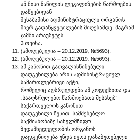
ᲐᲜ ᲛᲘᲡᲘ ᲜᲐᲬᲘᲚᲘᲡ ᲚᲔᲒᲐᲚᲘᲖᲔᲑᲘᲡ ᲬᲐᲠᲛᲝᲔᲑᲘᲡ
ᲓᲐᲬᲧᲔᲑᲘᲓᲐᲜ
ᲨᲔᲡᲐᲑᲐᲛᲘᲡᲘ ᲐᲓᲛᲘᲜᲘᲡᲢᲠᲐᲪᲘᲣᲚᲘ ᲝᲠᲒᲐᲜᲝᲡ
ᲛᲘᲔᲠ ᲒᲐᲓᲐᲬᲧᲕᲔᲢᲘᲚᲔᲑᲘᲡ ᲛᲘᲦᲔᲑᲐᲛᲓᲔ, ᲛᲐᲒᲠᲐᲛ
ᲯᲐᲛᲨᲘ ᲐᲠᲐᲣᲛᲔᲢᲔᲡ
3 ᲗᲕᲘᲡᲐ.
(ᲐᲛᲝᲦᲔᲑᲣᲚᲘᲐ – 20.12.2019, №5693).
(ᲐᲛᲝᲦᲔᲑᲣᲚᲘᲐ – 20.12.2019, №5693).
ᲐᲛ ᲙᲐᲜᲝᲜᲘᲗ ᲒᲐᲗᲕᲐᲚᲘᲡᲬᲘᲜᲔᲑᲣᲚᲘ
ᲓᲐᲓᲒᲔᲜᲘᲚᲔᲑᲐ ᲐᲠᲘᲡ ᲐᲓᲛᲘᲜᲘᲡᲢᲠᲐᲪᲘᲣᲚ-
ᲡᲐᲛᲐᲠᲗᲚᲔᲑᲠᲘᲕᲘ ᲐᲥᲢᲘ,
ᲠᲝᲛᲔᲚᲘᲪ ᲐᲦᲡᲠᲣᲚᲓᲔᲑᲐ ᲐᲛ ᲙᲝᲓᲔᲥᲡᲘᲗᲐ ᲓᲐ
„ᲡᲐᲐᲦᲡᲠᲣᲚᲔᲑᲝ ᲬᲐᲠᲛᲝᲔᲑᲐᲗᲐ ᲨᲔᲡᲐᲮᲔᲑ“
ᲡᲐᲥᲐᲠᲗᲕᲔᲚᲝᲡ ᲙᲐᲜᲝᲜᲘᲗ
ᲓᲐᲓᲒᲔᲜᲘᲚᲘ ᲬᲔᲡᲘᲗ. ᲡᲐᲛᲨᲔᲜᲔᲑᲚᲝ
ᲡᲐᲥᲛᲘᲐᲜᲝᲑᲐᲖᲔ ᲡᲐᲮᲔᲚᲛᲬᲘᲤᲝ
ᲖᲔᲓᲐᲛᲮᲔᲓᲕᲔᲚᲝᲑᲘᲡ ᲝᲠᲒᲐᲜᲝᲡ
ᲓᲐᲓᲒᲔᲜᲘᲚᲔᲑᲐ ᲣᲜᲓᲐ ᲘᲧᲝᲡ ᲓᲐᲡᲐᲑᲣᲗᲔᲑᲣᲚᲘ