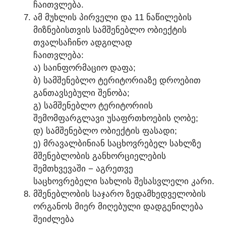
ᲩᲐᲘᲗᲕᲚᲔᲑᲐ.
ᲐᲛ ᲛᲣᲮᲚᲘᲡ ᲞᲘᲠᲕᲔᲚᲘ ᲓᲐ 11 ᲜᲐᲬᲘᲚᲔᲑᲘᲡ
ᲛᲘᲖᲜᲔᲑᲘᲡᲗᲕᲘᲡ ᲡᲐᲛᲨᲔᲜᲔᲑᲚᲝ ᲝᲑᲘᲔᲥᲢᲘᲡ
ᲗᲕᲐᲚᲡᲐᲩᲘᲜᲝ ᲐᲓᲒᲘᲚᲐᲓ
ᲩᲐᲘᲗᲕᲚᲔᲑᲐ:
Ა) ᲡᲐᲘᲜᲤᲝᲠᲛᲐᲪᲘᲝ ᲓᲐᲤᲐ;
Ბ) ᲡᲐᲛᲨᲔᲜᲔᲑᲚᲝ ᲢᲔᲠᲘᲢᲝᲠᲘᲐᲖᲔ ᲓᲠᲝᲔᲑᲘᲗ
ᲒᲐᲜᲗᲐᲕᲡᲔᲑᲣᲚᲘ ᲨᲔᲜᲝᲑᲐ;
Გ) ᲡᲐᲛᲨᲔᲜᲔᲑᲚᲝ ᲢᲔᲠᲘᲢᲝᲠᲘᲘᲡ
ᲨᲔᲛᲝᲛᲤᲐᲠᲒᲚᲐᲕᲘ ᲣᲡᲐᲤᲠᲗᲮᲝᲔᲑᲘᲡ ᲦᲝᲑᲔ;
Დ) ᲡᲐᲛᲨᲔᲜᲔᲑᲚᲝ ᲝᲑᲘᲔᲥᲢᲘᲡ ᲤᲐᲡᲐᲓᲘ;
Ე) ᲛᲠᲐᲕᲐᲚᲑᲘᲜᲘᲐᲜ ᲡᲐᲪᲮᲝᲕᲠᲔᲑᲔᲚ ᲡᲐᲮᲚᲖᲔ
ᲛᲨᲔᲜᲔᲑᲚᲝᲑᲘᲡ ᲒᲐᲜᲮᲝᲠᲪᲘᲔᲚᲔᲑᲘᲡ
ᲨᲔᲛᲗᲮᲕᲔᲕᲐᲨᲘ − ᲐᲒᲠᲔᲗᲕᲔ
ᲡᲐᲪᲮᲝᲕᲠᲔᲑᲔᲚᲘ ᲡᲐᲮᲚᲘᲡ ᲨᲔᲡᲐᲡᲕᲚᲔᲚᲘ ᲙᲐᲠᲘ.
ᲛᲨᲔᲜᲔᲑᲚᲝᲑᲘᲡ ᲡᲐᲯᲐᲠᲝ ᲖᲔᲓᲐᲛᲮᲔᲓᲕᲔᲚᲝᲑᲘᲡ
ᲝᲠᲒᲐᲜᲝᲡ ᲛᲘᲔᲠ ᲛᲘᲦᲔᲑᲣᲚᲘ ᲓᲐᲓᲒᲔᲜᲘᲚᲔᲑᲐ
ᲨᲔᲘᲫᲚᲔᲑᲐ