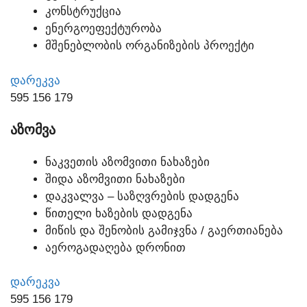
ᲙᲝᲜᲡᲢᲠᲣᲥᲪᲘᲐ
ᲔᲜᲔᲠᲒᲝᲔᲤᲔᲥᲢᲣᲠᲝᲑᲐ
ᲛᲨᲔᲜᲔᲑᲚᲝᲑᲘᲡ ᲝᲠᲒᲐᲜᲘᲖᲔᲑᲘᲡ ᲞᲠᲝᲔᲥᲢᲘ
ᲓᲐᲠᲔᲙᲕᲐ
595 156 179
ᲐᲖᲝᲛᲕᲐ
ᲜᲐᲙᲕᲔᲗᲘᲡ ᲐᲖᲝᲛᲕᲘᲗᲘ ᲜᲐᲮᲐᲖᲔᲑᲘ
ᲨᲘᲓᲐ ᲐᲖᲝᲛᲕᲘᲗᲘ ᲜᲐᲮᲐᲖᲔᲑᲘ
ᲓᲐᲙᲕᲐᲚᲕᲐ – ᲡᲐᲖᲦᲕᲠᲔᲑᲘᲡ ᲓᲐᲓᲒᲔᲜᲐ
ᲬᲘᲗᲔᲚᲘ ᲮᲐᲖᲔᲑᲘᲡ ᲓᲐᲓᲒᲔᲜᲐ
ᲛᲘᲬᲘᲡ ᲓᲐ ᲨᲔᲜᲝᲑᲘᲡ ᲒᲐᲛᲘᲯᲕᲜᲐ / ᲒᲐᲔᲠᲗᲘᲐᲜᲔᲑᲐ
ᲐᲔᲠᲝᲒᲐᲓᲐᲦᲔᲑᲐ ᲓᲠᲝᲜᲘᲗ
ᲓᲐᲠᲔᲙᲕᲐ
595 156 179