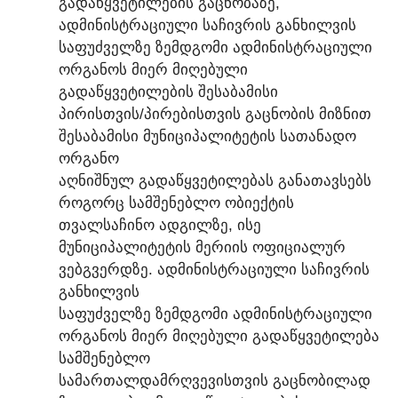
ᲒᲐᲓᲐᲬᲧᲕᲔᲢᲘᲚᲔᲑᲘᲡ ᲒᲐᲪᲜᲝᲑᲐᲖᲔ,
ᲐᲓᲛᲘᲜᲘᲡᲢᲠᲐᲪᲘᲣᲚᲘ ᲡᲐᲩᲘᲕᲠᲘᲡ ᲒᲐᲜᲮᲘᲚᲕᲘᲡ
ᲡᲐᲤᲣᲫᲕᲔᲚᲖᲔ ᲖᲔᲛᲓᲒᲝᲛᲘ ᲐᲓᲛᲘᲜᲘᲡᲢᲠᲐᲪᲘᲣᲚᲘ
ᲝᲠᲒᲐᲜᲝᲡ ᲛᲘᲔᲠ ᲛᲘᲦᲔᲑᲣᲚᲘ
ᲒᲐᲓᲐᲬᲧᲕᲔᲢᲘᲚᲔᲑᲘᲡ ᲨᲔᲡᲐᲑᲐᲛᲘᲡᲘ
ᲞᲘᲠᲘᲡᲗᲕᲘᲡ/ᲞᲘᲠᲔᲑᲘᲡᲗᲕᲘᲡ ᲒᲐᲪᲜᲝᲑᲘᲡ ᲛᲘᲖᲜᲘᲗ
ᲨᲔᲡᲐᲑᲐᲛᲘᲡᲘ ᲛᲣᲜᲘᲪᲘᲞᲐᲚᲘᲢᲔᲢᲘᲡ ᲡᲐᲗᲐᲜᲐᲓᲝ
ᲝᲠᲒᲐᲜᲝ
ᲐᲦᲜᲘᲨᲜᲣᲚ ᲒᲐᲓᲐᲬᲧᲕᲔᲢᲘᲚᲔᲑᲐᲡ ᲒᲐᲜᲐᲗᲐᲕᲡᲔᲑᲡ
ᲠᲝᲒᲝᲠᲪ ᲡᲐᲛᲨᲔᲜᲔᲑᲚᲝ ᲝᲑᲘᲔᲥᲢᲘᲡ
ᲗᲕᲐᲚᲡᲐᲩᲘᲜᲝ ᲐᲓᲒᲘᲚᲖᲔ, ᲘᲡᲔ
ᲛᲣᲜᲘᲪᲘᲞᲐᲚᲘᲢᲔᲢᲘᲡ ᲛᲔᲠᲘᲘᲡ ᲝᲤᲘᲪᲘᲐᲚᲣᲠ
ᲕᲔᲑᲒᲕᲔᲠᲓᲖᲔ. ᲐᲓᲛᲘᲜᲘᲡᲢᲠᲐᲪᲘᲣᲚᲘ ᲡᲐᲩᲘᲕᲠᲘᲡ
ᲒᲐᲜᲮᲘᲚᲕᲘᲡ
ᲡᲐᲤᲣᲫᲕᲔᲚᲖᲔ ᲖᲔᲛᲓᲒᲝᲛᲘ ᲐᲓᲛᲘᲜᲘᲡᲢᲠᲐᲪᲘᲣᲚᲘ
ᲝᲠᲒᲐᲜᲝᲡ ᲛᲘᲔᲠ ᲛᲘᲦᲔᲑᲣᲚᲘ ᲒᲐᲓᲐᲬᲧᲕᲔᲢᲘᲚᲔᲑᲐ
ᲡᲐᲛᲨᲔᲜᲔᲑᲚᲝ
ᲡᲐᲛᲐᲠᲗᲐᲚᲓᲐᲛᲠᲦᲕᲔᲕᲘᲡᲗᲕᲘᲡ ᲒᲐᲪᲜᲝᲑᲘᲚᲐᲓ