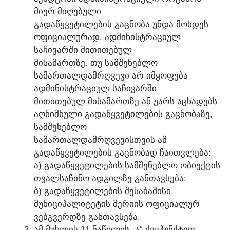
ᲛᲘᲔᲠ ᲛᲘᲦᲔᲑᲣᲚᲘ
ᲒᲐᲓᲐᲬᲧᲕᲔᲢᲘᲚᲔᲑᲘᲡ ᲒᲐᲪᲜᲝᲑᲐ ᲣᲜᲓᲐ ᲛᲝᲮᲓᲔᲡ
ᲝᲤᲘᲪᲘᲐᲚᲣᲠᲐᲓ, ᲐᲓᲛᲘᲜᲘᲡᲢᲠᲐᲪᲘᲣᲚ
ᲡᲐᲩᲘᲕᲐᲠᲨᲘ ᲛᲘᲗᲘᲗᲔᲑᲣᲚ
ᲛᲘᲡᲐᲛᲐᲠᲗᲖᲔ. ᲗᲣ ᲡᲐᲛᲨᲔᲜᲔᲑᲚᲝ
ᲡᲐᲛᲐᲠᲗᲐᲚᲓᲐᲛᲠᲦᲕᲔᲕᲘ ᲐᲠ ᲘᲛᲧᲝᲤᲔᲑᲐ
ᲐᲓᲛᲘᲜᲘᲡᲢᲠᲐᲪᲘᲣᲚ ᲡᲐᲩᲘᲕᲐᲠᲨᲘ
ᲛᲘᲗᲘᲗᲔᲑᲣᲚ ᲛᲘᲡᲐᲛᲐᲠᲗᲖᲔ ᲐᲜ ᲣᲐᲠᲡ ᲐᲪᲮᲐᲓᲔᲑᲡ
ᲐᲦᲜᲘᲨᲜᲣᲚᲘ ᲒᲐᲓᲐᲬᲧᲕᲔᲢᲘᲚᲔᲑᲘᲡ ᲒᲐᲪᲜᲝᲑᲐᲖᲔ,
ᲡᲐᲛᲨᲔᲜᲔᲑᲚᲝ
ᲡᲐᲛᲐᲠᲗᲐᲚᲓᲐᲛᲠᲦᲕᲔᲕᲘᲡᲗᲕᲘᲡ ᲐᲛ
ᲒᲐᲓᲐᲬᲧᲕᲔᲢᲘᲚᲔᲑᲘᲡ ᲒᲐᲪᲜᲝᲑᲐᲓ ᲩᲐᲘᲗᲕᲚᲔᲑᲐ:
Ა) ᲒᲐᲓᲐᲬᲧᲕᲔᲢᲘᲚᲔᲑᲘᲡ ᲡᲐᲛᲨᲔᲜᲔᲑᲚᲝ ᲝᲑᲘᲔᲥᲢᲘᲡ
ᲗᲕᲐᲚᲡᲐᲩᲘᲜᲝ ᲐᲓᲒᲘᲚᲖᲔ ᲒᲐᲜᲗᲐᲕᲡᲔᲑᲐ;
Ბ) ᲒᲐᲓᲐᲬᲧᲕᲔᲢᲘᲚᲔᲑᲘᲡ ᲨᲔᲡᲐᲑᲐᲛᲘᲡᲘ
ᲛᲣᲜᲘᲪᲘᲞᲐᲚᲘᲢᲔᲢᲘᲡ ᲛᲔᲠᲘᲘᲡ ᲝᲤᲘᲪᲘᲐᲚᲣᲠ
ᲕᲔᲑᲒᲕᲔᲠᲓᲖᲔ ᲒᲐᲜᲗᲐᲕᲡᲔᲑᲐ.
ᲐᲛ ᲛᲣᲮᲚᲘᲡ 11 ᲜᲐᲬᲘᲚᲘᲡ „Ა“ ᲥᲕᲔᲞᲣᲜᲥᲢᲘᲗ