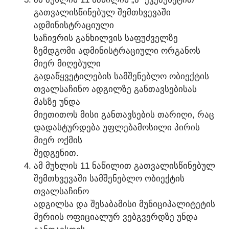
ᲒᲐᲗᲕᲐᲚᲘᲡᲬᲘᲜᲔᲑᲣᲚ ᲨᲔᲛᲗᲮᲕᲔᲕᲐᲨᲘ
ᲐᲓᲛᲘᲜᲘᲡᲢᲠᲐᲪᲘᲣᲚᲘ
ᲡᲐᲩᲘᲕᲠᲘᲡ ᲒᲐᲜᲮᲘᲚᲕᲘᲡ ᲡᲐᲤᲣᲫᲕᲔᲚᲖᲔ
ᲖᲔᲛᲓᲒᲝᲛᲘ ᲐᲓᲛᲘᲜᲘᲡᲢᲠᲐᲪᲘᲣᲚᲘ ᲝᲠᲒᲐᲜᲝᲡ
ᲛᲘᲔᲠ ᲛᲘᲦᲔᲑᲣᲚᲘ
ᲒᲐᲓᲐᲬᲧᲕᲔᲢᲘᲚᲔᲑᲘᲡ ᲡᲐᲛᲨᲔᲜᲔᲑᲚᲝ ᲝᲑᲘᲔᲥᲢᲘᲡ
ᲗᲕᲐᲚᲡᲐᲩᲘᲜᲝ ᲐᲓᲒᲘᲚᲖᲔ ᲒᲐᲜᲗᲐᲕᲡᲔᲑᲘᲡᲐᲡ
ᲛᲐᲡᲖᲔ ᲣᲜᲓᲐ
ᲛᲘᲔᲗᲘᲗᲝᲡ ᲛᲘᲡᲘ ᲒᲐᲜᲗᲐᲕᲡᲔᲑᲘᲡ ᲗᲐᲠᲘᲦᲘ, ᲠᲐᲪ
ᲓᲐᲓᲐᲡᲢᲣᲠᲓᲔᲑᲐ ᲣᲤᲚᲔᲑᲐᲛᲝᲡᲘᲚᲘ ᲞᲘᲠᲘᲡ
ᲛᲘᲔᲠ ᲝᲥᲛᲘᲡ
ᲨᲔᲓᲒᲔᲜᲘᲗ.
ᲐᲛ ᲛᲣᲮᲚᲘᲡ 11 ᲜᲐᲬᲘᲚᲘᲗ ᲒᲐᲗᲕᲐᲚᲘᲡᲬᲘᲜᲔᲑᲣᲚ
ᲨᲔᲛᲗᲮᲕᲔᲕᲐᲨᲘ ᲡᲐᲛᲨᲔᲜᲔᲑᲚᲝ ᲝᲑᲘᲔᲥᲢᲘᲡ
ᲗᲕᲐᲚᲡᲐᲩᲘᲜᲝ
ᲐᲓᲒᲘᲚᲡᲐ ᲓᲐ ᲨᲔᲡᲐᲑᲐᲛᲘᲡᲘ ᲛᲣᲜᲘᲪᲘᲞᲐᲚᲘᲢᲔᲢᲘᲡ
ᲛᲔᲠᲘᲘᲡ ᲝᲤᲘᲪᲘᲐᲚᲣᲠ ᲕᲔᲑᲒᲕᲔᲠᲓᲖᲔ ᲣᲜᲓᲐ