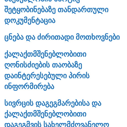
ᲨᲔᲢᲧᲝᲑᲘᲜᲔᲑᲐᲖᲔ ᲗᲐᲜᲓᲐᲠᲗᲣᲚᲘ
ᲓᲝᲙᲣᲛᲔᲜᲢᲐᲪᲘᲐ
ᲪᲜᲔᲑᲐ ᲓᲐ ᲫᲘᲠᲘᲗᲐᲓᲘ ᲛᲝᲗᲮᲝᲕᲜᲔᲑᲘ
ᲥᲐᲚᲐᲥᲗᲛᲨᲔᲜᲔᲑᲚᲝᲑᲘᲗᲘ
ᲦᲝᲜᲘᲡᲫᲘᲔᲑᲘᲡ ᲗᲐᲝᲑᲐᲖᲔ
ᲓᲐᲘᲜᲢᲔᲠᲔᲡᲔᲑᲣᲚᲘ ᲞᲘᲠᲘᲡ
ᲘᲜᲤᲝᲠᲛᲘᲠᲔᲑᲐ
ᲡᲘᲕᲠᲪᲘᲡ ᲓᲐᲒᲔᲒᲛᲐᲠᲔᲑᲘᲡᲐ ᲓᲐ
ᲥᲐᲚᲐᲥᲗᲛᲨᲔᲜᲔᲑᲚᲝᲑᲘᲗᲘ
ᲓᲐᲒᲔᲒᲛᲕᲘᲡ ᲡᲐᲮᲔᲚᲛᲫᲦᲕᲐᲜᲔᲚᲝ