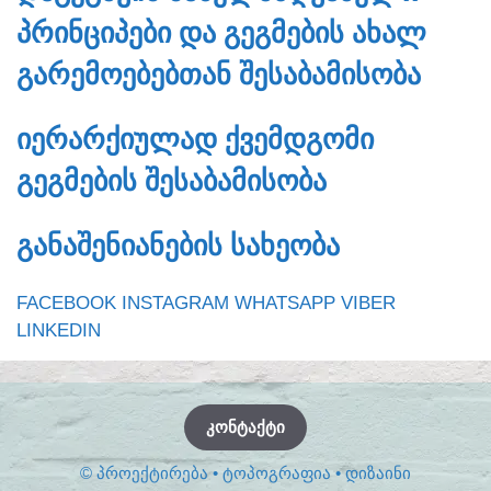
ᲞᲠᲘᲜᲪᲘᲞᲔᲑᲘ ᲓᲐ ᲒᲔᲒᲛᲔᲑᲘᲡ ᲐᲮᲐᲚ
ᲒᲐᲠᲔᲛᲝᲔᲑᲔᲑᲗᲐᲜ ᲨᲔᲡᲐᲑᲐᲛᲘᲡᲝᲑᲐ
ᲘᲔᲠᲐᲠᲥᲘᲣᲚᲐᲓ ᲥᲕᲔᲛᲓᲒᲝᲛᲘ
ᲒᲔᲒᲛᲔᲑᲘᲡ ᲨᲔᲡᲐᲑᲐᲛᲘᲡᲝᲑᲐ
ᲒᲐᲜᲐᲨᲔᲜᲘᲐᲜᲔᲑᲘᲡ ᲡᲐᲮᲔᲝᲑᲐ
FACEBOOK
INSTAGRAM
WHATSAPP
VIBER
LINKEDIN
ᲙᲝᲜᲢᲐᲥᲢᲘ
© ᲞᲠᲝᲔᲥᲢᲘᲠᲔᲑᲐ • ᲢᲝᲞᲝᲒᲠᲐᲤᲘᲐ • ᲓᲘᲖᲐᲘᲜᲘ