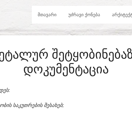
ᲛᲗᲐᲕᲐᲠᲘ
ᲣᲫᲠᲐᲕᲘ ᲥᲝᲜᲔᲑᲐ
ᲐᲠᲥᲘᲢᲔᲥ
ᲔᲢᲐᲚᲣᲠ ᲨᲔᲢᲧᲝᲑᲘᲜᲔᲑ
ᲓᲝᲙᲣᲛᲔᲜᲢᲐᲪᲘᲐ
ᲓᲔᲡ:
ᲑᲝᲑᲘᲡ ᲡᲐᲙᲣᲗᲠᲔᲑᲘᲡ ᲨᲔᲡᲐᲮᲔᲑ;