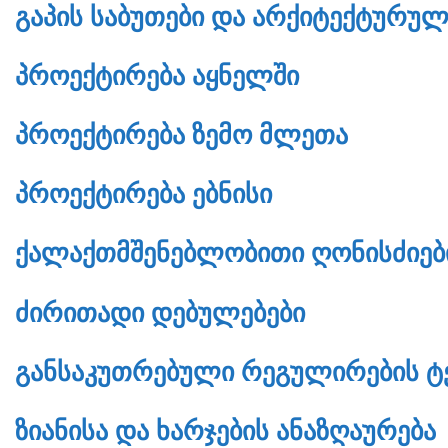
ᲒᲐᲞᲘᲡ ᲡᲐᲑᲣᲗᲔᲑᲘ ᲓᲐ ᲐᲠᲥᲘᲢᲔᲥᲢᲣᲠᲣᲚ
ᲞᲠᲝᲔᲥᲢᲘᲠᲔᲑᲐ ᲐᲧᲜᲔᲚᲨᲘ
ᲞᲠᲝᲔᲥᲢᲘᲠᲔᲑᲐ ᲖᲔᲛᲝ ᲛᲚᲔᲗᲐ
ᲞᲠᲝᲔᲥᲢᲘᲠᲔᲑᲐ ᲔᲑᲜᲘᲡᲘ
ᲥᲐᲚᲐᲥᲗᲛᲨᲔᲜᲔᲑᲚᲝᲑᲘᲗᲘ ᲦᲝᲜᲘᲡᲫᲘᲔᲑᲘ
ᲫᲘᲠᲘᲗᲐᲓᲘ ᲓᲔᲑᲣᲚᲔᲑᲔᲑᲘ
ᲒᲐᲜᲡᲐᲙᲣᲗᲠᲔᲑᲣᲚᲘ ᲠᲔᲒᲣᲚᲘᲠᲔᲑᲘᲡ Ტ
ᲖᲘᲐᲜᲘᲡᲐ ᲓᲐ ᲮᲐᲠᲯᲔᲑᲘᲡ ᲐᲜᲐᲖᲦᲐᲣᲠᲔᲑᲐ