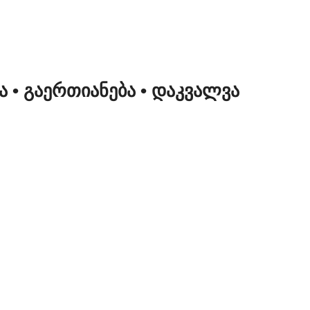
ᲜᲐ
• ᲒᲐᲔᲠᲗᲘᲐᲜᲔᲑᲐ
• ᲓᲐᲙᲕᲐᲚᲕᲐ