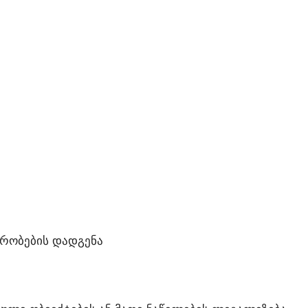
ᲘᲠᲝᲑᲔᲑᲘᲡ ᲓᲐᲓᲒᲔᲜᲐ