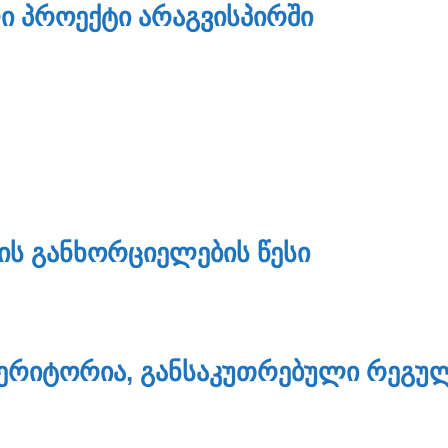
Ი ᲞᲠᲝᲔᲥᲢᲘ ᲐᲠᲐᲒᲕᲘᲡᲞᲘᲠᲨᲘ
Ს ᲒᲐᲜᲮᲝᲠᲪᲘᲔᲚᲔᲑᲘᲡ ᲬᲔᲡᲘ
ᲔᲠᲘᲢᲝᲠᲘᲐ, ᲒᲐᲜᲡᲐᲙᲣᲗᲠᲔᲑᲣᲚᲘ ᲠᲔᲒᲣᲚ