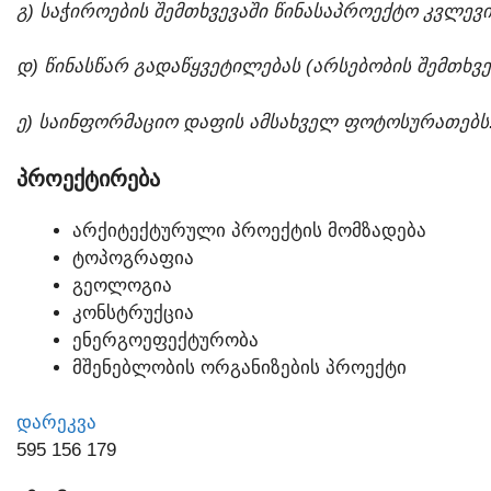
Გ) ᲡᲐᲭᲘᲠᲝᲔᲑᲘᲡ ᲨᲔᲛᲗᲮᲕᲔᲕᲐᲨᲘ ᲬᲘᲜᲐᲡᲐᲞᲠᲝᲔᲥᲢᲝ ᲙᲕᲚᲔᲕᲘ
Დ) ᲬᲘᲜᲐᲡᲬᲐᲠ ᲒᲐᲓᲐᲬᲧᲕᲔᲢᲘᲚᲔᲑᲐᲡ (ᲐᲠᲡᲔᲑᲝᲑᲘᲡ ᲨᲔᲛᲗᲮᲕᲔ
Ე) ᲡᲐᲘᲜᲤᲝᲠᲛᲐᲪᲘᲝ ᲓᲐᲤᲘᲡ ᲐᲛᲡᲐᲮᲕᲔᲚ ᲤᲝᲢᲝᲡᲣᲠᲐᲗᲔᲑᲡ
ᲞᲠᲝᲔᲥᲢᲘᲠᲔᲑᲐ
ᲐᲠᲥᲘᲢᲔᲥᲢᲣᲠᲣᲚᲘ ᲞᲠᲝᲔᲥᲢᲘᲡ ᲛᲝᲛᲖᲐᲓᲔᲑᲐ
ᲢᲝᲞᲝᲒᲠᲐᲤᲘᲐ
ᲒᲔᲝᲚᲝᲒᲘᲐ
ᲙᲝᲜᲡᲢᲠᲣᲥᲪᲘᲐ
ᲔᲜᲔᲠᲒᲝᲔᲤᲔᲥᲢᲣᲠᲝᲑᲐ
ᲛᲨᲔᲜᲔᲑᲚᲝᲑᲘᲡ ᲝᲠᲒᲐᲜᲘᲖᲔᲑᲘᲡ ᲞᲠᲝᲔᲥᲢᲘ
ᲓᲐᲠᲔᲙᲕᲐ
595 156 179