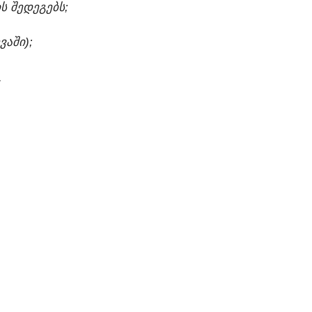
Ს ᲨᲔᲓᲔᲒᲔᲑᲡ;
ᲕᲐᲨᲘ);
.