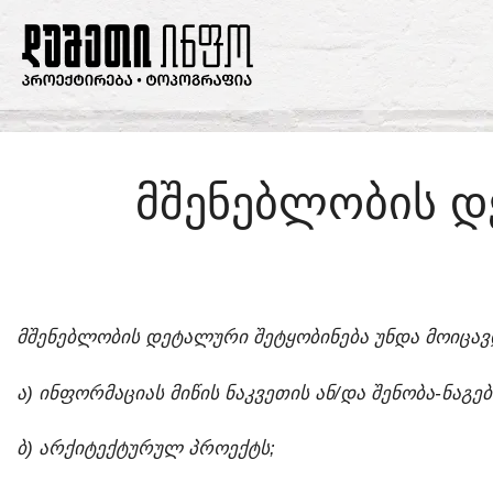
ᲛᲨᲔᲜᲔᲑᲚᲝᲑᲘᲡ Დ
ᲛᲨᲔᲜᲔᲑᲚᲝᲑᲘᲡ ᲓᲔᲢᲐᲚᲣᲠᲘ ᲨᲔᲢᲧᲝᲑᲘᲜᲔᲑᲐ ᲣᲜᲓᲐ ᲛᲝᲘᲪᲐᲕ
Ა) ᲘᲜᲤᲝᲠᲛᲐᲪᲘᲐᲡ ᲛᲘᲬᲘᲡ ᲜᲐᲙᲕᲔᲗᲘᲡ ᲐᲜ/ᲓᲐ ᲨᲔᲜᲝᲑᲐ-ᲜᲐᲒᲔ
Ბ) ᲐᲠᲥᲘᲢᲔᲥᲢᲣᲠᲣᲚ ᲞᲠᲝᲔᲥᲢᲡ;