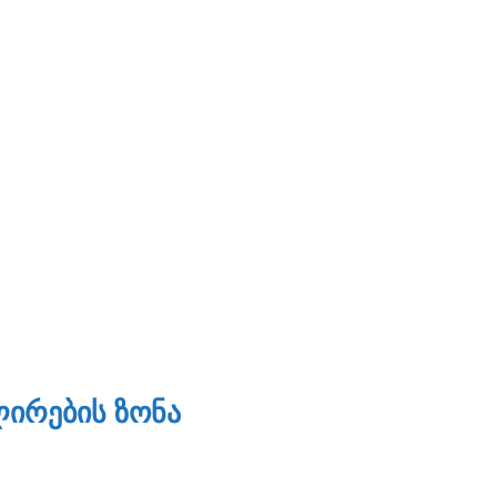
ᲘᲠᲔᲑᲘᲡ ᲖᲝᲜᲐ