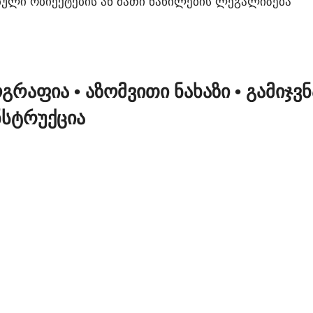
ᲣᲚᲘ ᲝᲑᲘᲔᲥᲢᲔᲑᲘᲡ ᲐᲜ ᲛᲐᲗᲘ ᲜᲐᲬᲘᲚᲔᲑᲘᲡ ᲚᲔᲒᲐᲚᲘᲖᲔᲑᲐ
ᲝᲒᲠᲐᲤᲘᲐ
• ᲐᲖᲝᲛᲕᲘᲗᲘ ᲜᲐᲮᲐᲖᲘ
• ᲒᲐᲛᲘᲯᲕ
ᲜᲡᲢᲠᲣᲥᲪᲘᲐ