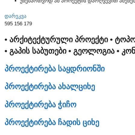
ᲣᲜᲔᲑᲐᲠᲗᲕᲝᲓ ᲐᲜ ᲞᲠᲝᲔᲥᲢᲘᲡ ᲓᲐᲠᲦᲕᲔᲕᲘᲗ ᲐᲨᲔᲜᲔᲑ
ᲓᲐᲠᲔᲙᲕᲐ
595 156 179
• ᲐᲠᲥᲘᲢᲔᲥᲢᲣᲠᲣᲚᲘ ᲞᲠᲝᲔᲥᲢᲘ
• ᲢᲝᲞ
• ᲒᲐᲞᲘᲡ ᲡᲐᲑᲣᲗᲔᲑᲘ
• ᲒᲔᲝᲚᲝᲒᲘᲐ
• ᲙᲝ
ᲞᲠᲝᲔᲥᲢᲘᲠᲔᲑᲐ ᲡᲐᲧᲓᲠᲘᲝᲜᲨᲘ
ᲞᲠᲝᲔᲥᲢᲘᲠᲔᲑᲐ ᲐᲮᲐᲚᲪᲘᲮᲔ
ᲞᲠᲝᲔᲥᲢᲘᲠᲔᲑᲐ ᲭᲘᲩᲝ
ᲞᲠᲝᲔᲥᲢᲘᲠᲔᲑᲐ ᲩᲐᲓᲘᲡ ᲪᲘᲮᲔ