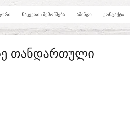
ᲢᲝᲠᲘ
ᲜᲐᲙᲕᲔᲗᲘᲡ ᲨᲔᲛᲝᲬᲛᲔᲑᲐ
ᲐᲛᲘᲜᲓᲘ
ᲙᲝᲜᲢᲐᲥᲢᲘ
ᲐᲖᲔ ᲗᲐᲜᲓᲐᲠᲗᲣᲚᲘ