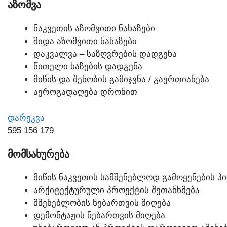
ᲐᲖᲝᲛᲕᲐ
ᲜᲐᲙᲕᲔᲗᲘᲡ ᲐᲖᲝᲛᲕᲘᲗᲘ ᲜᲐᲮᲐᲖᲔᲑᲘ
ᲨᲘᲓᲐ ᲐᲖᲝᲛᲕᲘᲗᲘ ᲜᲐᲮᲐᲖᲔᲑᲘ
ᲓᲐᲙᲕᲐᲚᲕᲐ – ᲡᲐᲖᲦᲕᲠᲔᲑᲘᲡ ᲓᲐᲓᲒᲔᲜᲐ
ᲬᲘᲗᲔᲚᲘ ᲮᲐᲖᲔᲑᲘᲡ ᲓᲐᲓᲒᲔᲜᲐ
ᲛᲘᲬᲘᲡ ᲓᲐ ᲨᲔᲜᲝᲑᲘᲡ ᲒᲐᲛᲘᲯᲕᲜᲐ / ᲒᲐᲔᲠᲗᲘᲐᲜᲔᲑᲐ
ᲐᲔᲠᲝᲒᲐᲓᲐᲦᲔᲑᲐ ᲓᲠᲝᲜᲘᲗ
ᲓᲐᲠᲔᲙᲕᲐ
595 156 179
ᲛᲝᲛᲡᲐᲮᲣᲠᲔᲑᲐ
ᲛᲘᲬᲘᲡ ᲜᲐᲙᲕᲔᲗᲘᲡ ᲡᲐᲛᲨᲔᲜᲔᲑᲚᲝᲓ ᲒᲐᲛᲝᲧᲔᲜᲔᲑᲘᲡ Პ
ᲐᲠᲥᲘᲢᲔᲥᲢᲣᲠᲣᲚᲘ ᲞᲠᲝᲔᲥᲢᲘᲡ ᲨᲔᲗᲐᲜᲮᲛᲔᲑᲐ
ᲛᲨᲔᲜᲔᲑᲚᲝᲑᲘᲡ ᲜᲔᲑᲐᲠᲗᲕᲘᲡ ᲛᲘᲦᲔᲑᲐ
ᲓᲔᲛᲝᲜᲢᲐᲟᲘᲡ ᲜᲔᲑᲐᲠᲗᲕᲘᲡ ᲛᲘᲦᲔᲑᲐ