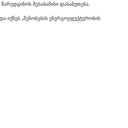
ᲬᲐᲠᲔᲓᲒᲘᲜᲝᲡ ᲨᲔᲡᲐᲑᲐᲛᲘᲡᲘ ᲓᲐᲡᲐᲑᲣᲗᲔᲑᲐ.
ᲓᲐ ᲘᲥᲜᲔᲡ „ᲨᲔᲜᲝᲑᲔᲑᲘᲡ ᲔᲜᲔᲠᲒᲝᲔᲤᲔᲥᲢᲣᲠᲝᲑᲘᲡ