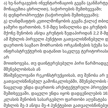
Ა) ᲮᲔ-ᲜᲐᲠᲒᲐᲕᲔᲑᲘᲡ ᲘᲜᲕᲔᲜᲢᲐᲠᲘᲖᲐᲪᲘᲘᲡ ᲒᲔᲒᲛᲐ (ᲒᲐᲜᲛᲐᲠ
ᲛᲝᲜᲐᲪᲔᲛᲗᲐ ᲪᲮᲠᲘᲚᲘᲗ), ᲡᲐᲭᲘᲠᲝᲔᲑᲘᲡ ᲨᲔᲛᲗᲮᲕᲔᲕᲐᲨᲘ;
Ბ) ᲓᲔᲜᲓᲠᲝᲞᲠᲝᲔᲥᲢᲘ (ᲡᲐᲭᲘᲠᲝᲔᲑᲘᲡ ᲨᲔᲛᲗᲮᲕᲔᲕᲐᲨᲘ);
Გ) ᲚᲐᲜᲓᲨᲐᲤᲢᲘᲡ ᲙᲔᲗᲘᲚᲛᲝᲬᲧᲝᲑᲘᲡ ᲒᲔᲒᲛᲐ.ᲥᲐᲚᲐᲥ ᲗᲑᲘᲚᲘ
ᲯᲐᲛᲣᲠᲘ ᲤᲐᲠᲗᲝᲑᲘᲡ, 5 Მ-ᲛᲓᲔ ᲡᲘᲛᲐᲦᲚᲘᲡᲐ ᲓᲐ ᲒᲠᲣᲜᲢᲘᲡ
ᲛᲥᲝᲜᲔ ᲨᲔᲜᲝᲑᲘᲡ ᲐᲜ/ᲓᲐ ᲒᲠᲣᲜᲢᲘᲡ ᲖᲔᲓᲐᲞᲘᲠᲘᲓᲐᲜ 2,2 Მ-
ᲐᲛ ᲛᲣᲮᲚᲘᲡ ᲞᲘᲠᲕᲔᲚᲘ ᲞᲣᲜᲥᲢᲘᲗ ᲒᲐᲗᲕᲐᲚᲘᲡᲬᲘᲜᲔᲑᲣᲚᲘ ᲓᲝ
ᲓᲐᲔᲠᲗᲝᲡ ᲡᲐᲒᲖᲐᲝ ᲛᲝᲫᲠᲐᲝᲑᲘᲡ ᲝᲠᲒᲐᲜᲘᲖᲔᲑᲘᲡ ᲡᲥᲔᲛᲐ 
ᲘᲜᲤᲠᲐᲡᲢᲠᲣᲥᲢᲣᲠᲘᲡ ᲓᲐᲢᲐᲜᲘᲗ ᲡᲐᲙᲕᲚᲔᲕ ᲢᲔᲠᲘᲢᲝᲠᲘᲐᲡᲗᲐᲜ
ᲐᲠ
ᲛᲝᲘᲗᲮᲝᲕᲔᲑᲐ, ᲗᲣ ᲓᲐᲘᲜᲢᲔᲠᲔᲡᲔᲑᲣᲚᲘ ᲞᲘᲠᲘ ᲬᲐᲠᲛᲝᲐᲓᲒᲔ
ᲛᲨᲔᲜᲔᲑᲚᲝᲑᲘᲡᲐᲡ ᲐᲜ
ᲛᲜᲘᲨᲕᲜᲔᲚᲝᲕᲐᲜᲘ ᲠᲔᲙᲝᲜᲡᲢᲠᲣᲥᲪᲘᲘᲡᲐᲡ, ᲗᲣ ᲨᲔᲜᲝᲑᲐ ᲐᲠ ᲔᲥ
ᲒᲐᲗᲕᲐᲚᲘᲡᲬᲘᲜᲔᲑᲣᲚ ᲒᲐᲛᲝᲜᲐᲙᲚᲘᲡᲔᲑᲨᲘ, ᲛᲨᲔᲜᲔᲑᲚᲝᲑᲘᲡ 
ᲜᲐᲪᲕᲚᲐᲓ ᲣᲜᲓᲐ ᲓᲐᲔᲠᲗᲝᲡ ᲐᲠᲥᲘᲢᲔᲥᲢᲣᲠᲣᲚᲘ ᲞᲠᲝᲔᲥᲢᲘ 
ᲨᲔᲛᲗᲮᲕᲔᲕᲐᲨᲘ, ᲓᲐᲪᲣᲚᲘ ᲣᲜᲓᲐ ᲘᲧᲝᲡ ᲓᲐᲓᲒᲔᲜᲘᲚᲔᲑᲘᲡ 16
ᲙᲚᲐᲡᲘᲡ ᲨᲔᲜᲝᲑᲘᲡ ᲡᲐᲡᲐᲠᲒᲔᲑᲚᲝ ᲤᲐᲠᲗᲝᲑᲘ ᲐᲦᲔᲛᲐᲢᲔᲑᲐ 5
ᲛᲣᲮᲚᲘᲡ ᲛᲔ-3 ᲐᲜ/ᲓᲐ ᲛᲔ-4 ᲞᲣᲜᲥᲢᲔᲑᲘᲗ ᲒᲐᲗᲕᲐᲚᲘᲡᲬᲘᲜᲔᲑ