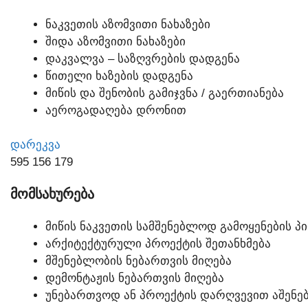
ᲜᲐᲙᲕᲔᲗᲘᲡ ᲐᲖᲝᲛᲕᲘᲗᲘ ᲜᲐᲮᲐᲖᲔᲑᲘ
ᲨᲘᲓᲐ ᲐᲖᲝᲛᲕᲘᲗᲘ ᲜᲐᲮᲐᲖᲔᲑᲘ
ᲓᲐᲙᲕᲐᲚᲕᲐ – ᲡᲐᲖᲦᲕᲠᲔᲑᲘᲡ ᲓᲐᲓᲒᲔᲜᲐ
ᲬᲘᲗᲔᲚᲘ ᲮᲐᲖᲔᲑᲘᲡ ᲓᲐᲓᲒᲔᲜᲐ
ᲛᲘᲬᲘᲡ ᲓᲐ ᲨᲔᲜᲝᲑᲘᲡ ᲒᲐᲛᲘᲯᲕᲜᲐ / ᲒᲐᲔᲠᲗᲘᲐᲜᲔᲑᲐ
ᲐᲔᲠᲝᲒᲐᲓᲐᲦᲔᲑᲐ ᲓᲠᲝᲜᲘᲗ
ᲓᲐᲠᲔᲙᲕᲐ
595 156 179
ᲛᲝᲛᲡᲐᲮᲣᲠᲔᲑᲐ
ᲛᲘᲬᲘᲡ ᲜᲐᲙᲕᲔᲗᲘᲡ ᲡᲐᲛᲨᲔᲜᲔᲑᲚᲝᲓ ᲒᲐᲛᲝᲧᲔᲜᲔᲑᲘᲡ Პ
ᲐᲠᲥᲘᲢᲔᲥᲢᲣᲠᲣᲚᲘ ᲞᲠᲝᲔᲥᲢᲘᲡ ᲨᲔᲗᲐᲜᲮᲛᲔᲑᲐ
ᲛᲨᲔᲜᲔᲑᲚᲝᲑᲘᲡ ᲜᲔᲑᲐᲠᲗᲕᲘᲡ ᲛᲘᲦᲔᲑᲐ
ᲓᲔᲛᲝᲜᲢᲐᲟᲘᲡ ᲜᲔᲑᲐᲠᲗᲕᲘᲡ ᲛᲘᲦᲔᲑᲐ
ᲣᲜᲔᲑᲐᲠᲗᲕᲝᲓ ᲐᲜ ᲞᲠᲝᲔᲥᲢᲘᲡ ᲓᲐᲠᲦᲕᲔᲕᲘᲗ ᲐᲨᲔᲜᲔᲑ