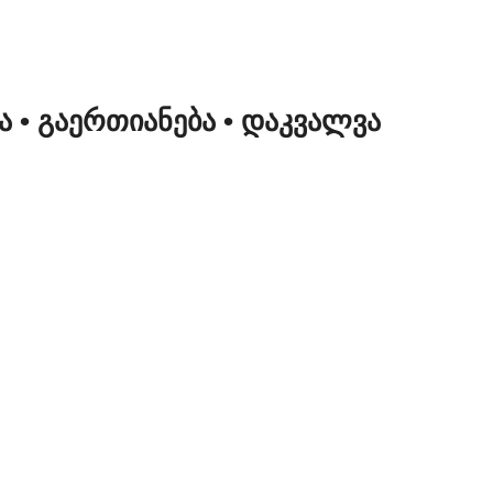
ᲜᲐ
• ᲒᲐᲔᲠᲗᲘᲐᲜᲔᲑᲐ
• ᲓᲐᲙᲕᲐᲚᲕᲐ