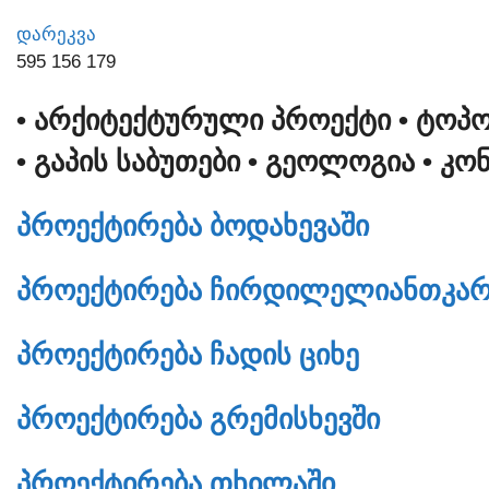
ᲓᲐᲠᲔᲙᲕᲐ
595 156 179
• ᲐᲠᲥᲘᲢᲔᲥᲢᲣᲠᲣᲚᲘ ᲞᲠᲝᲔᲥᲢᲘ
• ᲢᲝᲞ
• ᲒᲐᲞᲘᲡ ᲡᲐᲑᲣᲗᲔᲑᲘ
• ᲒᲔᲝᲚᲝᲒᲘᲐ
• ᲙᲝ
ᲞᲠᲝᲔᲥᲢᲘᲠᲔᲑᲐ ᲑᲝᲓᲐᲮᲔᲕᲐᲨᲘ
ᲞᲠᲝᲔᲥᲢᲘᲠᲔᲑᲐ ᲩᲘᲠᲓᲘᲚᲔᲚᲘᲐᲜᲗᲙᲐᲠ
ᲞᲠᲝᲔᲥᲢᲘᲠᲔᲑᲐ ᲩᲐᲓᲘᲡ ᲪᲘᲮᲔ
ᲞᲠᲝᲔᲥᲢᲘᲠᲔᲑᲐ ᲒᲠᲔᲛᲘᲡᲮᲔᲕᲨᲘ
ᲞᲠᲝᲔᲥᲢᲘᲠᲔᲑᲐ ᲗᲮᲘᲚᲐᲨᲘ