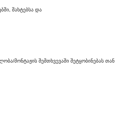
ᲑᲨᲘ, ᲨᲐᲮᲢᲔᲑᲡᲐ ᲓᲐ
ᲝᲑᲐ/ᲛᲝᲜᲢᲐᲟᲘᲡ ᲨᲔᲛᲗᲮᲕᲔᲕᲐᲨᲘ ᲨᲔᲢᲧᲝᲑᲘᲜᲔᲑᲐᲡ ᲗᲐᲜ