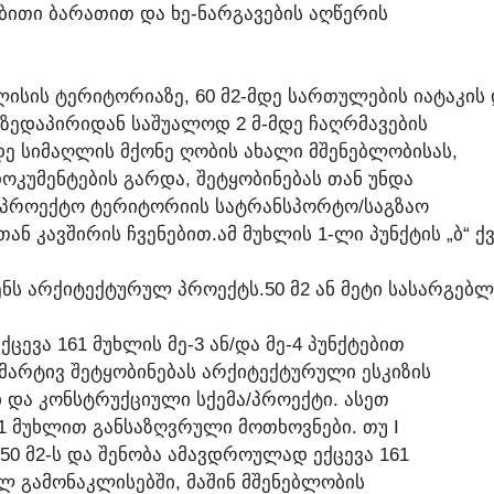
ᲢᲔᲑᲘᲗᲘ ᲑᲐᲠᲐᲗᲘᲗ ᲓᲐ ᲮᲔ-ᲜᲐᲠᲒᲐᲕᲔᲑᲘᲡ ᲐᲦᲬᲔᲠᲘᲡ
ᲡᲘᲡ ᲢᲔᲠᲘᲢᲝᲠᲘᲐᲖᲔ, 60 Მ2-ᲛᲓᲔ ᲡᲐᲠᲗᲣᲚᲔᲑᲘᲡ ᲘᲐᲢᲐᲙᲘᲡ Დ
 ᲖᲔᲓᲐᲞᲘᲠᲘᲓᲐᲜ ᲡᲐᲨᲣᲐᲚᲝᲓ 2 Მ-ᲛᲓᲔ ᲩᲐᲦᲠᲛᲐᲕᲔᲑᲘᲡ
ᲛᲓᲔ ᲡᲘᲛᲐᲦᲚᲘᲡ ᲛᲥᲝᲜᲔ ᲦᲝᲑᲘᲡ ᲐᲮᲐᲚᲘ ᲛᲨᲔᲜᲔᲑᲚᲝᲑᲘᲡᲐᲡ,
ᲙᲣᲛᲔᲜᲢᲔᲑᲘᲡ ᲒᲐᲠᲓᲐ, ᲨᲔᲢᲧᲝᲑᲘᲜᲔᲑᲐᲡ ᲗᲐᲜ ᲣᲜᲓᲐ
ᲡᲐᲞᲠᲝᲔᲥᲢᲝ ᲢᲔᲠᲘᲢᲝᲠᲘᲘᲡ ᲡᲐᲢᲠᲐᲜᲡᲞᲝᲠᲢᲝ/ᲡᲐᲒᲖᲐᲝ
 ᲙᲐᲕᲨᲘᲠᲘᲡ ᲩᲕᲔᲜᲔᲑᲘᲗ.ᲐᲛ ᲛᲣᲮᲚᲘᲡ 1-ᲚᲘ ᲞᲣᲜᲥᲢᲘᲡ „Ბ“ 
ᲜᲡ ᲐᲠᲥᲘᲢᲔᲥᲢᲣᲠᲣᲚ ᲞᲠᲝᲔᲥᲢᲡ.50 Მ2 ᲐᲜ ᲛᲔᲢᲘ ᲡᲐᲡᲐᲠᲒᲔᲑᲚ
ᲪᲔᲕᲐ 161 ᲛᲣᲮᲚᲘᲡ ᲛᲔ-3 ᲐᲜ/ᲓᲐ ᲛᲔ-4 ᲞᲣᲜᲥᲢᲔᲑᲘᲗ
ᲛᲐᲠᲢᲘᲕ ᲨᲔᲢᲧᲝᲑᲘᲜᲔᲑᲐᲡ ᲐᲠᲥᲘᲢᲔᲥᲢᲣᲠᲣᲚᲘ ᲔᲡᲙᲘᲖᲘᲡ
ᲓᲐ ᲙᲝᲜᲡᲢᲠᲣᲥᲪᲘᲣᲚᲘ ᲡᲥᲔᲛᲐ/ᲞᲠᲝᲔᲥᲢᲘ. ᲐᲡᲔᲗ
1 ᲛᲣᲮᲚᲘᲗ ᲒᲐᲜᲡᲐᲖᲦᲕᲠᲣᲚᲘ ᲛᲝᲗᲮᲝᲕᲜᲔᲑᲘ. ᲗᲣ I
0 Მ2-Ს ᲓᲐ ᲨᲔᲜᲝᲑᲐ ᲐᲛᲐᲕᲓᲠᲝᲣᲚᲐᲓ ᲔᲥᲪᲔᲕᲐ 161
ᲣᲚ ᲒᲐᲛᲝᲜᲐᲙᲚᲘᲡᲔᲑᲨᲘ, ᲛᲐᲨᲘᲜ ᲛᲨᲔᲜᲔᲑᲚᲝᲑᲘᲡ