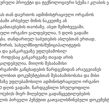
ᲥᲢᲣᲠᲣᲚᲘ ᲞᲠᲝᲔᲥᲢᲘ ᲓᲐ ᲢᲔᲥᲜᲝᲚᲝᲒᲘᲣᲠᲘ ᲡᲥᲔᲛᲐ.I ᲙᲚᲐᲡᲘᲡ Ე
ᲑᲐᲡ ᲗᲐᲜ ᲓᲐᲔᲠᲗᲝᲡ ᲐᲓᲛᲘᲜᲘᲡᲢᲠᲐᲪᲘᲣᲚᲘ ᲝᲠᲒᲐᲜᲝᲡ
ᲐᲨᲘ ᲐᲠᲡᲔᲑᲣᲚ ᲛᲘᲬᲘᲡ ᲜᲐᲙᲕᲔᲗᲖᲔ ᲐᲜ
ᲒᲐᲜᲗᲐᲕᲡᲔᲑᲘᲡ ᲗᲐᲝᲑᲐᲖᲔ. ᲐᲡᲔᲗ ᲨᲔᲛᲗᲮᲕᲔᲕᲐᲨᲘ,
ᲘᲣᲚᲘ ᲝᲠᲒᲐᲜᲝ ᲕᲐᲚᲓᲔᲑᲣᲚᲘᲐ, 5 ᲓᲦᲘᲡ ᲕᲐᲓᲐᲨᲘ
ᲓᲔᲑᲐ, ᲗᲐᲜᲓᲐᲠᲗᲣᲚ ᲡᲐᲑᲣᲗᲔᲑᲘᲡ ᲐᲡᲚᲔᲑᲗᲐᲜ ᲔᲠᲗᲐᲓ,
ᲨᲝᲠᲘᲡ, ᲡᲐᲮᲔᲚᲛᲬᲘᲤᲝᲡ/ᲛᲣᲜᲘᲪᲘᲞᲐᲚᲘᲢᲔᲢᲘᲡ
ᲡᲐ ᲓᲐ ᲒᲐᲜᲙᲐᲠᲒᲕᲐᲖᲔ ᲣᲤᲚᲔᲑᲐᲛᲝᲡᲘᲚ
, ᲠᲝᲓᲔᲡᲐᲪ ᲒᲐᲜᲙᲐᲠᲒᲕᲐᲖᲔ ᲗᲐᲕᲐᲓ ᲐᲠᲘᲡ
ᲐᲚᲓᲔᲑᲣᲚᲘᲐ, ᲛᲘᲘᲦᲝᲡ ᲨᲔᲡᲐᲑᲐᲛᲘᲡᲘ
ᲝᲠᲒᲐᲜᲝᲨᲘ ᲒᲐᲜᲪᲮᲐᲓᲔᲑᲘᲡ ᲬᲐᲠᲓᲒᲔᲜᲘᲓᲐᲜ ᲐᲠᲐᲣᲒᲕᲘᲐᲜᲔᲡ
ᲑᲚᲝᲑᲘᲗ ᲓᲝᲙᲣᲛᲔᲜᲢᲔᲑᲗᲐᲜ ᲨᲔᲡᲐᲑᲐᲛᲘᲡᲝᲑᲐᲡᲐ ᲓᲐ ᲛᲘᲡᲘ
ᲔᲛᲐᲖᲔ ᲣᲤᲚᲔᲑᲐᲛᲝᲡᲘᲚᲘ ᲐᲓᲛᲘᲜᲘᲡᲢᲠᲐᲪᲘᲣᲚᲘ ᲝᲠᲒᲐᲜᲝ
20 ᲓᲦᲘᲡ ᲕᲐᲓᲐᲨᲘ, ᲬᲐᲠᲓᲒᲔᲜᲘᲚᲘ ᲡᲠᲣᲚᲧᲝᲤᲘᲚᲘ
Ო(ᲔᲑᲘ)Ს ᲛᲘᲔᲠ ᲛᲘᲦᲔᲑᲣᲚᲘ ᲒᲐᲓᲐᲬᲧᲕᲔᲢᲘᲚᲔᲑᲔᲑᲘᲡ
ᲮᲚᲘᲡ ᲞᲘᲠᲕᲔᲚᲘ ᲞᲣᲜᲥᲢᲘᲗ ᲒᲐᲗᲕᲐᲚᲘᲡᲬᲘᲜᲔᲑᲣᲚᲘ ᲓᲝᲙᲣᲛᲔᲜᲢ