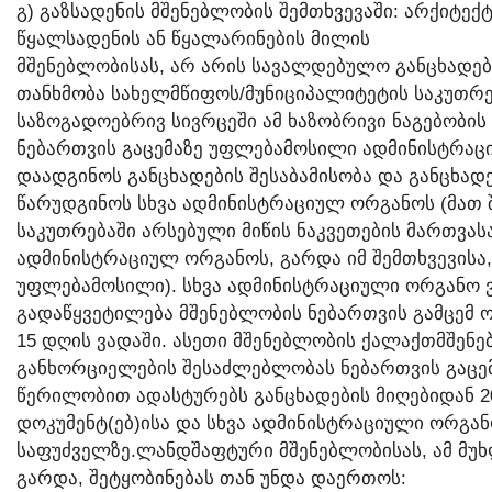
Გ) ᲒᲐᲖᲡᲐᲓᲔᲜᲘᲡ ᲛᲨᲔᲜᲔᲑᲚᲝᲑᲘᲡ ᲨᲔᲛᲗᲮᲕᲔᲕᲐᲨᲘ: ᲐᲠᲥᲘᲢᲔ
ᲬᲧᲐᲚᲡᲐᲓᲔᲜᲘᲡ ᲐᲜ ᲬᲧᲐᲚᲐᲠᲘᲜᲔᲑᲘᲡ ᲛᲘᲚᲘᲡ
ᲛᲨᲔᲜᲔᲑᲚᲝᲑᲘᲡᲐᲡ, ᲐᲠ ᲐᲠᲘᲡ ᲡᲐᲕᲐᲚᲓᲔᲑᲣᲚᲝ ᲒᲐᲜᲪᲮᲐᲓᲔ
ᲗᲐᲜᲮᲛᲝᲑᲐ ᲡᲐᲮᲔᲚᲛᲬᲘᲤᲝᲡ/ᲛᲣᲜᲘᲪᲘᲞᲐᲚᲘᲢᲔᲢᲘᲡ ᲡᲐᲙᲣᲗᲠᲔᲑ
ᲡᲐᲖᲝᲒᲐᲓᲝᲔᲑᲠᲘᲕ ᲡᲘᲕᲠᲪᲔᲨᲘ ᲐᲛ ᲮᲐᲖᲝᲑᲠᲘᲕᲘ ᲜᲐᲒᲔᲑᲝᲑᲘᲡ 
ᲜᲔᲑᲐᲠᲗᲕᲘᲡ ᲒᲐᲪᲔᲛᲐᲖᲔ ᲣᲤᲚᲔᲑᲐᲛᲝᲡᲘᲚᲘ ᲐᲓᲛᲘᲜᲘᲡᲢᲠᲐᲪ
ᲓᲐᲐᲓᲒᲘᲜᲝᲡ ᲒᲐᲜᲪᲮᲐᲓᲔᲑᲘᲡ ᲨᲔᲡᲐᲑᲐᲛᲘᲡᲝᲑᲐ ᲓᲐ ᲒᲐᲜᲪᲮᲐ
ᲬᲐᲠᲣᲓᲒᲘᲜᲝᲡ ᲡᲮᲕᲐ ᲐᲓᲛᲘᲜᲘᲡᲢᲠᲐᲪᲘᲣᲚ ᲝᲠᲒᲐᲜᲝᲡ (ᲛᲐᲗ 
ᲡᲐᲙᲣᲗᲠᲔᲑᲐᲨᲘ ᲐᲠᲡᲔᲑᲣᲚᲘ ᲛᲘᲬᲘᲡ ᲜᲐᲙᲕᲔᲗᲔᲑᲘᲡ ᲛᲐᲠᲗᲕᲐ
ᲐᲓᲛᲘᲜᲘᲡᲢᲠᲐᲪᲘᲣᲚ ᲝᲠᲒᲐᲜᲝᲡ, ᲒᲐᲠᲓᲐ ᲘᲛ ᲨᲔᲛᲗᲮᲕᲔᲕᲘᲡᲐ
ᲣᲤᲚᲔᲑᲐᲛᲝᲡᲘᲚᲘ). ᲡᲮᲕᲐ ᲐᲓᲛᲘᲜᲘᲡᲢᲠᲐᲪᲘᲣᲚᲘ ᲝᲠᲒᲐᲜᲝ Ვ
ᲒᲐᲓᲐᲬᲧᲕᲔᲢᲘᲚᲔᲑᲐ ᲛᲨᲔᲜᲔᲑᲚᲝᲑᲘᲡ ᲜᲔᲑᲐᲠᲗᲕᲘᲡ ᲒᲐᲛᲪᲔᲛ 
15 ᲓᲦᲘᲡ ᲕᲐᲓᲐᲨᲘ. ᲐᲡᲔᲗᲘ ᲛᲨᲔᲜᲔᲑᲚᲝᲑᲘᲡ ᲥᲐᲚᲐᲥᲗᲛᲨᲔᲜᲔ
ᲒᲐᲜᲮᲝᲠᲪᲘᲔᲚᲔᲑᲘᲡ ᲨᲔᲡᲐᲫᲚᲔᲑᲚᲝᲑᲐᲡ ᲜᲔᲑᲐᲠᲗᲕᲘᲡ ᲒᲐᲪ
ᲬᲔᲠᲘᲚᲝᲑᲘᲗ ᲐᲓᲐᲡᲢᲣᲠᲔᲑᲡ ᲒᲐᲜᲪᲮᲐᲓᲔᲑᲘᲡ ᲛᲘᲦᲔᲑᲘᲓᲐᲜ 
ᲓᲝᲙᲣᲛᲔᲜᲢ(ᲔᲑ)ᲘᲡᲐ ᲓᲐ ᲡᲮᲕᲐ ᲐᲓᲛᲘᲜᲘᲡᲢᲠᲐᲪᲘᲣᲚᲘ ᲝᲠᲒᲐᲜ
ᲡᲐᲤᲣᲫᲕᲔᲚᲖᲔ.ᲚᲐᲜᲓᲨᲐᲤᲢᲣᲠᲘ ᲛᲨᲔᲜᲔᲑᲚᲝᲑᲘᲡᲐᲡ, ᲐᲛ ᲛᲣ
ᲒᲐᲠᲓᲐ, ᲨᲔᲢᲧᲝᲑᲘᲜᲔᲑᲐᲡ ᲗᲐᲜ ᲣᲜᲓᲐ ᲓᲐᲔᲠᲗᲝᲡ: