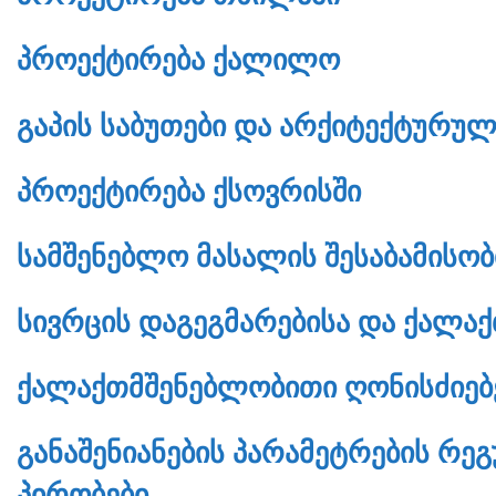
ᲞᲠᲝᲔᲥᲢᲘᲠᲔᲑᲐ ᲥᲐᲚᲘᲚᲝ
ᲒᲐᲞᲘᲡ ᲡᲐᲑᲣᲗᲔᲑᲘ ᲓᲐ ᲐᲠᲥᲘᲢᲔᲥᲢᲣᲠᲣᲚ
ᲞᲠᲝᲔᲥᲢᲘᲠᲔᲑᲐ ᲥᲡᲝᲕᲠᲘᲡᲨᲘ
ᲡᲐᲛᲨᲔᲜᲔᲑᲚᲝ ᲛᲐᲡᲐᲚᲘᲡ ᲨᲔᲡᲐᲑᲐᲛᲘᲡᲝᲑ
ᲡᲘᲕᲠᲪᲘᲡ ᲓᲐᲒᲔᲒᲛᲐᲠᲔᲑᲘᲡᲐ ᲓᲐ ᲥᲐᲚᲐ
ᲥᲐᲚᲐᲥᲗᲛᲨᲔᲜᲔᲑᲚᲝᲑᲘᲗᲘ ᲦᲝᲜᲘᲡᲫᲘᲔᲑᲔᲑ
ᲒᲐᲜᲐᲨᲔᲜᲘᲐᲜᲔᲑᲘᲡ ᲞᲐᲠᲐᲛᲔᲢᲠᲔᲑᲘᲡ ᲠᲔᲒ
ᲞᲘᲠᲝᲑᲔᲑᲘ