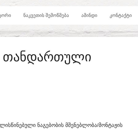
ᲢᲝᲠᲘ
ᲜᲐᲙᲕᲔᲗᲘᲡ ᲨᲔᲛᲝᲬᲛᲔᲑᲐ
ᲐᲛᲘᲜᲓᲘ
ᲙᲝᲜᲢᲐᲥᲢᲘ
ᲖᲔ ᲗᲐᲜᲓᲐᲠᲗᲣᲚᲘ
ᲐᲚᲘᲡᲬᲘᲜᲔᲑᲣᲚᲘ ᲜᲐᲒᲔᲑᲝᲑᲘᲡ ᲛᲨᲔᲜᲔᲑᲚᲝᲑᲐ/ᲛᲝᲜᲢᲐᲟᲘᲡ