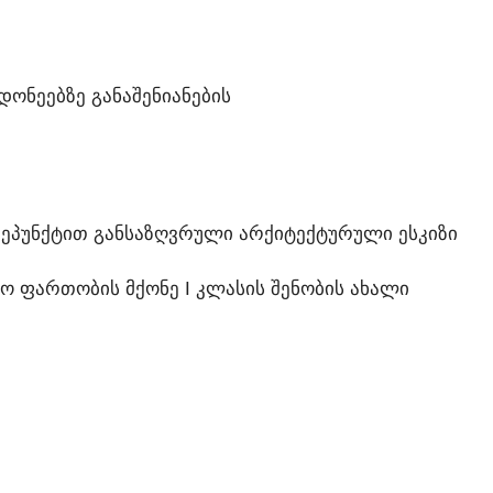
ᲝᲜᲔᲔᲑᲖᲔ ᲒᲐᲜᲐᲨᲔᲜᲘᲐᲜᲔᲑᲘᲡ
ᲥᲕᲔᲞᲣᲜᲥᲢᲘᲗ ᲒᲐᲜᲡᲐᲖᲦᲕᲠᲣᲚᲘ ᲐᲠᲥᲘᲢᲔᲥᲢᲣᲠᲣᲚᲘ ᲔᲡᲙᲘᲖᲘ
Ო ᲤᲐᲠᲗᲝᲑᲘᲡ ᲛᲥᲝᲜᲔ I ᲙᲚᲐᲡᲘᲡ ᲨᲔᲜᲝᲑᲘᲡ ᲐᲮᲐᲚᲘ