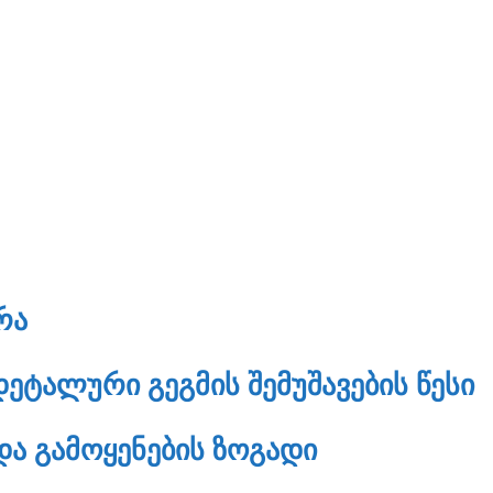
ᲠᲐ
ᲔᲢᲐᲚᲣᲠᲘ ᲒᲔᲒᲛᲘᲡ ᲨᲔᲛᲣᲨᲐᲕᲔᲑᲘᲡ ᲬᲔᲡᲘ
ᲓᲐ ᲒᲐᲛᲝᲧᲔᲜᲔᲑᲘᲡ ᲖᲝᲒᲐᲓᲘ