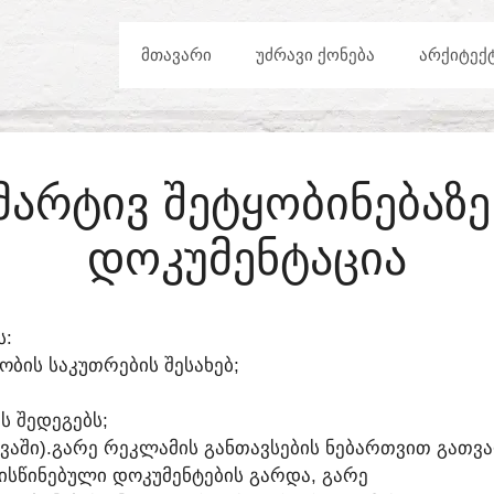
ᲛᲗᲐᲕᲐᲠᲘ
ᲣᲫᲠᲐᲕᲘ ᲥᲝᲜᲔᲑᲐ
ᲐᲠᲥᲘᲢᲔᲥ
ᲛᲐᲠᲢᲘᲕ ᲨᲔᲢᲧᲝᲑᲘᲜᲔᲑᲐ
ᲓᲝᲙᲣᲛᲔᲜᲢᲐᲪᲘᲐ
Ს:
ᲑᲝᲑᲘᲡ ᲡᲐᲙᲣᲗᲠᲔᲑᲘᲡ ᲨᲔᲡᲐᲮᲔᲑ;
Ს ᲨᲔᲓᲔᲒᲔᲑᲡ;
ᲔᲕᲐᲨᲘ).ᲒᲐᲠᲔ ᲠᲔᲙᲚᲐᲛᲘᲡ ᲒᲐᲜᲗᲐᲕᲡᲔᲑᲘᲡ ᲜᲔᲑᲐᲠᲗᲕᲘᲗ ᲒᲐᲗᲕ
ᲘᲡᲬᲘᲜᲔᲑᲣᲚᲘ ᲓᲝᲙᲣᲛᲔᲜᲢᲔᲑᲘᲡ ᲒᲐᲠᲓᲐ, ᲒᲐᲠᲔ