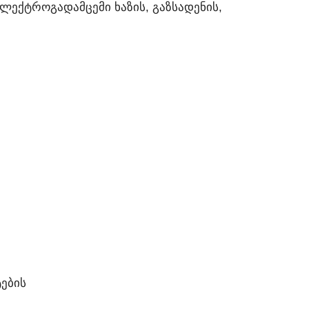
ᲚᲔᲥᲢᲠᲝᲒᲐᲓᲐᲛᲪᲔᲛᲘ ᲮᲐᲖᲘᲡ, ᲒᲐᲖᲡᲐᲓᲔᲜᲘᲡ,
ᲔᲑᲘᲡ