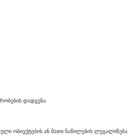
ᲘᲠᲝᲑᲔᲑᲘᲡ ᲓᲐᲓᲒᲔᲜᲐ
ᲣᲚᲘ ᲝᲑᲘᲔᲥᲢᲔᲑᲘᲡ ᲐᲜ ᲛᲐᲗᲘ ᲜᲐᲬᲘᲚᲔᲑᲘᲡ ᲚᲔᲒᲐᲚᲘᲖᲔᲑᲐ