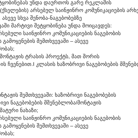
ᲢᲧᲝᲑᲘᲜᲔᲑᲐᲡ ᲣᲜᲓᲐ ᲓᲐᲣᲠᲗᲝᲡ ᲒᲐᲠᲔ ᲠᲔᲙᲚᲐᲛᲘᲡ
(ᲥᲡᲔᲚᲔᲑᲘᲡ) ᲐᲠᲡᲔᲑᲣᲚ ᲡᲐᲘᲜᲟᲘᲜᲠᲝ ᲙᲝᲛᲣᲜᲘᲙᲐᲪᲘᲔᲑᲘᲡ ᲐᲠᲮᲔ
 ᲐᲡᲔᲕᲔ ᲡᲮᲕᲐ ᲨᲔᲜᲝᲑᲐ-ᲜᲐᲒᲔᲑᲝᲑᲔᲑᲖᲔ
ᲕᲐᲨᲘ ᲛᲐᲠᲢᲘᲕᲘ ᲨᲔᲢᲧᲝᲑᲘᲜᲔᲑᲐ ᲣᲜᲓᲐ ᲛᲝᲘᲪᲐᲕᲓᲔᲡ:
ᲐᲠᲡᲔᲑᲣᲚᲘ ᲡᲐᲘᲜᲟᲘᲜᲠᲝ ᲙᲝᲛᲣᲜᲘᲙᲐᲪᲘᲔᲑᲘᲡ ᲜᲐᲒᲔᲑᲝᲑᲘᲡ
ᲒᲐᲛᲝᲧᲔᲜᲔᲑᲘᲡ ᲨᲔᲛᲗᲮᲕᲔᲕᲐᲨᲘ – ᲐᲡᲔᲕᲔ
ᲝᲑᲐᲡ;
Ს/ᲛᲝᲜᲢᲐᲟᲘᲡ ᲢᲠᲐᲡᲘᲡ ᲞᲠᲝᲔᲥᲢᲡ, ᲛᲐᲗ ᲨᲝᲠᲘᲡ
ᲩᲕᲔᲜᲔᲑᲘᲗ.I ᲙᲚᲐᲡᲘᲡ ᲮᲐᲖᲝᲑᲠᲘᲕᲘ ᲜᲐᲒᲔᲑᲝᲑᲔᲑᲘᲡ ᲛᲨᲔᲜᲔᲑᲚ
ᲜᲢᲐᲟᲘᲡ ᲨᲔᲛᲗᲮᲕᲔᲕᲐᲨᲘ: ᲮᲐᲖᲝᲑᲠᲘᲕᲘ ᲜᲐᲒᲔᲑᲝᲑᲔᲑᲘᲡ
ᲘᲕᲘ ᲜᲐᲒᲔᲑᲝᲑᲔᲑᲘᲡ ᲛᲨᲔᲜᲔᲑᲚᲝᲑᲐ/ᲛᲝᲜᲢᲐᲟᲘᲡ
ᲛᲐᲢᲣᲠᲘ ᲜᲐᲮᲐᲖᲘ;
ᲐᲠᲡᲔᲑᲣᲚᲘ ᲡᲐᲘᲜᲟᲘᲜᲠᲝ ᲙᲝᲛᲣᲜᲘᲙᲐᲪᲘᲔᲑᲘᲡ ᲜᲐᲒᲔᲑᲝᲑᲘᲡ
ᲒᲐᲛᲝᲧᲔᲜᲔᲑᲘᲡ ᲨᲔᲛᲗᲮᲕᲔᲕᲐᲨᲘ – ᲐᲡᲔᲕᲔ
ᲝᲑᲐᲡ;