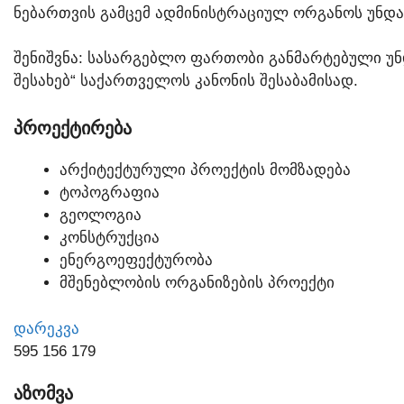
ᲜᲔᲑᲐᲠᲗᲕᲘᲡ ᲒᲐᲛᲪᲔᲛ ᲐᲓᲛᲘᲜᲘᲡᲢᲠᲐᲪᲘᲣᲚ ᲝᲠᲒᲐᲜᲝᲡ ᲣᲜᲓᲐ 
ᲨᲔᲜᲘᲨᲕᲜᲐ: ᲡᲐᲡᲐᲠᲒᲔᲑᲚᲝ ᲤᲐᲠᲗᲝᲑᲘ ᲒᲐᲜᲛᲐᲠᲢᲔᲑᲣᲚᲘ ᲣᲜ
ᲨᲔᲡᲐᲮᲔᲑ“ ᲡᲐᲥᲐᲠᲗᲕᲔᲚᲝᲡ ᲙᲐᲜᲝᲜᲘᲡ ᲨᲔᲡᲐᲑᲐᲛᲘᲡᲐᲓ.
ᲞᲠᲝᲔᲥᲢᲘᲠᲔᲑᲐ
ᲐᲠᲥᲘᲢᲔᲥᲢᲣᲠᲣᲚᲘ ᲞᲠᲝᲔᲥᲢᲘᲡ ᲛᲝᲛᲖᲐᲓᲔᲑᲐ
ᲢᲝᲞᲝᲒᲠᲐᲤᲘᲐ
ᲒᲔᲝᲚᲝᲒᲘᲐ
ᲙᲝᲜᲡᲢᲠᲣᲥᲪᲘᲐ
ᲔᲜᲔᲠᲒᲝᲔᲤᲔᲥᲢᲣᲠᲝᲑᲐ
ᲛᲨᲔᲜᲔᲑᲚᲝᲑᲘᲡ ᲝᲠᲒᲐᲜᲘᲖᲔᲑᲘᲡ ᲞᲠᲝᲔᲥᲢᲘ
ᲓᲐᲠᲔᲙᲕᲐ
595 156 179
ᲐᲖᲝᲛᲕᲐ