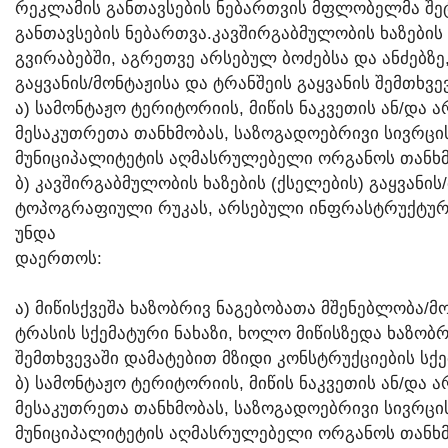
ᲠᲔᲙᲚᲐᲛᲘᲡ ᲒᲐᲜᲗᲐᲕᲡᲔᲑᲘᲡ ᲜᲔᲑᲐᲠᲗᲕᲘᲡ ᲛᲤᲚᲝᲑᲔᲚᲛᲐ ᲨᲔ
ᲒᲐᲜᲗᲐᲕᲡᲔᲑᲘᲡ ᲜᲔᲑᲐᲠᲗᲕᲐ.ᲙᲐᲕᲨᲘᲠᲒᲐᲑᲛᲣᲚᲝᲑᲘᲡ ᲮᲐᲖᲔᲑᲘᲡ 
ᲒᲕᲘᲠᲐᲑᲔᲑᲨᲘ, ᲐᲒᲠᲔᲗᲕᲔ ᲐᲠᲡᲔᲑᲣᲚ ᲑᲝᲫᲔᲑᲡᲐ ᲓᲐ ᲐᲜᲫᲔᲑᲖᲔ,
ᲒᲐᲧᲕᲐᲜᲘᲡ/ᲛᲝᲜᲢᲐᲟᲘᲡᲐ ᲓᲐ ᲢᲠᲐᲜᲨᲔᲘᲡ ᲒᲐᲧᲕᲐᲜᲘᲡ ᲨᲔᲛᲗᲮᲕᲔ
Ა) ᲡᲐᲛᲝᲜᲢᲐᲟᲝ ᲢᲔᲠᲘᲢᲝᲠᲘᲘᲡ, ᲛᲘᲬᲘᲡ ᲜᲐᲙᲕᲔᲗᲘᲡ ᲐᲜ/ᲓᲐ 
ᲛᲔᲡᲐᲙᲣᲗᲠᲔᲗᲐ ᲗᲐᲜᲮᲛᲝᲑᲐᲡ, ᲡᲐᲖᲝᲒᲐᲓᲝᲔᲑᲠᲘᲕᲘ ᲡᲘᲕᲠᲪᲘᲡ 
ᲛᲣᲜᲘᲪᲘᲞᲐᲚᲘᲢᲔᲢᲘᲡ ᲐᲦᲛᲐᲡᲠᲣᲚᲔᲑᲔᲚᲘ ᲝᲠᲒᲐᲜᲝᲡ ᲗᲐᲜᲮᲛ
Ბ) ᲙᲐᲕᲨᲘᲠᲒᲐᲑᲛᲣᲚᲝᲑᲘᲡ ᲮᲐᲖᲔᲑᲘᲡ (ᲥᲡᲔᲚᲔᲑᲘᲡ) ᲒᲐᲧᲕᲐᲜᲘ
ᲢᲝᲞᲝᲒᲠᲐᲤᲘᲣᲚᲘ ᲠᲣᲙᲐᲡ, ᲐᲠᲡᲔᲑᲣᲚᲘ ᲘᲜᲤᲠᲐᲡᲢᲠᲣᲥᲢᲣᲠᲘᲡ 
ᲣᲜᲓᲐ
ᲓᲐᲔᲠᲗᲝᲡ:
Ა) ᲛᲘᲬᲘᲡᲥᲕᲔᲨᲐ ᲮᲐᲖᲝᲑᲠᲘᲕ ᲜᲐᲒᲔᲑᲝᲑᲐᲗᲐ ᲛᲨᲔᲜᲔᲑᲚᲝᲑᲐ/ᲛᲝ
ᲢᲠᲐᲡᲘᲡ ᲡᲥᲔᲛᲐᲢᲣᲠᲘ ᲜᲐᲮᲐᲖᲘ, ᲮᲝᲚᲝ ᲛᲘᲬᲘᲡᲖᲔᲓᲐ ᲮᲐᲖᲝᲑᲠ
ᲨᲔᲛᲗᲮᲕᲔᲕᲐᲨᲘ ᲓᲐᲛᲐᲢᲔᲑᲘᲗ ᲛᲖᲘᲓᲘ ᲙᲝᲜᲡᲢᲠᲣᲥᲪᲘᲔᲑᲘᲡ ᲡᲥᲔ
Ბ) ᲡᲐᲛᲝᲜᲢᲐᲟᲝ ᲢᲔᲠᲘᲢᲝᲠᲘᲘᲡ, ᲛᲘᲬᲘᲡ ᲜᲐᲙᲕᲔᲗᲘᲡ ᲐᲜ/ᲓᲐ 
ᲛᲔᲡᲐᲙᲣᲗᲠᲔᲗᲐ ᲗᲐᲜᲮᲛᲝᲑᲐᲡ, ᲡᲐᲖᲝᲒᲐᲓᲝᲔᲑᲠᲘᲕᲘ ᲡᲘᲕᲠᲪᲘᲡ 
ᲛᲣᲜᲘᲪᲘᲞᲐᲚᲘᲢᲔᲢᲘᲡ ᲐᲦᲛᲐᲡᲠᲣᲚᲔᲑᲔᲚᲘ ᲝᲠᲒᲐᲜᲝᲡ ᲗᲐᲜᲮᲛ