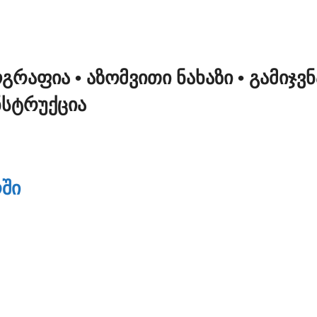
ᲝᲒᲠᲐᲤᲘᲐ
• ᲐᲖᲝᲛᲕᲘᲗᲘ ᲜᲐᲮᲐᲖᲘ
• ᲒᲐᲛᲘᲯᲕ
ᲜᲡᲢᲠᲣᲥᲪᲘᲐ
ᲨᲘ