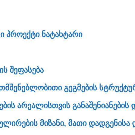
Ი ᲞᲠᲝᲔᲥᲢᲘ ᲜᲐᲢᲐᲮᲢᲐᲠᲘ
ᲘᲡ ᲨᲔᲤᲐᲡᲔᲑᲐ
ᲥᲗᲛᲨᲔᲜᲔᲑᲚᲝᲑᲘᲗᲘ ᲒᲔᲒᲛᲔᲑᲘᲡ ᲡᲢᲠᲣᲥᲢᲣ
ᲘᲡ ᲐᲠᲔᲐᲚᲘᲡᲗᲕᲘᲡ ᲒᲐᲜᲐᲨᲔᲜᲘᲐᲜᲔᲑᲘᲡ Დ
ᲣᲚᲘᲠᲔᲑᲘᲡ ᲛᲘᲖᲐᲜᲘ, ᲛᲐᲗᲘ ᲓᲐᲓᲒᲔᲜᲘᲡᲐ 