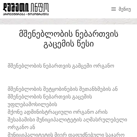
ᲛᲔᲜᲘᲣ
ᲛᲨᲔᲜᲔᲑᲚᲝᲑᲘᲡ ᲜᲔᲑᲐᲠᲗᲕᲘᲡ
ᲒᲐᲪᲔᲛᲘᲡ ᲬᲔᲡᲘ
ᲛᲨᲔᲜᲔᲑᲚᲝᲑᲘᲡ ᲜᲔᲑᲐᲠᲗᲕᲘᲡ ᲒᲐᲛᲪᲔᲛᲘ ᲝᲠᲒᲐᲜᲝ
ᲛᲨᲔᲜᲔᲑᲚᲝᲑᲘᲡ ᲨᲔᲢᲧᲝᲑᲘᲜᲔᲑᲘᲡ ᲨᲔᲗᲐᲜᲮᲛᲔᲑᲘᲡ ᲐᲜ
ᲛᲨᲔᲜᲔᲑᲚᲝᲑᲘᲡ ᲜᲔᲑᲐᲠᲗᲕᲘᲡ ᲒᲐᲪᲔᲛᲘᲡ
ᲣᲤᲚᲔᲑᲐᲛᲝᲡᲘᲚᲔᲑᲘᲡ
ᲛᲥᲝᲜᲔ ᲐᲓᲛᲘᲜᲘᲡᲢᲠᲐᲪᲘᲣᲚᲘ ᲝᲠᲒᲐᲜᲝ ᲐᲠᲘᲡ
ᲨᲔᲡᲐᲑᲐᲛᲘᲡᲘ ᲛᲣᲜᲘᲪᲘᲞᲐᲚᲘᲢᲔᲢᲘᲡ ᲐᲦᲛᲐᲡᲠᲣᲚᲔᲑᲔᲚᲘ
ᲝᲠᲒᲐᲜᲝ ᲐᲜ
ᲛᲣᲜᲘᲪᲘᲞᲐᲚᲘᲢᲔᲢᲘᲡ ᲛᲘᲔᲠ ᲓᲐᲤᲣᲫᲜᲔᲑᲣᲚᲘ ᲡᲐᲯᲐᲠᲝ