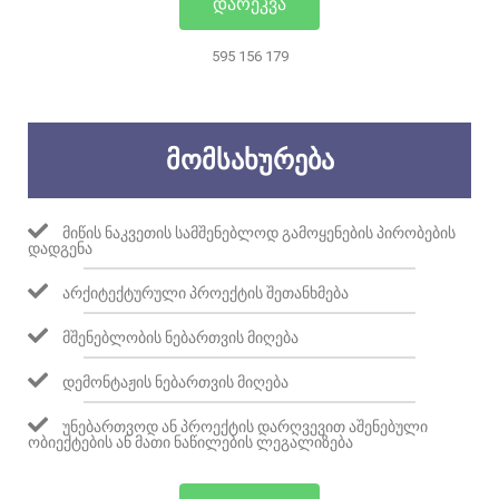
ᲓᲐᲠᲔᲙᲕᲐ
595 156 179
ᲛᲝᲛᲡᲐᲮᲣᲠᲔᲑᲐ
ᲛᲘᲬᲘᲡ ᲜᲐᲙᲕᲔᲗᲘᲡ ᲡᲐᲛᲨᲔᲜᲔᲑᲚᲝᲓ ᲒᲐᲛᲝᲧᲔᲜᲔᲑᲘᲡ ᲞᲘᲠᲝᲑᲔᲑᲘᲡ
ᲓᲐᲓᲒᲔᲜᲐ
ᲐᲠᲥᲘᲢᲔᲥᲢᲣᲠᲣᲚᲘ ᲞᲠᲝᲔᲥᲢᲘᲡ ᲨᲔᲗᲐᲜᲮᲛᲔᲑᲐ
ᲛᲨᲔᲜᲔᲑᲚᲝᲑᲘᲡ ᲜᲔᲑᲐᲠᲗᲕᲘᲡ ᲛᲘᲦᲔᲑᲐ
ᲓᲔᲛᲝᲜᲢᲐᲟᲘᲡ ᲜᲔᲑᲐᲠᲗᲕᲘᲡ ᲛᲘᲦᲔᲑᲐ
ᲣᲜᲔᲑᲐᲠᲗᲕᲝᲓ ᲐᲜ ᲞᲠᲝᲔᲥᲢᲘᲡ ᲓᲐᲠᲦᲕᲔᲕᲘᲗ ᲐᲨᲔᲜᲔᲑᲣᲚᲘ
ᲝᲑᲘᲔᲥᲢᲔᲑᲘᲡ ᲐᲜ ᲛᲐᲗᲘ ᲜᲐᲬᲘᲚᲔᲑᲘᲡ ᲚᲔᲒᲐᲚᲘᲖᲔᲑᲐ