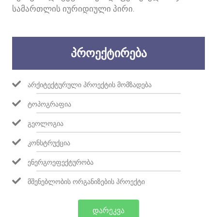
ᲡᲐᲛᲐᲠᲗᲚᲘᲡ ᲘᲣᲠᲘᲓᲘᲣᲚᲘ ᲞᲘᲠᲘ.
ᲞᲠᲝᲔᲥᲢᲘᲠᲔᲑᲐ
ᲐᲠᲥᲘᲢᲔᲥᲢᲣᲠᲣᲚᲘ ᲞᲠᲝᲔᲥᲢᲘᲡ ᲛᲝᲛᲖᲐᲓᲔᲑᲐ
ᲢᲝᲞᲝᲒᲠᲐᲤᲘᲐ
ᲒᲔᲝᲚᲝᲒᲘᲐ
ᲙᲝᲜᲡᲢᲠᲣᲥᲪᲘᲐ
ᲔᲜᲔᲠᲒᲝᲔᲤᲔᲥᲢᲣᲠᲝᲑᲐ
ᲛᲨᲔᲜᲔᲑᲚᲝᲑᲘᲡ ᲝᲠᲒᲐᲜᲘᲖᲔᲑᲘᲡ ᲞᲠᲝᲔᲥᲢᲘ
ᲓᲐᲠᲔᲙᲕᲐ