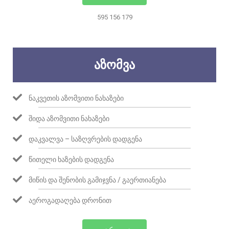
595 156 179
ᲐᲖᲝᲛᲕᲐ
ᲜᲐᲙᲕᲔᲗᲘᲡ ᲐᲖᲝᲛᲕᲘᲗᲘ ᲜᲐᲮᲐᲖᲔᲑᲘ
ᲨᲘᲓᲐ ᲐᲖᲝᲛᲕᲘᲗᲘ ᲜᲐᲮᲐᲖᲔᲑᲘ
ᲓᲐᲙᲕᲐᲚᲕᲐ – ᲡᲐᲖᲦᲕᲠᲔᲑᲘᲡ ᲓᲐᲓᲒᲔᲜᲐ
ᲬᲘᲗᲔᲚᲘ ᲮᲐᲖᲔᲑᲘᲡ ᲓᲐᲓᲒᲔᲜᲐ
ᲛᲘᲬᲘᲡ ᲓᲐ ᲨᲔᲜᲝᲑᲘᲡ ᲒᲐᲛᲘᲯᲕᲜᲐ / ᲒᲐᲔᲠᲗᲘᲐᲜᲔᲑᲐ
ᲐᲔᲠᲝᲒᲐᲓᲐᲦᲔᲑᲐ ᲓᲠᲝᲜᲘᲗ