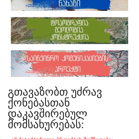
ᲒᲗᲐᲕᲐᲖᲝᲑᲗ ᲣᲫᲠᲐᲕ
ᲥᲝᲜᲔᲑᲐᲡᲗᲐᲜ
ᲓᲐᲙᲐᲕᲨᲘᲠᲔᲑᲣᲚ
ᲛᲝᲛᲡᲐᲮᲣᲠᲔᲑᲐᲡ:​