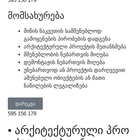
595 156 179
ᲛᲝᲛᲡᲐᲮᲣᲠᲔᲑᲐ
ᲛᲘᲬᲘᲡ ᲜᲐᲙᲕᲔᲗᲘᲡ ᲡᲐᲛᲨᲔᲜᲔᲑᲚᲝᲓ
ᲒᲐᲛᲝᲧᲔᲜᲔᲑᲘᲡ ᲞᲘᲠᲝᲑᲔᲑᲘᲡ ᲓᲐᲓᲒᲔᲜᲐ
ᲐᲠᲥᲘᲢᲔᲥᲢᲣᲠᲣᲚᲘ ᲞᲠᲝᲔᲥᲢᲘᲡ ᲨᲔᲗᲐᲜᲮᲛᲔᲑᲐ
ᲛᲨᲔᲜᲔᲑᲚᲝᲑᲘᲡ ᲜᲔᲑᲐᲠᲗᲕᲘᲡ ᲛᲘᲦᲔᲑᲐ
ᲓᲔᲛᲝᲜᲢᲐᲟᲘᲡ ᲜᲔᲑᲐᲠᲗᲕᲘᲡ ᲛᲘᲦᲔᲑᲐ
ᲣᲜᲔᲑᲐᲠᲗᲕᲝᲓ ᲐᲜ ᲞᲠᲝᲔᲥᲢᲘᲡ ᲓᲐᲠᲦᲕᲔᲕᲘᲗ
ᲐᲨᲔᲜᲔᲑᲣᲚᲘ ᲝᲑᲘᲔᲥᲢᲔᲑᲘᲡ ᲐᲜ ᲛᲐᲗᲘ
ᲜᲐᲬᲘᲚᲔᲑᲘᲡ ᲚᲔᲒᲐᲚᲘᲖᲔᲑᲐ
ᲓᲐᲠᲔᲙᲕᲐ
595 156 179
• ᲐᲠᲥᲘᲢᲔᲥᲢᲣᲠᲣᲚᲘ ᲞᲠᲝ