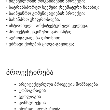
• ᲛᲨᲔᲜᲔᲑᲚᲝᲑᲘᲡ ᲝᲠᲒᲐᲜᲘᲖᲔᲑᲘᲡ ᲞᲠᲝᲔᲥᲢᲘ;
• ᲡᲐᲢᲠᲐᲜᲡᲞᲝᲠᲢᲝ ᲡᲥᲔᲛᲔᲑᲘ (ᲡᲥᲔᲛᲐᲢᲣᲠᲘ ᲜᲐᲮᲐᲖᲘ);
• ᲡᲐᲘᲜᲟᲘᲜᲠᲝ ᲙᲝᲛᲣᲜᲘᲙᲐᲪᲘᲔᲑᲘᲡ ᲞᲠᲝᲔᲥᲢᲘ;
• ᲡᲐᲮᲐᲜᲫᲠᲝ ᲣᲡᲐᲤᲠᲗᲮᲝᲔᲑᲐ;
• ᲘᲡᲢᲝᲠᲘᲣᲚ – ᲐᲠᲥᲘᲢᲔᲥᲢᲣᲠᲣᲚᲘ ᲙᲕᲚᲔᲕᲐ;
• ᲞᲠᲝᲔᲥᲢᲘᲡ ᲔᲡᲙᲘᲖᲣᲠᲘ ᲕᲐᲠᲘᲐᲜᲢᲘ;
• ᲐᲔᲠᲝᲒᲐᲓᲐᲦᲔᲑᲐ ᲓᲠᲝᲜᲘᲗ;
• ᲣᲫᲠᲐᲕᲘ ᲥᲝᲜᲔᲑᲘᲡ ᲧᲘᲓᲕᲐ-ᲒᲐᲧᲘᲓᲕᲐ;
ᲓᲐᲠᲔᲙᲕᲐ - 595 156 179
ᲞᲠᲝᲔᲥᲢᲘᲠᲔᲑᲐ
ᲐᲠᲥᲘᲢᲔᲥᲢᲣᲠᲣᲚᲘ ᲞᲠᲝᲔᲥᲢᲘᲡ ᲛᲝᲛᲖᲐᲓᲔᲑᲐ
ᲢᲝᲞᲝᲒᲠᲐᲤᲘᲐ
ᲒᲔᲝᲚᲝᲒᲘᲐ
ᲙᲝᲜᲡᲢᲠᲣᲥᲪᲘᲐ
ᲔᲜᲔᲠᲒᲝᲔᲤᲔᲥᲢᲣᲠᲝᲑᲐ