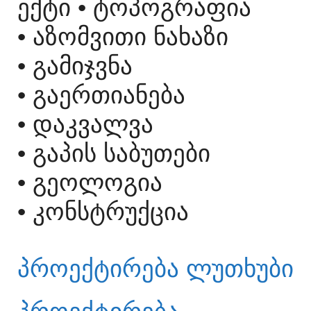
ᲔᲥᲢᲘ
• ᲢᲝᲞᲝᲒᲠᲐᲤᲘᲐ
• ᲐᲖᲝᲛᲕᲘᲗᲘ ᲜᲐᲮᲐᲖᲘ
• ᲒᲐᲛᲘᲯᲕᲜᲐ
• ᲒᲐᲔᲠᲗᲘᲐᲜᲔᲑᲐ
• ᲓᲐᲙᲕᲐᲚᲕᲐ
• ᲒᲐᲞᲘᲡ ᲡᲐᲑᲣᲗᲔᲑᲘ
• ᲒᲔᲝᲚᲝᲒᲘᲐ
• ᲙᲝᲜᲡᲢᲠᲣᲥᲪᲘᲐ
ᲞᲠᲝᲔᲥᲢᲘᲠᲔᲑᲐ ᲚᲣᲗᲮᲣᲑᲘ