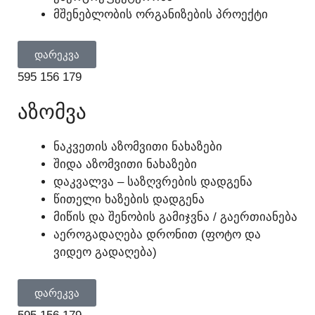
ᲛᲨᲔᲜᲔᲑᲚᲝᲑᲘᲡ ᲝᲠᲒᲐᲜᲘᲖᲔᲑᲘᲡ ᲞᲠᲝᲔᲥᲢᲘ
ᲓᲐᲠᲔᲙᲕᲐ
595 156 179
ᲐᲖᲝᲛᲕᲐ
ᲜᲐᲙᲕᲔᲗᲘᲡ ᲐᲖᲝᲛᲕᲘᲗᲘ ᲜᲐᲮᲐᲖᲔᲑᲘ
ᲨᲘᲓᲐ ᲐᲖᲝᲛᲕᲘᲗᲘ ᲜᲐᲮᲐᲖᲔᲑᲘ
ᲓᲐᲙᲕᲐᲚᲕᲐ – ᲡᲐᲖᲦᲕᲠᲔᲑᲘᲡ ᲓᲐᲓᲒᲔᲜᲐ
ᲬᲘᲗᲔᲚᲘ ᲮᲐᲖᲔᲑᲘᲡ ᲓᲐᲓᲒᲔᲜᲐ
ᲛᲘᲬᲘᲡ ᲓᲐ ᲨᲔᲜᲝᲑᲘᲡ ᲒᲐᲛᲘᲯᲕᲜᲐ / ᲒᲐᲔᲠᲗᲘᲐᲜᲔᲑᲐ
ᲐᲔᲠᲝᲒᲐᲓᲐᲦᲔᲑᲐ ᲓᲠᲝᲜᲘᲗ (ᲤᲝᲢᲝ ᲓᲐ
ᲕᲘᲓᲔᲝ ᲒᲐᲓᲐᲦᲔᲑᲐ)
ᲓᲐᲠᲔᲙᲕᲐ