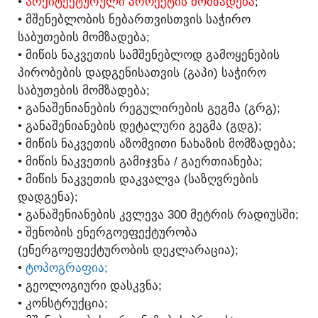
•
ᲐᲠᲥᲘᲢᲔᲥᲢᲣᲠᲣᲚᲘ ᲞᲠᲝᲔᲥᲢᲘᲡ ᲛᲝᲛᲖᲐᲓᲔᲑᲐ
;
• ᲛᲨᲔᲜᲔᲑᲚᲝᲑᲘᲡ ᲜᲔᲑᲐᲠᲗᲕᲘᲡᲗᲕᲘᲡ ᲡᲐᲭᲘᲠᲝ
ᲡᲐᲑᲣᲗᲔᲑᲘᲡ ᲛᲝᲛᲖᲐᲓᲔᲑᲐ;
• ᲛᲘᲬᲘᲡ ᲜᲐᲙᲕᲔᲗᲘᲡ ᲡᲐᲛᲨᲔᲜᲔᲑᲚᲝᲓ ᲒᲐᲛᲝᲧᲔᲜᲔᲑᲘᲡ
ᲞᲘᲠᲝᲑᲔᲑᲘᲡ ᲓᲐᲓᲒᲔᲜᲘᲡᲐᲗᲕᲘᲡ (ᲒᲐᲞᲘ) ᲡᲐᲭᲘᲠᲝ
ᲡᲐᲑᲣᲗᲔᲑᲘᲡ ᲛᲝᲛᲖᲐᲓᲔᲑᲐ;
• ᲒᲐᲜᲐᲨᲔᲜᲘᲐᲜᲔᲑᲘᲡ ᲠᲔᲒᲣᲚᲘᲠᲔᲑᲘᲡ ᲒᲔᲒᲛᲐ (ᲒᲠᲒ);
• ᲒᲐᲜᲐᲨᲔᲜᲘᲐᲜᲔᲑᲘᲡ ᲓᲔᲢᲐᲚᲣᲠᲘ ᲒᲔᲒᲛᲐ (ᲒᲓᲒ);
• ᲛᲘᲬᲘᲡ ᲜᲐᲙᲕᲔᲗᲘᲡ ᲐᲖᲝᲛᲕᲘᲗᲘ ᲜᲐᲮᲐᲖᲘᲡ ᲛᲝᲛᲖᲐᲓᲔᲑᲐ;
• ᲛᲘᲬᲘᲡ ᲜᲐᲙᲕᲔᲗᲘᲡ ᲒᲐᲛᲘᲯᲕᲜᲐ / ᲒᲐᲔᲠᲗᲘᲐᲜᲔᲑᲐ;
• ᲛᲘᲬᲘᲡ ᲜᲐᲙᲕᲔᲗᲘᲡ ᲓᲐᲙᲕᲐᲚᲕᲐ (ᲡᲐᲖᲦᲕᲠᲔᲑᲘᲡ
ᲓᲐᲓᲒᲔᲜᲐ);
• ᲒᲐᲜᲐᲨᲔᲜᲘᲐᲜᲔᲑᲘᲡ ᲙᲕᲚᲔᲕᲐ 300 ᲛᲔᲢᲠᲘᲡ ᲠᲐᲓᲘᲣᲡᲨᲘ;
• ᲨᲔᲜᲝᲑᲘᲡ ᲔᲜᲔᲠᲒᲝᲔᲤᲔᲥᲢᲣᲠᲝᲑᲐ
(ᲔᲜᲔᲠᲒᲝᲔᲤᲔᲥᲢᲣᲠᲝᲑᲘᲡ ᲓᲔᲙᲚᲐᲠᲐᲪᲘᲐ);
•
ᲢᲝᲞᲝᲒᲠᲐᲤᲘᲐ;
• ᲒᲔᲝᲚᲝᲒᲘᲣᲠᲘ ᲓᲐᲡᲙᲕᲜᲐ;
• ᲙᲝᲜᲡᲢᲠᲣᲥᲪᲘᲐ;