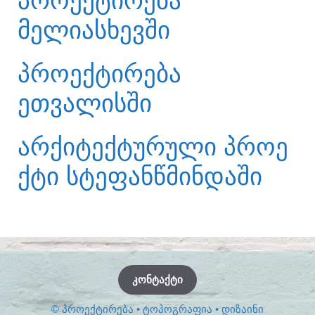
ᲞᲠᲝᲔᲥᲢᲘᲠᲔᲑᲐ
ᲛᲔᲚᲘᲐᲡᲮᲔᲕᲨᲘ
ᲞᲠᲝᲔᲥᲢᲘᲠᲔᲑᲐ
ᲔᲗᲕᲐᲚᲘᲡᲨᲘ
ᲐᲠᲥᲘᲢᲔᲥᲢᲣᲠᲣᲚᲘ ᲞᲠᲝᲔ
ᲥᲢᲘ ᲡᲢᲔᲤᲐᲜᲬᲛᲘᲜᲓᲐᲨᲘ
ᲙᲝᲜᲢᲐᲥᲢᲘ
© ᲞᲠᲝᲔᲥᲢᲘᲠᲔᲑᲐ • ᲢᲝᲞᲝᲒᲠᲐᲤᲘᲐ • ᲓᲘᲖᲐᲘᲜᲘ