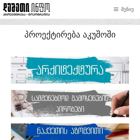
ᲛᲔᲜᲘᲣ
ᲞᲠᲝᲔᲥᲢᲘᲠᲔᲑᲐ ᲐᲙᲣᲨᲝᲨᲘ