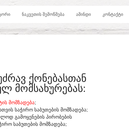
ᲢᲝᲠᲘ
ᲜᲐᲙᲕᲔᲗᲘᲡ ᲨᲔᲛᲝᲬᲛᲔᲑᲐ
ᲐᲛᲘᲜᲓᲘ
ᲙᲝᲜᲢᲐᲥᲢᲘ
ᲣᲫᲠᲐᲕ ᲥᲝᲜᲔᲑᲐᲡᲗᲐᲜ
Ლ ᲛᲝᲛᲡᲐᲮᲣᲠᲔᲑᲐᲡ:​
ᲘᲡ ᲛᲝᲛᲖᲐᲓᲔᲑᲐ
;
ᲡᲗᲕᲘᲡ ᲡᲐᲭᲘᲠᲝ ᲡᲐᲑᲣᲗᲔᲑᲘᲡ ᲛᲝᲛᲖᲐᲓᲔᲑᲐ;
ᲔᲑᲚᲝᲓ ᲒᲐᲛᲝᲧᲔᲜᲔᲑᲘᲡ ᲞᲘᲠᲝᲑᲔᲑᲘᲡ
ᲭᲘᲠᲝ ᲡᲐᲑᲣᲗᲔᲑᲘᲡ ᲛᲝᲛᲖᲐᲓᲔᲑᲐ;