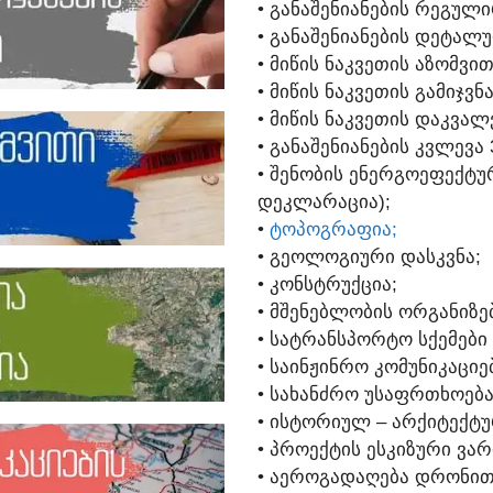
• ᲒᲐᲜᲐᲨᲔᲜᲘᲐᲜᲔᲑᲘᲡ ᲠᲔᲒᲣᲚᲘ
• ᲒᲐᲜᲐᲨᲔᲜᲘᲐᲜᲔᲑᲘᲡ ᲓᲔᲢᲐᲚᲣ
• ᲛᲘᲬᲘᲡ ᲜᲐᲙᲕᲔᲗᲘᲡ ᲐᲖᲝᲛᲕᲘᲗ
• ᲛᲘᲬᲘᲡ ᲜᲐᲙᲕᲔᲗᲘᲡ ᲒᲐᲛᲘᲯᲕᲜ
• ᲛᲘᲬᲘᲡ ᲜᲐᲙᲕᲔᲗᲘᲡ ᲓᲐᲙᲕᲐᲚ
• ᲒᲐᲜᲐᲨᲔᲜᲘᲐᲜᲔᲑᲘᲡ ᲙᲕᲚᲔᲕᲐ
• ᲨᲔᲜᲝᲑᲘᲡ ᲔᲜᲔᲠᲒᲝᲔᲤᲔᲥᲢ
ᲓᲔᲙᲚᲐᲠᲐᲪᲘᲐ);
•
ᲢᲝᲞᲝᲒᲠᲐᲤᲘᲐ;
• ᲒᲔᲝᲚᲝᲒᲘᲣᲠᲘ ᲓᲐᲡᲙᲕᲜᲐ;
• ᲙᲝᲜᲡᲢᲠᲣᲥᲪᲘᲐ;
• ᲛᲨᲔᲜᲔᲑᲚᲝᲑᲘᲡ ᲝᲠᲒᲐᲜᲘᲖᲔ
• ᲡᲐᲢᲠᲐᲜᲡᲞᲝᲠᲢᲝ ᲡᲥᲔᲛᲔᲑᲘ 
• ᲡᲐᲘᲜᲟᲘᲜᲠᲝ ᲙᲝᲛᲣᲜᲘᲙᲐᲪᲘᲔ
• ᲡᲐᲮᲐᲜᲫᲠᲝ ᲣᲡᲐᲤᲠᲗᲮᲝᲔᲑᲐ
• ᲘᲡᲢᲝᲠᲘᲣᲚ – ᲐᲠᲥᲘᲢᲔᲥᲢ
• ᲞᲠᲝᲔᲥᲢᲘᲡ ᲔᲡᲙᲘᲖᲣᲠᲘ ᲕᲐᲠ
• ᲐᲔᲠᲝᲒᲐᲓᲐᲦᲔᲑᲐ ᲓᲠᲝᲜᲘᲗ