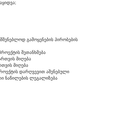
ᲒᲐᲧᲘᲓᲕᲐ;
ᲡᲐᲛᲨᲔᲜᲔᲑᲚᲝᲓ ᲒᲐᲛᲝᲧᲔᲜᲔᲑᲘᲡ ᲞᲘᲠᲝᲑᲔᲑᲘᲡ
ᲠᲝᲔᲥᲢᲘᲡ ᲨᲔᲗᲐᲜᲮᲛᲔᲑᲐ
ᲐᲠᲗᲕᲘᲡ ᲛᲘᲦᲔᲑᲐ
ᲠᲗᲕᲘᲡ ᲛᲘᲦᲔᲑᲐ
ᲞᲠᲝᲔᲥᲢᲘᲡ ᲓᲐᲠᲦᲕᲔᲕᲘᲗ ᲐᲨᲔᲜᲔᲑᲣᲚᲘ
ᲐᲗᲘ ᲜᲐᲬᲘᲚᲔᲑᲘᲡ ᲚᲔᲒᲐᲚᲘᲖᲔᲑᲐ