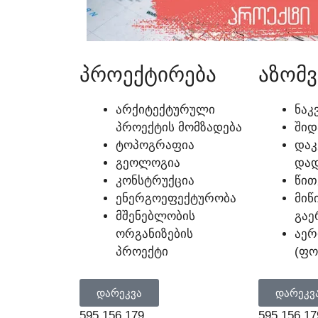
ᲞᲠᲝᲔᲥᲢᲘᲠᲔᲑᲐ
ᲐᲖᲝᲛᲕ
ᲐᲠᲥᲘᲢᲔᲥᲢᲣᲠᲣᲚᲘ
ᲜᲐᲙ
ᲞᲠᲝᲔᲥᲢᲘᲡ ᲛᲝᲛᲖᲐᲓᲔᲑᲐ
ᲨᲘᲓ
ᲢᲝᲞᲝᲒᲠᲐᲤᲘᲐ
ᲓᲐᲙ
ᲒᲔᲝᲚᲝᲒᲘᲐ
ᲓᲐᲓ
ᲙᲝᲜᲡᲢᲠᲣᲥᲪᲘᲐ
ᲬᲘᲗ
ᲔᲜᲔᲠᲒᲝᲔᲤᲔᲥᲢᲣᲠᲝᲑᲐ
ᲛᲘᲬ
ᲛᲨᲔᲜᲔᲑᲚᲝᲑᲘᲡ
ᲒᲐᲔ
ᲝᲠᲒᲐᲜᲘᲖᲔᲑᲘᲡ
ᲐᲔᲠ
ᲞᲠᲝᲔᲥᲢᲘ
(ᲤᲝ
ᲓᲐᲠᲔᲙᲕᲐ
ᲓᲐᲠᲔᲙᲕ
595 156 179
595 156 17