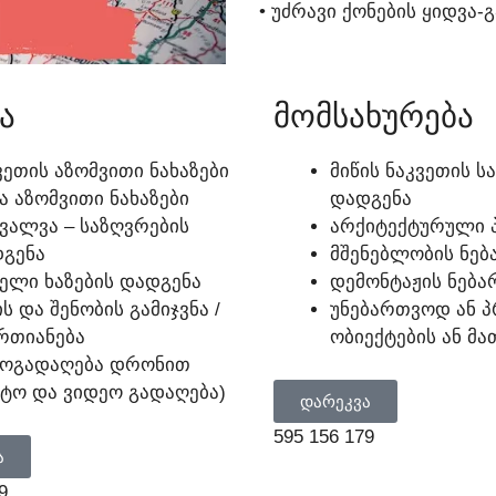
• ᲣᲫᲠᲐᲕᲘ ᲥᲝᲜᲔᲑᲘᲡ ᲧᲘᲓᲕᲐ-
Ა
ᲛᲝᲛᲡᲐᲮᲣᲠᲔᲑᲐ
ᲕᲔᲗᲘᲡ ᲐᲖᲝᲛᲕᲘᲗᲘ ᲜᲐᲮᲐᲖᲔᲑᲘ
ᲛᲘᲬᲘᲡ ᲜᲐᲙᲕᲔᲗᲘᲡ 
Ა ᲐᲖᲝᲛᲕᲘᲗᲘ ᲜᲐᲮᲐᲖᲔᲑᲘ
ᲓᲐᲓᲒᲔᲜᲐ
ᲕᲐᲚᲕᲐ – ᲡᲐᲖᲦᲕᲠᲔᲑᲘᲡ
ᲐᲠᲥᲘᲢᲔᲥᲢᲣᲠᲣᲚᲘ Პ
ᲒᲔᲜᲐ
ᲛᲨᲔᲜᲔᲑᲚᲝᲑᲘᲡ ᲜᲔᲑ
ᲔᲚᲘ ᲮᲐᲖᲔᲑᲘᲡ ᲓᲐᲓᲒᲔᲜᲐ
ᲓᲔᲛᲝᲜᲢᲐᲟᲘᲡ ᲜᲔᲑᲐ
ᲘᲡ ᲓᲐ ᲨᲔᲜᲝᲑᲘᲡ ᲒᲐᲛᲘᲯᲕᲜᲐ /
ᲣᲜᲔᲑᲐᲠᲗᲕᲝᲓ ᲐᲜ 
ᲠᲗᲘᲐᲜᲔᲑᲐ
ᲝᲑᲘᲔᲥᲢᲔᲑᲘᲡ ᲐᲜ Მ
ᲝᲒᲐᲓᲐᲦᲔᲑᲐ ᲓᲠᲝᲜᲘᲗ
ᲢᲝ ᲓᲐ ᲕᲘᲓᲔᲝ ᲒᲐᲓᲐᲦᲔᲑᲐ)
ᲓᲐᲠᲔᲙᲕᲐ
595 156 179
Ა
9