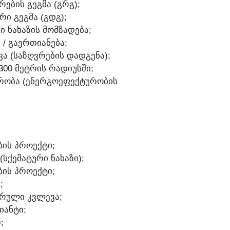
ᲠᲔᲑᲘᲡ ᲒᲔᲒᲛᲐ (ᲒᲠᲒ);
ᲠᲘ ᲒᲔᲒᲛᲐ (ᲒᲓᲒ);
Ი ᲜᲐᲮᲐᲖᲘᲡ ᲛᲝᲛᲖᲐᲓᲔᲑᲐ;
Ა / ᲒᲐᲔᲠᲗᲘᲐᲜᲔᲑᲐ;
ᲕᲐ (ᲡᲐᲖᲦᲕᲠᲔᲑᲘᲡ ᲓᲐᲓᲒᲔᲜᲐ);
 300 ᲛᲔᲢᲠᲘᲡ ᲠᲐᲓᲘᲣᲡᲨᲘ;
ᲣᲠᲝᲑᲐ (ᲔᲜᲔᲠᲒᲝᲔᲤᲔᲥᲢᲣᲠᲝᲑᲘᲡ
ᲑᲘᲡ ᲞᲠᲝᲔᲥᲢᲘ;
(ᲡᲥᲔᲛᲐᲢᲣᲠᲘ ᲜᲐᲮᲐᲖᲘ);
ᲑᲘᲡ ᲞᲠᲝᲔᲥᲢᲘ;
;
ᲣᲠᲣᲚᲘ ᲙᲕᲚᲔᲕᲐ;
ᲘᲐᲜᲢᲘ;
;