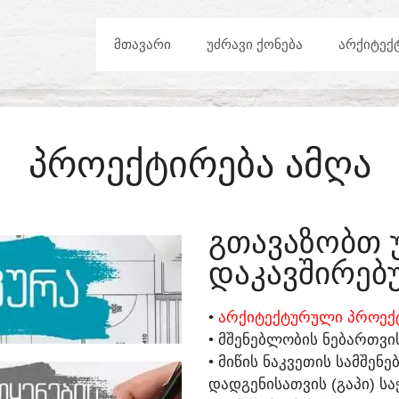
ᲛᲗᲐᲕᲐᲠᲘ
ᲣᲫᲠᲐᲕᲘ ᲥᲝᲜᲔᲑᲐ
ᲐᲠᲥᲘᲢᲔᲥ
ᲞᲠᲝᲔᲥᲢᲘᲠᲔᲑᲐ ᲐᲛᲦᲐ
ᲒᲗᲐᲕᲐᲖᲝᲑᲗ 
ᲓᲐᲙᲐᲕᲨᲘᲠᲔᲑᲣ
•
ᲐᲠᲥᲘᲢᲔᲥᲢᲣᲠᲣᲚᲘ ᲞᲠᲝᲔᲥᲢ
• ᲛᲨᲔᲜᲔᲑᲚᲝᲑᲘᲡ ᲜᲔᲑᲐᲠᲗᲕᲘ
• ᲛᲘᲬᲘᲡ ᲜᲐᲙᲕᲔᲗᲘᲡ ᲡᲐᲛᲨᲔᲜ
ᲓᲐᲓᲒᲔᲜᲘᲡᲐᲗᲕᲘᲡ (ᲒᲐᲞᲘ) ᲡᲐ