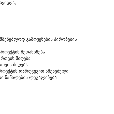
ᲒᲐᲧᲘᲓᲕᲐ;
ᲐᲛᲨᲔᲜᲔᲑᲚᲝᲓ ᲒᲐᲛᲝᲧᲔᲜᲔᲑᲘᲡ ᲞᲘᲠᲝᲑᲔᲑᲘᲡ
ᲠᲝᲔᲥᲢᲘᲡ ᲨᲔᲗᲐᲜᲮᲛᲔᲑᲐ
ᲐᲠᲗᲕᲘᲡ ᲛᲘᲦᲔᲑᲐ
ᲠᲗᲕᲘᲡ ᲛᲘᲦᲔᲑᲐ
ᲠᲝᲔᲥᲢᲘᲡ ᲓᲐᲠᲦᲕᲔᲕᲘᲗ ᲐᲨᲔᲜᲔᲑᲣᲚᲘ
ᲐᲗᲘ ᲜᲐᲬᲘᲚᲔᲑᲘᲡ ᲚᲔᲒᲐᲚᲘᲖᲔᲑᲐ