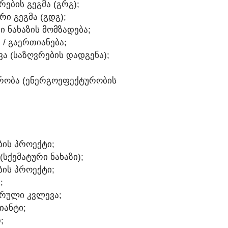
ᲠᲔᲑᲘᲡ ᲒᲔᲒᲛᲐ (ᲒᲠᲒ);
ᲠᲘ ᲒᲔᲒᲛᲐ (ᲒᲓᲒ);
Ი ᲜᲐᲮᲐᲖᲘᲡ ᲛᲝᲛᲖᲐᲓᲔᲑᲐ;
Ა / ᲒᲐᲔᲠᲗᲘᲐᲜᲔᲑᲐ;
ᲕᲐ (ᲡᲐᲖᲦᲕᲠᲔᲑᲘᲡ ᲓᲐᲓᲒᲔᲜᲐ);
ᲣᲠᲝᲑᲐ (ᲔᲜᲔᲠᲒᲝᲔᲤᲔᲥᲢᲣᲠᲝᲑᲘᲡ
ᲑᲘᲡ ᲞᲠᲝᲔᲥᲢᲘ;
(ᲡᲥᲔᲛᲐᲢᲣᲠᲘ ᲜᲐᲮᲐᲖᲘ);
ᲑᲘᲡ ᲞᲠᲝᲔᲥᲢᲘ;
;
ᲣᲠᲣᲚᲘ ᲙᲕᲚᲔᲕᲐ;
ᲘᲐᲜᲢᲘ;
;