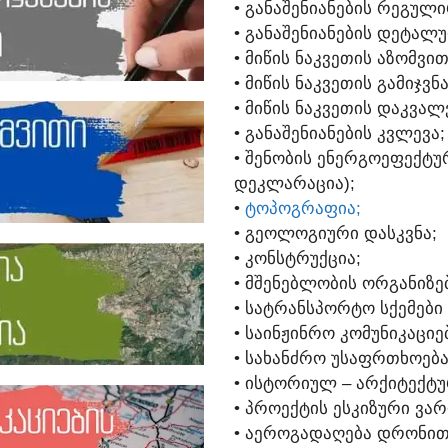
• ᲒᲐᲜᲐᲨᲔᲜᲘᲐᲜᲔᲑᲘᲡ ᲠᲔᲒᲣᲚᲘ
• ᲒᲐᲜᲐᲨᲔᲜᲘᲐᲜᲔᲑᲘᲡ ᲓᲔᲢᲐᲚᲣ
• ᲛᲘᲬᲘᲡ ᲜᲐᲙᲕᲔᲗᲘᲡ ᲐᲖᲝᲛᲕᲘᲗ
• ᲛᲘᲬᲘᲡ ᲜᲐᲙᲕᲔᲗᲘᲡ ᲒᲐᲛᲘᲯᲕᲜ
• ᲛᲘᲬᲘᲡ ᲜᲐᲙᲕᲔᲗᲘᲡ ᲓᲐᲙᲕᲐᲚ
• ᲒᲐᲜᲐᲨᲔᲜᲘᲐᲜᲔᲑᲘᲡ ᲙᲕᲚᲔᲕᲐ;
• ᲨᲔᲜᲝᲑᲘᲡ ᲔᲜᲔᲠᲒᲝᲔᲤᲔᲥᲢ
ᲓᲔᲙᲚᲐᲠᲐᲪᲘᲐ);
•
ᲢᲝᲞᲝᲒᲠᲐᲤᲘᲐ;
• ᲒᲔᲝᲚᲝᲒᲘᲣᲠᲘ ᲓᲐᲡᲙᲕᲜᲐ;
• ᲙᲝᲜᲡᲢᲠᲣᲥᲪᲘᲐ;
• ᲛᲨᲔᲜᲔᲑᲚᲝᲑᲘᲡ ᲝᲠᲒᲐᲜᲘᲖᲔ
• ᲡᲐᲢᲠᲐᲜᲡᲞᲝᲠᲢᲝ ᲡᲥᲔᲛᲔᲑᲘ 
• ᲡᲐᲘᲜᲟᲘᲜᲠᲝ ᲙᲝᲛᲣᲜᲘᲙᲐᲪᲘᲔ
• ᲡᲐᲮᲐᲜᲫᲠᲝ ᲣᲡᲐᲤᲠᲗᲮᲝᲔᲑᲐ
• ᲘᲡᲢᲝᲠᲘᲣᲚ – ᲐᲠᲥᲘᲢᲔᲥᲢ
• ᲞᲠᲝᲔᲥᲢᲘᲡ ᲔᲡᲙᲘᲖᲣᲠᲘ ᲕᲐᲠ
• ᲐᲔᲠᲝᲒᲐᲓᲐᲦᲔᲑᲐ ᲓᲠᲝᲜᲘᲗ