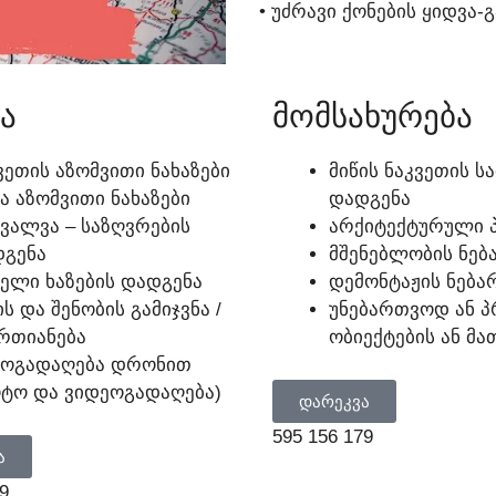
• ᲣᲫᲠᲐᲕᲘ ᲥᲝᲜᲔᲑᲘᲡ ᲧᲘᲓᲕᲐ-
Ა
ᲛᲝᲛᲡᲐᲮᲣᲠᲔᲑᲐ
ᲕᲔᲗᲘᲡ ᲐᲖᲝᲛᲕᲘᲗᲘ ᲜᲐᲮᲐᲖᲔᲑᲘ
ᲛᲘᲬᲘᲡ ᲜᲐᲙᲕᲔᲗᲘᲡ Ს
Ა ᲐᲖᲝᲛᲕᲘᲗᲘ ᲜᲐᲮᲐᲖᲔᲑᲘ
ᲓᲐᲓᲒᲔᲜᲐ
ᲕᲐᲚᲕᲐ – ᲡᲐᲖᲦᲕᲠᲔᲑᲘᲡ
ᲐᲠᲥᲘᲢᲔᲥᲢᲣᲠᲣᲚᲘ Პ
ᲒᲔᲜᲐ
ᲛᲨᲔᲜᲔᲑᲚᲝᲑᲘᲡ ᲜᲔᲑ
ᲔᲚᲘ ᲮᲐᲖᲔᲑᲘᲡ ᲓᲐᲓᲒᲔᲜᲐ
ᲓᲔᲛᲝᲜᲢᲐᲟᲘᲡ ᲜᲔᲑᲐ
ᲘᲡ ᲓᲐ ᲨᲔᲜᲝᲑᲘᲡ ᲒᲐᲛᲘᲯᲕᲜᲐ /
ᲣᲜᲔᲑᲐᲠᲗᲕᲝᲓ ᲐᲜ Პ
ᲠᲗᲘᲐᲜᲔᲑᲐ
ᲝᲑᲘᲔᲥᲢᲔᲑᲘᲡ ᲐᲜ Მ
ᲠᲝᲒᲐᲓᲐᲦᲔᲑᲐ ᲓᲠᲝᲜᲘᲗ
ᲢᲝ ᲓᲐ ᲕᲘᲓᲔᲝᲒᲐᲓᲐᲦᲔᲑᲐ)
ᲓᲐᲠᲔᲙᲕᲐ
595 156 179
Ა
9