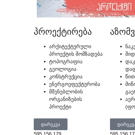
ᲞᲠᲝᲔᲥᲢᲘᲠᲔᲑᲐ
ᲐᲖᲝᲛᲕ
ᲐᲠᲥᲘᲢᲔᲥᲢᲣᲠᲣᲚᲘ
ᲜᲐᲙ
ᲞᲠᲝᲔᲥᲢᲘᲡ ᲛᲝᲛᲖᲐᲓᲔᲑᲐ
ᲨᲘᲓ
ᲢᲝᲞᲝᲒᲠᲐᲤᲘᲐ
ᲓᲐᲙ
ᲒᲔᲝᲚᲝᲒᲘᲐ
ᲓᲐᲓ
ᲙᲝᲜᲡᲢᲠᲣᲥᲪᲘᲐ
ᲬᲘᲗ
ᲔᲜᲔᲠᲒᲝᲔᲤᲔᲥᲢᲣᲠᲝᲑᲐ
ᲛᲘᲬ
ᲛᲨᲔᲜᲔᲑᲚᲝᲑᲘᲡ
ᲒᲐᲔ
ᲝᲠᲒᲐᲜᲘᲖᲔᲑᲘᲡ
ᲐᲔ
ᲞᲠᲝᲔᲥᲢᲘ
(ᲤᲝ
ᲓᲐᲠᲔᲙᲕᲐ
ᲓᲐᲠᲔᲙᲕ
595 156 179
595 156 17