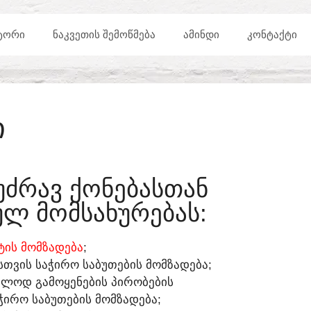
ᲢᲝᲠᲘ
ᲜᲐᲙᲕᲔᲗᲘᲡ ᲨᲔᲛᲝᲬᲛᲔᲑᲐ
ᲐᲛᲘᲜᲓᲘ
ᲙᲝᲜᲢᲐᲥᲢᲘ
Ი
ᲣᲫᲠᲐᲕ ᲥᲝᲜᲔᲑᲐᲡᲗᲐᲜ
Ლ ᲛᲝᲛᲡᲐᲮᲣᲠᲔᲑᲐᲡ:​
ᲘᲡ ᲛᲝᲛᲖᲐᲓᲔᲑᲐ
;
ᲡᲗᲕᲘᲡ ᲡᲐᲭᲘᲠᲝ ᲡᲐᲑᲣᲗᲔᲑᲘᲡ ᲛᲝᲛᲖᲐᲓᲔᲑᲐ;
ᲔᲑᲚᲝᲓ ᲒᲐᲛᲝᲧᲔᲜᲔᲑᲘᲡ ᲞᲘᲠᲝᲑᲔᲑᲘᲡ
ᲭᲘᲠᲝ ᲡᲐᲑᲣᲗᲔᲑᲘᲡ ᲛᲝᲛᲖᲐᲓᲔᲑᲐ;