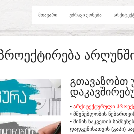
ᲛᲗᲐᲕᲐᲠᲘ
ᲣᲫᲠᲐᲕᲘ ᲥᲝᲜᲔᲑᲐ
ᲐᲠᲥᲘᲢᲔᲥ
ᲞᲠᲝᲔᲥᲢᲘᲠᲔᲑᲐ ᲐᲠᲦᲣᲜᲨ
ᲒᲗᲐᲕᲐᲖᲝᲑᲗ 
ᲓᲐᲙᲐᲕᲨᲘᲠᲔᲑᲣ
•
ᲐᲠᲥᲘᲢᲔᲥᲢᲣᲠᲣᲚᲘ ᲞᲠᲝᲔᲥᲢ
• ᲛᲨᲔᲜᲔᲑᲚᲝᲑᲘᲡ ᲜᲔᲑᲐᲠᲗᲕᲘ
• ᲛᲘᲬᲘᲡ ᲜᲐᲙᲕᲔᲗᲘᲡ ᲡᲐᲛᲨᲔᲜ
ᲓᲐᲓᲒᲔᲜᲘᲡᲐᲗᲕᲘᲡ (ᲒᲐᲞᲘ) ᲡᲐ