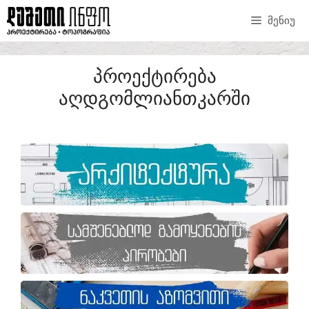
ᲛᲔᲜᲘᲣ
ᲞᲠᲝᲔᲥᲢᲘᲠᲔᲑᲐ
ᲐᲦᲓᲒᲝᲛᲚᲘᲐᲜᲗᲙᲐᲠᲨᲘ