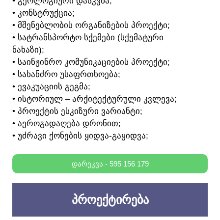
• ᲒᲔᲝᲚᲝᲒᲘᲣᲠᲘ ᲓᲐᲡᲙᲕᲜᲐ;
• ᲙᲝᲜᲡᲢᲠᲣᲥᲪᲘᲐ;
• ᲛᲨᲔᲜᲔᲑᲚᲝᲑᲘᲡ ᲝᲠᲒᲐᲜᲘᲖᲔᲑᲘᲡ ᲞᲠᲝᲔᲥᲢᲘ;
• ᲡᲐᲢᲠᲐᲜᲡᲞᲝᲠᲢᲝ ᲡᲥᲔᲛᲔᲑᲘ (ᲡᲥᲔᲛᲐᲢᲣᲠᲘ
ᲜᲐᲮᲐᲖᲘ);
• ᲡᲐᲘᲜᲟᲘᲜᲠᲝ ᲙᲝᲛᲣᲜᲘᲙᲐᲪᲘᲔᲑᲘᲡ ᲞᲠᲝᲔᲥᲢᲘ;
• ᲡᲐᲮᲐᲜᲫᲠᲝ ᲣᲡᲐᲤᲠᲗᲮᲝᲔᲑᲐ;
• ᲔᲕᲐᲙᲣᲐᲪᲘᲘᲡ ᲒᲔᲒᲛᲐ;
• ᲘᲡᲢᲝᲠᲘᲣᲚ – ᲐᲠᲥᲘᲢᲔᲥᲢᲣᲠᲣᲚᲘ ᲙᲕᲚᲔᲕᲐ;
• ᲞᲠᲝᲔᲥᲢᲘᲡ ᲔᲡᲙᲘᲖᲣᲠᲘ ᲕᲐᲠᲘᲐᲜᲢᲘ;
• ᲐᲔᲠᲝᲒᲐᲓᲐᲦᲔᲑᲐ ᲓᲠᲝᲜᲘᲗ;
• ᲣᲫᲠᲐᲕᲘ ᲥᲝᲜᲔᲑᲘᲡ ᲧᲘᲓᲕᲐ-ᲒᲐᲧᲘᲓᲕᲐ;
ᲓᲐᲠᲔᲙᲕᲐ - 595 156 179
ᲞᲠᲝᲔᲥᲢᲘᲠᲔᲑᲐ