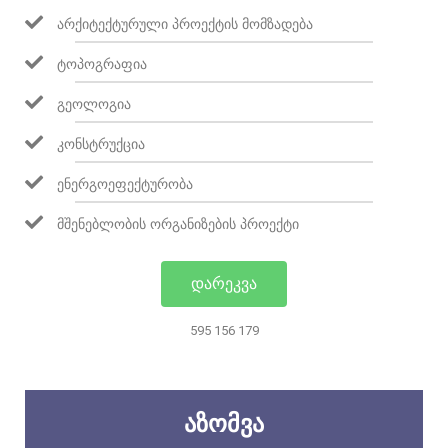
ᲐᲠᲥᲘᲢᲔᲥᲢᲣᲠᲣᲚᲘ ᲞᲠᲝᲔᲥᲢᲘᲡ ᲛᲝᲛᲖᲐᲓᲔᲑᲐ
ᲢᲝᲞᲝᲒᲠᲐᲤᲘᲐ
ᲒᲔᲝᲚᲝᲒᲘᲐ
ᲙᲝᲜᲡᲢᲠᲣᲥᲪᲘᲐ
ᲔᲜᲔᲠᲒᲝᲔᲤᲔᲥᲢᲣᲠᲝᲑᲐ
ᲛᲨᲔᲜᲔᲑᲚᲝᲑᲘᲡ ᲝᲠᲒᲐᲜᲘᲖᲔᲑᲘᲡ ᲞᲠᲝᲔᲥᲢᲘ
ᲓᲐᲠᲔᲙᲕᲐ
595 156 179
ᲐᲖᲝᲛᲕᲐ