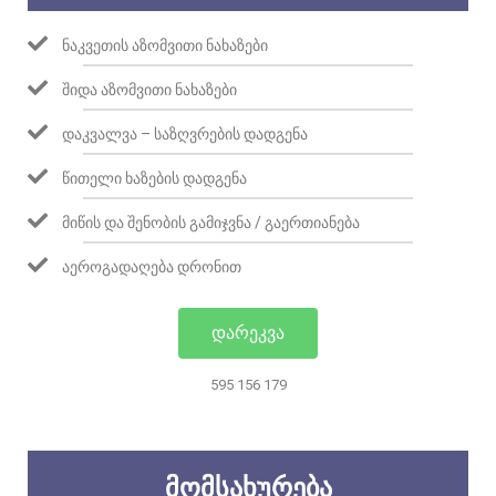
ᲜᲐᲙᲕᲔᲗᲘᲡ ᲐᲖᲝᲛᲕᲘᲗᲘ ᲜᲐᲮᲐᲖᲔᲑᲘ
ᲨᲘᲓᲐ ᲐᲖᲝᲛᲕᲘᲗᲘ ᲜᲐᲮᲐᲖᲔᲑᲘ
ᲓᲐᲙᲕᲐᲚᲕᲐ – ᲡᲐᲖᲦᲕᲠᲔᲑᲘᲡ ᲓᲐᲓᲒᲔᲜᲐ
ᲬᲘᲗᲔᲚᲘ ᲮᲐᲖᲔᲑᲘᲡ ᲓᲐᲓᲒᲔᲜᲐ
ᲛᲘᲬᲘᲡ ᲓᲐ ᲨᲔᲜᲝᲑᲘᲡ ᲒᲐᲛᲘᲯᲕᲜᲐ / ᲒᲐᲔᲠᲗᲘᲐᲜᲔᲑᲐ
ᲐᲔᲠᲝᲒᲐᲓᲐᲦᲔᲑᲐ ᲓᲠᲝᲜᲘᲗ
ᲓᲐᲠᲔᲙᲕᲐ
595 156 179
ᲛᲝᲛᲡᲐᲮᲣᲠᲔᲑᲐ