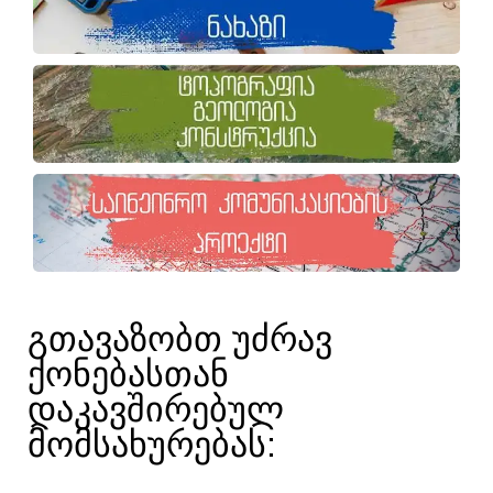
ᲒᲗᲐᲕᲐᲖᲝᲑᲗ ᲣᲫᲠᲐᲕ
ᲥᲝᲜᲔᲑᲐᲡᲗᲐᲜ
ᲓᲐᲙᲐᲕᲨᲘᲠᲔᲑᲣᲚ
ᲛᲝᲛᲡᲐᲮᲣᲠᲔᲑᲐᲡ:​