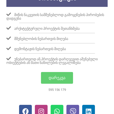
ᲛᲘᲬᲘᲡ ᲜᲐᲙᲕᲔᲗᲘᲡ ᲡᲐᲛᲨᲔᲜᲔᲑᲚᲝᲓ ᲒᲐᲛᲝᲧᲔᲜᲔᲑᲘᲡ ᲞᲘᲠᲝᲑᲔᲑᲘᲡ
ᲓᲐᲓᲒᲔᲜᲐ
ᲐᲠᲥᲘᲢᲔᲥᲢᲣᲠᲣᲚᲘ ᲞᲠᲝᲔᲥᲢᲘᲡ ᲨᲔᲗᲐᲜᲮᲛᲔᲑᲐ
ᲛᲨᲔᲜᲔᲑᲚᲝᲑᲘᲡ ᲜᲔᲑᲐᲠᲗᲕᲘᲡ ᲛᲘᲦᲔᲑᲐ
ᲓᲔᲛᲝᲜᲢᲐᲟᲘᲡ ᲜᲔᲑᲐᲠᲗᲕᲘᲡ ᲛᲘᲦᲔᲑᲐ
ᲣᲜᲔᲑᲐᲠᲗᲕᲝᲓ ᲐᲜ ᲞᲠᲝᲔᲥᲢᲘᲡ ᲓᲐᲠᲦᲕᲔᲕᲘᲗ ᲐᲨᲔᲜᲔᲑᲣᲚᲘ
ᲝᲑᲘᲔᲥᲢᲔᲑᲘᲡ ᲐᲜ ᲛᲐᲗᲘ ᲜᲐᲬᲘᲚᲔᲑᲘᲡ ᲚᲔᲒᲐᲚᲘᲖᲔᲑᲐ
ᲓᲐᲠᲔᲙᲕᲐ
595 156 179