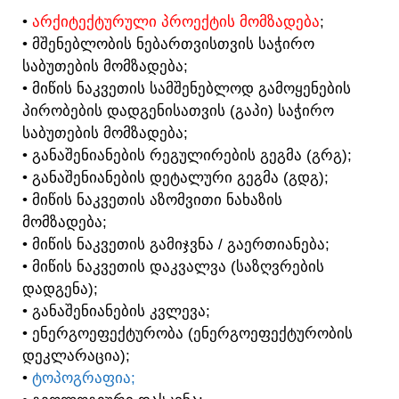
•
ᲐᲠᲥᲘᲢᲔᲥᲢᲣᲠᲣᲚᲘ ᲞᲠᲝᲔᲥᲢᲘᲡ ᲛᲝᲛᲖᲐᲓᲔᲑᲐ
;
• ᲛᲨᲔᲜᲔᲑᲚᲝᲑᲘᲡ ᲜᲔᲑᲐᲠᲗᲕᲘᲡᲗᲕᲘᲡ ᲡᲐᲭᲘᲠᲝ
ᲡᲐᲑᲣᲗᲔᲑᲘᲡ ᲛᲝᲛᲖᲐᲓᲔᲑᲐ;
• ᲛᲘᲬᲘᲡ ᲜᲐᲙᲕᲔᲗᲘᲡ ᲡᲐᲛᲨᲔᲜᲔᲑᲚᲝᲓ ᲒᲐᲛᲝᲧᲔᲜᲔᲑᲘᲡ
ᲞᲘᲠᲝᲑᲔᲑᲘᲡ ᲓᲐᲓᲒᲔᲜᲘᲡᲐᲗᲕᲘᲡ (ᲒᲐᲞᲘ) ᲡᲐᲭᲘᲠᲝ
ᲡᲐᲑᲣᲗᲔᲑᲘᲡ ᲛᲝᲛᲖᲐᲓᲔᲑᲐ;
• ᲒᲐᲜᲐᲨᲔᲜᲘᲐᲜᲔᲑᲘᲡ ᲠᲔᲒᲣᲚᲘᲠᲔᲑᲘᲡ ᲒᲔᲒᲛᲐ (ᲒᲠᲒ);
• ᲒᲐᲜᲐᲨᲔᲜᲘᲐᲜᲔᲑᲘᲡ ᲓᲔᲢᲐᲚᲣᲠᲘ ᲒᲔᲒᲛᲐ (ᲒᲓᲒ);
• ᲛᲘᲬᲘᲡ ᲜᲐᲙᲕᲔᲗᲘᲡ ᲐᲖᲝᲛᲕᲘᲗᲘ ᲜᲐᲮᲐᲖᲘᲡ
ᲛᲝᲛᲖᲐᲓᲔᲑᲐ;
• ᲛᲘᲬᲘᲡ ᲜᲐᲙᲕᲔᲗᲘᲡ ᲒᲐᲛᲘᲯᲕᲜᲐ / ᲒᲐᲔᲠᲗᲘᲐᲜᲔᲑᲐ;
• ᲛᲘᲬᲘᲡ ᲜᲐᲙᲕᲔᲗᲘᲡ ᲓᲐᲙᲕᲐᲚᲕᲐ (ᲡᲐᲖᲦᲕᲠᲔᲑᲘᲡ
ᲓᲐᲓᲒᲔᲜᲐ);
• ᲒᲐᲜᲐᲨᲔᲜᲘᲐᲜᲔᲑᲘᲡ ᲙᲕᲚᲔᲕᲐ;
• ᲔᲜᲔᲠᲒᲝᲔᲤᲔᲥᲢᲣᲠᲝᲑᲐ (ᲔᲜᲔᲠᲒᲝᲔᲤᲔᲥᲢᲣᲠᲝᲑᲘᲡ
ᲓᲔᲙᲚᲐᲠᲐᲪᲘᲐ);
•
ᲢᲝᲞᲝᲒᲠᲐᲤᲘᲐ;