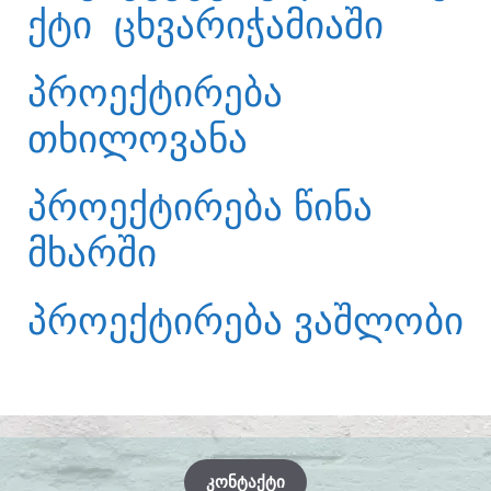
ᲥᲢᲘ ᲪᲮᲕᲐᲠᲘᲭᲐᲛᲘᲐᲨᲘ
ᲞᲠᲝᲔᲥᲢᲘᲠᲔᲑᲐ
ᲗᲮᲘᲚᲝᲕᲐᲜᲐ
ᲞᲠᲝᲔᲥᲢᲘᲠᲔᲑᲐ ᲬᲘᲜᲐ
ᲛᲮᲐᲠᲨᲘ
ᲞᲠᲝᲔᲥᲢᲘᲠᲔᲑᲐ ᲕᲐᲨᲚᲝᲑᲘ
ᲙᲝᲜᲢᲐᲥᲢᲘ