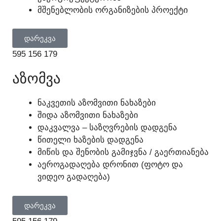
ᲛᲨᲔᲜᲔᲑᲚᲝᲑᲘᲡ ᲝᲠᲒᲐᲜᲘᲖᲔᲑᲘᲡ ᲞᲠᲝᲔᲥᲢᲘ
ᲓᲐᲠᲔᲙᲕᲐ
595 156 179
ᲐᲖᲝᲛᲕᲐ
ᲜᲐᲙᲕᲔᲗᲘᲡ ᲐᲖᲝᲛᲕᲘᲗᲘ ᲜᲐᲮᲐᲖᲔᲑᲘ
ᲨᲘᲓᲐ ᲐᲖᲝᲛᲕᲘᲗᲘ ᲜᲐᲮᲐᲖᲔᲑᲘ
ᲓᲐᲙᲕᲐᲚᲕᲐ – ᲡᲐᲖᲦᲕᲠᲔᲑᲘᲡ ᲓᲐᲓᲒᲔᲜᲐ
ᲬᲘᲗᲔᲚᲘ ᲮᲐᲖᲔᲑᲘᲡ ᲓᲐᲓᲒᲔᲜᲐ
ᲛᲘᲬᲘᲡ ᲓᲐ ᲨᲔᲜᲝᲑᲘᲡ ᲒᲐᲛᲘᲯᲕᲜᲐ / ᲒᲐᲔᲠᲗᲘᲐᲜᲔᲑᲐ
ᲐᲔᲠᲝᲒᲐᲓᲐᲦᲔᲑᲐ ᲓᲠᲝᲜᲘᲗ (ᲤᲝᲢᲝ ᲓᲐ
ᲕᲘᲓᲔᲝ ᲒᲐᲓᲐᲦᲔᲑᲐ)
ᲓᲐᲠᲔᲙᲕᲐ