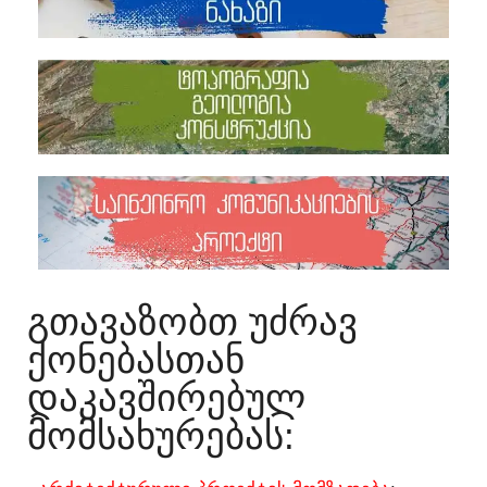
ᲒᲗᲐᲕᲐᲖᲝᲑᲗ ᲣᲫᲠᲐᲕ
ᲥᲝᲜᲔᲑᲐᲡᲗᲐᲜ
ᲓᲐᲙᲐᲕᲨᲘᲠᲔᲑᲣᲚ
ᲛᲝᲛᲡᲐᲮᲣᲠᲔᲑᲐᲡ:​