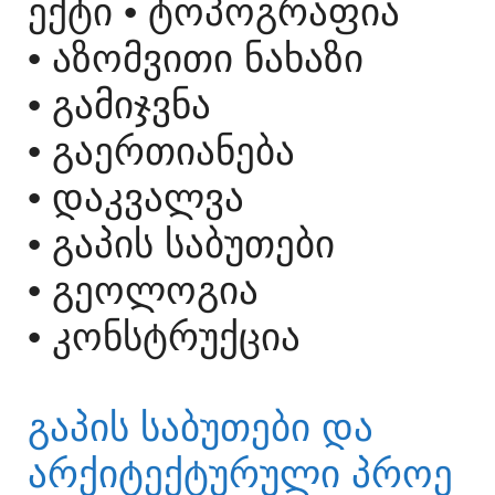
ᲔᲥᲢᲘ
• ᲢᲝᲞᲝᲒᲠᲐᲤᲘᲐ
• ᲐᲖᲝᲛᲕᲘᲗᲘ ᲜᲐᲮᲐᲖᲘ
• ᲒᲐᲛᲘᲯᲕᲜᲐ
• ᲒᲐᲔᲠᲗᲘᲐᲜᲔᲑᲐ
• ᲓᲐᲙᲕᲐᲚᲕᲐ
• ᲒᲐᲞᲘᲡ ᲡᲐᲑᲣᲗᲔᲑᲘ
• ᲒᲔᲝᲚᲝᲒᲘᲐ
• ᲙᲝᲜᲡᲢᲠᲣᲥᲪᲘᲐ
ᲒᲐᲞᲘᲡ ᲡᲐᲑᲣᲗᲔᲑᲘ ᲓᲐ
ᲐᲠᲥᲘᲢᲔᲥᲢᲣᲠᲣᲚᲘ ᲞᲠᲝᲔ