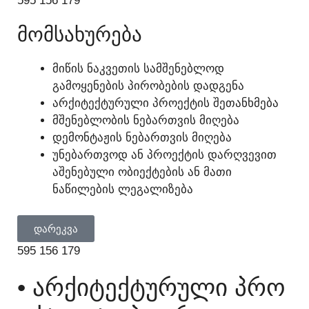
595 156 179
ᲛᲝᲛᲡᲐᲮᲣᲠᲔᲑᲐ
ᲛᲘᲬᲘᲡ ᲜᲐᲙᲕᲔᲗᲘᲡ ᲡᲐᲛᲨᲔᲜᲔᲑᲚᲝᲓ
ᲒᲐᲛᲝᲧᲔᲜᲔᲑᲘᲡ ᲞᲘᲠᲝᲑᲔᲑᲘᲡ ᲓᲐᲓᲒᲔᲜᲐ
ᲐᲠᲥᲘᲢᲔᲥᲢᲣᲠᲣᲚᲘ ᲞᲠᲝᲔᲥᲢᲘᲡ ᲨᲔᲗᲐᲜᲮᲛᲔᲑᲐ
ᲛᲨᲔᲜᲔᲑᲚᲝᲑᲘᲡ ᲜᲔᲑᲐᲠᲗᲕᲘᲡ ᲛᲘᲦᲔᲑᲐ
ᲓᲔᲛᲝᲜᲢᲐᲟᲘᲡ ᲜᲔᲑᲐᲠᲗᲕᲘᲡ ᲛᲘᲦᲔᲑᲐ
ᲣᲜᲔᲑᲐᲠᲗᲕᲝᲓ ᲐᲜ ᲞᲠᲝᲔᲥᲢᲘᲡ ᲓᲐᲠᲦᲕᲔᲕᲘᲗ
ᲐᲨᲔᲜᲔᲑᲣᲚᲘ ᲝᲑᲘᲔᲥᲢᲔᲑᲘᲡ ᲐᲜ ᲛᲐᲗᲘ
ᲜᲐᲬᲘᲚᲔᲑᲘᲡ ᲚᲔᲒᲐᲚᲘᲖᲔᲑᲐ
ᲓᲐᲠᲔᲙᲕᲐ
595 156 179
• ᲐᲠᲥᲘᲢᲔᲥᲢᲣᲠᲣᲚᲘ ᲞᲠᲝ