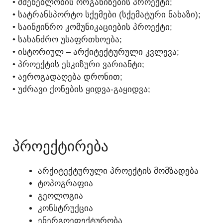
• ᲛᲨᲔᲜᲔᲑᲚᲝᲑᲘᲡ ᲝᲠᲒᲐᲜᲘᲖᲔᲑᲘᲡ ᲞᲠᲝᲔᲥᲢᲘ;
• ᲡᲐᲢᲠᲐᲜᲡᲞᲝᲠᲢᲝ ᲡᲥᲔᲛᲔᲑᲘ (ᲡᲥᲔᲛᲐᲢᲣᲠᲘ ᲜᲐᲮᲐᲖᲘ);
• ᲡᲐᲘᲜᲟᲘᲜᲠᲝ ᲙᲝᲛᲣᲜᲘᲙᲐᲪᲘᲔᲑᲘᲡ ᲞᲠᲝᲔᲥᲢᲘ;
• ᲡᲐᲮᲐᲜᲫᲠᲝ ᲣᲡᲐᲤᲠᲗᲮᲝᲔᲑᲐ;
• ᲘᲡᲢᲝᲠᲘᲣᲚ – ᲐᲠᲥᲘᲢᲔᲥᲢᲣᲠᲣᲚᲘ ᲙᲕᲚᲔᲕᲐ;
• ᲞᲠᲝᲔᲥᲢᲘᲡ ᲔᲡᲙᲘᲖᲣᲠᲘ ᲕᲐᲠᲘᲐᲜᲢᲘ;
• ᲐᲔᲠᲝᲒᲐᲓᲐᲦᲔᲑᲐ ᲓᲠᲝᲜᲘᲗ;
• ᲣᲫᲠᲐᲕᲘ ᲥᲝᲜᲔᲑᲘᲡ ᲧᲘᲓᲕᲐ-ᲒᲐᲧᲘᲓᲕᲐ;
ᲓᲐᲠᲔᲙᲕᲐ - 595 156 179
ᲞᲠᲝᲔᲥᲢᲘᲠᲔᲑᲐ
ᲐᲠᲥᲘᲢᲔᲥᲢᲣᲠᲣᲚᲘ ᲞᲠᲝᲔᲥᲢᲘᲡ ᲛᲝᲛᲖᲐᲓᲔᲑᲐ
ᲢᲝᲞᲝᲒᲠᲐᲤᲘᲐ
ᲒᲔᲝᲚᲝᲒᲘᲐ
ᲙᲝᲜᲡᲢᲠᲣᲥᲪᲘᲐ
ᲔᲜᲔᲠᲒᲝᲔᲤᲔᲥᲢᲣᲠᲝᲑᲐ