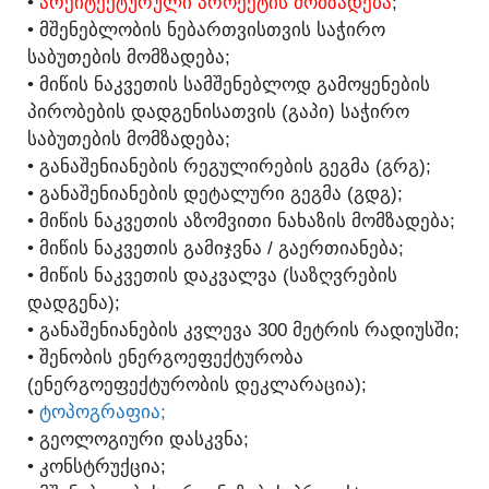
•
ᲐᲠᲥᲘᲢᲔᲥᲢᲣᲠᲣᲚᲘ ᲞᲠᲝᲔᲥᲢᲘᲡ ᲛᲝᲛᲖᲐᲓᲔᲑᲐ
;
• ᲛᲨᲔᲜᲔᲑᲚᲝᲑᲘᲡ ᲜᲔᲑᲐᲠᲗᲕᲘᲡᲗᲕᲘᲡ ᲡᲐᲭᲘᲠᲝ
ᲡᲐᲑᲣᲗᲔᲑᲘᲡ ᲛᲝᲛᲖᲐᲓᲔᲑᲐ;
• ᲛᲘᲬᲘᲡ ᲜᲐᲙᲕᲔᲗᲘᲡ ᲡᲐᲛᲨᲔᲜᲔᲑᲚᲝᲓ ᲒᲐᲛᲝᲧᲔᲜᲔᲑᲘᲡ
ᲞᲘᲠᲝᲑᲔᲑᲘᲡ ᲓᲐᲓᲒᲔᲜᲘᲡᲐᲗᲕᲘᲡ (ᲒᲐᲞᲘ) ᲡᲐᲭᲘᲠᲝ
ᲡᲐᲑᲣᲗᲔᲑᲘᲡ ᲛᲝᲛᲖᲐᲓᲔᲑᲐ;
• ᲒᲐᲜᲐᲨᲔᲜᲘᲐᲜᲔᲑᲘᲡ ᲠᲔᲒᲣᲚᲘᲠᲔᲑᲘᲡ ᲒᲔᲒᲛᲐ (ᲒᲠᲒ);
• ᲒᲐᲜᲐᲨᲔᲜᲘᲐᲜᲔᲑᲘᲡ ᲓᲔᲢᲐᲚᲣᲠᲘ ᲒᲔᲒᲛᲐ (ᲒᲓᲒ);
• ᲛᲘᲬᲘᲡ ᲜᲐᲙᲕᲔᲗᲘᲡ ᲐᲖᲝᲛᲕᲘᲗᲘ ᲜᲐᲮᲐᲖᲘᲡ ᲛᲝᲛᲖᲐᲓᲔᲑᲐ;
• ᲛᲘᲬᲘᲡ ᲜᲐᲙᲕᲔᲗᲘᲡ ᲒᲐᲛᲘᲯᲕᲜᲐ / ᲒᲐᲔᲠᲗᲘᲐᲜᲔᲑᲐ;
• ᲛᲘᲬᲘᲡ ᲜᲐᲙᲕᲔᲗᲘᲡ ᲓᲐᲙᲕᲐᲚᲕᲐ (ᲡᲐᲖᲦᲕᲠᲔᲑᲘᲡ
ᲓᲐᲓᲒᲔᲜᲐ);
• ᲒᲐᲜᲐᲨᲔᲜᲘᲐᲜᲔᲑᲘᲡ ᲙᲕᲚᲔᲕᲐ 300 ᲛᲔᲢᲠᲘᲡ ᲠᲐᲓᲘᲣᲡᲨᲘ;
• ᲨᲔᲜᲝᲑᲘᲡ ᲔᲜᲔᲠᲒᲝᲔᲤᲔᲥᲢᲣᲠᲝᲑᲐ
(ᲔᲜᲔᲠᲒᲝᲔᲤᲔᲥᲢᲣᲠᲝᲑᲘᲡ ᲓᲔᲙᲚᲐᲠᲐᲪᲘᲐ);
•
ᲢᲝᲞᲝᲒᲠᲐᲤᲘᲐ;
• ᲒᲔᲝᲚᲝᲒᲘᲣᲠᲘ ᲓᲐᲡᲙᲕᲜᲐ;
• ᲙᲝᲜᲡᲢᲠᲣᲥᲪᲘᲐ;