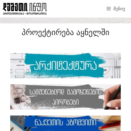
ᲛᲔᲜᲘᲣ
ᲞᲠᲝᲔᲥᲢᲘᲠᲔᲑᲐ ᲐᲧᲜᲔᲚᲨᲘ