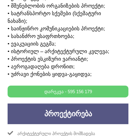
• ᲛᲨᲔᲜᲔᲑᲚᲝᲑᲘᲡ ᲝᲠᲒᲐᲜᲘᲖᲔᲑᲘᲡ ᲞᲠᲝᲔᲥᲢᲘ;
• ᲡᲐᲢᲠᲐᲜᲡᲞᲝᲠᲢᲝ ᲡᲥᲔᲛᲔᲑᲘ (ᲡᲥᲔᲛᲐᲢᲣᲠᲘ
ᲜᲐᲮᲐᲖᲘ);
• ᲡᲐᲘᲜᲟᲘᲜᲠᲝ ᲙᲝᲛᲣᲜᲘᲙᲐᲪᲘᲔᲑᲘᲡ ᲞᲠᲝᲔᲥᲢᲘ;
• ᲡᲐᲮᲐᲜᲫᲠᲝ ᲣᲡᲐᲤᲠᲗᲮᲝᲔᲑᲐ;
• ᲔᲕᲐᲙᲣᲐᲪᲘᲘᲡ ᲒᲔᲒᲛᲐ;
• ᲘᲡᲢᲝᲠᲘᲣᲚ – ᲐᲠᲥᲘᲢᲔᲥᲢᲣᲠᲣᲚᲘ ᲙᲕᲚᲔᲕᲐ;
• ᲞᲠᲝᲔᲥᲢᲘᲡ ᲔᲡᲙᲘᲖᲣᲠᲘ ᲕᲐᲠᲘᲐᲜᲢᲘ;
• ᲐᲔᲠᲝᲒᲐᲓᲐᲦᲔᲑᲐ ᲓᲠᲝᲜᲘᲗ;
• ᲣᲫᲠᲐᲕᲘ ᲥᲝᲜᲔᲑᲘᲡ ᲧᲘᲓᲕᲐ-ᲒᲐᲧᲘᲓᲕᲐ;
ᲓᲐᲠᲔᲙᲕᲐ - 595 156 179
ᲞᲠᲝᲔᲥᲢᲘᲠᲔᲑᲐ
ᲐᲠᲥᲘᲢᲔᲥᲢᲣᲠᲣᲚᲘ ᲞᲠᲝᲔᲥᲢᲘᲡ ᲛᲝᲛᲖᲐᲓᲔᲑᲐ