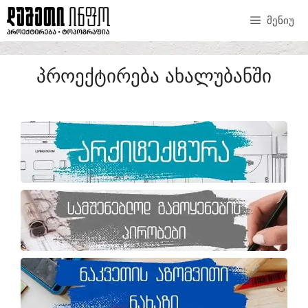
ᲛᲔᲜᲘᲣ
ᲞᲠᲝᲔᲥᲢᲘᲠᲔᲑᲐ ᲐᲮᲐᲚᲣᲑᲐᲜᲨᲘ