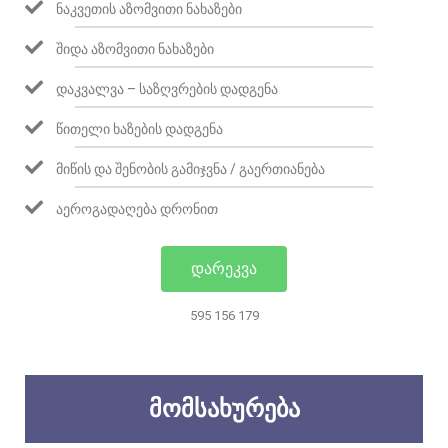
ᲜᲐᲙᲕᲔᲗᲘᲡ ᲐᲖᲝᲛᲕᲘᲗᲘ ᲜᲐᲮᲐᲖᲔᲑᲘ
ᲨᲘᲓᲐ ᲐᲖᲝᲛᲕᲘᲗᲘ ᲜᲐᲮᲐᲖᲔᲑᲘ
ᲓᲐᲙᲕᲐᲚᲕᲐ – ᲡᲐᲖᲦᲕᲠᲔᲑᲘᲡ ᲓᲐᲓᲒᲔᲜᲐ
ᲬᲘᲗᲔᲚᲘ ᲮᲐᲖᲔᲑᲘᲡ ᲓᲐᲓᲒᲔᲜᲐ
ᲛᲘᲬᲘᲡ ᲓᲐ ᲨᲔᲜᲝᲑᲘᲡ ᲒᲐᲛᲘᲯᲕᲜᲐ / ᲒᲐᲔᲠᲗᲘᲐᲜᲔᲑᲐ
ᲐᲔᲠᲝᲒᲐᲓᲐᲦᲔᲑᲐ ᲓᲠᲝᲜᲘᲗ
ᲓᲐᲠᲔᲙᲕᲐ
595 156 179
ᲛᲝᲛᲡᲐᲮᲣᲠᲔᲑᲐ