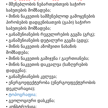
• ᲛᲨᲔᲜᲔᲑᲚᲝᲑᲘᲡ ᲜᲔᲑᲐᲠᲗᲕᲘᲡᲗᲕᲘᲡ ᲡᲐᲭᲘᲠᲝ
ᲡᲐᲑᲣᲗᲔᲑᲘᲡ ᲛᲝᲛᲖᲐᲓᲔᲑᲐ;
• ᲛᲘᲬᲘᲡ ᲜᲐᲙᲕᲔᲗᲘᲡ ᲡᲐᲛᲨᲔᲜᲔᲑᲚᲝᲓ ᲒᲐᲛᲝᲧᲔᲜᲔᲑᲘᲡ
ᲞᲘᲠᲝᲑᲔᲑᲘᲡ ᲓᲐᲓᲒᲔᲜᲘᲡᲐᲗᲕᲘᲡ (ᲒᲐᲞᲘ) ᲡᲐᲭᲘᲠᲝ
ᲡᲐᲑᲣᲗᲔᲑᲘᲡ ᲛᲝᲛᲖᲐᲓᲔᲑᲐ;
• ᲒᲐᲜᲐᲨᲔᲜᲘᲐᲜᲔᲑᲘᲡ ᲠᲔᲒᲣᲚᲘᲠᲔᲑᲘᲡ ᲒᲔᲒᲛᲐ (ᲒᲠᲒ);
• ᲒᲐᲜᲐᲨᲔᲜᲘᲐᲜᲔᲑᲘᲡ ᲓᲔᲢᲐᲚᲣᲠᲘ ᲒᲔᲒᲛᲐ (ᲒᲓᲒ);
• ᲛᲘᲬᲘᲡ ᲜᲐᲙᲕᲔᲗᲘᲡ ᲐᲖᲝᲛᲕᲘᲗᲘ ᲜᲐᲮᲐᲖᲘᲡ
ᲛᲝᲛᲖᲐᲓᲔᲑᲐ;
• ᲛᲘᲬᲘᲡ ᲜᲐᲙᲕᲔᲗᲘᲡ ᲒᲐᲛᲘᲯᲕᲜᲐ / ᲒᲐᲔᲠᲗᲘᲐᲜᲔᲑᲐ;
• ᲛᲘᲬᲘᲡ ᲜᲐᲙᲕᲔᲗᲘᲡ ᲓᲐᲙᲕᲐᲚᲕᲐ (ᲡᲐᲖᲦᲕᲠᲔᲑᲘᲡ
ᲓᲐᲓᲒᲔᲜᲐ);
• ᲒᲐᲜᲐᲨᲔᲜᲘᲐᲜᲔᲑᲘᲡ ᲙᲕᲚᲔᲕᲐ;
• ᲔᲜᲔᲠᲒᲝᲔᲤᲔᲥᲢᲣᲠᲝᲑᲐ (ᲔᲜᲔᲠᲒᲝᲔᲤᲔᲥᲢᲣᲠᲝᲑᲘᲡ
ᲓᲔᲙᲚᲐᲠᲐᲪᲘᲐ);
•
ᲢᲝᲞᲝᲒᲠᲐᲤᲘᲐ;
• ᲒᲔᲝᲚᲝᲒᲘᲣᲠᲘ ᲓᲐᲡᲙᲕᲜᲐ;
• ᲙᲝᲜᲡᲢᲠᲣᲥᲪᲘᲐ;