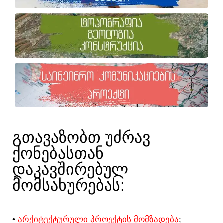
ᲒᲗᲐᲕᲐᲖᲝᲑᲗ ᲣᲫᲠᲐᲕ
ᲥᲝᲜᲔᲑᲐᲡᲗᲐᲜ
ᲓᲐᲙᲐᲕᲨᲘᲠᲔᲑᲣᲚ
ᲛᲝᲛᲡᲐᲮᲣᲠᲔᲑᲐᲡ:​
•
ᲐᲠᲥᲘᲢᲔᲥᲢᲣᲠᲣᲚᲘ ᲞᲠᲝᲔᲥᲢᲘᲡ ᲛᲝᲛᲖᲐᲓᲔᲑᲐ
;