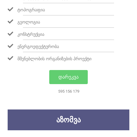
ᲢᲝᲞᲝᲒᲠᲐᲤᲘᲐ
ᲒᲔᲝᲚᲝᲒᲘᲐ
ᲙᲝᲜᲡᲢᲠᲣᲥᲪᲘᲐ
ᲔᲜᲔᲠᲒᲝᲔᲤᲔᲥᲢᲣᲠᲝᲑᲐ
ᲛᲨᲔᲜᲔᲑᲚᲝᲑᲘᲡ ᲝᲠᲒᲐᲜᲘᲖᲔᲑᲘᲡ ᲞᲠᲝᲔᲥᲢᲘ
ᲓᲐᲠᲔᲙᲕᲐ
595 156 179
ᲐᲖᲝᲛᲕᲐ