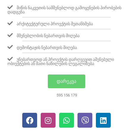
ᲛᲘᲬᲘᲡ ᲜᲐᲙᲕᲔᲗᲘᲡ ᲡᲐᲛᲨᲔᲜᲔᲑᲚᲝᲓ ᲒᲐᲛᲝᲧᲔᲜᲔᲑᲘᲡ ᲞᲘᲠᲝᲑᲔᲑᲘᲡ
ᲓᲐᲓᲒᲔᲜᲐ
ᲐᲠᲥᲘᲢᲔᲥᲢᲣᲠᲣᲚᲘ ᲞᲠᲝᲔᲥᲢᲘᲡ ᲨᲔᲗᲐᲜᲮᲛᲔᲑᲐ
ᲛᲨᲔᲜᲔᲑᲚᲝᲑᲘᲡ ᲜᲔᲑᲐᲠᲗᲕᲘᲡ ᲛᲘᲦᲔᲑᲐ
ᲓᲔᲛᲝᲜᲢᲐᲟᲘᲡ ᲜᲔᲑᲐᲠᲗᲕᲘᲡ ᲛᲘᲦᲔᲑᲐ
ᲣᲜᲔᲑᲐᲠᲗᲕᲝᲓ ᲐᲜ ᲞᲠᲝᲔᲥᲢᲘᲡ ᲓᲐᲠᲦᲕᲔᲕᲘᲗ ᲐᲨᲔᲜᲔᲑᲣᲚᲘ
ᲝᲑᲘᲔᲥᲢᲔᲑᲘᲡ ᲐᲜ ᲛᲐᲗᲘ ᲜᲐᲬᲘᲚᲔᲑᲘᲡ ᲚᲔᲒᲐᲚᲘᲖᲔᲑᲐ
ᲓᲐᲠᲔᲙᲕᲐ
595 156 179