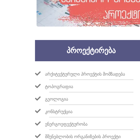
ᲞᲠᲝᲔᲥᲢᲘᲠᲔᲑᲐ
ᲐᲠᲥᲘᲢᲔᲥᲢᲣᲠᲣᲚᲘ ᲞᲠᲝᲔᲥᲢᲘᲡ ᲛᲝᲛᲖᲐᲓᲔᲑᲐ
ᲢᲝᲞᲝᲒᲠᲐᲤᲘᲐ
ᲒᲔᲝᲚᲝᲒᲘᲐ
ᲙᲝᲜᲡᲢᲠᲣᲥᲪᲘᲐ
ᲔᲜᲔᲠᲒᲝᲔᲤᲔᲥᲢᲣᲠᲝᲑᲐ
ᲛᲨᲔᲜᲔᲑᲚᲝᲑᲘᲡ ᲝᲠᲒᲐᲜᲘᲖᲔᲑᲘᲡ ᲞᲠᲝᲔᲥᲢᲘ