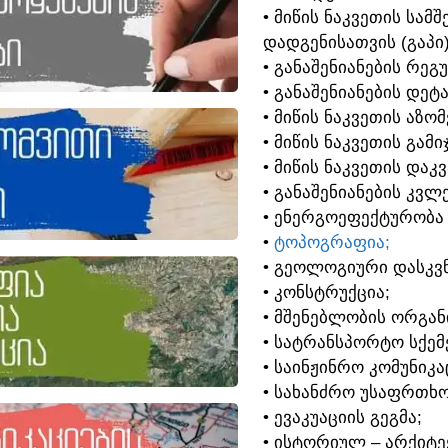
• ᲛᲘᲬᲘᲡ ᲜᲐᲙᲕᲔᲗᲘᲡ ᲡᲐ
ᲓᲐᲓᲒᲔᲜᲘᲡᲐᲗᲕᲘᲡ (ᲒᲐᲞᲘ
• ᲒᲐᲜᲐᲨᲔᲜᲘᲐᲜᲔᲑᲘᲡ ᲠᲔᲒ
• ᲒᲐᲜᲐᲨᲔᲜᲘᲐᲜᲔᲑᲘᲡ ᲓᲔᲢ
• ᲛᲘᲬᲘᲡ ᲜᲐᲙᲕᲔᲗᲘᲡ ᲐᲖᲝ
• ᲛᲘᲬᲘᲡ ᲜᲐᲙᲕᲔᲗᲘᲡ ᲒᲐᲛᲘ
• ᲛᲘᲬᲘᲡ ᲜᲐᲙᲕᲔᲗᲘᲡ ᲓᲐᲙ
• ᲒᲐᲜᲐᲨᲔᲜᲘᲐᲜᲔᲑᲘᲡ ᲙᲕᲚᲔ
• ᲔᲜᲔᲠᲒᲝᲔᲤᲔᲥᲢᲣᲠᲝᲑᲐ
•
ᲢᲝᲞᲝᲒᲠᲐᲤᲘᲐ;
• ᲒᲔᲝᲚᲝᲒᲘᲣᲠᲘ ᲓᲐᲡᲙᲕᲜ
• ᲙᲝᲜᲡᲢᲠᲣᲥᲪᲘᲐ;
• ᲛᲨᲔᲜᲔᲑᲚᲝᲑᲘᲡ ᲝᲠᲒᲐᲜ
• ᲡᲐᲢᲠᲐᲜᲡᲞᲝᲠᲢᲝ ᲡᲥᲔᲛᲔ
• ᲡᲐᲘᲜᲟᲘᲜᲠᲝ ᲙᲝᲛᲣᲜᲘᲙᲐ
• ᲡᲐᲮᲐᲜᲫᲠᲝ ᲣᲡᲐᲤᲠᲗᲮᲝ
• ᲔᲕᲐᲙᲣᲐᲪᲘᲘᲡ ᲒᲔᲒᲛᲐ;
• ᲘᲡᲢᲝᲠᲘᲣᲚ – ᲐᲠᲥᲘᲢ