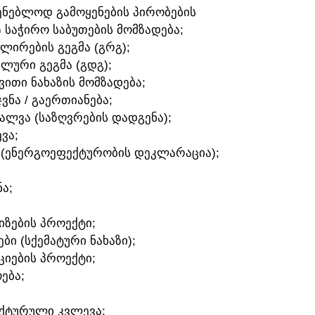
ᲛᲨᲔᲜᲔᲑᲚᲝᲓ ᲒᲐᲛᲝᲧᲔᲜᲔᲑᲘᲡ ᲞᲘᲠᲝᲑᲔᲑᲘᲡ
) ᲡᲐᲭᲘᲠᲝ ᲡᲐᲑᲣᲗᲔᲑᲘᲡ ᲛᲝᲛᲖᲐᲓᲔᲑᲐ;
ᲣᲚᲘᲠᲔᲑᲘᲡ ᲒᲔᲒᲛᲐ (ᲒᲠᲒ);
ᲐᲚᲣᲠᲘ ᲒᲔᲒᲛᲐ (ᲒᲓᲒ);
ᲛᲕᲘᲗᲘ ᲜᲐᲮᲐᲖᲘᲡ ᲛᲝᲛᲖᲐᲓᲔᲑᲐ;
ᲯᲕᲜᲐ / ᲒᲐᲔᲠᲗᲘᲐᲜᲔᲑᲐ;
ᲕᲐᲚᲕᲐ (ᲡᲐᲖᲦᲕᲠᲔᲑᲘᲡ ᲓᲐᲓᲒᲔᲜᲐ);
ᲕᲐ;
 (ᲔᲜᲔᲠᲒᲝᲔᲤᲔᲥᲢᲣᲠᲝᲑᲘᲡ ᲓᲔᲙᲚᲐᲠᲐᲪᲘᲐ);
Ა;
ᲘᲖᲔᲑᲘᲡ ᲞᲠᲝᲔᲥᲢᲘ;
ᲑᲘ (ᲡᲥᲔᲛᲐᲢᲣᲠᲘ ᲜᲐᲮᲐᲖᲘ);
ᲪᲘᲔᲑᲘᲡ ᲞᲠᲝᲔᲥᲢᲘ;
ᲔᲑᲐ;
ᲔᲥᲢᲣᲠᲣᲚᲘ ᲙᲕᲚᲔᲕᲐ;