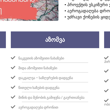
• ᲞᲠᲝᲔᲥᲢᲘᲡ ᲔᲡᲙᲘᲖᲣᲠᲘ 
• ᲐᲔᲠᲝᲒᲐᲓᲐᲦᲔᲑᲐ ᲓᲠᲝ
• ᲣᲫᲠᲐᲕᲘ ᲥᲝᲜᲔᲑᲘᲡ ᲧᲘᲓ
ᲐᲖᲝᲛᲕᲐ
ᲜᲐᲙᲕᲔᲗᲘᲡ ᲐᲖᲝᲛᲕᲘᲗᲘ ᲜᲐᲮᲐᲖᲔᲑᲘ
ᲞᲘᲠ
ᲨᲘᲓᲐ ᲐᲖᲝᲛᲕᲘᲗᲘ ᲜᲐᲮᲐᲖᲔᲑᲘ
ᲓᲐᲙᲕᲐᲚᲕᲐ – ᲡᲐᲖᲦᲕᲠᲔᲑᲘᲡ ᲓᲐᲓᲒᲔᲜᲐ
ᲬᲘᲗᲔᲚᲘ ᲮᲐᲖᲔᲑᲘᲡ ᲓᲐᲓᲒᲔᲜᲐ
ᲛᲘᲬᲘᲡ ᲓᲐ ᲨᲔᲜᲝᲑᲘᲡ ᲒᲐᲛᲘᲯᲕᲜᲐ / ᲒᲐᲔᲠᲗᲘᲐᲜᲔᲑᲐ
ᲝᲑᲘ
ᲐᲔᲠᲝᲒᲐᲓᲐᲦᲔᲑᲐ ᲓᲠᲝᲜᲘᲗ