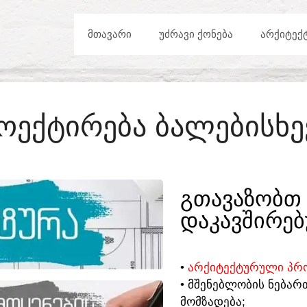
ᲛᲗᲐᲕᲐᲠᲘ
ᲣᲫᲠᲐᲕᲘ ᲥᲝᲜᲔᲑᲐ
ᲐᲠᲥᲘᲢᲔᲥ
ᲝᲔᲥᲢᲘᲠᲔᲑᲐ ᲑᲐᲚᲔᲑᲘᲡᲮᲔ
ᲒᲗᲐᲕᲐᲖᲝᲑᲗ 
ᲓᲐᲙᲐᲕᲨᲘᲠᲔᲑ
•
ᲐᲠᲥᲘᲢᲔᲥᲢᲣᲠᲣᲚᲘ ᲞᲠᲝ
• ᲛᲨᲔᲜᲔᲑᲚᲝᲑᲘᲡ ᲜᲔᲑᲐᲠ
ᲛᲝᲛᲖᲐᲓᲔᲑᲐ;