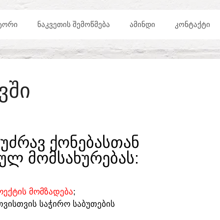
ᲢᲝᲠᲘ
ᲜᲐᲙᲕᲔᲗᲘᲡ ᲨᲔᲛᲝᲬᲛᲔᲑᲐ
ᲐᲛᲘᲜᲓᲘ
ᲙᲝᲜᲢᲐᲥᲢᲘ
ᲕᲨᲘ
ᲣᲫᲠᲐᲕ ᲥᲝᲜᲔᲑᲐᲡᲗᲐᲜ
ᲣᲚ ᲛᲝᲛᲡᲐᲮᲣᲠᲔᲑᲐᲡ:​
ᲔᲥᲢᲘᲡ ᲛᲝᲛᲖᲐᲓᲔᲑᲐ
;
ᲗᲕᲘᲡᲗᲕᲘᲡ ᲡᲐᲭᲘᲠᲝ ᲡᲐᲑᲣᲗᲔᲑᲘᲡ