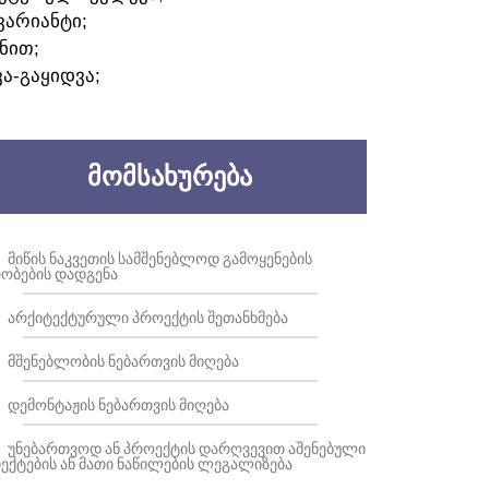
ᲕᲐᲠᲘᲐᲜᲢᲘ;
ᲜᲘᲗ;
ᲕᲐ-ᲒᲐᲧᲘᲓᲕᲐ;
ᲛᲝᲛᲡᲐᲮᲣᲠᲔᲑᲐ
ᲛᲘᲬᲘᲡ ᲜᲐᲙᲕᲔᲗᲘᲡ ᲡᲐᲛᲨᲔᲜᲔᲑᲚᲝᲓ ᲒᲐᲛᲝᲧᲔᲜᲔᲑᲘᲡ
ᲝᲑᲔᲑᲘᲡ ᲓᲐᲓᲒᲔᲜᲐ
ᲐᲠᲥᲘᲢᲔᲥᲢᲣᲠᲣᲚᲘ ᲞᲠᲝᲔᲥᲢᲘᲡ ᲨᲔᲗᲐᲜᲮᲛᲔᲑᲐ
ᲛᲨᲔᲜᲔᲑᲚᲝᲑᲘᲡ ᲜᲔᲑᲐᲠᲗᲕᲘᲡ ᲛᲘᲦᲔᲑᲐ
ᲓᲔᲛᲝᲜᲢᲐᲟᲘᲡ ᲜᲔᲑᲐᲠᲗᲕᲘᲡ ᲛᲘᲦᲔᲑᲐ
ᲣᲜᲔᲑᲐᲠᲗᲕᲝᲓ ᲐᲜ ᲞᲠᲝᲔᲥᲢᲘᲡ ᲓᲐᲠᲦᲕᲔᲕᲘᲗ ᲐᲨᲔᲜᲔᲑᲣᲚᲘ
ᲔᲥᲢᲔᲑᲘᲡ ᲐᲜ ᲛᲐᲗᲘ ᲜᲐᲬᲘᲚᲔᲑᲘᲡ ᲚᲔᲒᲐᲚᲘᲖᲔᲑᲐ